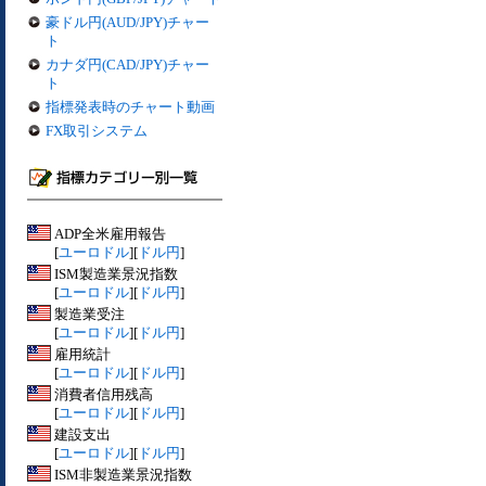
豪ドル円(AUD/JPY)チャー
ト
カナダ円(CAD/JPY)チャー
ト
指標発表時のチャート動画
FX取引システム
ADP全米雇用報告
[
ユーロドル
][
ドル円
]
ISM製造業景況指数
[
ユーロドル
][
ドル円
]
製造業受注
[
ユーロドル
][
ドル円
]
雇用統計
[
ユーロドル
][
ドル円
]
消費者信用残高
[
ユーロドル
][
ドル円
]
建設支出
[
ユーロドル
][
ドル円
]
ISM非製造業景況指数