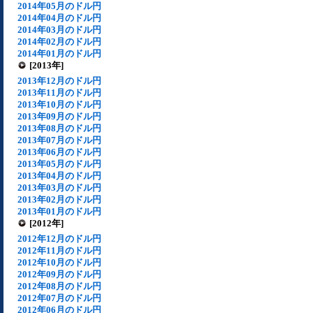
2014年05月のドル円
2014年04月のドル円
2014年03月のドル円
2014年02月のドル円
2014年01月のドル円
[2013年]
2013年12月のドル円
2013年11月のドル円
2013年10月のドル円
2013年09月のドル円
2013年08月のドル円
2013年07月のドル円
2013年06月のドル円
2013年05月のドル円
2013年04月のドル円
2013年03月のドル円
2013年02月のドル円
2013年01月のドル円
[2012年]
2012年12月のドル円
2012年11月のドル円
2012年10月のドル円
2012年09月のドル円
2012年08月のドル円
2012年07月のドル円
2012年06月のドル円