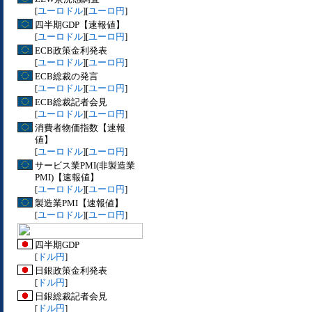
[
ユーロドル
][
ユーロ円
]
四半期GDP【速報値】
[
ユーロドル
][
ユーロ円
]
ECB政策金利発表
[
ユーロドル
][
ユーロ円
]
ECB総裁の発言
[
ユーロドル
][
ユーロ円
]
ECB総裁記者会見
[
ユーロドル
][
ユーロ円
]
消費者物価指数【速報
値】
[
ユーロドル
][
ユーロ円
]
サービス業PMI(非製造業
PMI)【速報値】
[
ユーロドル
][
ユーロ円
]
製造業PMI【速報値】
[
ユーロドル
][
ユーロ円
]
四半期GDP
[
ドル円
]
日銀政策金利発表
[
ドル円
]
日銀総裁記者会見
[
ドル円
]