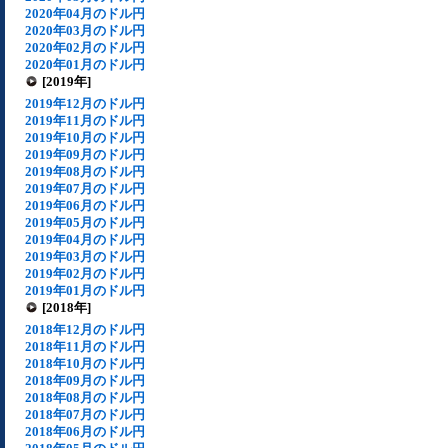
2020年04月のドル円
2020年03月のドル円
2020年02月のドル円
2020年01月のドル円
[2019年]
2019年12月のドル円
2019年11月のドル円
2019年10月のドル円
2019年09月のドル円
2019年08月のドル円
2019年07月のドル円
2019年06月のドル円
2019年05月のドル円
2019年04月のドル円
2019年03月のドル円
2019年02月のドル円
2019年01月のドル円
[2018年]
2018年12月のドル円
2018年11月のドル円
2018年10月のドル円
2018年09月のドル円
2018年08月のドル円
2018年07月のドル円
2018年06月のドル円