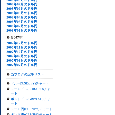
2008年07月のドル円
2008年06月のドル円
2008年05月のドル円
2008年04月のドル円
2008年03月のドル円
2008年02月のドル円
2008年01月のドル円
[2007年]
2007年12月のドル円
2007年11月のドル円
2007年10月のドル円
2007年09月のドル円
2007年08月のドル円
2007年07月のドル円
当ブログの記事リスト
ドル円(USD/JPY)チャート
ユーロドル(EUR/USD)チャ
ート
ポンドドル(GBP/USD)チャ
ート
ユーロ円(EUR/JPY)チャート
ポンド円(GBP/JPY)チャート