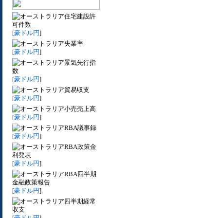
住宅建設許
可件数
[
豪ドル円
]
失業率
[
豪ドル円
]
景気先行指
数
[
豪ドル円
]
貿易収支
[
豪ドル円
]
小売売上高
[
豪ドル円
]
RBA議事録
[
豪ドル円
]
RBA政策金
利発表
[
豪ドル円
]
RBA四半期
金融政策報告
[
豪ドル円
]
四半期経常
収支
[
豪ドル円
]