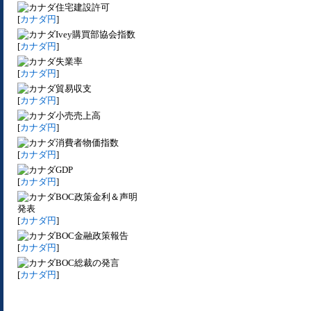
住宅建設許可
[
カナダ円
]
Ivey購買部協会指数
[
カナダ円
]
失業率
[
カナダ円
]
貿易収支
[
カナダ円
]
小売売上高
[
カナダ円
]
消費者物価指数
[
カナダ円
]
GDP
[
カナダ円
]
BOC政策金利＆声明
発表
[
カナダ円
]
BOC金融政策報告
[
カナダ円
]
BOC総裁の発言
[
カナダ円
]