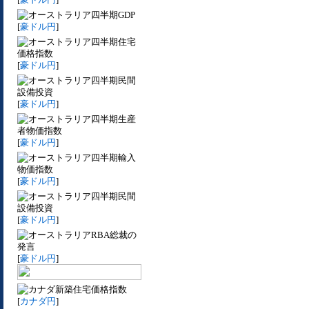
四半期GDP
[
豪ドル円
]
四半期住宅
価格指数
[
豪ドル円
]
四半期民間
設備投資
[
豪ドル円
]
四半期生産
者物価指数
[
豪ドル円
]
四半期輸入
物価指数
[
豪ドル円
]
四半期民間
設備投資
[
豪ドル円
]
RBA総裁の
発言
[
豪ドル円
]
新築住宅価格指数
[
カナダ円
]