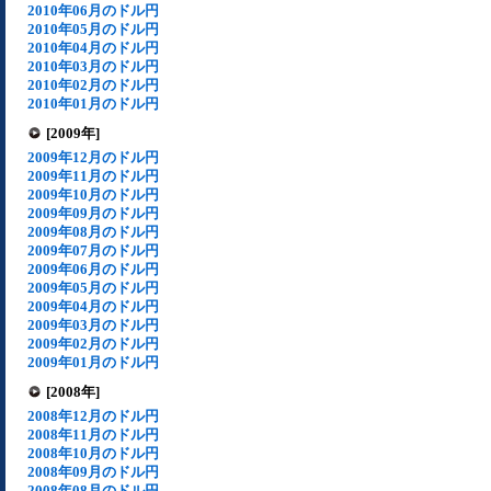
2010年06月のドル円
2010年05月のドル円
2010年04月のドル円
2010年03月のドル円
2010年02月のドル円
2010年01月のドル円
[2009年]
2009年12月のドル円
2009年11月のドル円
2009年10月のドル円
2009年09月のドル円
2009年08月のドル円
2009年07月のドル円
2009年06月のドル円
2009年05月のドル円
2009年04月のドル円
2009年03月のドル円
2009年02月のドル円
2009年01月のドル円
[2008年]
2008年12月のドル円
2008年11月のドル円
2008年10月のドル円
2008年09月のドル円
2008年08月のドル円