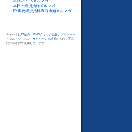
・
羊飼いのFXメルマガ
・
本日の経済指標メルマガ
・
FX重要経済指標直前通知メルマガ
チャートは
IG証券
、
GMOクリック証券
、
ゲインキャ
ピタル・ジャパン
、
サクソバンク証券
のものを正式
に許可を得て使用しています