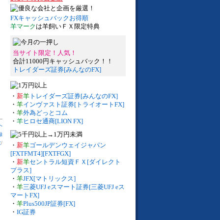
FXキャッシュバックお得順
羊マーク
は羊飼いＦＸ限定特典
当サイト限定！人気！
合計11000円キャッシュバック！！
トレイダーズ証券[みんなのFX]
・
新
羊
トレイダーズ証券[みんなのFX]
・
羊
インヴァスト証券[トライオートFX]
・
羊
外為どっとコム
・
羊
ヒロセ通商[LION FX]
へ
録
数
/
・
新
羊
ゴールデンウェイジャパン
[FXTFMT4][FXTFGX]
・
新
羊
セントラル短資ＦＸ[ダイレクト
プラス]
・
羊
JFX[マトリックス]
・
羊
三菱UFJ eスマート証券[三菱UFJ eス
マートFX]
・
羊
Plus500JP証券[FX]
・
IG証券