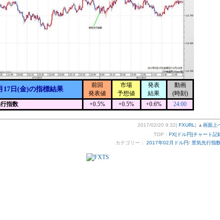
前回
市場
発表
動画
月17日(金)の指標結果
発表値
予想値
結果
(時刻)
先行指数
+0.5%
+0.5%
+0.6%
24:00
2017/02/20 9:32|
FXURL
| ▲
画面上
TOP：
FX[ドル円]チャート記
カテゴリー：
2017年02月ドル円
/
景気先行指