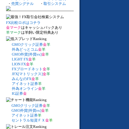
・
売買シグナル
・
取引システム
FX比較ロボはコチラ
金マーク
はキャッシュバックあり
羊マーク
は羊飼い限定特典あり
GMOクリック証券
金
羊
外為どっとコム
金
羊
GMO外貨[外貨ex]
金
羊
LIGHT FX
金
羊
LION FX
金
羊
FXブロードネット
金
羊
JFX[マトリックス]
金
羊
みんなのFX
金
羊
アイネット証券
羊
外為オンライン
金
羊
IG証券
金
GMOクリック証券
金
羊
GMO外貨[外貨ex]
金
羊
アイネット証券
羊
セントラル短資ＦＸ
金
羊