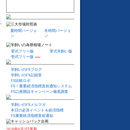
夏時間バージョ
冬時間バージョ
ン
ン
零式フリー版
零式羊飼い版
壱式フリー版
new
羊飼いのFXブログ
羊飼いのFX記録室
FX比較ロボ
FX！重要経済指標直前通知システム
FX口座開設キャンペーン徹底調査
羊飼いのFXメルマガ
本日の必見イベント＆経済指標
FX重要経済指標直前通知
2026年8月3日更新