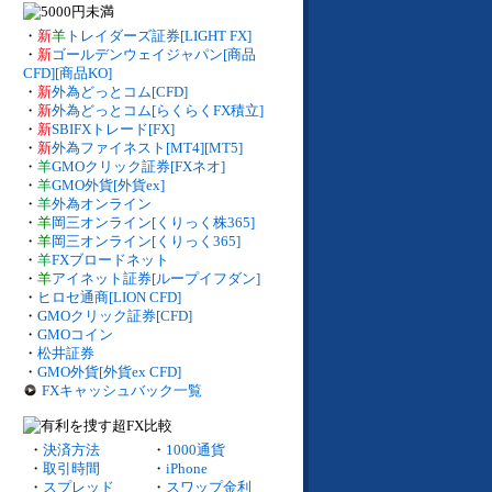
・
新
羊
トレイダーズ証券[LIGHT FX]
・
新
ゴールデンウェイジャパン[商品
CFD][商品KO]
・
新
外為どっとコム[CFD]
・
新
外為どっとコム[らくらくFX積立]
・
新
SBIFXトレード[FX]
・
新
外為ファイネスト[MT4][MT5]
・
羊
GMOクリック証券[FXネオ]
・
羊
GMO外貨[外貨ex]
・
羊
外為オンライン
・
羊
岡三オンライン[くりっく株365]
・
羊
岡三オンライン[くりっく365]
・
羊
FXブロードネット
・
羊
アイネット証券[ループイフダン]
・
ヒロセ通商[LION CFD]
・
GMOクリック証券[CFD]
・
GMOコイン
・
松井証券
・
GMO外貨[外貨ex CFD]
FXキャッシュバック一覧
・
決済方法
・
1000通貨
・
取引時間
・
iPhone
・
スプレッド
・
スワップ金利