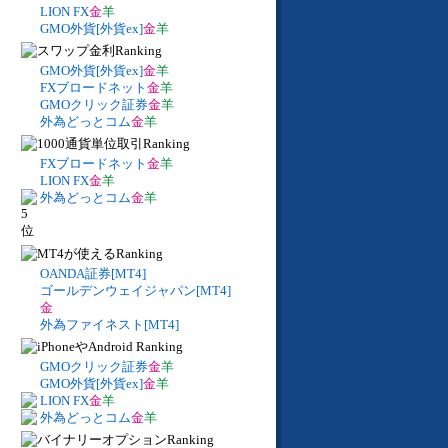
LION FX
金
羊
GMO外貨[外貨ex]
金
羊
GMO外貨[外貨ex]
金
羊
FXブロードネット
金
羊
GMOクリック証券
金
羊
外為どっとコム
金
羊
FXブロードネット
金
羊
LION FX
金
羊
外為どっとコム
金
羊
OANDA証券[MT4]
ゴールデンウェイジャパン[MT4]
金
外為ファイネスト[MT4]
GMOクリック証券
金
羊
GMO外貨[外貨ex]
金
羊
LION FX
金
羊
外為どっとコム
金
羊