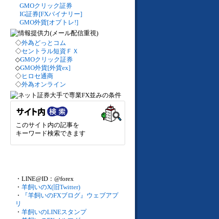
GMOクリック証券
IG証券[FXバイナリー]
GMO外貨[オプトレ!]
◇
外為どっとコム
◇
セントラル短資ＦＸ
◇
GMOクリック証券
◇
GMO外貨[外貨ex]
◇
ヒロセ通商
◇
外為オンライン
このサイト内の記事を
キーワード検索できます
・LINE@ID：@forex
・
羊飼いのX(旧Twitter)
・
『羊飼いのFXブログ』ウェブアプ
リ
・
羊飼いのLINEスタンプ