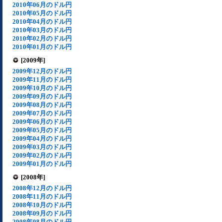
2010年06月のドル円
2010年05月のドル円
2010年04月のドル円
2010年03月のドル円
2010年02月のドル円
2010年01月のドル円
[2009年]
2009年12月のドル円
2009年11月のドル円
2009年10月のドル円
2009年09月のドル円
2009年08月のドル円
2009年07月のドル円
2009年06月のドル円
2009年05月のドル円
2009年04月のドル円
2009年03月のドル円
2009年02月のドル円
2009年01月のドル円
[2008年]
2008年12月のドル円
2008年11月のドル円
2008年10月のドル円
2008年09月のドル円
2008年08月のドル円