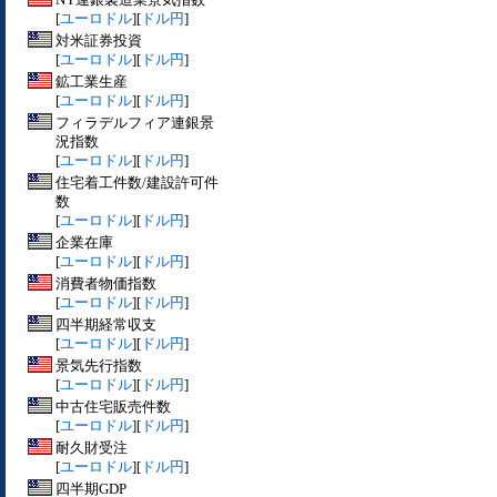
[
ユーロドル
][
ドル円
]
対米証券投資
[
ユーロドル
][
ドル円
]
鉱工業生産
[
ユーロドル
][
ドル円
]
フィラデルフィア連銀景
況指数
[
ユーロドル
][
ドル円
]
住宅着工件数/建設許可件
数
[
ユーロドル
][
ドル円
]
企業在庫
[
ユーロドル
][
ドル円
]
消費者物価指数
[
ユーロドル
][
ドル円
]
四半期経常収支
[
ユーロドル
][
ドル円
]
景気先行指数
[
ユーロドル
][
ドル円
]
中古住宅販売件数
[
ユーロドル
][
ドル円
]
耐久財受注
[
ユーロドル
][
ドル円
]
四半期GDP