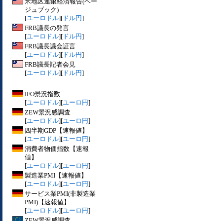
米地区連銀経済報告(ベー
ジュブック)
[
ユーロドル
][
ドル円
]
FRB議長の発言
[
ユーロドル
][
ドル円
]
FRB議長議会証言
[
ユーロドル
][
ドル円
]
FRB議長記者会見
[
ユーロドル
][
ドル円
]
IFO景況指数
[
ユーロドル
][
ユーロ円
]
ZEW景況感調査
[
ユーロドル
][
ユーロ円
]
四半期GDP【速報値】
[
ユーロドル
][
ユーロ円
]
消費者物価指数【速報
値】
[
ユーロドル
][
ユーロ円
]
製造業PMI【速報値】
[
ユーロドル
][
ユーロ円
]
サービス業PMI(非製造業
PMI)【速報値】
[
ユーロドル
][
ユーロ円
]
ZEW景況感調査