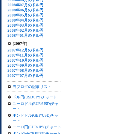
2008年07月のドル円
2008年06月のドル円
2008年05月のドル円
2008年04月のドル円
2008年03月のドル円
2008年02月のドル円
2008年01月のドル円
[2007年]
2007年12月のドル円
2007年11月のドル円
2007年10月のドル円
2007年09月のドル円
2007年08月のドル円
2007年07月のドル円
当ブログの記事リスト
ドル円(USD/JPY)チャート
ユーロドル(EUR/USD)チャ
ート
ポンドドル(GBP/USD)チャ
ート
ユーロ円(EUR/JPY)チャート
ポンド円(GBP/JPY)チャート