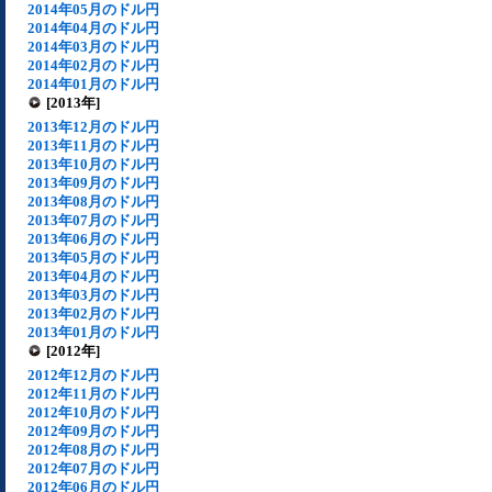
2014年05月のドル円
2014年04月のドル円
2014年03月のドル円
2014年02月のドル円
2014年01月のドル円
[2013年]
2013年12月のドル円
2013年11月のドル円
2013年10月のドル円
2013年09月のドル円
2013年08月のドル円
2013年07月のドル円
2013年06月のドル円
2013年05月のドル円
2013年04月のドル円
2013年03月のドル円
2013年02月のドル円
2013年01月のドル円
[2012年]
2012年12月のドル円
2012年11月のドル円
2012年10月のドル円
2012年09月のドル円
2012年08月のドル円
2012年07月のドル円
2012年06月のドル円