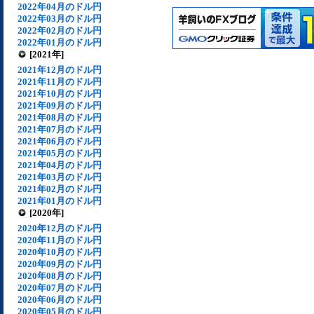
2022年04月のドル円
2022年03月のドル円
2022年02月のドル円
2022年01月のドル円
[2021年]
2021年12月のドル円
2021年11月のドル円
2021年10月のドル円
2021年09月のドル円
2021年08月のドル円
2021年07月のドル円
2021年06月のドル円
2021年05月のドル円
2021年04月のドル円
2021年03月のドル円
2021年02月のドル円
2021年01月のドル円
[2020年]
2020年12月のドル円
2020年11月のドル円
2020年10月のドル円
2020年09月のドル円
2020年08月のドル円
2020年07月のドル円
2020年06月のドル円
2020年05月のドル円