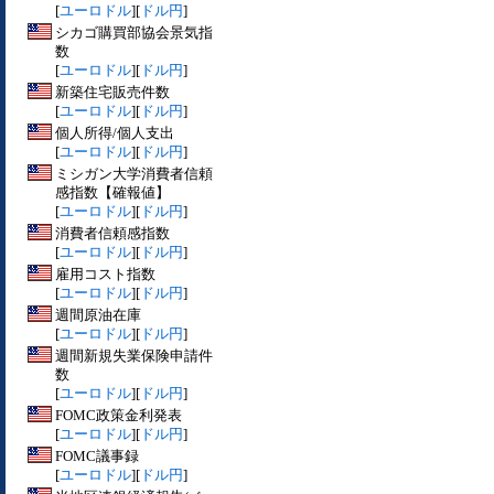
[
ユーロドル
][
ドル円
]
シカゴ購買部協会景気指
数
[
ユーロドル
][
ドル円
]
新築住宅販売件数
[
ユーロドル
][
ドル円
]
個人所得/個人支出
[
ユーロドル
][
ドル円
]
ミシガン大学消費者信頼
感指数【確報値】
[
ユーロドル
][
ドル円
]
消費者信頼感指数
[
ユーロドル
][
ドル円
]
雇用コスト指数
[
ユーロドル
][
ドル円
]
週間原油在庫
[
ユーロドル
][
ドル円
]
週間新規失業保険申請件
数
[
ユーロドル
][
ドル円
]
FOMC政策金利発表
[
ユーロドル
][
ドル円
]
FOMC議事録
[
ユーロドル
][
ドル円
]