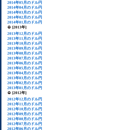
2014年05月のドル円
2014年04月のドル円
2014年03月のドル円
2014年02月のドル円
2014年01月のドル円
[2013年]
2013年12月のドル円
2013年11月のドル円
2013年10月のドル円
2013年09月のドル円
2013年08月のドル円
2013年07月のドル円
2013年06月のドル円
2013年05月のドル円
2013年04月のドル円
2013年03月のドル円
2013年02月のドル円
2013年01月のドル円
[2012年]
2012年12月のドル円
2012年11月のドル円
2012年10月のドル円
2012年09月のドル円
2012年08月のドル円
2012年07月のドル円
2012年06月のドル円