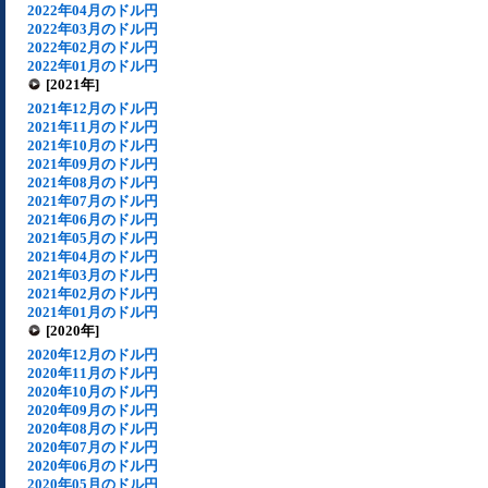
2022年04月のドル円
2022年03月のドル円
2022年02月のドル円
2022年01月のドル円
[2021年]
2021年12月のドル円
2021年11月のドル円
2021年10月のドル円
2021年09月のドル円
2021年08月のドル円
2021年07月のドル円
2021年06月のドル円
2021年05月のドル円
2021年04月のドル円
2021年03月のドル円
2021年02月のドル円
2021年01月のドル円
[2020年]
2020年12月のドル円
2020年11月のドル円
2020年10月のドル円
2020年09月のドル円
2020年08月のドル円
2020年07月のドル円
2020年06月のドル円
2020年05月のドル円