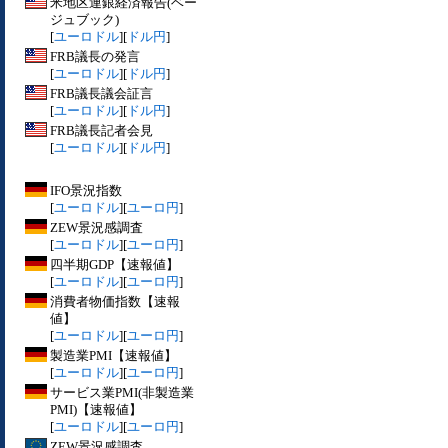
米地区連銀経済報告(ベー
ジュブック)
[
ユーロドル
][
ドル円
]
FRB議長の発言
[
ユーロドル
][
ドル円
]
FRB議長議会証言
[
ユーロドル
][
ドル円
]
FRB議長記者会見
[
ユーロドル
][
ドル円
]
IFO景況指数
[
ユーロドル
][
ユーロ円
]
ZEW景況感調査
[
ユーロドル
][
ユーロ円
]
四半期GDP【速報値】
[
ユーロドル
][
ユーロ円
]
消費者物価指数【速報
値】
[
ユーロドル
][
ユーロ円
]
製造業PMI【速報値】
[
ユーロドル
][
ユーロ円
]
サービス業PMI(非製造業
PMI)【速報値】
[
ユーロドル
][
ユーロ円
]
ZEW景況感調査