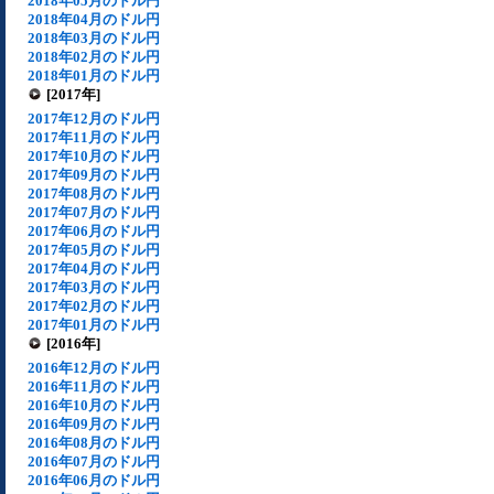
2018年05月のドル円
2018年04月のドル円
2018年03月のドル円
2018年02月のドル円
2018年01月のドル円
[2017年]
2017年12月のドル円
2017年11月のドル円
2017年10月のドル円
2017年09月のドル円
2017年08月のドル円
2017年07月のドル円
2017年06月のドル円
2017年05月のドル円
2017年04月のドル円
2017年03月のドル円
2017年02月のドル円
2017年01月のドル円
[2016年]
2016年12月のドル円
2016年11月のドル円
2016年10月のドル円
2016年09月のドル円
2016年08月のドル円
2016年07月のドル円
2016年06月のドル円