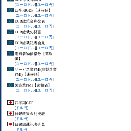
[
ユーロドル
][
ユーロ円
]
四半期GDP【速報値】
[
ユーロドル
][
ユーロ円
]
ECB政策金利発表
[
ユーロドル
][
ユーロ円
]
ECB総裁の発言
[
ユーロドル
][
ユーロ円
]
ECB総裁記者会見
[
ユーロドル
][
ユーロ円
]
消費者物価指数【速報
値】
[
ユーロドル
][
ユーロ円
]
サービス業PMI(非製造業
PMI)【速報値】
[
ユーロドル
][
ユーロ円
]
製造業PMI【速報値】
[
ユーロドル
][
ユーロ円
]
四半期GDP
[
ドル円
]
日銀政策金利発表
[
ドル円
]
日銀総裁記者会見
[
ドル円
]