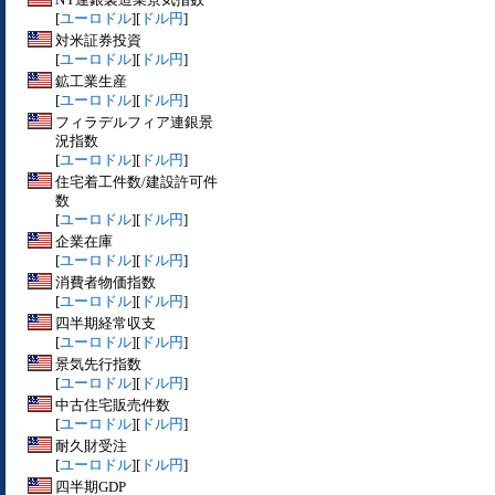
[
ユーロドル
][
ドル円
]
対米証券投資
[
ユーロドル
][
ドル円
]
鉱工業生産
[
ユーロドル
][
ドル円
]
フィラデルフィア連銀景
況指数
[
ユーロドル
][
ドル円
]
住宅着工件数/建設許可件
数
[
ユーロドル
][
ドル円
]
企業在庫
[
ユーロドル
][
ドル円
]
消費者物価指数
[
ユーロドル
][
ドル円
]
四半期経常収支
[
ユーロドル
][
ドル円
]
景気先行指数
[
ユーロドル
][
ドル円
]
中古住宅販売件数
[
ユーロドル
][
ドル円
]
耐久財受注
[
ユーロドル
][
ドル円
]
四半期GDP