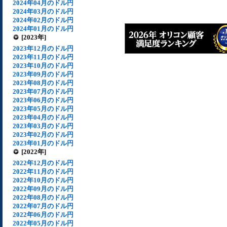
2024年04月のドル円
2024年03月のドル円
2024年02月のドル円
2024年01月のドル円
[2023年]
2023年12月のドル円
2023年11月のドル円
2023年10月のドル円
2023年09月のドル円
2023年08月のドル円
2023年07月のドル円
2023年06月のドル円
2023年05月のドル円
2023年04月のドル円
2023年03月のドル円
2023年02月のドル円
2023年01月のドル円
[2022年]
2022年12月のドル円
2022年11月のドル円
2022年10月のドル円
2022年09月のドル円
2022年08月のドル円
2022年07月のドル円
2022年06月のドル円
2022年05月のドル円