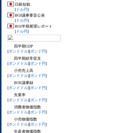
日銀短観
[
ドル円
]
BOJ議事要旨公表
[
ドル円
]
BOJ半期展望レポート
[
ドル円
]
四半期GDP
[
ポンドドル
][
ポンド円
]
四半期経常収支
[
ポンドドル
][
ポンド円
]
小売売上高
[
ポンドドル
][
ポンド円
]
BOE議事録
[
ポンドドル
][
ポンド円
]
失業率
[
ポンドドル
][
ポンド円
]
消費者物価指数
[
ポンドドル
][
ポンド円
]
小売物価指数
[
ポンドドル
][
ポンド円
]
生産者物価指数