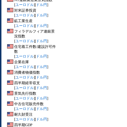
[
ユーロドル
][
ドル円
]
対米証券投資
[
ユーロドル
][
ドル円
]
鉱工業生産
[
ユーロドル
][
ドル円
]
フィラデルフィア連銀景
況指数
[
ユーロドル
][
ドル円
]
住宅着工件数/建設許可件
数
[
ユーロドル
][
ドル円
]
企業在庫
[
ユーロドル
][
ドル円
]
消費者物価指数
[
ユーロドル
][
ドル円
]
四半期経常収支
[
ユーロドル
][
ドル円
]
景気先行指数
[
ユーロドル
][
ドル円
]
中古住宅販売件数
[
ユーロドル
][
ドル円
]
耐久財受注
[
ユーロドル
][
ドル円
]
四半期GDP