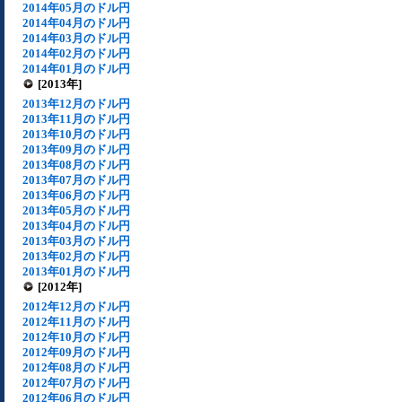
2014年05月のドル円
2014年04月のドル円
2014年03月のドル円
2014年02月のドル円
2014年01月のドル円
[2013年]
2013年12月のドル円
2013年11月のドル円
2013年10月のドル円
2013年09月のドル円
2013年08月のドル円
2013年07月のドル円
2013年06月のドル円
2013年05月のドル円
2013年04月のドル円
2013年03月のドル円
2013年02月のドル円
2013年01月のドル円
[2012年]
2012年12月のドル円
2012年11月のドル円
2012年10月のドル円
2012年09月のドル円
2012年08月のドル円
2012年07月のドル円
2012年06月のドル円