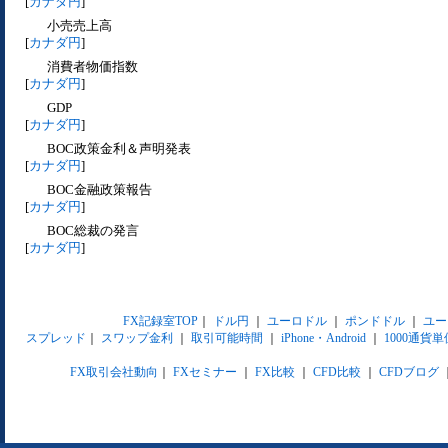
[
カナダ円
]
小売売上高
[
カナダ円
]
消費者物価指数
[
カナダ円
]
GDP
[
カナダ円
]
BOC政策金利＆声明発表
[
カナダ円
]
BOC金融政策報告
[
カナダ円
]
BOC総裁の発言
[
カナダ円
]
FX記録室TOP
｜
ドル円
｜
ユーロドル
｜
ポンドドル
｜
ユー
スプレッド
｜
スワップ金利
｜
取引可能時間
｜
iPhone・Android
｜
1000通貨単
FX取引会社動向
｜
FXセミナー
｜
FX比較
｜
CFD比較
｜
CFDブログ