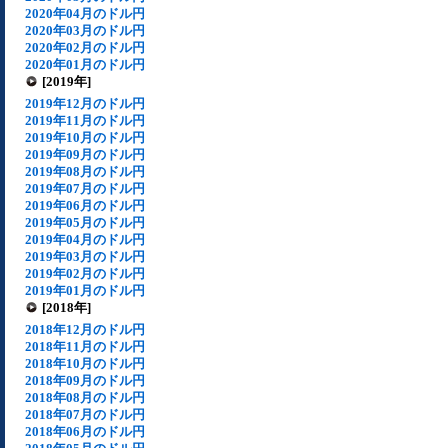
2020年04月のドル円
2020年03月のドル円
2020年02月のドル円
2020年01月のドル円
[2019年]
2019年12月のドル円
2019年11月のドル円
2019年10月のドル円
2019年09月のドル円
2019年08月のドル円
2019年07月のドル円
2019年06月のドル円
2019年05月のドル円
2019年04月のドル円
2019年03月のドル円
2019年02月のドル円
2019年01月のドル円
[2018年]
2018年12月のドル円
2018年11月のドル円
2018年10月のドル円
2018年09月のドル円
2018年08月のドル円
2018年07月のドル円
2018年06月のドル円