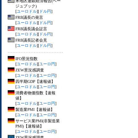
米地区連銀経済報告(ベー
ジュブック)
[
ユーロドル
][
ドル円
]
FRB議長の発言
[
ユーロドル
][
ドル円
]
FRB議長議会証言
[
ユーロドル
][
ドル円
]
FRB議長記者会見
[
ユーロドル
][
ドル円
]
IFO景況指数
[
ユーロドル
][
ユーロ円
]
ZEW景況感調査
[
ユーロドル
][
ユーロ円
]
四半期GDP【速報値】
[
ユーロドル
][
ユーロ円
]
消費者物価指数【速報
値】
[
ユーロドル
][
ユーロ円
]
製造業PMI【速報値】
[
ユーロドル
][
ユーロ円
]
サービス業PMI(非製造業
PMI)【速報値】
[
ユーロドル
][
ユーロ円
]
ZEW景況感調査