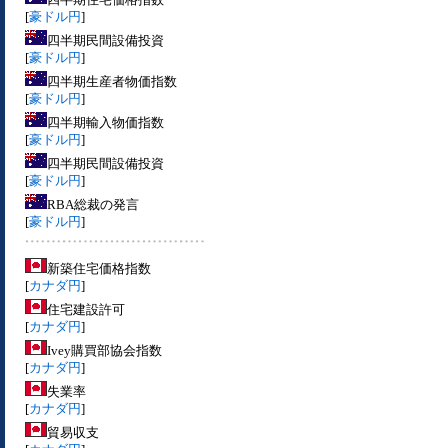
[
豪ドル円
]
四半期民間設備投資
[
豪ドル円
]
四半期生産者物価指数
[
豪ドル円
]
四半期輸入物価指数
[
豪ドル円
]
四半期民間設備投資
[
豪ドル円
]
RBA総裁の発言
[
豪ドル円
]
新築住宅価格指数
[
カナダ円
]
住宅建設許可
[
カナダ円
]
Ivey購買部協会指数
[
カナダ円
]
失業率
[
カナダ円
]
貿易収支