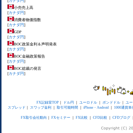
[
カナダ円
]
小売売上高
[
カナダ円
]
消費者物価指数
[
カナダ円
]
GDP
[
カナダ円
]
BOC政策金利＆声明発表
[
カナダ円
]
BOC金融政策報告
[
カナダ円
]
BOC総裁の発言
[
カナダ円
]
FX記録室TOP
｜
ドル円
｜
ユーロドル
｜
ポンドドル
｜
ユー
スプレッド
｜
スワップ金利
｜
取引可能時間
｜
iPhone・Android
｜
1000通貨単
FX取引会社動向
｜
FXセミナー
｜
FX比較
｜
CFD比較
｜
CFDブログ