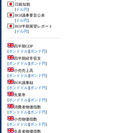
日銀短観
[
ドル円
]
BOJ議事要旨公表
[
ドル円
]
BOJ半期展望レポート
[
ドル円
]
四半期GDP
[
ポンドドル
][
ポンド円
]
四半期経常収支
[
ポンドドル
][
ポンド円
]
小売売上高
[
ポンドドル
][
ポンド円
]
BOE議事録
[
ポンドドル
][
ポンド円
]
失業率
[
ポンドドル
][
ポンド円
]
消費者物価指数
[
ポンドドル
][
ポンド円
]
小売物価指数
[
ポンドドル
][
ポンド円
]
生産者物価指数