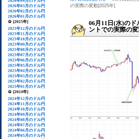
2026年04月のドル円
の実際の変動[2025年]
2026年03月のドル円
2026年02月のドル円
2026年01月のドル円
[2025年]
06月11日(水)
2025年12月のドル円
ントでの実際の変動[
2025年11月のドル円
2025年10月のドル円
2025年09月のドル円
2025年08月のドル円
2025年07月のドル円
2025年06月のドル円
2025年05月のドル円
2025年04月のドル円
2025年03月のドル円
2025年02月のドル円
2025年01月のドル円
[2024年]
2024年12月のドル円
2024年11月のドル円
2024年10月のドル円
2024年09月のドル円
2024年08月のドル円
2024年07月のドル円
2024年06月のドル円
2024年05月のドル円