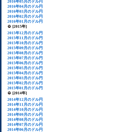
2016年05月のドル円
2016年04月のドル円
2016年03月のドル円
2016年02月のドル円
2016年01月のドル円
[2015年]
2015年12月のドル円
2015年11月のドル円
2015年10月のドル円
2015年09月のドル円
2015年08月のドル円
2015年07月のドル円
2015年06月のドル円
2015年05月のドル円
2015年04月のドル円
2015年03月のドル円
2015年02月のドル円
2015年01月のドル円
[2014年]
2014年12月のドル円
2014年11月のドル円
2014年10月のドル円
2014年09月のドル円
2014年08月のドル円
2014年07月のドル円
2014年06月のドル円