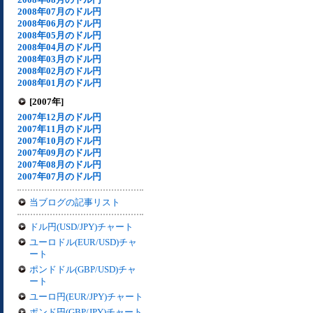
2008年07月のドル円
2008年06月のドル円
2008年05月のドル円
2008年04月のドル円
2008年03月のドル円
2008年02月のドル円
2008年01月のドル円
[2007年]
2007年12月のドル円
2007年11月のドル円
2007年10月のドル円
2007年09月のドル円
2007年08月のドル円
2007年07月のドル円
当ブログの記事リスト
ドル円(USD/JPY)チャート
ユーロドル(EUR/USD)チャ
ート
ポンドドル(GBP/USD)チャ
ート
ユーロ円(EUR/JPY)チャート
ポンド円(GBP/JPY)チャート