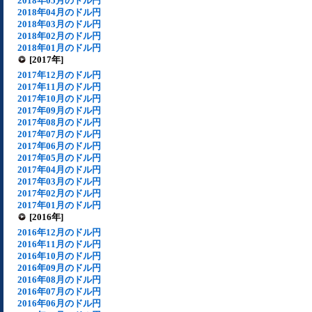
2018年05月のドル円
2018年04月のドル円
2018年03月のドル円
2018年02月のドル円
2018年01月のドル円
[2017年]
2017年12月のドル円
2017年11月のドル円
2017年10月のドル円
2017年09月のドル円
2017年08月のドル円
2017年07月のドル円
2017年06月のドル円
2017年05月のドル円
2017年04月のドル円
2017年03月のドル円
2017年02月のドル円
2017年01月のドル円
[2016年]
2016年12月のドル円
2016年11月のドル円
2016年10月のドル円
2016年09月のドル円
2016年08月のドル円
2016年07月のドル円
2016年06月のドル円