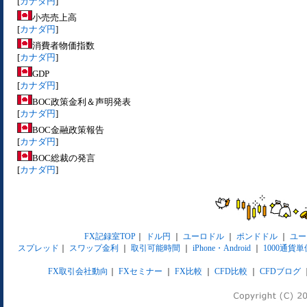
[
カナダ円
]
小売売上高
[
カナダ円
]
消費者物価指数
[
カナダ円
]
GDP
[
カナダ円
]
BOC政策金利＆声明発表
[
カナダ円
]
BOC金融政策報告
[
カナダ円
]
BOC総裁の発言
[
カナダ円
]
FX記録室TOP
｜
ドル円
｜
ユーロドル
｜
ポンドドル
｜
ユー
スプレッド
｜
スワップ金利
｜
取引可能時間
｜
iPhone・Android
｜
1000通貨単
FX取引会社動向
｜
FXセミナー
｜
FX比較
｜
CFD比較
｜
CFDブログ