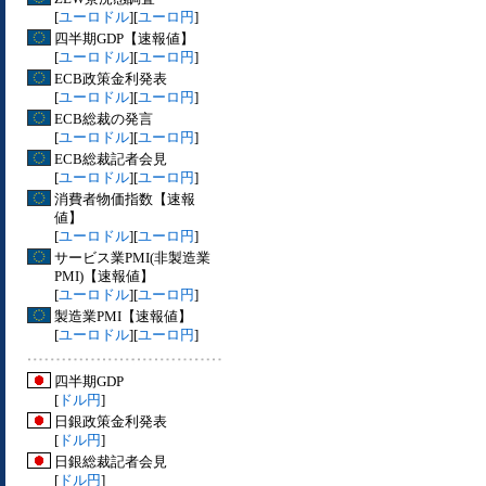
[
ユーロドル
][
ユーロ円
]
四半期GDP【速報値】
[
ユーロドル
][
ユーロ円
]
ECB政策金利発表
[
ユーロドル
][
ユーロ円
]
ECB総裁の発言
[
ユーロドル
][
ユーロ円
]
ECB総裁記者会見
[
ユーロドル
][
ユーロ円
]
消費者物価指数【速報
値】
[
ユーロドル
][
ユーロ円
]
サービス業PMI(非製造業
PMI)【速報値】
[
ユーロドル
][
ユーロ円
]
製造業PMI【速報値】
[
ユーロドル
][
ユーロ円
]
四半期GDP
[
ドル円
]
日銀政策金利発表
[
ドル円
]
日銀総裁記者会見
[
ドル円
]