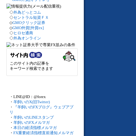
◇
外為どっとコム
◇
セントラル短資ＦＸ
◇
GMOクリック証券
◇
GMO外貨[外貨ex]
◇
ヒロセ通商
◇
外為オンライン
このサイト内の記事を
キーワード検索できます
・LINE@ID：@forex
・
羊飼いのX(旧Twitter)
・
『羊飼いのFXブログ』ウェブアプ
リ
・
羊飼いのLINEスタンプ
・
羊飼いのFXメルマガ
・
本日の経済指標メルマガ
・
FX重要経済指標直前通知メルマガ