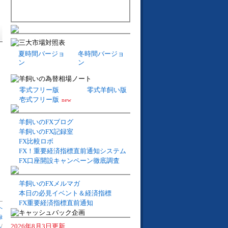
夏時間バージョ
冬時間バージョ
ン
ン
零式フリー版
零式羊飼い版
壱式フリー版
new
羊飼いのFXブログ
羊飼いのFX記録室
FX比較ロボ
FX！重要経済指標直前通知システム
FX口座開設キャンペーン徹底調査
羊飼いのFXメルマガ
本日の必見イベント＆経済指標
FX重要経済指標直前通知
へ
録
2026年8月3日更新
札
/