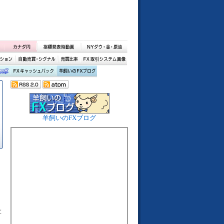
羊飼いのFXブログ
と