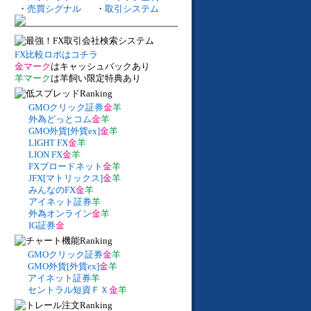
・
売買シグナル
・
取引システム
FX比較ロボはコチラ
金マーク
はキャッシュバックあり
羊マーク
は羊飼い限定特典あり
GMOクリック証券
金
羊
外為どっとコム
金
羊
GMO外貨[外貨ex]
金
羊
LIGHT FX
金
羊
LION FX
金
羊
FXブロードネット
金
羊
JFX[マトリックス]
金
羊
みんなのFX
金
羊
アイネット証券
羊
外為オンライン
金
羊
IG証券
金
GMOクリック証券
金
羊
GMO外貨[外貨ex]
金
羊
アイネット証券
羊
セントラル短資ＦＸ
金
羊