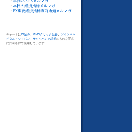
・
羊飼いのFXメルマガ
・
本日の経済指標メルマガ
・
FX重要経済指標直前通知メルマガ
チャートは
IG証券
、
GMOクリック証券
、
ゲインキャ
ピタル・ジャパン
、
サクソバンク証券
のものを正式
に許可を得て使用しています