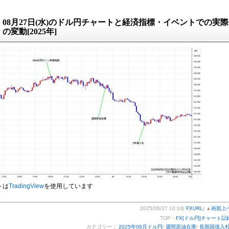
08月27日(水)のドル円チャートと経済指標・イベントでの実際
の変動[2025年]
トは
TradingView
を使用しています
2025/08/27 10:18|
FXURL
| ▲
画面上
TOP：
FX[ドル円]チャート記
カテゴリー：
2025年08月ドル円
/
週間原油在庫
/
長期国債入