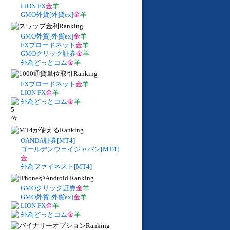
LION FX
金
羊
GMO外貨[外貨ex]
金
羊
GMO外貨[外貨ex]
金
羊
FXブロードネット
金
羊
GMOクリック証券
金
羊
外為どっとコム
金
羊
FXブロードネット
金
羊
LION FX
金
羊
外為どっとコム
金
羊
OANDA証券[MT4]
ゴールデンウェイジャパン[MT4]
金
外為ファイネスト[MT4]
GMOクリック証券
金
羊
GMO外貨[外貨ex]
金
羊
LION FX
金
羊
外為どっとコム
金
羊