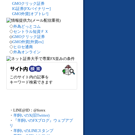
GMOクリック証券
IG証券[FXバイナリー]
GMO外貨[オプトレ!]
◇
外為どっとコム
◇
セントラル短資ＦＸ
◇
GMOクリック証券
◇
GMO外貨[外貨ex]
◇
ヒロセ通商
◇
外為オンライン
このサイト内の記事を
キーワード検索できます
・LINE@ID：@forex
・
羊飼いのX(旧Twitter)
・
『羊飼いのFXブログ』ウェブアプ
リ
・
羊飼いのLINEスタンプ