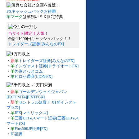
FXキャッシュバックお得順
羊マーク
は羊飼いＦＸ限定特典
当サイト限定！人気！
合計11000円キャッシュバック！！
トレイダーズ証券[みんなのFX]
・
新
羊
トレイダーズ証券[みんなのFX]
・
羊
インヴァスト証券[トライオートFX]
・
羊
外為どっとコム
・
羊
ヒロセ通商[LION FX]
・
新
羊
ゴールデンウェイジャパン
[FXTFMT4][FXTFGX]
・
新
羊
セントラル短資ＦＸ[ダイレクト
プラス]
・
羊
JFX[マトリックス]
・
羊
三菱UFJ eスマート証券[三菱UFJ eス
マートFX]
・
羊
Plus500JP証券[FX]
・
IG証券