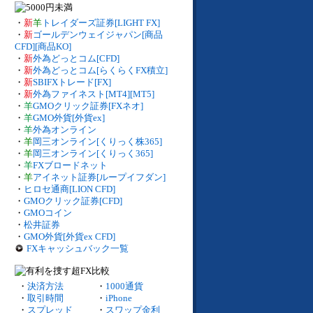
・
新
羊
トレイダーズ証券[LIGHT FX]
・
新
ゴールデンウェイジャパン[商品
CFD][商品KO]
・
新
外為どっとコム[CFD]
・
新
外為どっとコム[らくらくFX積立]
・
新
SBIFXトレード[FX]
・
新
外為ファイネスト[MT4][MT5]
・
羊
GMOクリック証券[FXネオ]
・
羊
GMO外貨[外貨ex]
・
羊
外為オンライン
・
羊
岡三オンライン[くりっく株365]
・
羊
岡三オンライン[くりっく365]
・
羊
FXブロードネット
・
羊
アイネット証券[ループイフダン]
・
ヒロセ通商[LION CFD]
・
GMOクリック証券[CFD]
・
GMOコイン
・
松井証券
・
GMO外貨[外貨ex CFD]
FXキャッシュバック一覧
・
決済方法
・
1000通貨
・
取引時間
・
iPhone
・
スプレッド
・
スワップ金利