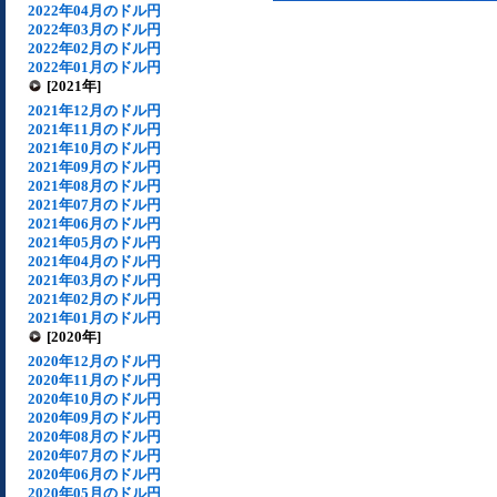
2022年04月のドル円
2022年03月のドル円
2022年02月のドル円
2022年01月のドル円
[2021年]
2021年12月のドル円
2021年11月のドル円
2021年10月のドル円
2021年09月のドル円
2021年08月のドル円
2021年07月のドル円
2021年06月のドル円
2021年05月のドル円
2021年04月のドル円
2021年03月のドル円
2021年02月のドル円
2021年01月のドル円
[2020年]
2020年12月のドル円
2020年11月のドル円
2020年10月のドル円
2020年09月のドル円
2020年08月のドル円
2020年07月のドル円
2020年06月のドル円
2020年05月のドル円