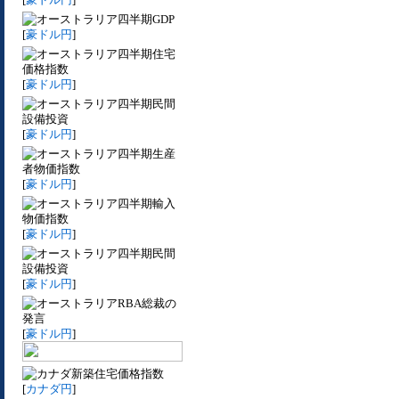
四半期GDP
[
豪ドル円
]
四半期住宅
価格指数
[
豪ドル円
]
四半期民間
設備投資
[
豪ドル円
]
四半期生産
者物価指数
[
豪ドル円
]
四半期輸入
物価指数
[
豪ドル円
]
四半期民間
設備投資
[
豪ドル円
]
RBA総裁の
発言
[
豪ドル円
]
新築住宅価格指数
[
カナダ円
]