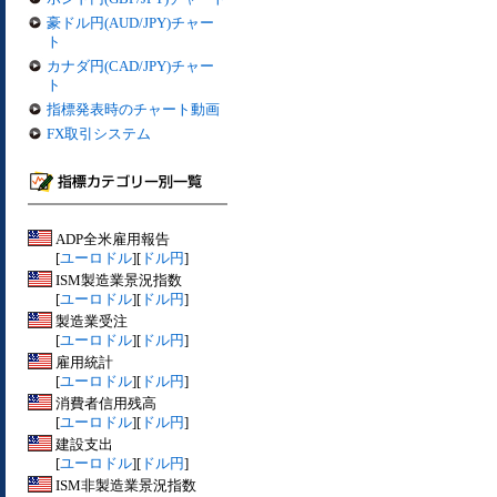
豪ドル円(AUD/JPY)チャー
ト
カナダ円(CAD/JPY)チャー
ト
指標発表時のチャート動画
FX取引システム
ADP全米雇用報告
[
ユーロドル
][
ドル円
]
ISM製造業景況指数
[
ユーロドル
][
ドル円
]
製造業受注
[
ユーロドル
][
ドル円
]
雇用統計
[
ユーロドル
][
ドル円
]
消費者信用残高
[
ユーロドル
][
ドル円
]
建設支出
[
ユーロドル
][
ドル円
]
ISM非製造業景況指数