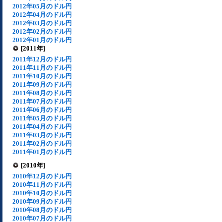
2012年05月のドル円
2012年04月のドル円
2012年03月のドル円
2012年02月のドル円
2012年01月のドル円
[2011年]
2011年12月のドル円
2011年11月のドル円
2011年10月のドル円
2011年09月のドル円
2011年08月のドル円
2011年07月のドル円
2011年06月のドル円
2011年05月のドル円
2011年04月のドル円
2011年03月のドル円
2011年02月のドル円
2011年01月のドル円
[2010年]
2010年12月のドル円
2010年11月のドル円
2010年10月のドル円
2010年09月のドル円
2010年08月のドル円
2010年07月のドル円