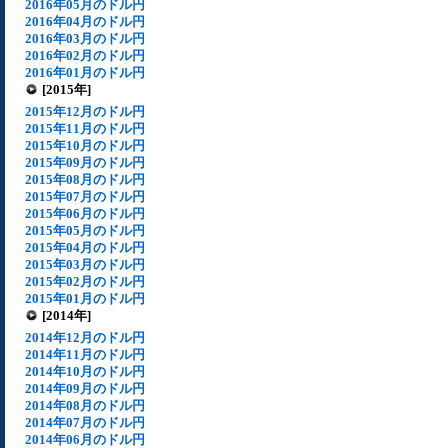
2016年05月のドル円
2016年04月のドル円
2016年03月のドル円
2016年02月のドル円
2016年01月のドル円
[2015年]
2015年12月のドル円
2015年11月のドル円
2015年10月のドル円
2015年09月のドル円
2015年08月のドル円
2015年07月のドル円
2015年06月のドル円
2015年05月のドル円
2015年04月のドル円
2015年03月のドル円
2015年02月のドル円
2015年01月のドル円
[2014年]
2014年12月のドル円
2014年11月のドル円
2014年10月のドル円
2014年09月のドル円
2014年08月のドル円
2014年07月のドル円
2014年06月のドル円