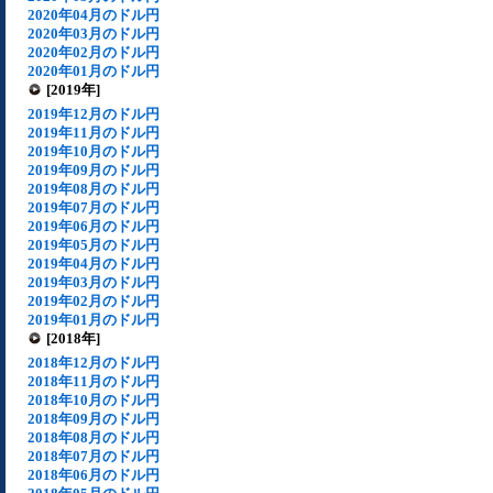
2020年04月のドル円
2020年03月のドル円
2020年02月のドル円
2020年01月のドル円
[2019年]
2019年12月のドル円
2019年11月のドル円
2019年10月のドル円
2019年09月のドル円
2019年08月のドル円
2019年07月のドル円
2019年06月のドル円
2019年05月のドル円
2019年04月のドル円
2019年03月のドル円
2019年02月のドル円
2019年01月のドル円
[2018年]
2018年12月のドル円
2018年11月のドル円
2018年10月のドル円
2018年09月のドル円
2018年08月のドル円
2018年07月のドル円
2018年06月のドル円