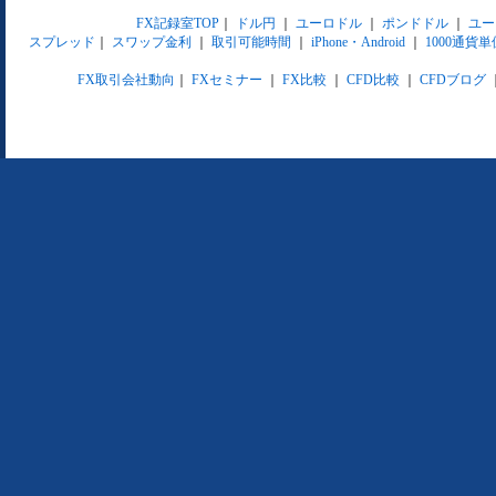
FX記録室TOP
｜
ドル円
｜
ユーロドル
｜
ポンドドル
｜
ユー
スプレッド
｜
スワップ金利
｜
取引可能時間
｜
iPhone・Android
｜
1000通貨単
FX取引会社動向
｜
FXセミナー
｜
FX比較
｜
CFD比較
｜
CFDブログ