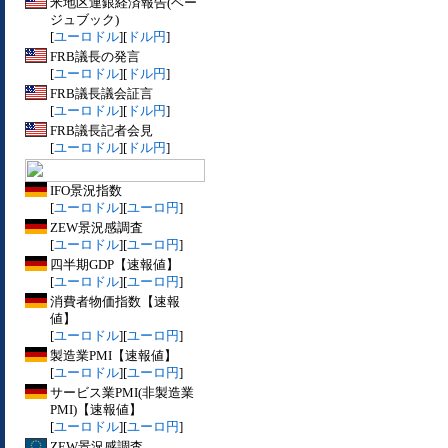
米地区連銀経済報告(ベー
ジュブック)
[
ユーロドル
][
ドル円
]
FRB議長の発言
[
ユーロドル
][
ドル円
]
FRB議長議会証言
[
ユーロドル
][
ドル円
]
FRB議長記者会見
[
ユーロドル
][
ドル円
]
IFO景況指数
[
ユーロドル
][
ユーロ円
]
ZEW景況感調査
[
ユーロドル
][
ユーロ円
]
四半期GDP【速報値】
[
ユーロドル
][
ユーロ円
]
消費者物価指数【速報
値】
[
ユーロドル
][
ユーロ円
]
製造業PMI【速報値】
[
ユーロドル
][
ユーロ円
]
サービス業PMI(非製造業
PMI)【速報値】
[
ユーロドル
][
ユーロ円
]
ZEW景況感調査