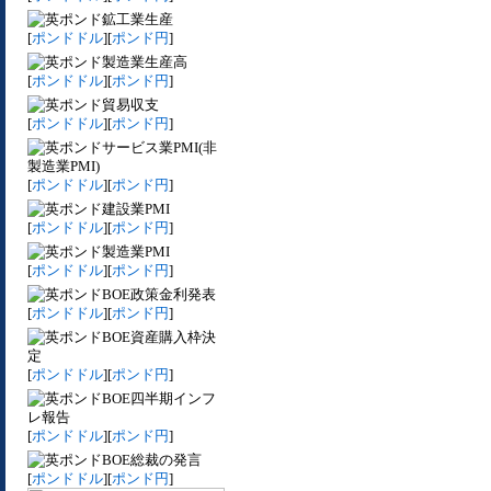
鉱工業生産
[
ポンドドル
][
ポンド円
]
製造業生産高
[
ポンドドル
][
ポンド円
]
貿易収支
[
ポンドドル
][
ポンド円
]
サービス業PMI(非
製造業PMI)
[
ポンドドル
][
ポンド円
]
建設業PMI
[
ポンドドル
][
ポンド円
]
製造業PMI
[
ポンドドル
][
ポンド円
]
BOE政策金利発表
[
ポンドドル
][
ポンド円
]
BOE資産購入枠決
定
[
ポンドドル
][
ポンド円
]
BOE四半期インフ
レ報告
[
ポンドドル
][
ポンド円
]
BOE総裁の発言
[
ポンドドル
][
ポンド円
]