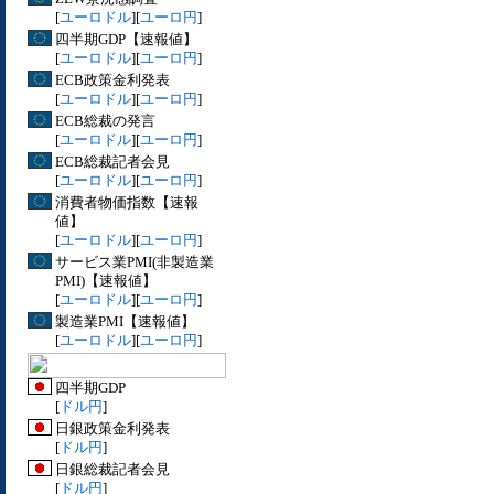
[
ユーロドル
][
ユーロ円
]
四半期GDP【速報値】
[
ユーロドル
][
ユーロ円
]
ECB政策金利発表
[
ユーロドル
][
ユーロ円
]
ECB総裁の発言
[
ユーロドル
][
ユーロ円
]
ECB総裁記者会見
[
ユーロドル
][
ユーロ円
]
消費者物価指数【速報
値】
[
ユーロドル
][
ユーロ円
]
サービス業PMI(非製造業
PMI)【速報値】
[
ユーロドル
][
ユーロ円
]
製造業PMI【速報値】
[
ユーロドル
][
ユーロ円
]
四半期GDP
[
ドル円
]
日銀政策金利発表
[
ドル円
]
日銀総裁記者会見
[
ドル円
]