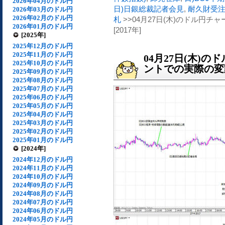
2026年04月のドル円
日)日銀総裁記者会見
,
耐久財受
2026年03月のドル円
2026年02月のドル円
札
>>04月27日(木)のドル円
2026年01月のドル円
[2017年]
[2025年]
2025年12月のドル円
2025年11月のドル円
04月27日(木)
2025年10月のドル円
ントでの実際の変動[
2025年09月のドル円
2025年08月のドル円
2025年07月のドル円
2025年06月のドル円
2025年05月のドル円
2025年04月のドル円
2025年03月のドル円
2025年02月のドル円
2025年01月のドル円
[2024年]
2024年12月のドル円
2024年11月のドル円
2024年10月のドル円
2024年09月のドル円
2024年08月のドル円
2024年07月のドル円
2024年06月のドル円
2024年05月のドル円