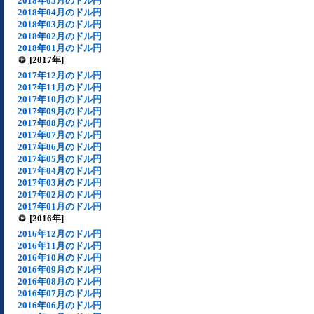
2018年05月のドル円
2018年04月のドル円
2018年03月のドル円
2018年02月のドル円
2018年01月のドル円
[2017年]
2017年12月のドル円
2017年11月のドル円
2017年10月のドル円
2017年09月のドル円
2017年08月のドル円
2017年07月のドル円
2017年06月のドル円
2017年05月のドル円
2017年04月のドル円
2017年03月のドル円
2017年02月のドル円
2017年01月のドル円
[2016年]
2016年12月のドル円
2016年11月のドル円
2016年10月のドル円
2016年09月のドル円
2016年08月のドル円
2016年07月のドル円
2016年06月のドル円