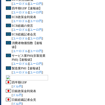
[
ユーロドル
][
ユーロ円
]
四半期GDP【速報値】
[
ユーロドル
][
ユーロ円
]
ECB政策金利発表
[
ユーロドル
][
ユーロ円
]
ECB総裁の発言
[
ユーロドル
][
ユーロ円
]
ECB総裁記者会見
[
ユーロドル
][
ユーロ円
]
消費者物価指数【速報
値】
[
ユーロドル
][
ユーロ円
]
サービス業PMI(非製造業
PMI)【速報値】
[
ユーロドル
][
ユーロ円
]
製造業PMI【速報値】
[
ユーロドル
][
ユーロ円
]
四半期GDP
[
ドル円
]
日銀政策金利発表
[
ドル円
]
日銀総裁記者会見
[
ドル円
]