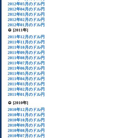
2012年05月のドル円
2012年04月のドル円
2012年03月のドル円
2012年02月のドル円
2012年01月のドル円
[2011年]
2011年12月のドル円
2011年11月のドル円
2011年10月のドル円
2011年09月のドル円
2011年08月のドル円
2011年07月のドル円
2011年06月のドル円
2011年05月のドル円
2011年04月のドル円
2011年03月のドル円
2011年02月のドル円
2011年01月のドル円
[2010年]
2010年12月のドル円
2010年11月のドル円
2010年10月のドル円
2010年09月のドル円
2010年08月のドル円
2010年07月のドル円