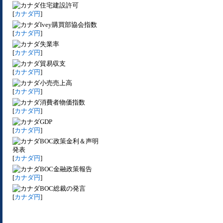
住宅建設許可
[
カナダ円
]
Ivey購買部協会指数
[
カナダ円
]
失業率
[
カナダ円
]
貿易収支
[
カナダ円
]
小売売上高
[
カナダ円
]
消費者物価指数
[
カナダ円
]
GDP
[
カナダ円
]
BOC政策金利＆声明
発表
[
カナダ円
]
BOC金融政策報告
[
カナダ円
]
BOC総裁の発言
[
カナダ円
]