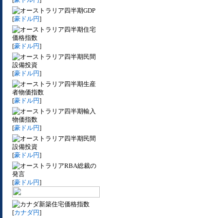
四半期GDP
[
豪ドル円
]
四半期住宅
価格指数
[
豪ドル円
]
四半期民間
設備投資
[
豪ドル円
]
四半期生産
者物価指数
[
豪ドル円
]
四半期輸入
物価指数
[
豪ドル円
]
四半期民間
設備投資
[
豪ドル円
]
RBA総裁の
発言
[
豪ドル円
]
新築住宅価格指数
[
カナダ円
]