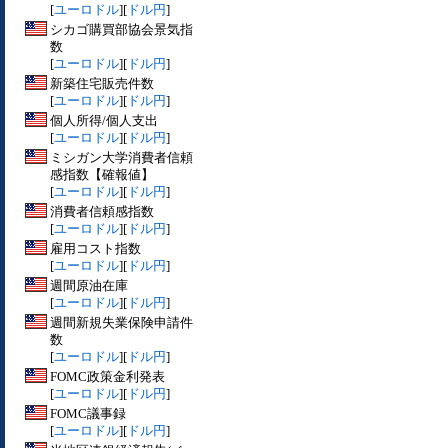
[
ユーロドル
][
ドル円
]
シカゴ購買部協会景気指
数
[
ユーロドル
][
ドル円
]
新築住宅販売件数
[
ユーロドル
][
ドル円
]
個人所得/個人支出
[
ユーロドル
][
ドル円
]
ミシガン大学消費者信頼
感指数【確報値】
[
ユーロドル
][
ドル円
]
消費者信頼感指数
[
ユーロドル
][
ドル円
]
雇用コスト指数
[
ユーロドル
][
ドル円
]
週間原油在庫
[
ユーロドル
][
ドル円
]
週間新規失業保険申請件
数
[
ユーロドル
][
ドル円
]
FOMC政策金利発表
[
ユーロドル
][
ドル円
]
FOMC議事録
[
ユーロドル
][
ドル円
]