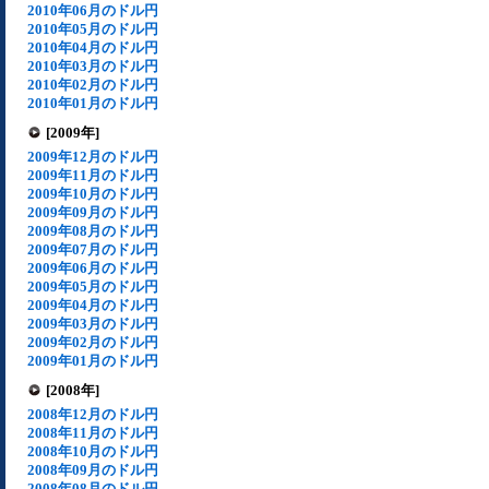
2010年06月のドル円
2010年05月のドル円
2010年04月のドル円
2010年03月のドル円
2010年02月のドル円
2010年01月のドル円
[2009年]
2009年12月のドル円
2009年11月のドル円
2009年10月のドル円
2009年09月のドル円
2009年08月のドル円
2009年07月のドル円
2009年06月のドル円
2009年05月のドル円
2009年04月のドル円
2009年03月のドル円
2009年02月のドル円
2009年01月のドル円
[2008年]
2008年12月のドル円
2008年11月のドル円
2008年10月のドル円
2008年09月のドル円
2008年08月のドル円