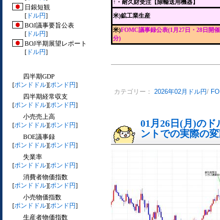
↑
・耐久財受注【除輸送用機器】
日銀短観
[
ドル円
]
米)鉱工業生産
BOJ議事要旨公表
米)
FOMC議事録公表(1月27日・28日開催
[
ドル円
]
分)
BOJ半期展望レポート
[
ドル円
]
四半期GDP
[
ポンドドル
][
ポンド円
]
カテゴリー：
2026年02月ドル円
/
F
四半期経常収支
[
ポンドドル
][
ポンド円
]
小売売上高
01月26日(月)
[
ポンドドル
][
ポンド円
]
ントでの実際の変動[
BOE議事録
[
ポンドドル
][
ポンド円
]
失業率
[
ポンドドル
][
ポンド円
]
消費者物価指数
[
ポンドドル
][
ポンド円
]
小売物価指数
[
ポンドドル
][
ポンド円
]
生産者物価指数