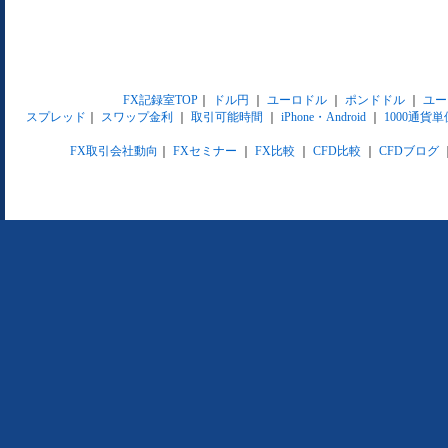
FX記録室TOP
｜
ドル円
｜
ユーロドル
｜
ポンドドル
｜
ユー
スプレッド
｜
スワップ金利
｜
取引可能時間
｜
iPhone・Android
｜
1000通貨単
FX取引会社動向
｜
FXセミナー
｜
FX比較
｜
CFD比較
｜
CFDブログ