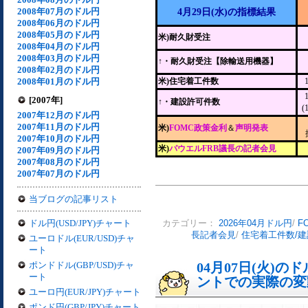
2008年07月のドル円
4月29日(水)の指標結果
2008年06月のドル円
2008年05月のドル円
米)耐久財受注
2008年04月のドル円
2008年03月のドル円
↑
・耐久財受注【除輸送用機器】
2008年02月のドル円
2008年01月のドル円
米)住宅着工件数
[2007年]
↑・建設許可件数
(
2007年12月のドル円
2007年11月のドル円
米)
FOMC政策金利
＆
声明発表
2007年10月のドル円
米)
パウエルFRB議長の記者会見
2007年09月のドル円
2007年08月のドル円
2007年07月のドル円
当ブログの記事リスト
ドル円(USD/JPY)チャート
カテゴリー：
2026年04月ドル円
/
F
長記者会見
/
住宅着工件数/
ユーロドル(EUR/USD)チャ
ート
ポンドドル(GBP/USD)チャ
04月07日(火)
ート
ントでの実際の変動[
ユーロ円(EUR/JPY)チャート
ポンド円(GBP/JPY)チャート