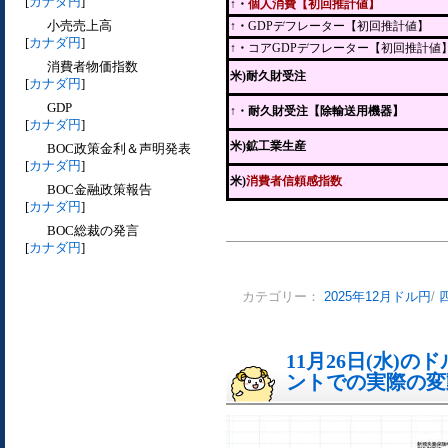
[
カナダ円
]
↑・
個人消費【初回推計値】
小売売上高
↑・
GDPデフレーター【初回推計値】
[
カナダ円
]
↑・
コアGDPデフレーター【初回推計値
消費者物価指数
米)耐久財受注
[
カナダ円
]
GDP
↑
・耐久財受注【除輸送用機器】
[
カナダ円
]
米)鉱工業生産
BOC政策金利＆声明発表
[
カナダ円
]
米)
消費者信頼感指数
BOC金融政策報告
[
カナダ円
]
BOC総裁の発言
[
カナダ円
]
カテゴリー：
2025年12月ドル円
/
11月26日(水)
ントでの実際の変動[