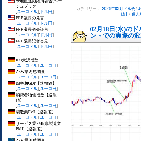
米地区連銀経済報告(ベー
ジュブック)
カテゴリー：
2026年03月ドル円
/
[
ユーロドル
][
ドル円
]
値】
/
個人
FRB議長の発言
[
ユーロドル
][
ドル円
]
02月18日(水)
FRB議長議会証言
ントでの実際の変動[
[
ユーロドル
][
ドル円
]
FRB議長記者会見
[
ユーロドル
][
ドル円
]
IFO景況指数
[
ユーロドル
][
ユーロ円
]
ZEW景況感調査
[
ユーロドル
][
ユーロ円
]
四半期GDP【速報値】
[
ユーロドル
][
ユーロ円
]
消費者物価指数【速報
値】
[
ユーロドル
][
ユーロ円
]
製造業PMI【速報値】
[
ユーロドル
][
ユーロ円
]
サービス業PMI(非製造業
PMI)【速報値】
[
ユーロドル
][
ユーロ円
]
ZEW景況感調査