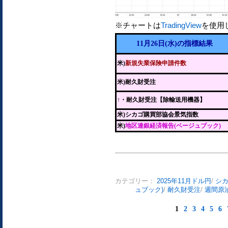
※チャートは
TradingView
を使用
11月26日(水)の指標結果
米)
新規失業保険申請件数
米)耐久財受注
↑
・耐久財受注【除輸送用機器】
米)シカゴ購買部協会景気指数
米)
地区連銀経済報告(ベージュブック)
カテゴリー：
2025年11月ドル円
/
シ
ュブック)
/
耐久財受注
/
週間原
1
2
3
4
5
6