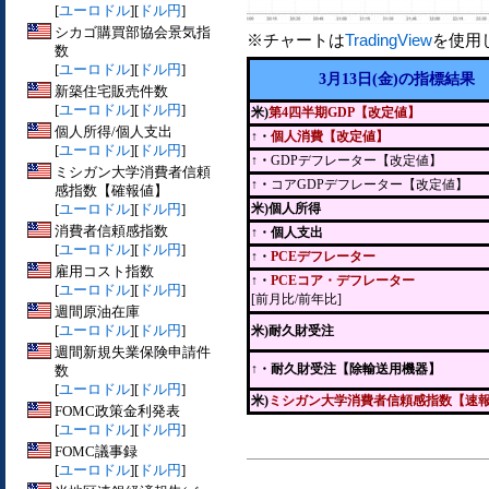
[
ユーロドル
][
ドル円
]
シカゴ購買部協会景気指
※チャートは
TradingView
を使用
数
[
ユーロドル
][
ドル円
]
3月13日(金)の指標結果
新築住宅販売件数
[
ユーロドル
][
ドル円
]
米)
第4四半期GDP【改定値】
個人所得/個人支出
↑・
個人消費【改定値】
[
ユーロドル
][
ドル円
]
↑・
GDPデフレーター【改定値】
ミシガン大学消費者信頼
↑・
コアGDPデフレーター【改定値】
感指数【確報値】
[
ユーロドル
][
ドル円
]
米)個人所得
消費者信頼感指数
↑・個人支出
[
ユーロドル
][
ドル円
]
↑・
PCEデフレーター
雇用コスト指数
↑・
PCEコア・デフレーター
[
ユーロドル
][
ドル円
]
[前月比/前年比]
週間原油在庫
[
ユーロドル
][
ドル円
]
米)耐久財受注
週間新規失業保険申請件
↑
・耐久財受注【除輸送用機器】
数
[
ユーロドル
][
ドル円
]
米)
ミシガン大学消費者信頼感指数【速
FOMC政策金利発表
[
ユーロドル
][
ドル円
]
FOMC議事録
[
ユーロドル
][
ドル円
]