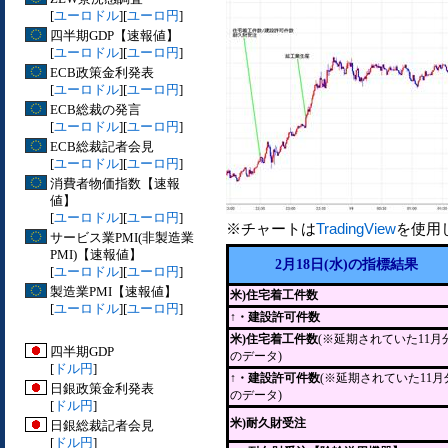
[
ユーロドル
][
ユーロ円
]
四半期GDP【速報値】
[
ユーロドル
][
ユーロ円
]
ECB政策金利発表
[
ユーロドル
][
ユーロ円
]
ECB総裁の発言
[
ユーロドル
][
ユーロ円
]
ECB総裁記者会見
[
ユーロドル
][
ユーロ円
]
消費者物価指数【速報
値】
[
ユーロドル
][
ユーロ円
]
※チャートは
TradingView
を使用
サービス業PMI(非製造業
PMI)【速報値】
2月18日(水)の指標結果
[
ユーロドル
][
ユーロ円
]
製造業PMI【速報値】
米)住宅着工件数
[
ユーロドル
][
ユーロ円
]
↑・建設許可件数
米)住宅着工件数
(※延期されていた11月
四半期GDP
のデータ)
[
ドル円
]
↑・建設許可件数
(※延期されていた11月
日銀政策金利発表
のデータ)
[
ドル円
]
米)耐久財受注
日銀総裁記者会見
[
ドル円
]