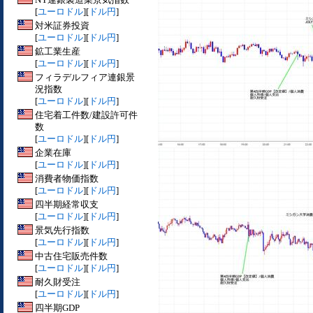
[
ユーロドル
][
ドル円
]
対米証券投資
[
ユーロドル
][
ドル円
]
鉱工業生産
[
ユーロドル
][
ドル円
]
フィラデルフィア連銀景
況指数
[
ユーロドル
][
ドル円
]
住宅着工件数/建設許可件
数
[
ユーロドル
][
ドル円
]
企業在庫
[
ユーロドル
][
ドル円
]
消費者物価指数
[
ユーロドル
][
ドル円
]
四半期経常収支
[
ユーロドル
][
ドル円
]
景気先行指数
[
ユーロドル
][
ドル円
]
中古住宅販売件数
[
ユーロドル
][
ドル円
]
耐久財受注
[
ユーロドル
][
ドル円
]
四半期GDP