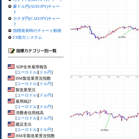
豪ドル円(AUD/JPY)チャー
ト
カナダ円(CAD/JPY)チャー
ト
指標発表時のチャート動画
FX取引システム
ADP全米雇用報告
[
ユーロドル
][
ドル円
]
ISM製造業景況指数
[
ユーロドル
][
ドル円
]
製造業受注
[
ユーロドル
][
ドル円
]
雇用統計
[
ユーロドル
][
ドル円
]
消費者信用残高
[
ユーロドル
][
ドル円
]
建設支出
[
ユーロドル
][
ドル円
]
ISM非製造業景況指数