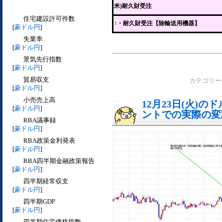
米)耐久財受注
住宅建設許可件数
↑
・耐久財受注【除輸送用機器】
[
豪ドル円
]
失業率
[
豪ドル円
]
景気先行指数
[
豪ドル円
]
貿易収支
カテゴリ
[
豪ドル円
]
小売売上高
12月23日(火)
[
豪ドル円
]
ントでの実際の変動[
RBA議事録
[
豪ドル円
]
RBA政策金利発表
[
豪ドル円
]
RBA四半期金融政策報告
[
豪ドル円
]
四半期経常収支
[
豪ドル円
]
四半期GDP
[
豪ドル円
]
四半期住宅価格指数