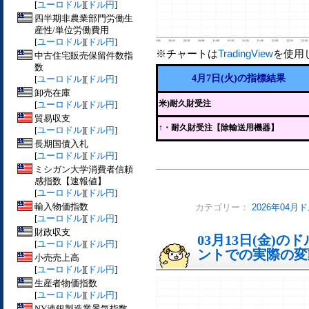
[
ユーロドル
][
ドル円
]
四半期非農業部門労働生
産性/単位労働費用
[
ユーロドル
][
ドル円
]
※チャートは
TradingView
を使用
中古住宅販売保留件数指
数
4月7日(火)の指標結果
[
ユーロドル
][
ドル円
]
卸売在庫
米)耐久財受注
[
ユーロドル
][
ドル円
]
貿易収支
↑
・耐久財受注【除輸送用機器】
[
ユーロドル
][
ドル円
]
長期国債入札
[
ユーロドル
][
ドル円
]
ミシガン大学消費者信頼
感指数【速報値】
[
ユーロドル
][
ドル円
]
輸入物価指数
カテゴリー：
2026年04月
[
ユーロドル
][
ドル円
]
財政収支
03月13日(金)
[
ユーロドル
][
ドル円
]
ントでの実際の変動[
小売売上高
[
ユーロドル
][
ドル円
]
生産者物価指数
[
ユーロドル
][
ドル円
]
NY連銀製造業景気指数