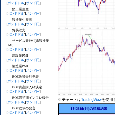
[
ポンドドル
][
ポンド円
]
鉱工業生産
[
ポンドドル
][
ポンド円
]
製造業生産高
[
ポンドドル
][
ポンド円
]
貿易収支
[
ポンドドル
][
ポンド円
]
サービス業PMI(非製造業
PMI)
[
ポンドドル
][
ポンド円
]
建設業PMI
[
ポンドドル
][
ポンド円
]
製造業PMI
[
ポンドドル
][
ポンド円
]
BOE政策金利発表
[
ポンドドル
][
ポンド円
]
BOE資産購入枠決定
[
ポンドドル
][
ポンド円
]
BOE四半期インフレ報告
※チャートは
TradingView
を使用
[
ポンドドル
][
ポンド円
]
BOE総裁の発言
1月26日(月)の指標結果
[
ポンドドル
][
ポンド円
]