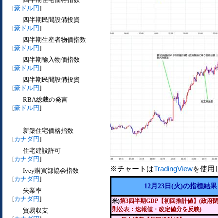
[
豪ドル円
]
四半期民間設備投資
[
豪ドル円
]
四半期生産者物価指数
[
豪ドル円
]
四半期輸入物価指数
[
豪ドル円
]
四半期民間設備投資
[
豪ドル円
]
RBA総裁の発言
[
豪ドル円
]
新築住宅価格指数
[
カナダ円
]
住宅建設許可
[
カナダ円
]
※チャートは
TradingView
を使用
Ivey購買部協会指数
[
カナダ円
]
12月23日(火)の指標結果
失業率
[
カナダ円
]
米)
第3四半期GDP【初回推計値】(政府
則公表：速報値・改定値分を反映)
貿易収支