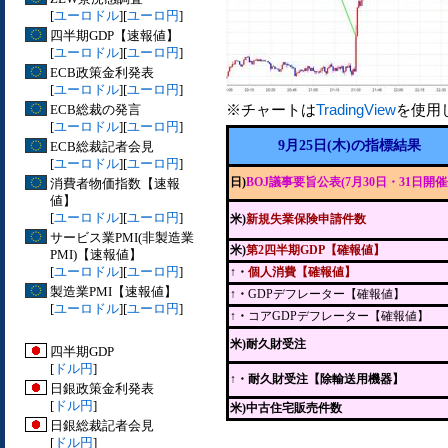
[
ユーロドル
][
ユーロ円
]
四半期GDP【速報値】
[
ユーロドル
][
ユーロ円
]
ECB政策金利発表
[
ユーロドル
][
ユーロ円
]
※チャートは
TradingView
を使用
ECB総裁の発言
[
ユーロドル
][
ユーロ円
]
9月25日(木)の指標結果
ECB総裁記者会見
[
ユーロドル
][
ユーロ円
]
日)
BOJ議事要旨公表(7月30日・31日開催
消費者物価指数【速報
値】
[
ユーロドル
][
ユーロ円
]
米)
新規失業保険申請件数
サービス業PMI(非製造業
米)
第2四半期GDP【確報値】
PMI)【速報値】
[
ユーロドル
][
ユーロ円
]
↑・
個人消費【確報値】
製造業PMI【速報値】
↑・
GDPデフレーター【確報値】
[
ユーロドル
][
ユーロ円
]
↑・
コアGDPデフレーター【確報値】
米)耐久財受注
四半期GDP
[
ドル円
]
↑
・耐久財受注【除輸送用機器】
日銀政策金利発表
[
ドル円
]
米)中古住宅販売件数
日銀総裁記者会見
[
ドル円
]