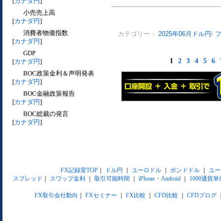
[
カナダ円
]
小売売上高
[
カナダ円
]
消費者物価指数
カテゴリー：
2025年06月ドル円
/
[
カナダ円
]
GDP
1
2
3
4
5
6
[
カナダ円
]
BOC政策金利＆声明発表
[
カナダ円
]
BOC金融政策報告
[
カナダ円
]
BOC総裁の発言
[
カナダ円
]
FX記録室TOP
｜
ドル円
｜
ユーロドル
｜
ポンドドル
｜
ユー
スプレッド
｜
スワップ金利
｜
取引可能時間
｜
iPhone・Android
｜
1000通貨単
FX取引会社動向
｜
FXセミナー
｜
FX比較
｜
CFD比較
｜
CFDブログ