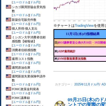
[
ユーロドル
][
ドル円
]
シカゴ購買部協会景気指
数
[
ユーロドル
][
ドル円
]
新築住宅販売件数
[
ユーロドル
][
ドル円
]
※チャートは
TradingView
を使用
個人所得/個人支出
[
ユーロドル
][
ドル円
]
11月5日(水)の指標結果
ミシガン大学消費者信頼
感指数【確報値】
日)
BOJ議事要旨公表(9月18日・19日開催
[
ユーロドル
][
ドル円
]
消費者信頼感指数
米)
ADP雇用統計
[
ユーロドル
][
ドル円
]
雇用コスト指数
米)
ISM非製造業景況指数
[
ユーロドル
][
ドル円
]
週間原油在庫
[
ユーロドル
][
ドル円
]
週間新規失業保険申請件
数
[
ユーロドル
][
ドル円
]
カテゴリー：
2025年11月ドル円
/
A
FOMC政策金利発表
[
ユーロドル
][
ドル円
]
FOMC議事録
09月25日(木)
[
ユーロドル
][
ドル円
]
ントでの実際の変動[