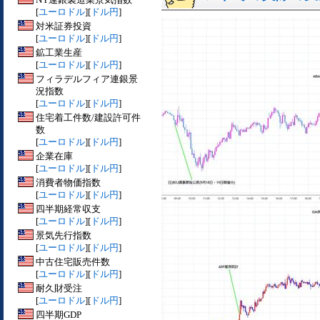
[
ユーロドル
][
ドル円
]
対米証券投資
[
ユーロドル
][
ドル円
]
鉱工業生産
[
ユーロドル
][
ドル円
]
フィラデルフィア連銀景
況指数
[
ユーロドル
][
ドル円
]
住宅着工件数/建設許可件
数
[
ユーロドル
][
ドル円
]
企業在庫
[
ユーロドル
][
ドル円
]
消費者物価指数
[
ユーロドル
][
ドル円
]
四半期経常収支
[
ユーロドル
][
ドル円
]
景気先行指数
[
ユーロドル
][
ドル円
]
中古住宅販売件数
[
ユーロドル
][
ドル円
]
耐久財受注
[
ユーロドル
][
ドル円
]
四半期GDP