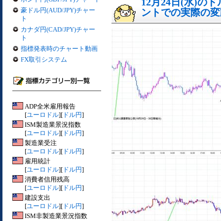
12月24日(水)
豪ドル円(AUD/JPY)チャー
ントでの実際の変動[
ト
カナダ円(CAD/JPY)チャー
ト
指標発表時のチャート動画
FX取引システム
ADP全米雇用報告
[
ユーロドル
][
ドル円
]
ISM製造業景況指数
[
ユーロドル
][
ドル円
]
製造業受注
[
ユーロドル
][
ドル円
]
雇用統計
[
ユーロドル
][
ドル円
]
消費者信用残高
[
ユーロドル
][
ドル円
]
建設支出
[
ユーロドル
][
ドル円
]
ISM非製造業景況指数