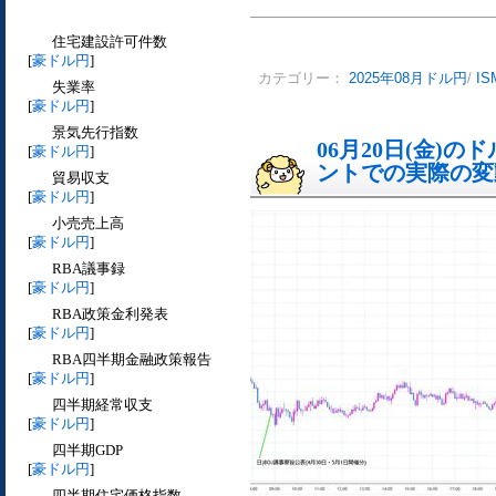
住宅建設許可件数
[
豪ドル円
]
カテゴリー：
2025年08月ドル円
/
I
失業率
[
豪ドル円
]
景気先行指数
06月20日(金)
[
豪ドル円
]
ントでの実際の変動[
貿易収支
[
豪ドル円
]
小売売上高
[
豪ドル円
]
RBA議事録
[
豪ドル円
]
RBA政策金利発表
[
豪ドル円
]
RBA四半期金融政策報告
[
豪ドル円
]
四半期経常収支
[
豪ドル円
]
四半期GDP
[
豪ドル円
]
四半期住宅価格指数