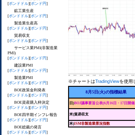
[
ポンドドル
][
ポンド円
]
鉱工業生産
[
ポンドドル
][
ポンド円
]
製造業生産高
[
ポンドドル
][
ポンド円
]
貿易収支
[
ポンドドル
][
ポンド円
]
サービス業PMI(非製造業
PMI)
[
ポンドドル
][
ポンド円
]
建設業PMI
[
ポンドドル
][
ポンド円
]
製造業PMI
※チャートは
TradingView
を使用
[
ポンドドル
][
ポンド円
]
BOE政策金利発表
8月5日(火)の指標結果
[
ポンドドル
][
ポンド円
]
BOE資産購入枠決定
日)
BOJ議事要旨公表(6月16日・17日開催
[
ポンドドル
][
ポンド円
]
米)貿易収支
BOE四半期インフレ報告
[
ポンドドル
][
ポンド円
]
米)
ISM非製造業景況指数
BOE総裁の発言
[
ポンドドル
][
ポンド円
]