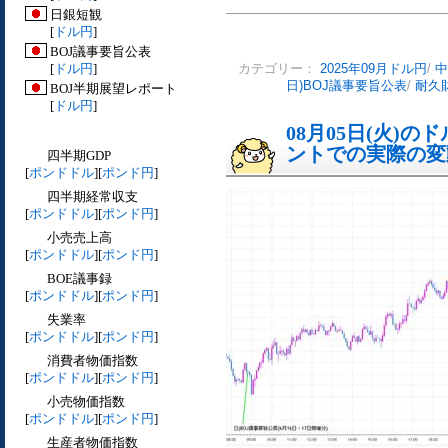
日銀短観
[
ドル円
]
BOJ議事要旨公表
[
ドル円
]
カテゴリー：
2025年09月ドル円
/
中
日)BOJ議事要旨公表
/
耐久
BOJ半期展望レポート
[
ドル円
]
08月05日(火)
ントでの実際の変動[
四半期GDP
[
ポンドドル
][
ポンド円
]
四半期経常収支
[
ポンドドル
][
ポンド円
]
小売売上高
[
ポンドドル
][
ポンド円
]
BOE議事録
[
ポンドドル
][
ポンド円
]
失業率
[
ポンドドル
][
ポンド円
]
消費者物価指数
[
ポンドドル
][
ポンド円
]
小売物価指数
[
ポンドドル
][
ポンド円
]
生産者物価指数