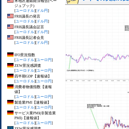
米地区連銀経済報告(ベー
ジュブック)
[
ユーロドル
][
ドル円
]
FRB議長の発言
[
ユーロドル
][
ドル円
]
FRB議長議会証言
[
ユーロドル
][
ドル円
]
FRB議長記者会見
[
ユーロドル
][
ドル円
]
IFO景況指数
[
ユーロドル
][
ユーロ円
]
ZEW景況感調査
[
ユーロドル
][
ユーロ円
]
四半期GDP【速報値】
[
ユーロドル
][
ユーロ円
]
消費者物価指数【速報
値】
[
ユーロドル
][
ユーロ円
]
製造業PMI【速報値】
[
ユーロドル
][
ユーロ円
]
サービス業PMI(非製造業
PMI)【速報値】
[
ユーロドル
][
ユーロ円
]
ZEW景況感調査