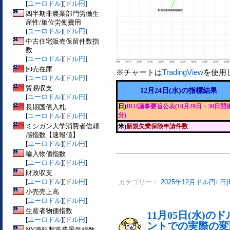
[
ユーロドル
][
ドル円
]
四半期非農業部門労働生
産性/単位労働費用
[
ユーロドル
][
ドル円
]
中古住宅販売保留件数指
数
[
ユーロドル
][
ドル円
]
卸売在庫
※チャートは
TradingView
を使用
[
ユーロドル
][
ドル円
]
貿易収支
12月24日(水)の指標結果
[
ユーロドル
][
ドル円
]
日)
BOJ議事要旨公表(10月29日・30日開
長期国債入札
分)
[
ユーロドル
][
ドル円
]
ミシガン大学消費者信頼
米)
新規失業保険申請件数
感指数【速報値】
[
ユーロドル
][
ドル円
]
輸入物価指数
[
ユーロドル
][
ドル円
]
財政収支
[
ユーロドル
][
ドル円
]
カテゴリー：
2025年12月ドル円
/
日
小売売上高
[
ユーロドル
][
ドル円
]
生産者物価指数
11月05日(水)
[
ユーロドル
][
ドル円
]
ントでの実際の変動[
NY連銀製造業景気指数