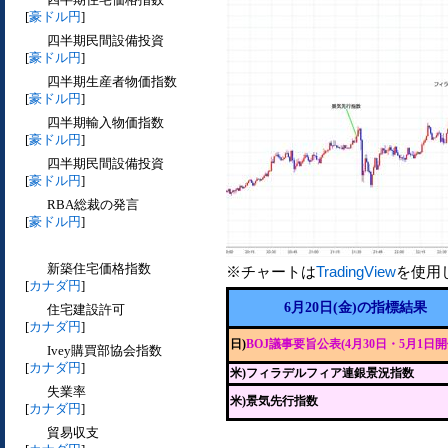
[
豪ドル円
]
四半期民間設備投資
[
豪ドル円
]
四半期生産者物価指数
[
豪ドル円
]
四半期輸入物価指数
[
豪ドル円
]
四半期民間設備投資
[
豪ドル円
]
RBA総裁の発言
[
豪ドル円
]
新築住宅価格指数
※チャートは
TradingView
を使用
[
カナダ円
]
6月20日(金)の指標結果
住宅建設許可
[
カナダ円
]
日)
BOJ議事要旨公表(4月30日・5月1日開
Ivey購買部協会指数
[
カナダ円
]
米)フィラデルフィア連銀景況指数
失業率
米)景気先行指数
[
カナダ円
]
貿易収支