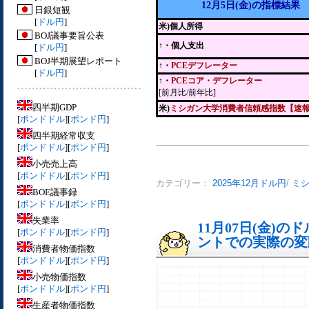
12月5日(金)の指標結果
日銀短観
[
ドル円
]
米)個人所得
BOJ議事要旨公表
↑・個人支出
[
ドル円
]
BOJ半期展望レポート
↑・
PCEデフレーター
[
ドル円
]
↑・
PCEコア・デフレーター
[前月比/前年比]
四半期GDP
米)
ミシガン大学消費者信頼感指数【速
[
ポンドドル
][
ポンド円
]
四半期経常収支
[
ポンドドル
][
ポンド円
]
小売売上高
[
ポンドドル
][
ポンド円
]
カテゴリー：
2025年12月ドル円
/
ミ
BOE議事録
[
ポンドドル
][
ポンド円
]
失業率
11月07日(金)
[
ポンドドル
][
ポンド円
]
ントでの実際の変動[
消費者物価指数
[
ポンドドル
][
ポンド円
]
小売物価指数
[
ポンドドル
][
ポンド円
]
生産者物価指数