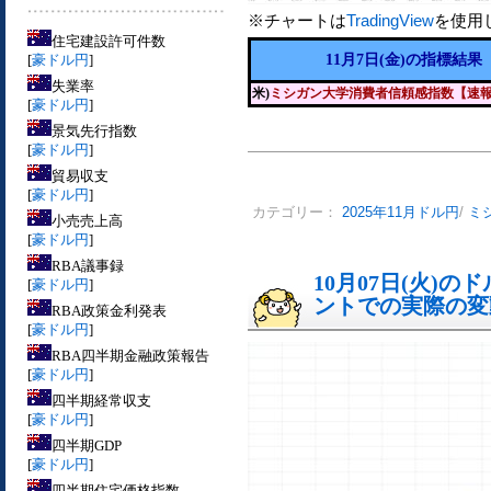
※チャートは
TradingView
を使用
住宅建設許可件数
[
豪ドル円
]
11月7日(金)の指標結果
失業率
米)
ミシガン大学消費者信頼感指数【速
[
豪ドル円
]
景気先行指数
[
豪ドル円
]
貿易収支
[
豪ドル円
]
カテゴリー：
2025年11月ドル円
/
ミ
小売売上高
[
豪ドル円
]
RBA議事録
10月07日(火)
[
豪ドル円
]
ントでの実際の変動[
RBA政策金利発表
[
豪ドル円
]
RBA四半期金融政策報告
[
豪ドル円
]
四半期経常収支
[
豪ドル円
]
四半期GDP
[
豪ドル円
]
四半期住宅価格指数