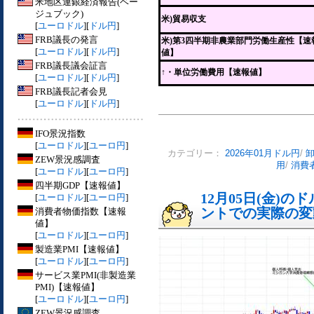
米地区連銀経済報告(ベー
ジュブック)
米)貿易収支
[
ユーロドル
][
ドル円
]
FRB議長の発言
米)第3四半期非農業部門労働生産性【速
[
ユーロドル
][
ドル円
]
値】
FRB議長議会証言
↑・単位労働費用【速報値】
[
ユーロドル
][
ドル円
]
FRB議長記者会見
[
ユーロドル
][
ドル円
]
IFO景況指数
[
ユーロドル
][
ユーロ円
]
カテゴリー：
2026年01月ドル円
/
ZEW景況感調査
用
/
消費
[
ユーロドル
][
ユーロ円
]
四半期GDP【速報値】
12月05日(金)
[
ユーロドル
][
ユーロ円
]
ントでの実際の変動[
消費者物価指数【速報
値】
[
ユーロドル
][
ユーロ円
]
製造業PMI【速報値】
[
ユーロドル
][
ユーロ円
]
サービス業PMI(非製造業
PMI)【速報値】
[
ユーロドル
][
ユーロ円
]
ZEW景況感調査