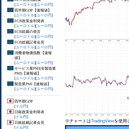
[
ユーロドル
][
ユーロ円
]
四半期GDP【速報値】
[
ユーロドル
][
ユーロ円
]
ECB政策金利発表
[
ユーロドル
][
ユーロ円
]
ECB総裁の発言
[
ユーロドル
][
ユーロ円
]
ECB総裁記者会見
[
ユーロドル
][
ユーロ円
]
消費者物価指数【速報
値】
[
ユーロドル
][
ユーロ円
]
サービス業PMI(非製造業
PMI)【速報値】
[
ユーロドル
][
ユーロ円
]
製造業PMI【速報値】
[
ユーロドル
][
ユーロ円
]
四半期GDP
[
ドル円
]
日銀政策金利発表
[
ドル円
]
※チャートは
TradingView
を使用
日銀総裁記者会見
[
ドル円
]