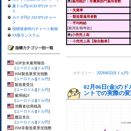
米)
雇用統計
：
非農業部門雇用者数
豪ドル円(AUD/JPY)チャー
↑・
失業率
ト
↑・
製造業雇用者数
カナダ円(CAD/JPY)チャー
ト
↑・
平均時給
[前月比/前年比]
指標発表時のチャート動画
米)
小売売上高
FX取引システム
↑・
小売売上高【除自動車】
ADP全米雇用報告
[
ユーロドル
][
ドル円
]
カテゴリー：
2026年03月ドル円
/
ISM製造業景況指数
[
ユーロドル
][
ドル円
]
製造業受注
02月06日(金)
[
ユーロドル
][
ドル円
]
ントでの実際の変動[
雇用統計
[
ユーロドル
][
ドル円
]
消費者信用残高
[
ユーロドル
][
ドル円
]
建設支出
[
ユーロドル
][
ドル円
]
ISM非製造業景況指数