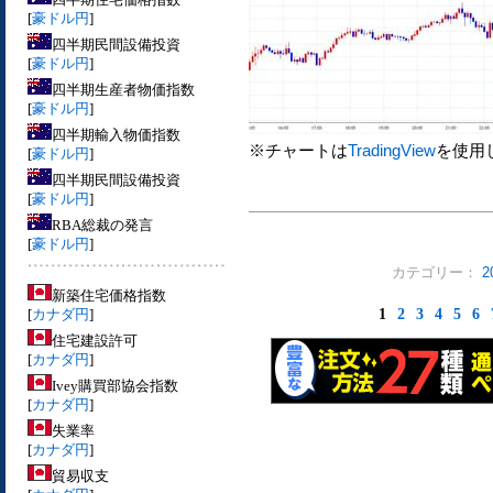
[
豪ドル円
]
四半期民間設備投資
[
豪ドル円
]
四半期生産者物価指数
[
豪ドル円
]
四半期輸入物価指数
※チャートは
TradingView
を使用
[
豪ドル円
]
四半期民間設備投資
[
豪ドル円
]
RBA総裁の発言
[
豪ドル円
]
カテゴリー：
2
新築住宅価格指数
[
カナダ円
]
1
2
3
4
5
6
住宅建設許可
[
カナダ円
]
Ivey購買部協会指数
[
カナダ円
]
失業率
[
カナダ円
]
貿易収支