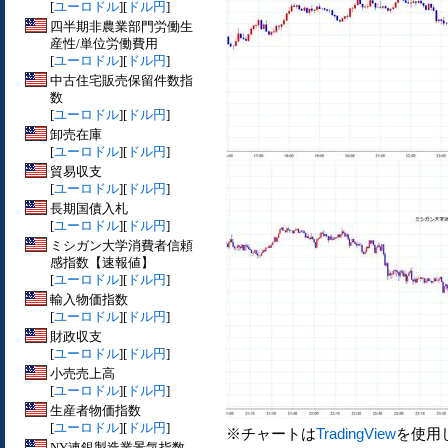
[
ユーロドル
][
ドル円
]
四半期非農業部門労働生
産性/単位労働費用
[
ユーロドル
][
ドル円
]
中古住宅販売保留件数指
数
[
ユーロドル
][
ドル円
]
卸売在庫
[
ユーロドル
][
ドル円
]
貿易収支
[
ユーロドル
][
ドル円
]
長期国債入札
[
ユーロドル
][
ドル円
]
ミシガン大学消費者信頼
感指数【速報値】
[
ユーロドル
][
ドル円
]
輸入物価指数
[
ユーロドル
][
ドル円
]
財政収支
[
ユーロドル
][
ドル円
]
小売売上高
[
ユーロドル
][
ドル円
]
生産者物価指数
[
ユーロドル
][
ドル円
]
※チャートは
TradingView
を使用
NY連銀製造業景気指数