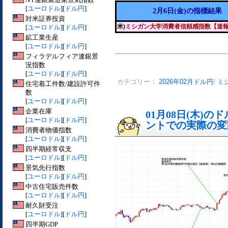
[
ユーロドル
][
ドル円
]
2月6日(金)の指標結果
対米証券投資
米)
ミシガン大学消費者信頼感指数【速
[
ユーロドル
][
ドル円
]
鉱工業生産
[
ユーロドル
][
ドル円
]
フィラデルフィア連銀景
況指数
[
ユーロドル
][
ドル円
]
カテゴリー：
2026年02月ドル円
/
ミ
住宅着工件数/建設許可件
数
[
ユーロドル
][
ドル円
]
企業在庫
01月08日(木)
[
ユーロドル
][
ドル円
]
ントでの実際の変動[
消費者物価指数
[
ユーロドル
][
ドル円
]
四半期経常収支
[
ユーロドル
][
ドル円
]
景気先行指数
[
ユーロドル
][
ドル円
]
中古住宅販売件数
[
ユーロドル
][
ドル円
]
耐久財受注
[
ユーロドル
][
ドル円
]
四半期GDP