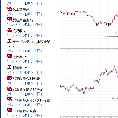
[
ポンドドル
][
ポンド円
]
鉱工業生産
[
ポンドドル
][
ポンド円
]
製造業生産高
[
ポンドドル
][
ポンド円
]
貿易収支
[
ポンドドル
][
ポンド円
]
サービス業PMI(非製造業
PMI)
[
ポンドドル
][
ポンド円
]
建設業PMI
[
ポンドドル
][
ポンド円
]
製造業PMI
[
ポンドドル
][
ポンド円
]
BOE政策金利発表
[
ポンドドル
][
ポンド円
]
BOE資産購入枠決定
[
ポンドドル
][
ポンド円
]
BOE四半期インフレ報告
[
ポンドドル
][
ポンド円
]
BOE総裁の発言
[
ポンドドル
][
ポンド円
]