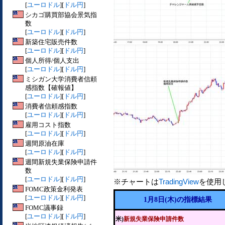
[
ユーロドル
][
ドル円
]
シカゴ購買部協会景気指
数
[
ユーロドル
][
ドル円
]
新築住宅販売件数
[
ユーロドル
][
ドル円
]
個人所得/個人支出
[
ユーロドル
][
ドル円
]
ミシガン大学消費者信頼
感指数【確報値】
[
ユーロドル
][
ドル円
]
消費者信頼感指数
[
ユーロドル
][
ドル円
]
雇用コスト指数
[
ユーロドル
][
ドル円
]
週間原油在庫
[
ユーロドル
][
ドル円
]
週間新規失業保険申請件
数
[
ユーロドル
][
ドル円
]
※チャートは
TradingView
を使用
FOMC政策金利発表
[
ユーロドル
][
ドル円
]
1月8日(木)の指標結果
FOMC議事録
[
ユーロドル
][
ドル円
]
米)
新規失業保険申請件数