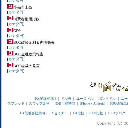
[
カナダ円
]
小売売上高
[
カナダ円
]
消費者物価指数
[
カナダ円
]
GDP
[
カナダ円
]
BOC政策金利＆声明発表
[
カナダ円
]
BOC金融政策報告
[
カナダ円
]
BOC総裁の発言
[
カナダ円
]
FX記録室TOP
｜
ドル円
｜
ユーロドル
｜
ポンドドル
｜
ユー
スプレッド
｜
スワップ金利
｜
取引可能時間
｜
iPhone・Android
｜
1000通貨単
FX取引会社動向
｜
FXセミナー
｜
FX比較
｜
CFD比較
｜
CFDブログ