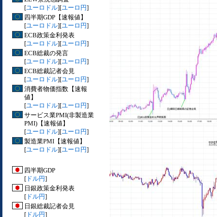
[
ユーロドル
][
ユーロ円
]
四半期GDP【速報値】
[
ユーロドル
][
ユーロ円
]
ECB政策金利発表
[
ユーロドル
][
ユーロ円
]
ECB総裁の発言
[
ユーロドル
][
ユーロ円
]
ECB総裁記者会見
[
ユーロドル
][
ユーロ円
]
消費者物価指数【速報
値】
[
ユーロドル
][
ユーロ円
]
サービス業PMI(非製造業
PMI)【速報値】
[
ユーロドル
][
ユーロ円
]
製造業PMI【速報値】
[
ユーロドル
][
ユーロ円
]
四半期GDP
[
ドル円
]
日銀政策金利発表
[
ドル円
]
日銀総裁記者会見
[
ドル円
]