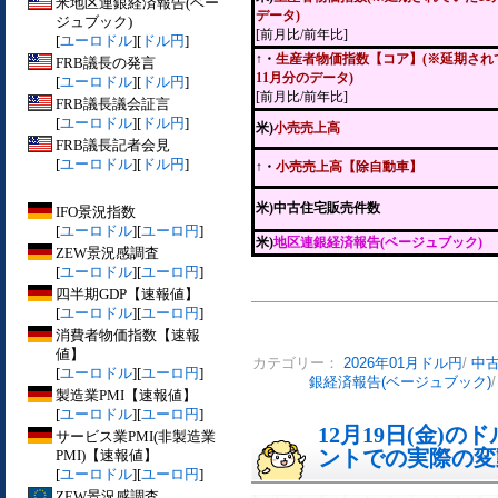
米地区連銀経済報告(ベー
データ)
ジュブック)
[前月比/前年比]
[
ユーロドル
][
ドル円
]
↑・
生産者物価指数【コア】(※延期され
FRB議長の発言
11月分のデータ)
[
ユーロドル
][
ドル円
]
[前月比/前年比]
FRB議長議会証言
[
ユーロドル
][
ドル円
]
米)
小売売上高
FRB議長記者会見
[
ユーロドル
][
ドル円
]
↑・
小売売上高【除自動車】
米)中古住宅販売件数
IFO景況指数
[
ユーロドル
][
ユーロ円
]
米)
地区連銀経済報告(ベージュブック)
ZEW景況感調査
[
ユーロドル
][
ユーロ円
]
四半期GDP【速報値】
[
ユーロドル
][
ユーロ円
]
消費者物価指数【速報
値】
カテゴリー：
2026年01月ドル円
/
中
[
ユーロドル
][
ユーロ円
]
銀経済報告(ベージュブック)
製造業PMI【速報値】
[
ユーロドル
][
ユーロ円
]
12月19日(金)
サービス業PMI(非製造業
ントでの実際の変動[
PMI)【速報値】
[
ユーロドル
][
ユーロ円
]
ZEW景況感調査