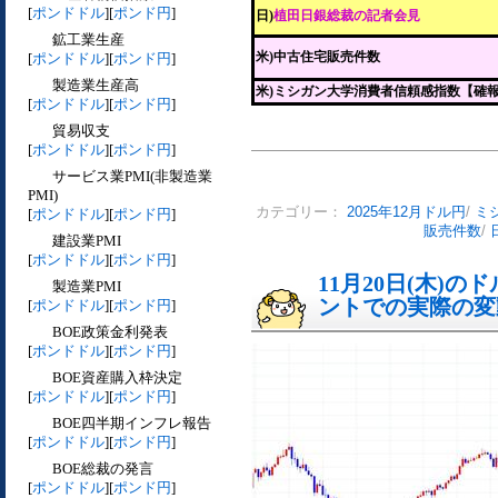
[
ポンドドル
][
ポンド円
]
日)
植田日銀総裁の記者会見
鉱工業生産
米)中古住宅販売件数
[
ポンドドル
][
ポンド円
]
製造業生産高
米)ミシガン大学消費者信頼感指数【確
[
ポンドドル
][
ポンド円
]
貿易収支
[
ポンドドル
][
ポンド円
]
サービス業PMI(非製造業
PMI)
カテゴリー：
2025年12月ドル円
/
ミ
[
ポンドドル
][
ポンド円
]
販売件数
/
建設業PMI
[
ポンドドル
][
ポンド円
]
11月20日(木)
製造業PMI
ントでの実際の変動[
[
ポンドドル
][
ポンド円
]
BOE政策金利発表
[
ポンドドル
][
ポンド円
]
BOE資産購入枠決定
[
ポンドドル
][
ポンド円
]
BOE四半期インフレ報告
[
ポンドドル
][
ポンド円
]
BOE総裁の発言
[
ポンドドル
][
ポンド円
]