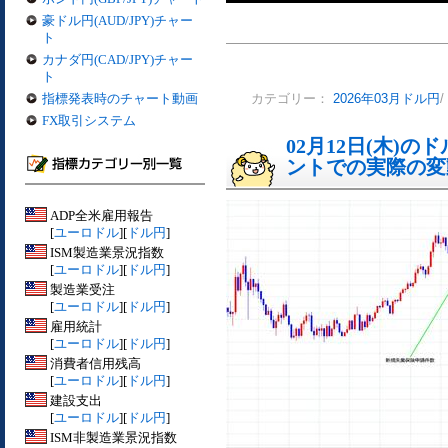
豪ドル円(AUD/JPY)チャー
ト
カナダ円(CAD/JPY)チャー
ト
指標発表時のチャート動画
カテゴリー：
2026年03月ドル円
/
FX取引システム
02月12日(木)
ントでの実際の変動[
ADP全米雇用報告
[
ユーロドル
][
ドル円
]
ISM製造業景況指数
[
ユーロドル
][
ドル円
]
製造業受注
[
ユーロドル
][
ドル円
]
雇用統計
[
ユーロドル
][
ドル円
]
消費者信用残高
[
ユーロドル
][
ドル円
]
建設支出
[
ユーロドル
][
ドル円
]
ISM非製造業景況指数