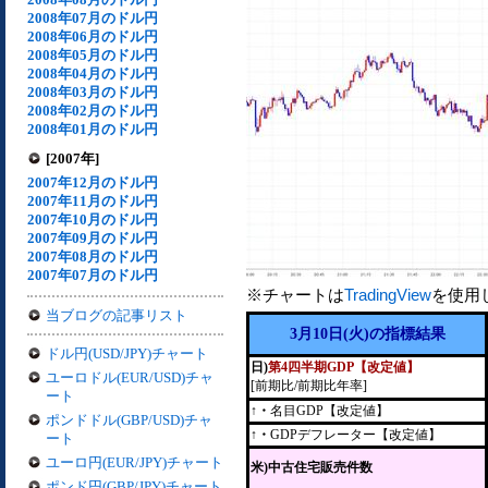
2008年07月のドル円
2008年06月のドル円
2008年05月のドル円
2008年04月のドル円
2008年03月のドル円
2008年02月のドル円
2008年01月のドル円
[2007年]
2007年12月のドル円
2007年11月のドル円
2007年10月のドル円
2007年09月のドル円
2007年08月のドル円
2007年07月のドル円
※チャートは
TradingView
を使用
当ブログの記事リスト
3月10日(火)の指標結果
ドル円(USD/JPY)チャート
日)
第4四半期GDP【改定値】
ユーロドル(EUR/USD)チャ
[前期比/前期比年率]
ート
↑・
名目GDP【改定値】
ポンドドル(GBP/USD)チャ
↑・
GDPデフレーター【改定値】
ート
ユーロ円(EUR/JPY)チャート
米)中古住宅販売件数
ポンド円(GBP/JPY)チャート