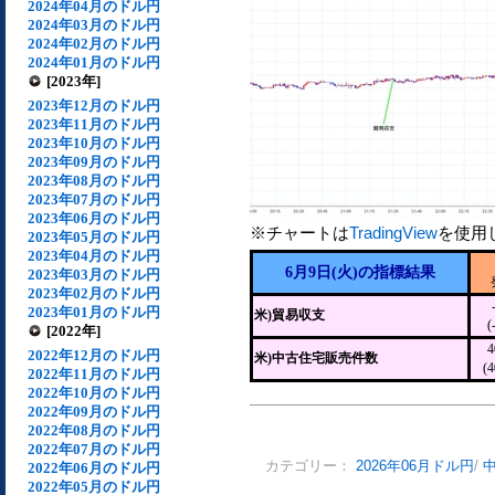
2024年04月のドル円
2024年03月のドル円
2024年02月のドル円
2024年01月のドル円
[2023年]
2023年12月のドル円
2023年11月のドル円
2023年10月のドル円
2023年09月のドル円
2023年08月のドル円
2023年07月のドル円
2023年06月のドル円
※チャートは
TradingView
を使用
2023年05月のドル円
2023年04月のドル円
6月9日(火)の指標結果
2023年03月のドル円
2023年02月のドル円
2023年01月のドル円
米)貿易収支
(
[2022年]
2022年12月のドル円
米)中古住宅販売件数
(
2022年11月のドル円
2022年10月のドル円
2022年09月のドル円
2022年08月のドル円
2022年07月のドル円
カテゴリー：
2026年06月ドル円
/
2022年06月のドル円
2022年05月のドル円