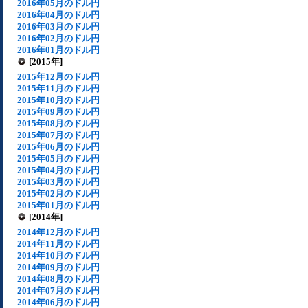
2016年05月のドル円
2016年04月のドル円
2016年03月のドル円
2016年02月のドル円
2016年01月のドル円
[2015年]
2015年12月のドル円
2015年11月のドル円
2015年10月のドル円
2015年09月のドル円
2015年08月のドル円
2015年07月のドル円
2015年06月のドル円
2015年05月のドル円
2015年04月のドル円
2015年03月のドル円
2015年02月のドル円
2015年01月のドル円
[2014年]
2014年12月のドル円
2014年11月のドル円
2014年10月のドル円
2014年09月のドル円
2014年08月のドル円
2014年07月のドル円
2014年06月のドル円