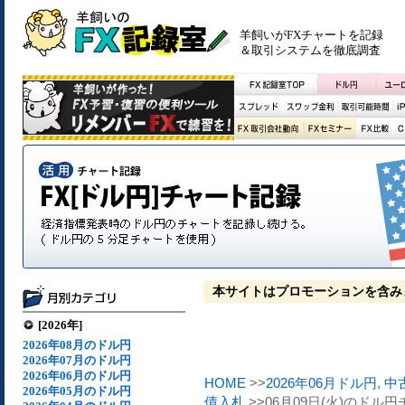
羊飼いがFXチャートを記録
＆取引システムを徹底調査
本サイトはプロモーションを含み
[2026年]
2026年08月のドル円
2026年07月のドル円
2026年06月のドル円
HOME
>>
2026年06月ドル円
,
中
2026年05月のドル円
債入札
>>06月09日(火)のド