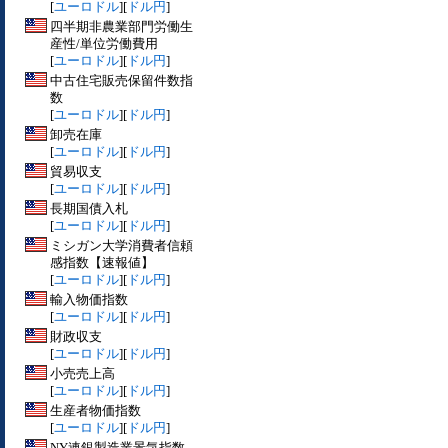
[
ユーロドル
][
ドル円
]
四半期非農業部門労働生
産性/単位労働費用
[
ユーロドル
][
ドル円
]
中古住宅販売保留件数指
数
[
ユーロドル
][
ドル円
]
卸売在庫
[
ユーロドル
][
ドル円
]
貿易収支
[
ユーロドル
][
ドル円
]
長期国債入札
[
ユーロドル
][
ドル円
]
ミシガン大学消費者信頼
感指数【速報値】
[
ユーロドル
][
ドル円
]
輸入物価指数
[
ユーロドル
][
ドル円
]
財政収支
[
ユーロドル
][
ドル円
]
小売売上高
[
ユーロドル
][
ドル円
]
生産者物価指数
[
ユーロドル
][
ドル円
]
NY連銀製造業景気指数