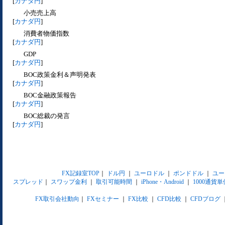
[
カナダ円
]
小売売上高
[
カナダ円
]
消費者物価指数
[
カナダ円
]
GDP
[
カナダ円
]
BOC政策金利＆声明発表
[
カナダ円
]
BOC金融政策報告
[
カナダ円
]
BOC総裁の発言
[
カナダ円
]
FX記録室TOP
｜
ドル円
｜
ユーロドル
｜
ポンドドル
｜
ユー
スプレッド
｜
スワップ金利
｜
取引可能時間
｜
iPhone・Android
｜
1000通貨単
FX取引会社動向
｜
FXセミナー
｜
FX比較
｜
CFD比較
｜
CFDブログ