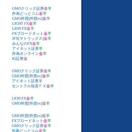
GMOクリック証券
金
羊
外為どっとコム
金
羊
GMO外貨[外貨ex]
金
羊
LIGHT FX
金
羊
LION FX
金
羊
FXブロードネット
金
羊
JFX[マトリックス]
金
羊
みんなのFX
金
羊
アイネット証券
羊
外為オンライン
金
羊
IG証券
金
GMOクリック証券
金
羊
GMO外貨[外貨ex]
金
羊
アイネット証券
羊
セントラル短資ＦＸ
金
羊
LION FX
金
羊
GMO外貨[外貨ex]
金
羊
GMO外貨[外貨ex]
金
羊
FXブロードネット
金
羊
GMOクリック証券
金
羊
外為どっとコム
金
羊