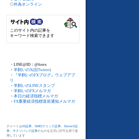
◇
外為オンライン
このサイト内の記事を
キーワード検索できます
・LINE@ID：@forex
・
羊飼いのX(旧Twitter)
・
『羊飼いのFXブログ』ウェブアプ
リ
・
羊飼いのLINEスタンプ
・
羊飼いのFXメルマガ
・
本日の経済指標メルマガ
・
FX重要経済指標直前通知メルマガ
チャートは
IG証券
、
GMOクリック証券
、
StoneX証
券
、
サクソバンク証券
のものを正式に許可を得て使
用しています