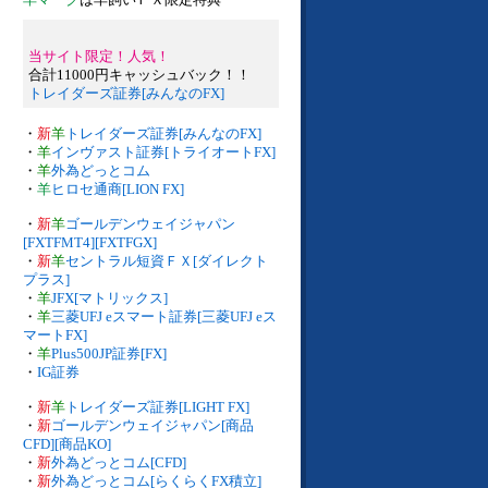
当サイト限定！人気！
合計11000円キャッシュバック！！
トレイダーズ証券[みんなのFX]
・
新
羊
トレイダーズ証券[みんなのFX]
・
羊
インヴァスト証券[トライオートFX]
・
羊
外為どっとコム
・
羊
ヒロセ通商[LION FX]
・
新
羊
ゴールデンウェイジャパン
[FXTFMT4][FXTFGX]
・
新
羊
セントラル短資ＦＸ[ダイレクト
プラス]
・
羊
JFX[マトリックス]
・
羊
三菱UFJ eスマート証券[三菱UFJ eス
マートFX]
・
羊
Plus500JP証券[FX]
・
IG証券
・
新
羊
トレイダーズ証券[LIGHT FX]
・
新
ゴールデンウェイジャパン[商品
CFD][商品KO]
・
新
外為どっとコム[CFD]
・
新
外為どっとコム[らくらくFX積立]