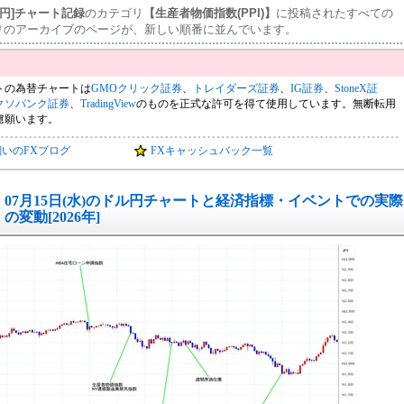
ル円]チャート記録
のカテゴリ
【生産者物価指数(PPI)】
に投稿されたすべての
リのアーカイブのページが、新しい順番に並んでいます。
トの為替チャートは
GMOクリック証券
、
トレイダーズ証券
、
IG証券
、
StoneX証
クソバンク証券
、
TradingView
のものを正式な許可を得て使用しています。無断転用
慮願います。
飼いのFXブログ
FXキャッシュバック一覧
07月15日(水)のドル円チャートと経済指標・イベントでの実際
の変動[2026年]