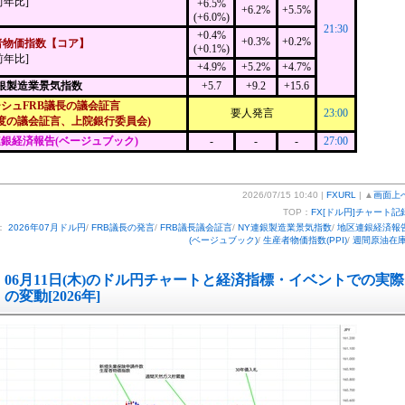
前年比]
+6.5%
+6.2%
+5.5%
(+6.0%)
21:30
+0.4%
+0.3%
+0.2%
者物価指数【コア】
(+0.1%)
前年比]
+4.9%
+5.2%
+4.7%
連銀製造業景気指数
+5.7
+9.2
+15.6
シュFRB議長の議会証言
要人発言
23:00
1度の議会証言、上院銀行委員会)
銀経済報告(ベージュブック)
-
-
-
27:00
2026/07/15 10:40 |
FXURL
| ▲
画面上
TOP：
FX[ドル円]チャート記
：
2026年07月ドル円
/
FRB議長の発言
/
FRB議長議会証言
/
NY連銀製造業景気指数
/
地区連銀経済報
(ベージュブック)
/
生産者物価指数(PPI)
/
週間原油在
06月11日(木)のドル円チャートと経済指標・イベントでの実際
の変動[2026年]