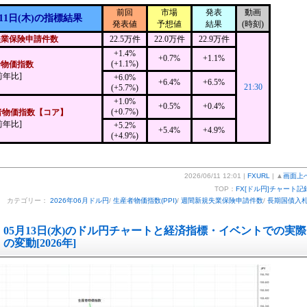
前回
市場
発表
動画
11日(木)の指標結果
発表値
予想値
結果
(時刻)
失業保険申請件数
22.5万件
22.0万件
22.9万件
+1.4%
+0.7%
+1.1%
(+1.1%)
者物価指数
前年比]
+6.0%
+6.4%
+6.5%
21:30
(+5.7%)
+1.0%
+0.5%
+0.4%
(+0.7%)
者物価指数【コア】
前年比]
+5.2%
+5.4%
+4.9%
(+4.9%)
2026/06/11 12:01 |
FXURL
| ▲
画面上
TOP：
FX[ドル円]チャート記
カテゴリー：
2026年06月ドル円
/
生産者物価指数(PPI)
/
週間新規失業保険申請件数
/
長期国債入
05月13日(水)のドル円チャートと経済指標・イベントでの実際
の変動[2026年]