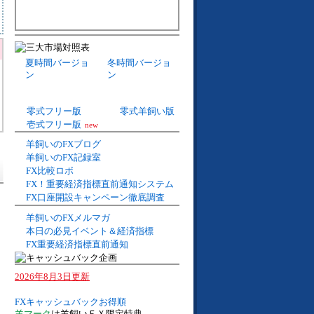
夏時間バージョ
冬時間バージョ
ン
ン
零式フリー版
零式羊飼い版
壱式フリー版
new
羊飼いのFXブログ
羊飼いのFX記録室
FX比較ロボ
FX！重要経済指標直前通知システム
FX口座開設キャンペーン徹底調査
羊飼いのFXメルマガ
本日の必見イベント＆経済指標
FX重要経済指標直前通知
2026年8月3日更新
FXキャッシュバックお得順
羊マーク
は羊飼いＦＸ限定特典