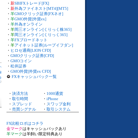
・
新
SBIFXトレード[FX]
・
新
外為ファイネスト[MT4][MT5]
・
羊
GMOクリック証券[FXネオ]
・
羊
GMO外貨[外貨ex]
・
羊
外為オンライン
・
羊
岡三オンライン[くりっく株365]
・
羊
岡三オンライン[くりっく365]
・
羊
FXブロードネット
・
羊
アイネット証券[ループイフダン]
・
ヒロセ通商[LION CFD]
・
GMOクリック証券[CFD]
・
GMOコイン
・
松井証券
へ
・
GMO外貨[外貨ex CFD]
録
FXキャッシュバック一覧
告
庫
/
・
決済方法
・
1000通貨
・
取引時間
・
iPhone
・
スプレッド
・
スワップ金利
・
売買シグナル
・
取引システム
FX比較ロボはコチラ
金マーク
はキャッシュバックあり
羊マーク
は羊飼い限定特典あり