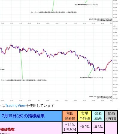
トは
TradingView
を使用しています
前回
市場
発表
動画
7月15日(水)の指標結果
発表値
予想値
結果
(時刻)
+1.1%
±0.0%
-0.3%
(+0.6%)
者物価指数