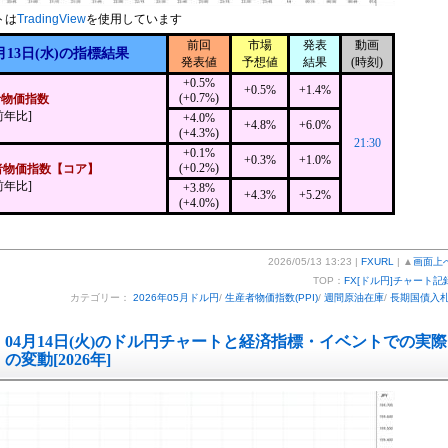
トは
TradingView
を使用しています
前回
市場
発表
動画
月13日(水)の指標結果
発表値
予想値
結果
(時刻)
+0.5%
+0.5%
+1.4%
(+0.7%)
者物価指数
前年比]
+4.0%
+4.8%
+6.0%
(+4.3%)
21:30
+0.1%
+0.3%
+1.0%
(+0.2%)
者物価指数【コア】
前年比]
+3.8%
+4.3%
+5.2%
(+4.0%)
2026/05/13 13:23 |
FXURL
| ▲
画面上
TOP：
FX[ドル円]チャート記
カテゴリー：
2026年05月ドル円
/
生産者物価指数(PPI)
/
週間原油在庫
/
長期国債入
04月14日(火)のドル円チャートと経済指標・イベントでの実際
の変動[2026年]