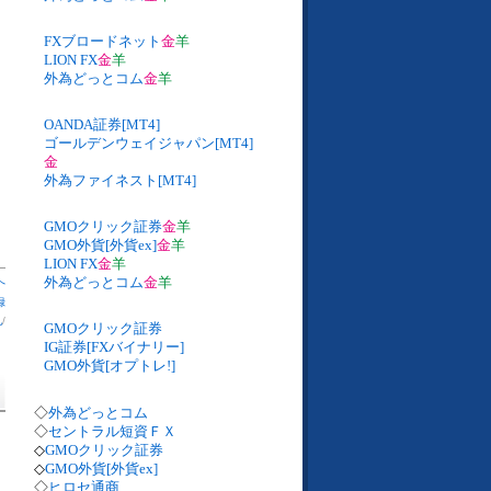
FXブロードネット
金
羊
LION FX
金
羊
外為どっとコム
金
羊
OANDA証券[MT4]
ゴールデンウェイジャパン[MT4]
金
外為ファイネスト[MT4]
GMOクリック証券
金
羊
GMO外貨[外貨ex]
金
羊
LION FX
金
羊
外為どっとコム
金
羊
へ
録
札
/
GMOクリック証券
IG証券[FXバイナリー]
GMO外貨[オプトレ!]
◇
外為どっとコム
◇
セントラル短資ＦＸ
◇
GMOクリック証券
◇
GMO外貨[外貨ex]
◇
ヒロセ通商