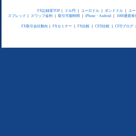
FX記録室TOP
｜
ドル円
｜
ユーロドル
｜
ポンドドル
｜
ユー
スプレッド
｜
スワップ金利
｜
取引可能時間
｜
iPhone・Android
｜
1000通貨単
FX取引会社動向
｜
FXセミナー
｜
FX比較
｜
CFD比較
｜
CFDブログ