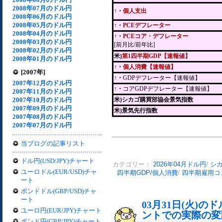
2008年07月のドル円
↑・
個人支出
2008年06月のドル円
2008年05月のドル円
↑・
PCEデフレーター
2008年04月のドル円
↑・
PCEコア・デフレーター
2008年03月のドル円
[前月比/前年比]
2008年02月のドル円
米)
第1四半期GDP【速報値】
2008年01月のドル円
↑・
個人消費【速報値】
[2007年]
↑・
GDPデフレーター【速報値】
2007年12月のドル円
↑・
コアGDPデフレーター【速報値】
2007年11月のドル円
2007年10月のドル円
米)シカゴ購買部協会景気指数
2007年09月のドル円
米)景気先行指数
2007年08月のドル円
2007年07月のドル円
当ブログの記事リスト
ドル円(USD/JPY)チャート
カテゴリー：
2026年04月ドル円
/
シ
ユーロドル(EUR/USD)チャ
四半期GDP/個人消費
/
四半期雇用コ
ート
ポンドドル(GBP/USD)チャ
ート
03月31日(火)
ユーロ円(EUR/JPY)チャート
ントでの実際の変動[
ポンド円(GBP/JPY)チャート