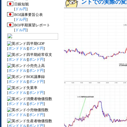
ントでの実際の変動[
日銀短観
[
ドル円
]
BOJ議事要旨公表
[
ドル円
]
BOJ半期展望レポート
[
ドル円
]
四半期GDP
[
ポンドドル
][
ポンド円
]
四半期経常収支
[
ポンドドル
][
ポンド円
]
小売売上高
[
ポンドドル
][
ポンド円
]
BOE議事録
[
ポンドドル
][
ポンド円
]
失業率
[
ポンドドル
][
ポンド円
]
消費者物価指数
[
ポンドドル
][
ポンド円
]
小売物価指数
[
ポンドドル
][
ポンド円
]
生産者物価指数
[
ポンドドル
][
ポンド円
]