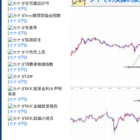
住宅建設許可
[
カナダ円
]
Ivey購買部協会指数
[
カナダ円
]
失業率
[
カナダ円
]
貿易収支
[
カナダ円
]
小売売上高
[
カナダ円
]
消費者物価指数
[
カナダ円
]
GDP
[
カナダ円
]
BOC政策金利＆声明
発表
[
カナダ円
]
BOC金融政策報告
[
カナダ円
]
BOC総裁の発言
[
カナダ円
]