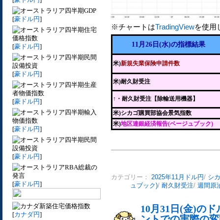
四半期GDP
[
豪ドル円
]
※チャートは
TradingView
を使用
四半期住宅
価格指数
11月26日(水)の指標結果
[
豪ドル円
]
四半期民間
米)
新規失業保険申請件数
設備投資
[
豪ドル円
]
米)耐久財受注
四半期生産
者物価指数
↑
・耐久財受注【除輸送用機器】
[
豪ドル円
]
四半期輸入
米)シカゴ購買部協会景気指数
物価指数
米)
地区連銀経済報告(ベージュブック)
[
豪ドル円
]
四半期民間
設備投資
[
豪ドル円
]
RBA総裁の
発言
カテゴリー：
2025年11月ドル円
/
シ
[
豪ドル円
]
ュブック)
/
耐久財受注
/
週間原
新築住宅価格指数
10月31日(金)
[
カナダ円
]
ントでの実際の変動[