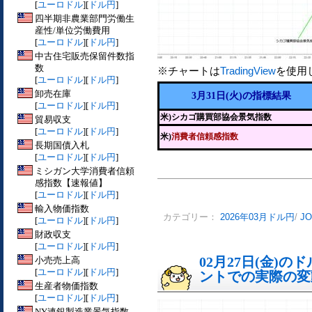
[
ユーロドル
][
ドル円
]
四半期非農業部門労働生
産性/単位労働費用
[
ユーロドル
][
ドル円
]
中古住宅販売保留件数指
数
※チャートは
TradingView
を使用
[
ユーロドル
][
ドル円
]
卸売在庫
3月31日(火)の指標結果
[
ユーロドル
][
ドル円
]
米)シカゴ購買部協会景気指数
貿易収支
[
ユーロドル
][
ドル円
]
米)
消費者信頼感指数
長期国債入札
[
ユーロドル
][
ドル円
]
ミシガン大学消費者信頼
感指数【速報値】
[
ユーロドル
][
ドル円
]
輸入物価指数
カテゴリー：
2026年03月ドル円
/
J
[
ユーロドル
][
ドル円
]
財政収支
[
ユーロドル
][
ドル円
]
02月27日(金)
小売売上高
[
ユーロドル
][
ドル円
]
ントでの実際の変動[
生産者物価指数
[
ユーロドル
][
ドル円
]
NY連銀製造業景気指数