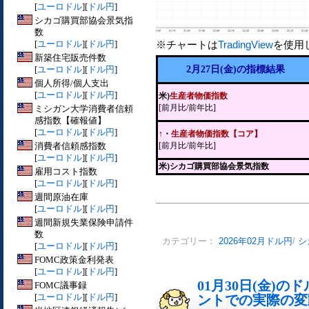
[
ユーロドル
][
ドル円
]
シカゴ購買部協会景気指
数
[
ユーロドル
][
ドル円
]
※チャートは
TradingView
を使用
新築住宅販売件数
[
ユーロドル
][
ドル円
]
2月27日(金)の指標結果
個人所得/個人支出
[
ユーロドル
][
ドル円
]
米)
生産者物価指数
[前月比/前年比]
ミシガン大学消費者信頼
感指数【確報値】
[
ユーロドル
][
ドル円
]
↑・
生産者物価指数【コア】
消費者信頼感指数
[前月比/前年比]
[
ユーロドル
][
ドル円
]
米)シカゴ購買部協会景気指数
雇用コスト指数
[
ユーロドル
][
ドル円
]
週間原油在庫
[
ユーロドル
][
ドル円
]
週間新規失業保険申請件
数
カテゴリー：
2026年02月ドル円
/
シ
[
ユーロドル
][
ドル円
]
FOMC政策金利発表
[
ユーロドル
][
ドル円
]
01月30日(金)
FOMC議事録
[
ユーロドル
][
ドル円
]
ントでの実際の変動[