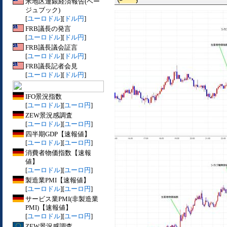
米地区連銀経済報告(ベー
ジュブック)
[
ユーロドル
][
ドル円
]
FRB議長の発言
[
ユーロドル
][
ドル円
]
FRB議長議会証言
[
ユーロドル
][
ドル円
]
FRB議長記者会見
[
ユーロドル
][
ドル円
]
IFO景況指数
[
ユーロドル
][
ユーロ円
]
ZEW景況感調査
[
ユーロドル
][
ユーロ円
]
四半期GDP【速報値】
[
ユーロドル
][
ユーロ円
]
消費者物価指数【速報
値】
[
ユーロドル
][
ユーロ円
]
製造業PMI【速報値】
[
ユーロドル
][
ユーロ円
]
サービス業PMI(非製造業
PMI)【速報値】
[
ユーロドル
][
ユーロ円
]
ZEW景況感調査