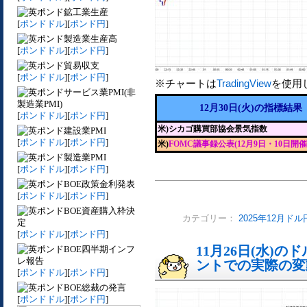
鉱工業生産
[
ポンドドル
][
ポンド円
]
製造業生産高
[
ポンドドル
][
ポンド円
]
貿易収支
[
ポンドドル
][
ポンド円
]
※チャートは
TradingView
を使用
サービス業PMI(非
製造業PMI)
12月30日(火)の指標結果
[
ポンドドル
][
ポンド円
]
米)シカゴ購買部協会景気指数
建設業PMI
[
ポンドドル
][
ポンド円
]
米)
FOMC議事録公表(12月9日・10日開催
製造業PMI
[
ポンドドル
][
ポンド円
]
BOE政策金利発表
[
ポンドドル
][
ポンド円
]
BOE資産購入枠決
カテゴリー：
2025年12月ドル
定
[
ポンドドル
][
ポンド円
]
11月26日(水)
BOE四半期インフ
レ報告
ントでの実際の変動[
[
ポンドドル
][
ポンド円
]
BOE総裁の発言
[
ポンドドル
][
ポンド円
]