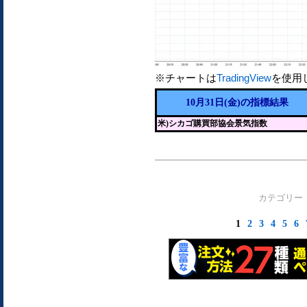
※チャートは
TradingView
を使用
10月31日(金)の指標結果
米)シカゴ購買部協会景気指数
カテゴリー
1
2
3
4
5
6