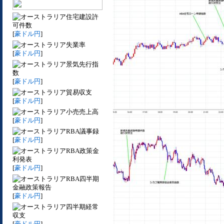
住宅建設許
可件数
[
豪ドル円
]
失業率
[
豪ドル円
]
景気先行指
数
[
豪ドル円
]
貿易収支
[
豪ドル円
]
小売売上高
[
豪ドル円
]
RBA議事録
[
豪ドル円
]
RBA政策金
利発表
[
豪ドル円
]
RBA四半期
金融政策報告
[
豪ドル円
]
四半期経常
収支
[
豪ドル円
]