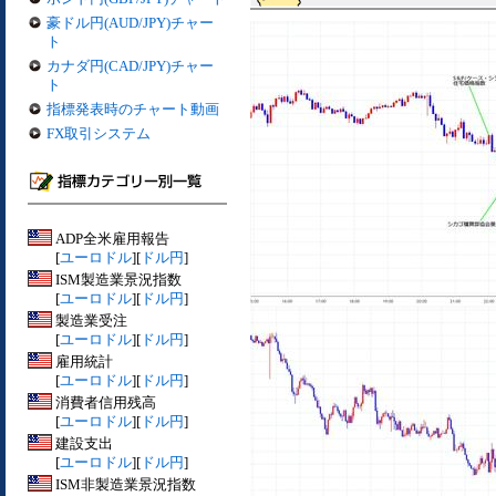
豪ドル円(AUD/JPY)チャー
ト
カナダ円(CAD/JPY)チャー
ト
指標発表時のチャート動画
FX取引システム
ADP全米雇用報告
[
ユーロドル
][
ドル円
]
ISM製造業景況指数
[
ユーロドル
][
ドル円
]
製造業受注
[
ユーロドル
][
ドル円
]
雇用統計
[
ユーロドル
][
ドル円
]
消費者信用残高
[
ユーロドル
][
ドル円
]
建設支出
[
ユーロドル
][
ドル円
]
ISM非製造業景況指数