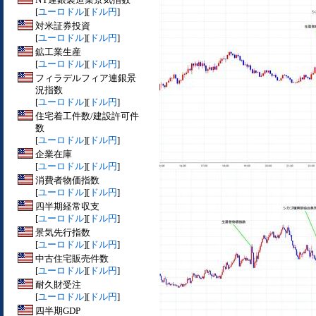
[
ユーロドル
][
ドル円
]
対米証券投資
[
ユーロドル
][
ドル円
]
鉱工業生産
[
ユーロドル
][
ドル円
]
フィラデルフィア連銀景
況指数
[
ユーロドル
][
ドル円
]
住宅着工件数/建設許可件
数
[
ユーロドル
][
ドル円
]
企業在庫
[
ユーロドル
][
ドル円
]
消費者物価指数
[
ユーロドル
][
ドル円
]
四半期経常収支
[
ユーロドル
][
ドル円
]
景気先行指数
[
ユーロドル
][
ドル円
]
中古住宅販売件数
[
ユーロドル
][
ドル円
]
耐久財受注
[
ユーロドル
][
ドル円
]
四半期GDP