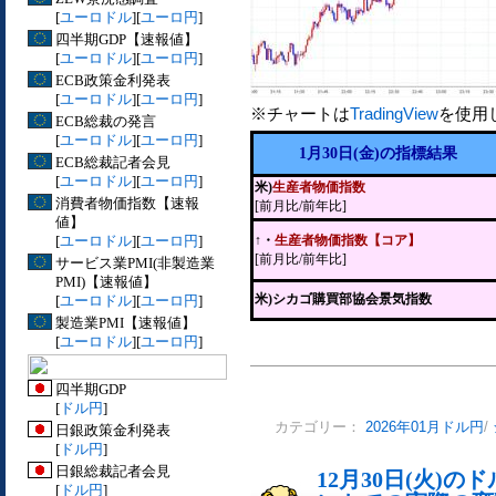
[
ユーロドル
][
ユーロ円
]
四半期GDP【速報値】
[
ユーロドル
][
ユーロ円
]
ECB政策金利発表
[
ユーロドル
][
ユーロ円
]
※チャートは
TradingView
を使用
ECB総裁の発言
[
ユーロドル
][
ユーロ円
]
1月30日(金)の指標結果
ECB総裁記者会見
[
ユーロドル
][
ユーロ円
]
米)
生産者物価指数
消費者物価指数【速報
[前月比/前年比]
値】
[
ユーロドル
][
ユーロ円
]
↑・
生産者物価指数【コア】
[前月比/前年比]
サービス業PMI(非製造業
PMI)【速報値】
米)シカゴ購買部協会景気指数
[
ユーロドル
][
ユーロ円
]
製造業PMI【速報値】
[
ユーロドル
][
ユーロ円
]
四半期GDP
[
ドル円
]
カテゴリー：
2026年01月ドル円
/
日銀政策金利発表
[
ドル円
]
日銀総裁記者会見
12月30日(火)
[
ドル円
]