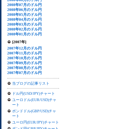
2008年07月のドル円
2008年06月のドル円
2008年05月のドル円
2008年04月のドル円
2008年03月のドル円
2008年02月のドル円
2008年01月のドル円
[2007年]
2007年12月のドル円
2007年11月のドル円
2007年10月のドル円
2007年09月のドル円
2007年08月のドル円
2007年07月のドル円
当ブログの記事リスト
ドル円(USD/JPY)チャート
ユーロドル(EUR/USD)チャ
ート
ポンドドル(GBP/USD)チャ
ート
ユーロ円(EUR/JPY)チャート
ポンド円(GBP/JPY)チャート