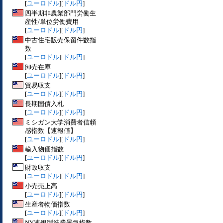
[
ユーロドル
][
ドル円
]
四半期非農業部門労働生
産性/単位労働費用
[
ユーロドル
][
ドル円
]
中古住宅販売保留件数指
数
[
ユーロドル
][
ドル円
]
卸売在庫
[
ユーロドル
][
ドル円
]
貿易収支
[
ユーロドル
][
ドル円
]
長期国債入札
[
ユーロドル
][
ドル円
]
ミシガン大学消費者信頼
感指数【速報値】
[
ユーロドル
][
ドル円
]
輸入物価指数
[
ユーロドル
][
ドル円
]
財政収支
[
ユーロドル
][
ドル円
]
小売売上高
[
ユーロドル
][
ドル円
]
生産者物価指数
[
ユーロドル
][
ドル円
]
NY連銀製造業景気指数