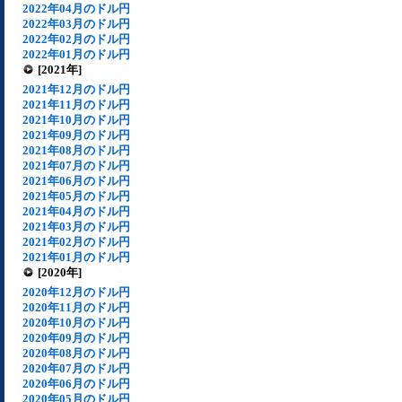
2022年04月のドル円
2022年03月のドル円
2022年02月のドル円
2022年01月のドル円
[2021年]
2021年12月のドル円
2021年11月のドル円
2021年10月のドル円
2021年09月のドル円
2021年08月のドル円
2021年07月のドル円
2021年06月のドル円
2021年05月のドル円
2021年04月のドル円
2021年03月のドル円
2021年02月のドル円
2021年01月のドル円
[2020年]
2020年12月のドル円
2020年11月のドル円
2020年10月のドル円
2020年09月のドル円
2020年08月のドル円
2020年07月のドル円
2020年06月のドル円
2020年05月のドル円