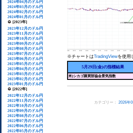
2024年04月のドル円
2024年03月のドル円
2024年02月のドル円
2024年01月のドル円
[2023年]
2023年12月のドル円
2023年11月のドル円
2023年10月のドル円
2023年09月のドル円
2023年08月のドル円
2023年07月のドル円
※チャートは
TradingView
を使用
2023年06月のドル円
2023年05月のドル円
5月29日(金)の指標結果
2023年04月のドル円
2023年03月のドル円
米)シカゴ購買部協会景気指数
2023年02月のドル円
2023年01月のドル円
[2022年]
2022年12月のドル円
2022年11月のドル円
カテゴリー：
2026年
2022年10月のドル円
2022年09月のドル円
2022年08月のドル円
2022年07月のドル円
2022年06月のドル円
2022年05月のドル円