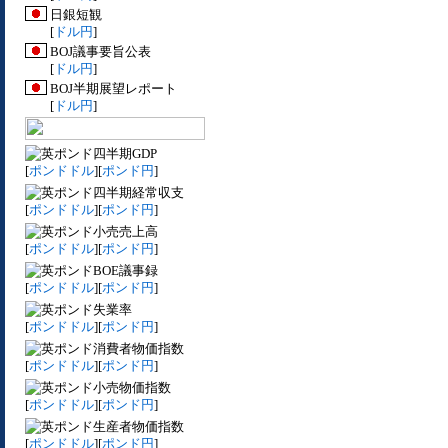
日銀短観
[
ドル円
]
BOJ議事要旨公表
[
ドル円
]
BOJ半期展望レポート
[
ドル円
]
四半期GDP
[
ポンドドル
][
ポンド円
]
四半期経常収支
[
ポンドドル
][
ポンド円
]
小売売上高
[
ポンドドル
][
ポンド円
]
BOE議事録
[
ポンドドル
][
ポンド円
]
失業率
[
ポンドドル
][
ポンド円
]
消費者物価指数
[
ポンドドル
][
ポンド円
]
小売物価指数
[
ポンドドル
][
ポンド円
]
生産者物価指数
[
ポンドドル
][
ポンド円
]