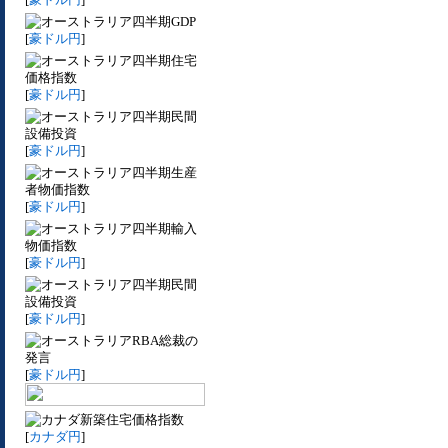
四半期GDP
[
豪ドル円
]
四半期住宅
価格指数
[
豪ドル円
]
四半期民間
設備投資
[
豪ドル円
]
四半期生産
者物価指数
[
豪ドル円
]
四半期輸入
物価指数
[
豪ドル円
]
四半期民間
設備投資
[
豪ドル円
]
RBA総裁の
発言
[
豪ドル円
]
新築住宅価格指数
[
カナダ円
]