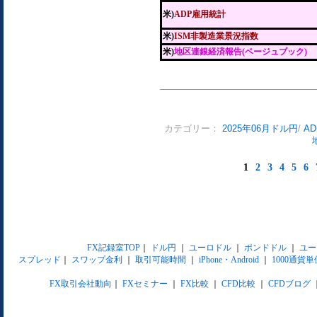
米)
ADP雇用統計
米)
ISM非製造業景況指数
米)
地区連銀経済報告(ベージュブック)
カテゴリー：
2025年06月ドル円
/
A
1
2
3
4
5
6
FX記録室TOP
｜
ドル円
｜
ユーロドル
｜
ポンドドル
｜
ユー
スプレッド
｜
スワップ金利
｜
取引可能時間
｜
iPhone・Android
｜
1000通貨単
FX取引会社動向
｜
FXセミナー
｜
FX比較
｜
CFD比較
｜
CFDブログ