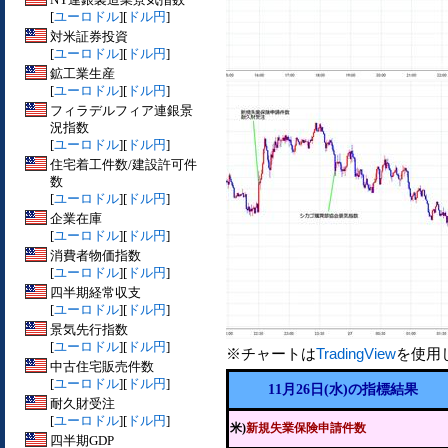
[
ユーロドル
][
ドル円
]
対米証券投資
[
ユーロドル
][
ドル円
]
鉱工業生産
[
ユーロドル
][
ドル円
]
フィラデルフィア連銀景
況指数
[
ユーロドル
][
ドル円
]
住宅着工件数/建設許可件
数
[
ユーロドル
][
ドル円
]
企業在庫
[
ユーロドル
][
ドル円
]
消費者物価指数
[
ユーロドル
][
ドル円
]
四半期経常収支
[
ユーロドル
][
ドル円
]
景気先行指数
[
ユーロドル
][
ドル円
]
※チャートは
TradingView
を使用
中古住宅販売件数
[
ユーロドル
][
ドル円
]
11月26日(水)の指標結果
耐久財受注
[
ユーロドル
][
ドル円
]
米)
新規失業保険申請件数
四半期GDP