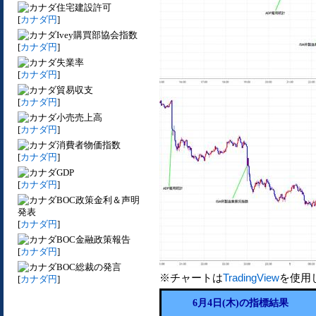
住宅建設許可
[
カナダ円
]
Ivey購買部協会指数
[
カナダ円
]
失業率
[
カナダ円
]
貿易収支
[
カナダ円
]
小売売上高
[
カナダ円
]
消費者物価指数
[
カナダ円
]
GDP
[
カナダ円
]
BOC政策金利＆声明
発表
[
カナダ円
]
BOC金融政策報告
[
カナダ円
]
BOC総裁の発言
※チャートは
TradingView
を使用
[
カナダ円
]
6月4日(木)の指標結果