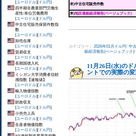
[
ユーロドル
][
ドル円
]
米)中古住宅販売件数
四半期非農業部門労働生
産性/単位労働費用
米)
地区連銀経済報告(ベージュブック)
[
ユーロドル
][
ドル円
]
中古住宅販売保留件数指
数
[
ユーロドル
][
ドル円
]
卸売在庫
[
ユーロドル
][
ドル円
]
カテゴリー：
2026年01月ドル円
/
中
銀経済報告(ベージュブック)
貿易収支
[
ユーロドル
][
ドル円
]
長期国債入札
11月26日(水)
[
ユーロドル
][
ドル円
]
ントでの実際の変動[
ミシガン大学消費者信頼
感指数【速報値】
[
ユーロドル
][
ドル円
]
輸入物価指数
[
ユーロドル
][
ドル円
]
財政収支
[
ユーロドル
][
ドル円
]
小売売上高
[
ユーロドル
][
ドル円
]
生産者物価指数
[
ユーロドル
][
ドル円
]
NY連銀製造業景気指数