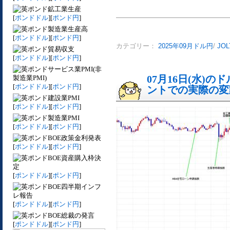
鉱工業生産
[
ポンドドル
][
ポンド円
]
製造業生産高
[
ポンドドル
][
ポンド円
]
カテゴリー：
2025年09月ドル円
/
JO
貿易収支
[
ポンドドル
][
ポンド円
]
サービス業PMI(非
07月16日(水)
製造業PMI)
[
ポンドドル
][
ポンド円
]
ントでの実際の変動[
建設業PMI
[
ポンドドル
][
ポンド円
]
製造業PMI
[
ポンドドル
][
ポンド円
]
BOE政策金利発表
[
ポンドドル
][
ポンド円
]
BOE資産購入枠決
定
[
ポンドドル
][
ポンド円
]
BOE四半期インフ
レ報告
[
ポンドドル
][
ポンド円
]
BOE総裁の発言
[
ポンドドル
][
ポンド円
]