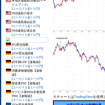
米地区連銀経済報告(ベー
ジュブック)
[
ユーロドル
][
ドル円
]
FRB議長の発言
[
ユーロドル
][
ドル円
]
FRB議長議会証言
[
ユーロドル
][
ドル円
]
FRB議長記者会見
[
ユーロドル
][
ドル円
]
IFO景況指数
[
ユーロドル
][
ユーロ円
]
ZEW景況感調査
[
ユーロドル
][
ユーロ円
]
四半期GDP【速報値】
[
ユーロドル
][
ユーロ円
]
消費者物価指数【速報
値】
[
ユーロドル
][
ユーロ円
]
製造業PMI【速報値】
[
ユーロドル
][
ユーロ円
]
サービス業PMI(非製造業
PMI)【速報値】
※チャートは
TradingView
を使用
[
ユーロドル
][
ユーロ円
]
ZEW景況感調査