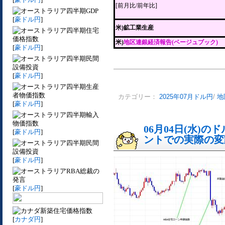
[前月比/前年比]
四半期GDP
[
豪ドル円
]
米)鉱工業生産
四半期住宅
価格指数
米)
地区連銀経済報告(ベージュブック)
[
豪ドル円
]
四半期民間
設備投資
[
豪ドル円
]
四半期生産
者物価指数
カテゴリー：
2025年07月ドル円
/
地
[
豪ドル円
]
四半期輸入
物価指数
06月04日(水)
[
豪ドル円
]
ントでの実際の変動[
四半期民間
設備投資
[
豪ドル円
]
RBA総裁の
発言
[
豪ドル円
]
新築住宅価格指数
[
カナダ円
]