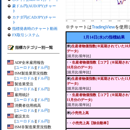
豪ドル円(AUD/JPY)チャー
ト
カナダ円(CAD/JPY)チャー
ト
※チャートは
TradingView
を使用
指標発表時のチャート動画
FX取引システム
1月14日(水)の指標結果
米)
生産者物価指数(※延期されていた10
データ)
[前月比/前年比]
ADP全米雇用報告
↑・
生産者物価指数【コア】(※延期され
[
ユーロドル
][
ドル円
]
10月分のデータ)
[前月比/前年比]
ISM製造業景況指数
[
ユーロドル
][
ドル円
]
米)
生産者物価指数(※延期されていた11
データ)
製造業受注
[前月比/前年比]
[
ユーロドル
][
ドル円
]
雇用統計
↑・
生産者物価指数【コア】(※延期され
[
ユーロドル
][
ドル円
]
11月分のデータ)
[前月比/前年比]
消費者信用残高
[
ユーロドル
][
ドル円
]
米)
小売売上高
建設支出
[
ユーロドル
][
ドル円
]
↑・
小売売上高【除自動車】
ISM非製造業景況指数