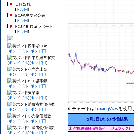
日銀短観
[
ドル円
]
BOJ議事要旨公表
[
ドル円
]
BOJ半期展望レポート
[
ドル円
]
四半期GDP
[
ポンドドル
][
ポンド円
]
四半期経常収支
[
ポンドドル
][
ポンド円
]
小売売上高
[
ポンドドル
][
ポンド円
]
BOE議事録
[
ポンドドル
][
ポンド円
]
失業率
[
ポンドドル
][
ポンド円
]
消費者物価指数
※チャートは
TradingView
を使用
[
ポンドドル
][
ポンド円
]
小売物価指数
9月3日(水)の指標結果
[
ポンドドル
][
ポンド円
]
生産者物価指数
米)
地区連銀経済報告(ベージュブック)
[
ポンドドル
][
ポンド円
]