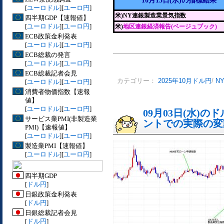
10月15日(水)の指標結果
[
ユーロドル
][
ユーロ円
]
米)NY連銀製造業景気指数
四半期GDP【速報値】
[
ユーロドル
][
ユーロ円
]
米)
地区連銀経済報告(ベージュブック)
ECB政策金利発表
[
ユーロドル
][
ユーロ円
]
ECB総裁の発言
[
ユーロドル
][
ユーロ円
]
ECB総裁記者会見
カテゴリー：
2025年10月ドル円
/
N
[
ユーロドル
][
ユーロ円
]
消費者物価指数【速報
値】
[
ユーロドル
][
ユーロ円
]
09月03日(水)
サービス業PMI(非製造業
ントでの実際の変動[
PMI)【速報値】
[
ユーロドル
][
ユーロ円
]
製造業PMI【速報値】
[
ユーロドル
][
ユーロ円
]
四半期GDP
[
ドル円
]
日銀政策金利発表
[
ドル円
]
日銀総裁記者会見
[
ドル円
]