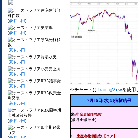
住宅建設許
可件数
[
豪ドル円
]
失業率
[
豪ドル円
]
景気先行指
数
[
豪ドル円
]
貿易収支
[
豪ドル円
]
小売売上高
[
豪ドル円
]
RBA議事録
[
豪ドル円
]
※チャートは
TradingView
を使用
RBA政策金
利発表
7月16日(水)の指標結果
[
豪ドル円
]
RBA四半期
米)
生産者物価指数
金融政策報告
[前月比/前年比]
[
豪ドル円
]
四半期経常
収支
↑・
生産者物価指数【コア】
[
豪ドル円
]