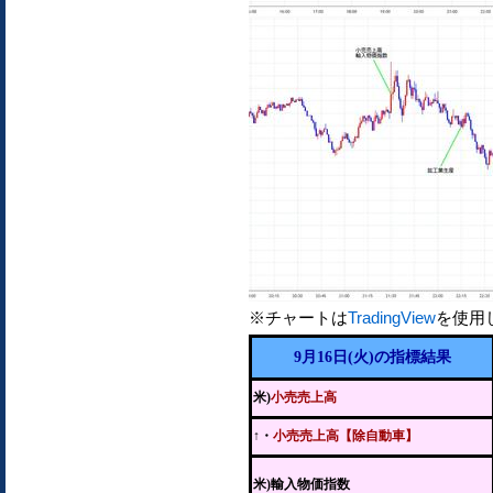
※チャートは
TradingView
を使用
9月16日(火)の指標結果
米)
小売売上高
↑・
小売売上高【除自動車】
米)輸入物価指数