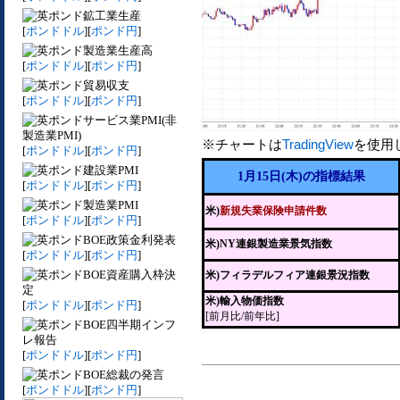
鉱工業生産
[
ポンドドル
][
ポンド円
]
製造業生産高
[
ポンドドル
][
ポンド円
]
貿易収支
[
ポンドドル
][
ポンド円
]
サービス業PMI(非
製造業PMI)
※チャートは
TradingView
を使用
[
ポンドドル
][
ポンド円
]
建設業PMI
1月15日(木)の指標結果
[
ポンドドル
][
ポンド円
]
製造業PMI
米)
新規失業保険申請件数
[
ポンドドル
][
ポンド円
]
BOE政策金利発表
米)NY連銀製造業景気指数
[
ポンドドル
][
ポンド円
]
BOE資産購入枠決
米)フィラデルフィア連銀景況指数
定
米)輸入物価指数
[
ポンドドル
][
ポンド円
]
[前月比/前年比]
BOE四半期インフ
レ報告
[
ポンドドル
][
ポンド円
]
BOE総裁の発言
[
ポンドドル
][
ポンド円
]