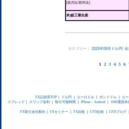
[前月比/前年比]
米)鉱工業生産
カテゴリー：
2025年09月ドル円
/
企
1
2
3
4
5
6
FX記録室TOP
｜
ドル円
｜
ユーロドル
｜
ポンドドル
｜
ユー
スプレッド
｜
スワップ金利
｜
取引可能時間
｜
iPhone・Android
｜
1000通貨単
FX取引会社動向
｜
FXセミナー
｜
FX比較
｜
CFD比較
｜
CFDブログ