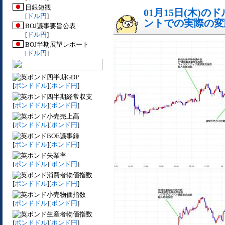
日銀短観
01月15日(木)
[
ドル円
]
ントでの実際の変動[
BOJ議事要旨公表
[
ドル円
]
BOJ半期展望レポート
[
ドル円
]
四半期GDP
[
ポンドドル
][
ポンド円
]
四半期経常収支
[
ポンドドル
][
ポンド円
]
小売売上高
[
ポンドドル
][
ポンド円
]
BOE議事録
[
ポンドドル
][
ポンド円
]
失業率
[
ポンドドル
][
ポンド円
]
消費者物価指数
[
ポンドドル
][
ポンド円
]
小売物価指数
[
ポンドドル
][
ポンド円
]
生産者物価指数
[
ポンドドル
][
ポンド円
]