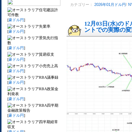
カテゴリー：
2026年01月ドル円
/
N
住宅建設許
可件数
[
豪ドル円
]
12月03日(水)
失業率
ントでの実際の変動[
[
豪ドル円
]
景気先行指
数
[
豪ドル円
]
貿易収支
[
豪ドル円
]
小売売上高
[
豪ドル円
]
RBA議事録
[
豪ドル円
]
RBA政策金
利発表
[
豪ドル円
]
RBA四半期
金融政策報告
[
豪ドル円
]
四半期経常
収支
[
豪ドル円
]