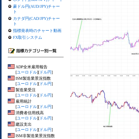
豪ドル円(AUD/JPY)チャー
ト
カナダ円(CAD/JPY)チャー
ト
指標発表時のチャート動画
FX取引システム
ADP全米雇用報告
[
ユーロドル
][
ドル円
]
ISM製造業景況指数
[
ユーロドル
][
ドル円
]
製造業受注
[
ユーロドル
][
ドル円
]
雇用統計
[
ユーロドル
][
ドル円
]
消費者信用残高
[
ユーロドル
][
ドル円
]
建設支出
[
ユーロドル
][
ドル円
]
ISM非製造業景況指数