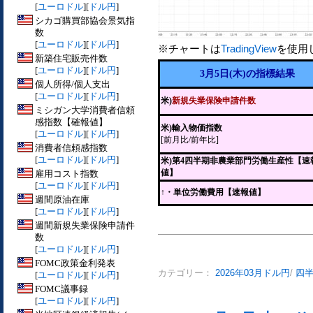
[
ユーロドル
][
ドル円
]
シカゴ購買部協会景気指
数
[
ユーロドル
][
ドル円
]
※チャートは
TradingView
を使用
新築住宅販売件数
[
ユーロドル
][
ドル円
]
3月5日(木)の指標結果
個人所得/個人支出
[
ユーロドル
][
ドル円
]
米)
新規失業保険申請件数
ミシガン大学消費者信頼
感指数【確報値】
米)輸入物価指数
[
ユーロドル
][
ドル円
]
[前月比/前年比]
消費者信頼感指数
[
ユーロドル
][
ドル円
]
米)第4四半期非農業部門労働生産性【速
値】
雇用コスト指数
[
ユーロドル
][
ドル円
]
↑・単位労働費用【速報値】
週間原油在庫
[
ユーロドル
][
ドル円
]
週間新規失業保険申請件
数
[
ユーロドル
][
ドル円
]
FOMC政策金利発表
カテゴリー：
2026年03月ドル円
/
四
[
ユーロドル
][
ドル円
]
FOMC議事録
[
ユーロドル
][
ドル円
]