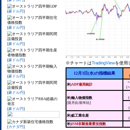
四半期GDP
[
豪ドル円
]
四半期住宅
価格指数
[
豪ドル円
]
四半期民間
設備投資
[
豪ドル円
]
四半期生産
者物価指数
[
豪ドル円
]
※チャートは
TradingView
を使用
四半期輸入
物価指数
12月3日(水)の指標結果
[
豪ドル円
]
+
四半期民間
米)
ADP雇用統計
(+
設備投資
[
豪ドル円
]
(
米)輸入物価指数
RBA総裁の
[前月比/前年比]
発言
[
豪ドル円
]
米)鉱工業生産
新築住宅価格指数
米)
ISM非製造業景況指数
[
カナダ円
]