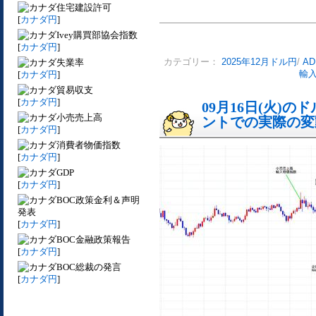
住宅建設許可
[
カナダ円
]
Ivey購買部協会指数
[
カナダ円
]
失業率
カテゴリー：
2025年12月ドル円
/
A
[
カナダ円
]
輸
貿易収支
[
カナダ円
]
09月16日(火)
小売売上高
ントでの実際の変動[
[
カナダ円
]
消費者物価指数
[
カナダ円
]
GDP
[
カナダ円
]
BOC政策金利＆声明
発表
[
カナダ円
]
BOC金融政策報告
[
カナダ円
]
BOC総裁の発言
[
カナダ円
]