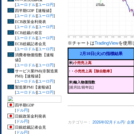
[
ユーロドル
][
ユーロ円
]
四半期GDP【速報値】
[
ユーロドル
][
ユーロ円
]
ECB政策金利発表
[
ユーロドル
][
ユーロ円
]
ECB総裁の発言
[
ユーロドル
][
ユーロ円
]
※チャートは
TradingView
を使用
ECB総裁記者会見
[
ユーロドル
][
ユーロ円
]
2月10日(火)の指標結果
消費者物価指数【速報
値】
米)
小売売上高
[
ユーロドル
][
ユーロ円
]
サービス業PMI(非製造業
↑・
小売売上高【除自動車】
PMI)【速報値】
[
ユーロドル
][
ユーロ円
]
米)輸入物価指数
製造業PMI【速報値】
[前月比/前年比]
[
ユーロドル
][
ユーロ円
]
四半期GDP
[
ドル円
]
日銀政策金利発表
[
ドル円
]
カテゴリー：
2026年02月ドル円
/
企
日銀総裁記者会見
[
ドル円
]