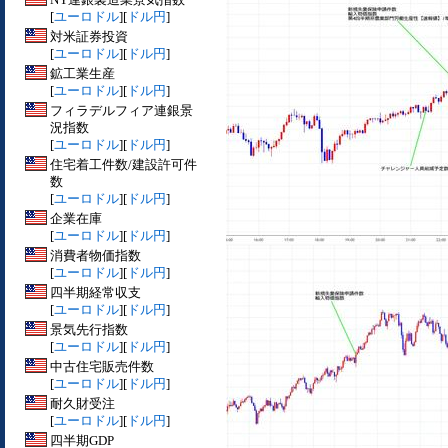
[
ユーロドル
][
ドル円
]
対米証券投資
[
ユーロドル
][
ドル円
]
鉱工業生産
[
ユーロドル
][
ドル円
]
フィラデルフィア連銀景
況指数
[
ユーロドル
][
ドル円
]
住宅着工件数/建設許可件
数
[
ユーロドル
][
ドル円
]
企業在庫
[
ユーロドル
][
ドル円
]
消費者物価指数
[
ユーロドル
][
ドル円
]
四半期経常収支
[
ユーロドル
][
ドル円
]
景気先行指数
[
ユーロドル
][
ドル円
]
中古住宅販売件数
[
ユーロドル
][
ドル円
]
耐久財受注
[
ユーロドル
][
ドル円
]
四半期GDP