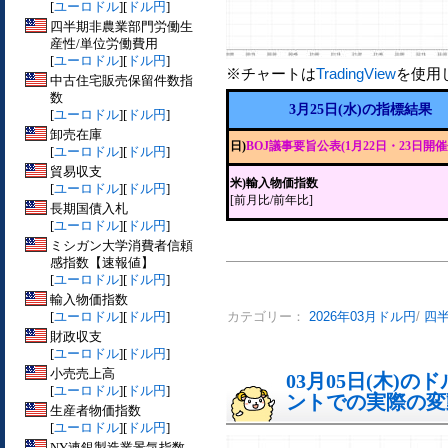
[
ユーロドル
][
ドル円
]
四半期非農業部門労働生
産性/単位労働費用
[
ユーロドル
][
ドル円
]
※チャートは
TradingView
を使用
中古住宅販売保留件数指
数
3月25日(水)の指標結果
[
ユーロドル
][
ドル円
]
卸売在庫
日)
BOJ議事要旨公表(1月22日・23日開催
[
ユーロドル
][
ドル円
]
貿易収支
米)輸入物価指数
[
ユーロドル
][
ドル円
]
[前月比/前年比]
長期国債入札
[
ユーロドル
][
ドル円
]
ミシガン大学消費者信頼
感指数【速報値】
[
ユーロドル
][
ドル円
]
輸入物価指数
[
ユーロドル
][
ドル円
]
カテゴリー：
2026年03月ドル円
/
四
財政収支
[
ユーロドル
][
ドル円
]
小売売上高
03月05日(木)
[
ユーロドル
][
ドル円
]
ントでの実際の変動[
生産者物価指数
[
ユーロドル
][
ドル円
]
NY連銀製造業景気指数