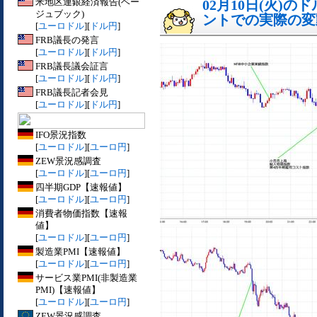
米地区連銀経済報告(ベー
02月10日(火)
ジュブック)
ントでの実際の変動[
[
ユーロドル
][
ドル円
]
FRB議長の発言
[
ユーロドル
][
ドル円
]
FRB議長議会証言
[
ユーロドル
][
ドル円
]
FRB議長記者会見
[
ユーロドル
][
ドル円
]
IFO景況指数
[
ユーロドル
][
ユーロ円
]
ZEW景況感調査
[
ユーロドル
][
ユーロ円
]
四半期GDP【速報値】
[
ユーロドル
][
ユーロ円
]
消費者物価指数【速報
値】
[
ユーロドル
][
ユーロ円
]
製造業PMI【速報値】
[
ユーロドル
][
ユーロ円
]
サービス業PMI(非製造業
PMI)【速報値】
[
ユーロドル
][
ユーロ円
]
ZEW景況感調査