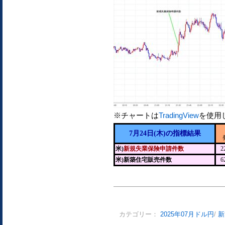
※チャートは
TradingView
を使用
7月24日(木)の指標結果
米)
新規失業保険申請件数
2
米)新築住宅販売件数
6
カテゴリー：
2025年07月ドル円
/
新