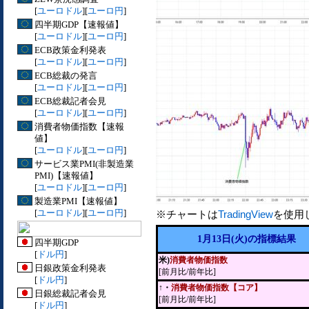
[
ユーロドル
][
ユーロ円
]
四半期GDP【速報値】
[
ユーロドル
][
ユーロ円
]
ECB政策金利発表
[
ユーロドル
][
ユーロ円
]
ECB総裁の発言
[
ユーロドル
][
ユーロ円
]
ECB総裁記者会見
[
ユーロドル
][
ユーロ円
]
消費者物価指数【速報
値】
[
ユーロドル
][
ユーロ円
]
サービス業PMI(非製造業
PMI)【速報値】
[
ユーロドル
][
ユーロ円
]
製造業PMI【速報値】
[
ユーロドル
][
ユーロ円
]
※チャートは
TradingView
を使用
1月13日(火)の指標結果
四半期GDP
[
ドル円
]
米)
消費者物価指数
日銀政策金利発表
[前月比/前年比]
[
ドル円
]
↑・
消費者物価指数【コア】
日銀総裁記者会見
[前月比/前年比]
[
ドル円
]