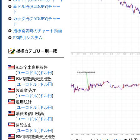
豪ドル円(AUD/JPY)チャー
ト
カナダ円(CAD/JPY)チャー
ト
指標発表時のチャート動画
FX取引システム
ADP全米雇用報告
[
ユーロドル
][
ドル円
]
ISM製造業景況指数
[
ユーロドル
][
ドル円
]
製造業受注
[
ユーロドル
][
ドル円
]
雇用統計
[
ユーロドル
][
ドル円
]
消費者信用残高
[
ユーロドル
][
ドル円
]
建設支出
[
ユーロドル
][
ドル円
]
ISM非製造業景況指数