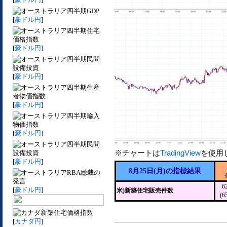
四半期GDP
[
豪ドル円
]
四半期住宅
価格指数
[
豪ドル円
]
四半期民間
設備投資
[
豪ドル円
]
四半期生産
者物価指数
[
豪ドル円
]
四半期輸入
物価指数
[
豪ドル円
]
四半期民間
※チャートは
TradingView
を使用
設備投資
[
豪ドル円
]
8月25日(月)の指標結果
RBA総裁の
発言
6
[
豪ドル円
]
米)新築住宅販売件数
(6
新築住宅価格指数
[
カナダ円
]