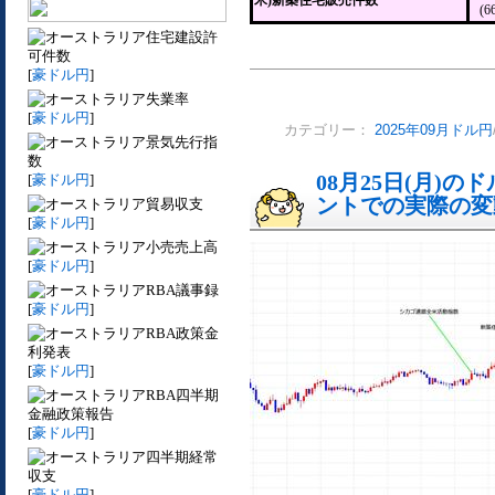
米)新築住宅販売件数
(6
住宅建設許
可件数
[
豪ドル円
]
失業率
[
豪ドル円
]
カテゴリー：
2025年09月ドル円
景気先行指
数
08月25日(月)
[
豪ドル円
]
ントでの実際の変動[
貿易収支
[
豪ドル円
]
小売売上高
[
豪ドル円
]
RBA議事録
[
豪ドル円
]
RBA政策金
利発表
[
豪ドル円
]
RBA四半期
金融政策報告
[
豪ドル円
]
四半期経常
収支
[
豪ドル円
]