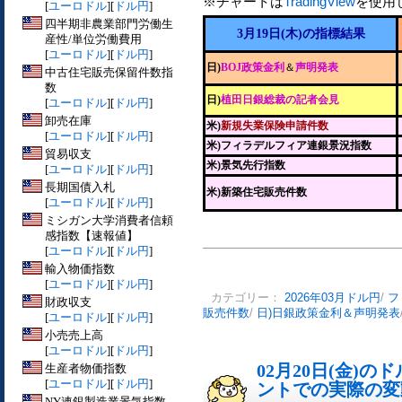
※チャートは
TradingView
を使用
[
ユーロドル
][
ドル円
]
四半期非農業部門労働生
3月19日(木)の指標結果
産性/単位労働費用
[
ユーロドル
][
ドル円
]
日)
BOJ政策金利
＆
声明発表
中古住宅販売保留件数指
数
日)
植田日銀総裁の記者会見
[
ユーロドル
][
ドル円
]
卸売在庫
米)
新規失業保険申請件数
[
ユーロドル
][
ドル円
]
米)フィラデルフィア連銀景況指数
貿易収支
米)景気先行指数
[
ユーロドル
][
ドル円
]
長期国債入札
米)新築住宅販売件数
[
ユーロドル
][
ドル円
]
ミシガン大学消費者信頼
感指数【速報値】
[
ユーロドル
][
ドル円
]
輸入物価指数
[
ユーロドル
][
ドル円
]
カテゴリー：
2026年03月ドル円
/
フ
財政収支
販売件数
/
日)日銀政策金利＆声明発表
[
ユーロドル
][
ドル円
]
小売売上高
[
ユーロドル
][
ドル円
]
02月20日(金)
生産者物価指数
[
ユーロドル
][
ドル円
]
ントでの実際の変動[
NY連銀製造業景気指数