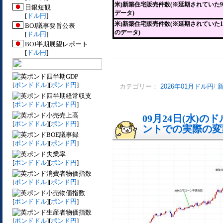
米)新築住宅販売件数(※延期されていた
日銀短観
データ)
[
ドル円
]
米)新築住宅販売件数(※延期されていた1
BOJ議事要旨公表
のデータ)
[
ドル円
]
BOJ半期展望レポート
[
ドル円
]
四半期GDP
[
ポンドドル
][
ポンド円
]
カテゴリー：
2026年01月ドル円
/
四半期経常収支
[
ポンドドル
][
ポンド円
]
小売売上高
09月24日(水)
[
ポンドドル
][
ポンド円
]
ントでの実際の変動[
BOE議事録
[
ポンドドル
][
ポンド円
]
失業率
[
ポンドドル
][
ポンド円
]
消費者物価指数
[
ポンドドル
][
ポンド円
]
小売物価指数
[
ポンドドル
][
ポンド円
]
生産者物価指数
[
ポンドドル
][
ポンド円
]