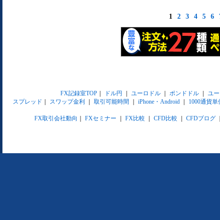
1
2
3
4
5
6
FX記録室TOP
｜
ドル円
｜
ユーロドル
｜
ポンドドル
｜
ユー
スプレッド
｜
スワップ金利
｜
取引可能時間
｜
iPhone・Android
｜
1000通貨単
FX取引会社動向
｜
FXセミナー
｜
FX比較
｜
CFD比較
｜
CFDブログ