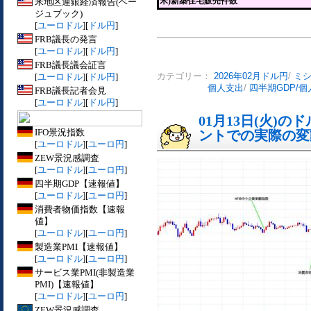
米)新築住宅販売件数
米地区連銀経済報告(ベー
ジュブック)
[
ユーロドル
][
ドル円
]
FRB議長の発言
[
ユーロドル
][
ドル円
]
FRB議長議会証言
[
ユーロドル
][
ドル円
]
カテゴリー：
2026年02月ドル円
/
ミ
個人支出
/
四半期GDP/
FRB議長記者会見
[
ユーロドル
][
ドル円
]
01月13日(火)
IFO景況指数
ントでの実際の変動[
[
ユーロドル
][
ユーロ円
]
ZEW景況感調査
[
ユーロドル
][
ユーロ円
]
四半期GDP【速報値】
[
ユーロドル
][
ユーロ円
]
消費者物価指数【速報
値】
[
ユーロドル
][
ユーロ円
]
製造業PMI【速報値】
[
ユーロドル
][
ユーロ円
]
サービス業PMI(非製造業
PMI)【速報値】
[
ユーロドル
][
ユーロ円
]
ZEW景況感調査