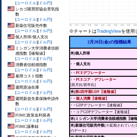
[
ユーロドル
][
ドル円
]
シカゴ購買部協会景気指
数
[
ユーロドル
][
ドル円
]
新築住宅販売件数
[
ユーロドル
][
ドル円
]
※チャートは
TradingView
を使用
個人所得/個人支出
[
ユーロドル
][
ドル円
]
2月20日(金)の指標結果
ミシガン大学消費者信頼
感指数【確報値】
米)個人所得
[
ユーロドル
][
ドル円
]
↑・個人支出
消費者信頼感指数
[
ユーロドル
][
ドル円
]
↑・
PCEデフレーター
雇用コスト指数
↑・
PCEコア・デフレーター
[
ユーロドル
][
ドル円
]
[前月比/前年比]
週間原油在庫
米)
第4四半期GDP【速報値】
[
ユーロドル
][
ドル円
]
週間新規失業保険申請件
↑・
個人消費【速報値】
数
↑・
GDPデフレーター【速報値】
[
ユーロドル
][
ドル円
]
↑・
コアGDPデフレーター【速報値】
FOMC政策金利発表
米)ミシガン大学消費者信頼感指数【確
[
ユーロドル
][
ドル円
]
米)新築住宅販売件数
(※延期されていた1
FOMC議事録
のデータ)
[
ユーロドル
][
ドル円
]