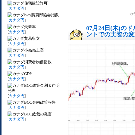
住宅建設許可
[
カナダ円
]
カ
Ivey購買部協会指数
[
カナダ円
]
失業率
07月24日(木)
[
カナダ円
]
ントでの実際の変動[
貿易収支
[
カナダ円
]
小売売上高
[
カナダ円
]
消費者物価指数
[
カナダ円
]
GDP
[
カナダ円
]
BOC政策金利＆声明
発表
[
カナダ円
]
BOC金融政策報告
[
カナダ円
]
BOC総裁の発言
[
カナダ円
]