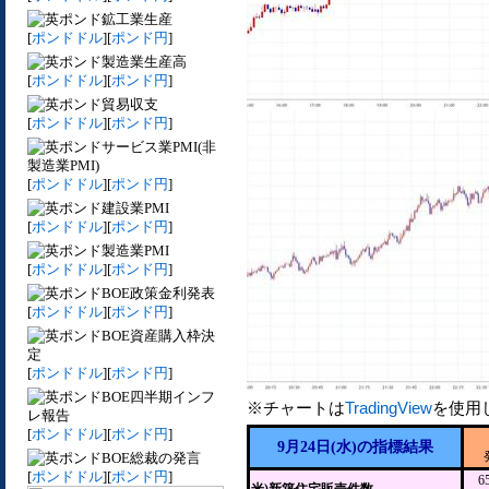
鉱工業生産
[
ポンドドル
][
ポンド円
]
製造業生産高
[
ポンドドル
][
ポンド円
]
貿易収支
[
ポンドドル
][
ポンド円
]
サービス業PMI(非
製造業PMI)
[
ポンドドル
][
ポンド円
]
建設業PMI
[
ポンドドル
][
ポンド円
]
製造業PMI
[
ポンドドル
][
ポンド円
]
BOE政策金利発表
[
ポンドドル
][
ポンド円
]
BOE資産購入枠決
定
[
ポンドドル
][
ポンド円
]
BOE四半期インフ
※チャートは
TradingView
を使用
レ報告
[
ポンドドル
][
ポンド円
]
9月24日(水)の指標結果
BOE総裁の発言
[
ポンドドル
][
ポンド円
]
6