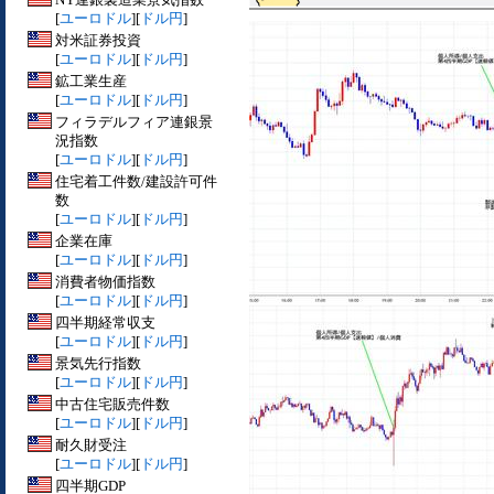
[
ユーロドル
][
ドル円
]
対米証券投資
[
ユーロドル
][
ドル円
]
鉱工業生産
[
ユーロドル
][
ドル円
]
フィラデルフィア連銀景
況指数
[
ユーロドル
][
ドル円
]
住宅着工件数/建設許可件
数
[
ユーロドル
][
ドル円
]
企業在庫
[
ユーロドル
][
ドル円
]
消費者物価指数
[
ユーロドル
][
ドル円
]
四半期経常収支
[
ユーロドル
][
ドル円
]
景気先行指数
[
ユーロドル
][
ドル円
]
中古住宅販売件数
[
ユーロドル
][
ドル円
]
耐久財受注
[
ユーロドル
][
ドル円
]
四半期GDP