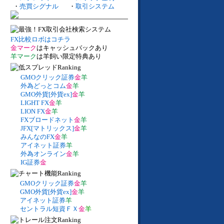
・
売買シグナル
・
取引システム
FX比較ロボはコチラ
金マーク
はキャッシュバックあり
羊マーク
は羊飼い限定特典あり
GMOクリック証券
金
羊
外為どっとコム
金
羊
GMO外貨[外貨ex]
金
羊
LIGHT FX
金
羊
LION FX
金
羊
FXブロードネット
金
羊
JFX[マトリックス]
金
羊
みんなのFX
金
羊
アイネット証券
羊
外為オンライン
金
羊
IG証券
金
GMOクリック証券
金
羊
GMO外貨[外貨ex]
金
羊
アイネット証券
羊
セントラル短資ＦＸ
金
羊