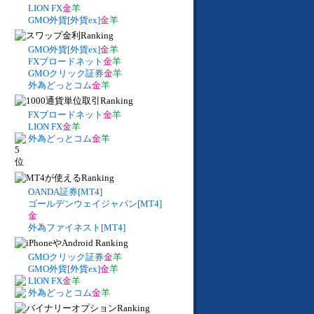
LION FX
金
羊
GMO外貨[外貨ex]
金
羊
GMO外貨[外貨ex]
金
羊
FXブロードネット
金
羊
GMOクリック証券
金
羊
外為どっとコム
金
羊
FXブロードネット
金
羊
LION FX
金
羊
外為どっとコム
金
羊
OANDA証券[MT4]
ゴールデンウェイジャパン[MT4]
金
外為ファイネスト[MT4]
GMOクリック証券
金
羊
GMO外貨[外貨ex]
金
羊
LION FX
金
羊
外為どっとコム
金
羊