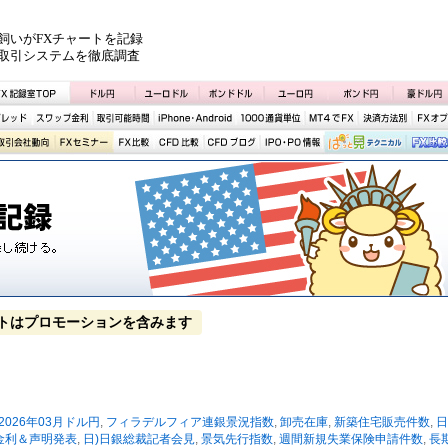
飼いがFXチャートを記録
取引システムを徹底調査
トはプロモーションを含みます
2026年03月ドル円
,
フィラデルフィア連銀景況指数
,
卸売在庫
,
新築住宅販売件数
,
日
金利＆声明発表
,
日)日銀総裁記者会見
,
景気先行指数
,
週間新規失業保険申請件数
,
長