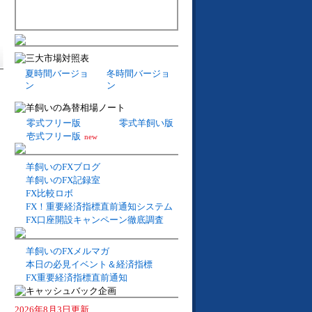
夏時間バージョ
冬時間バージョ
ン
ン
零式フリー版
零式羊飼い版
壱式フリー版
new
羊飼いのFXブログ
羊飼いのFX記録室
FX比較ロボ
FX！重要経済指標直前通知システム
FX口座開設キャンペーン徹底調査
羊飼いのFXメルマガ
本日の必見イベント＆経済指標
FX重要経済指標直前通知
2026年8月3日更新