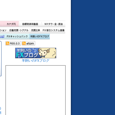
羊飼いのFXブログ
)
期