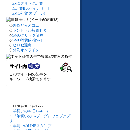
GMOクリック証券
IG証券[FXバイナリー]
GMO外貨[オプトレ!]
◇
外為どっとコム
◇
セントラル短資ＦＸ
◇
GMOクリック証券
◇
GMO外貨[外貨ex]
◇
ヒロセ通商
◇
外為オンライン
このサイト内の記事を
キーワード検索できます
・LINE@ID：@forex
・
羊飼いのX(旧Twitter)
・
『羊飼いのFXブログ』ウェブアプ
リ
・
羊飼いのLINEスタンプ