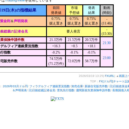
トは
TradingView
を使用しています
前回
市場
発表
動画
月19日(木)の指標結果
発表値
予想値
結果
(時刻)
0.75%
0.75%
0.75%
-
政策金利
＆
声明発表
据え置き
据え置き
据え置き
(11:46)
-
日銀総裁の記者会見
要人発言
(15:30)
失業保険申請件数
21.3万件
21.5万件
20.5万件
21:30
ラデルフィア連銀景況指数
+16.3
+8.5
+18.1
先行指数
-0.2%
-0.1%
-0.1%
23:00
74.5万件
住宅販売件数
72.0万件
58.7万件
(71.2万件)
2026/03/19 13:25|
FXURL
| ▲
画面上
TOP：
FX[ドル円]チャート記
：
2026年03月ドル円
/
フィラデルフィア連銀景況指数
/
卸売在庫
/
新築住宅販売件数
/
日)日銀政策金
＆声明発表
/
日)日銀総裁記者会見
/
景気先行指数
/
週間新規失業保険申請件数
/
長期国債入