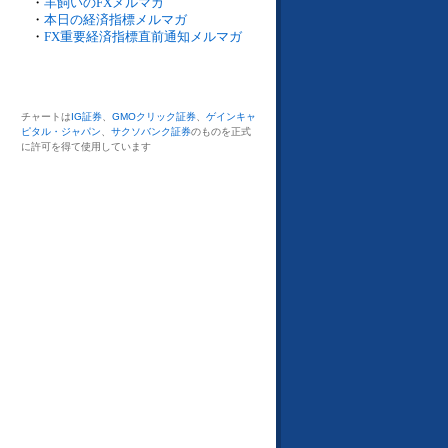
・
羊飼いのFXメルマガ
・
本日の経済指標メルマガ
・
FX重要経済指標直前通知メルマガ
チャートは
IG証券
、
GMOクリック証券
、
ゲインキャ
ピタル・ジャパン
、
サクソバンク証券
のものを正式
に許可を得て使用しています