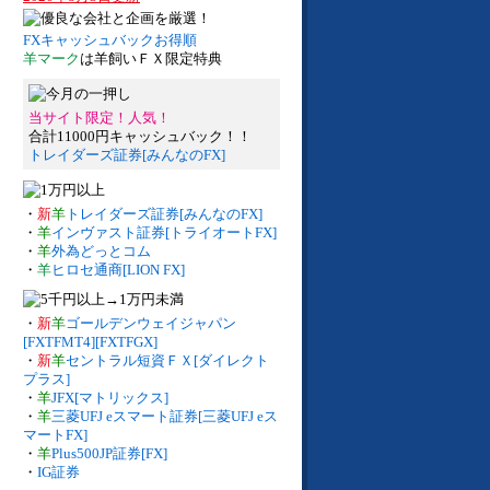
FXキャッシュバックお得順
羊マーク
は羊飼いＦＸ限定特典
当サイト限定！人気！
合計11000円キャッシュバック！！
トレイダーズ証券[みんなのFX]
・
新
羊
トレイダーズ証券[みんなのFX]
・
羊
インヴァスト証券[トライオートFX]
・
羊
外為どっとコム
・
羊
ヒロセ通商[LION FX]
・
新
羊
ゴールデンウェイジャパン
[FXTFMT4][FXTFGX]
・
新
羊
セントラル短資ＦＸ[ダイレクト
プラス]
・
羊
JFX[マトリックス]
・
羊
三菱UFJ eスマート証券[三菱UFJ eス
マートFX]
・
羊
Plus500JP証券[FX]
・
IG証券