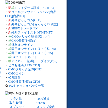
・
新
羊
トレイダーズ証券[LIGHT FX]
・
新
ゴールデンウェイジャパン[商品
CFD][商品KO]
・
新
外為どっとコム[CFD]
・
新
外為どっとコム[らくらくFX積立]
・
新
SBIFXトレード[FX]
・
新
外為ファイネスト[MT4][MT5]
・
羊
GMOクリック証券[FXネオ]
・
羊
GMO外貨[外貨ex]
・
羊
外為オンライン
・
羊
岡三オンライン[くりっく株365]
・
羊
岡三オンライン[くりっく365]
・
羊
FXブロードネット
・
羊
アイネット証券[ループイフダン]
へ
・
ヒロセ通商[LION CFD]
録
・
GMOクリック証券[CFD]
利
・
GMOコイン
札
/
・
松井証券
・
GMO外貨[外貨ex CFD]
FXキャッシュバック一覧
・
決済方法
・
1000通貨
・
取引時間
・
iPhone
・
スプレッド
・
スワップ金利