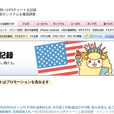
飼いがFXチャートを記録
取引システムを徹底調査
トはプロモーションを含みます
2026年02月ドル円
,
FOMC議事録公表
,
住宅着工件数/建設許可件数
,
耐久財受注
,
鉱
備稼働率
,
長期国債入札
>>02月18日(水)のドル円チャートと経済指標・イベントで