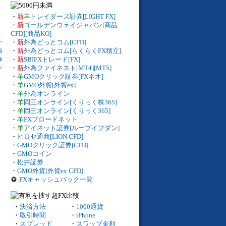
・
新
羊
トレイダーズ証券[LIGHT FX]
・
新
ゴールデンウェイジャパン[商品
CFD][商品KO]
へ
・
新
外為どっとコム[CFD]
・
新
外為どっとコム[らくらくFX積立]
録
・
新
SBIFXトレード[FX]
稼
札
/
・
新
外為ファイネスト[MT4][MT5]
・
羊
GMOクリック証券[FXネオ]
・
羊
GMO外貨[外貨ex]
・
羊
外為オンライン
・
羊
岡三オンライン[くりっく株365]
・
羊
岡三オンライン[くりっく365]
・
羊
FXブロードネット
・
羊
アイネット証券[ループイフダン]
・
ヒロセ通商[LION CFD]
・
GMOクリック証券[CFD]
・
GMOコイン
・
松井証券
・
GMO外貨[外貨ex CFD]
FXキャッシュバック一覧
・
決済方法
・
1000通貨
・
取引時間
・
iPhone
・
スプレッド
・
スワップ金利