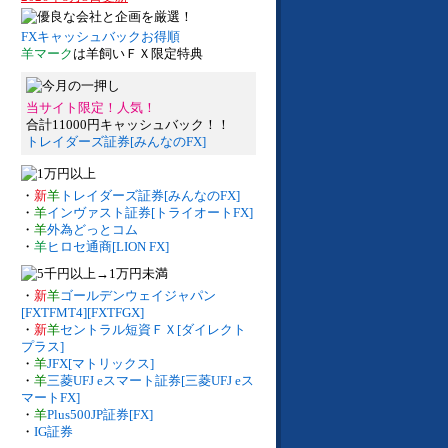
FXキャッシュバックお得順
羊マーク
は羊飼いＦＸ限定特典
当サイト限定！人気！
合計11000円キャッシュバック！！
トレイダーズ証券[みんなのFX]
・
新
羊
トレイダーズ証券[みんなのFX]
・
羊
インヴァスト証券[トライオートFX]
・
羊
外為どっとコム
・
羊
ヒロセ通商[LION FX]
・
新
羊
ゴールデンウェイジャパン
[FXTFMT4][FXTFGX]
・
新
羊
セントラル短資ＦＸ[ダイレクト
プラス]
・
羊
JFX[マトリックス]
・
羊
三菱UFJ eスマート証券[三菱UFJ eス
マートFX]
・
羊
Plus500JP証券[FX]
・
IG証券