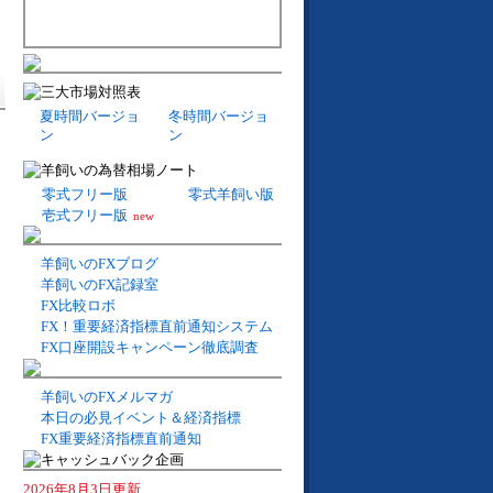
夏時間バージョ
冬時間バージョ
ン
ン
零式フリー版
零式羊飼い版
壱式フリー版
new
羊飼いのFXブログ
羊飼いのFX記録室
FX比較ロボ
FX！重要経済指標直前通知システム
FX口座開設キャンペーン徹底調査
羊飼いのFXメルマガ
本日の必見イベント＆経済指標
FX重要経済指標直前通知
2026年8月3日更新