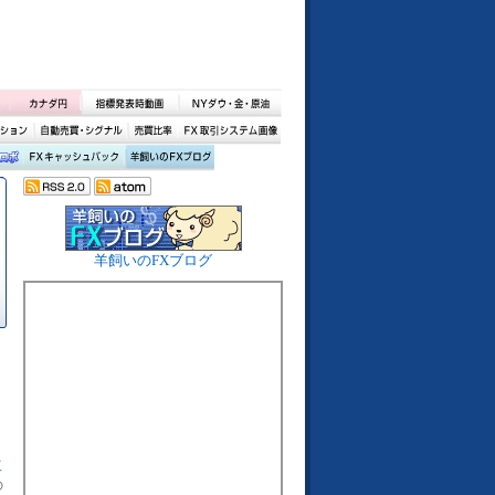
羊飼いのFXブログ
工
の