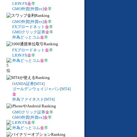
LION FX
金
羊
GMO外貨[外貨ex]
金
羊
GMO外貨[外貨ex]
金
羊
FXブロードネット
金
羊
GMOクリック証券
金
羊
外為どっとコム
金
羊
FXブロードネット
金
羊
LION FX
金
羊
外為どっとコム
金
羊
OANDA証券[MT4]
ゴールデンウェイジャパン[MT4]
金
外為ファイネスト[MT4]
GMOクリック証券
金
羊
GMO外貨[外貨ex]
金
羊
LION FX
金
羊
外為どっとコム
金
羊