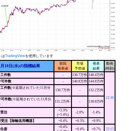
トは
TradingView
を使用しています
前回
市場
発表
動画
2月18日(水)の指標結果
発表値
予想値
結果
(時刻)
着工件数
-
130.7万件
140.4万件
許可件数
-
140.8万件
144.8万件
着工件数
(※延期されていた11月分
130.7万件
-
132.2万件
)
22:30
許可件数
(※延期されていた11月分
131.2万件-
-
138.8万件
)
+5.3%
財受注
-2.0%
-1.4%
(+5.4%)
財受注【除輸送用機器】
+0.4%
+0.3%
+0.9%
+0.4%
業生産
+0.4%
+0.7%
23:15