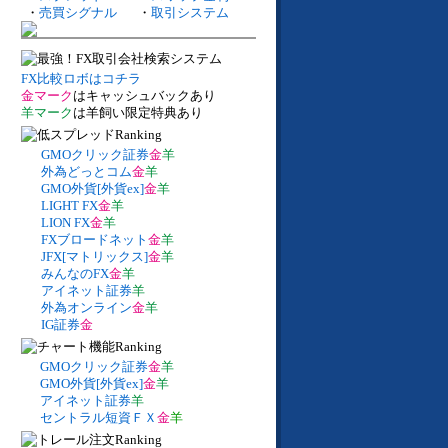
・
売買シグナル
・
取引システム
FX比較ロボはコチラ
金マーク
はキャッシュバックあり
羊マーク
は羊飼い限定特典あり
GMOクリック証券
金
羊
外為どっとコム
金
羊
GMO外貨[外貨ex]
金
羊
LIGHT FX
金
羊
LION FX
金
羊
FXブロードネット
金
羊
JFX[マトリックス]
金
羊
みんなのFX
金
羊
アイネット証券
羊
外為オンライン
金
羊
IG証券
金
GMOクリック証券
金
羊
GMO外貨[外貨ex]
金
羊
アイネット証券
羊
セントラル短資ＦＸ
金
羊