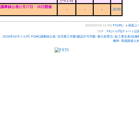
(+0.2%)
C議事録公表(1月27日・28日開催
-
-
-
28:00
2026/02/18 14:59|
FXURL
| ▲
画面上
TOP：
FX[ドル円]チャート記
：
2026年02月ドル円
/
FOMC議事録公表
/
住宅着工件数/建設許可件数
/
耐久財受注
/
鉱工業生産/設備
働率
/
長期国債入