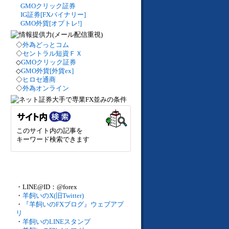
GMOクリック証券
IG証券[FXバイナリー]
GMO外貨[オプトレ!]
◇
外為どっとコム
◇
セントラル短資ＦＸ
◇
GMOクリック証券
◇
GMO外貨[外貨ex]
◇
ヒロセ通商
◇
外為オンライン
このサイト内の記事を
キーワード検索できます
・LINE@ID：@forex
・
羊飼いのX(旧Twitter)
・
『羊飼いのFXブログ』ウェブアプ
リ
・
羊飼いのLINEスタンプ