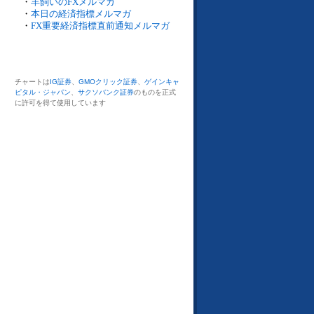
・
羊飼いのFXメルマガ
・
本日の経済指標メルマガ
・
FX重要経済指標直前通知メルマガ
チャートは
IG証券
、
GMOクリック証券
、
ゲインキャ
ピタル・ジャパン
、
サクソバンク証券
のものを正式
に許可を得て使用しています