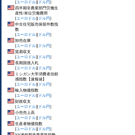
[
ユーロドル
][
ドル円
]
四半期非農業部門労働生
産性/単位労働費用
[
ユーロドル
][
ドル円
]
中古住宅販売保留件数指
数
[
ユーロドル
][
ドル円
]
卸売在庫
[
ユーロドル
][
ドル円
]
貿易収支
[
ユーロドル
][
ドル円
]
長期国債入札
[
ユーロドル
][
ドル円
]
ミシガン大学消費者信頼
感指数【速報値】
[
ユーロドル
][
ドル円
]
輸入物価指数
[
ユーロドル
][
ドル円
]
財政収支
[
ユーロドル
][
ドル円
]
小売売上高
[
ユーロドル
][
ドル円
]
生産者物価指数
[
ユーロドル
][
ドル円
]
NY連銀製造業景気指数