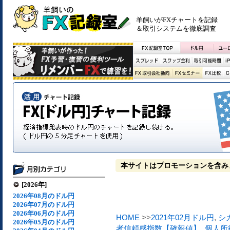
羊飼いがFXチャートを記録
＆取引システムを徹底調査
本サイトはプロモーションを含み
[2026年]
2026年08月のドル円
2026年07月のドル円
2026年06月のドル円
HOME
>>
2021年02月ドル円
,
シ
2026年05月のドル円
者信頼感指数【確報値】
,
個人所