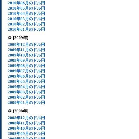
2010年06月のドル円
2010年05月のドル円
2010年04月のドル円
2010年03月のドル円
2010年02月のドル円
2010年01月のドル円
[2009年]
2009年12月のドル円
2009年11月のドル円
2009年10月のドル円
2009年09月のドル円
2009年08月のドル円
2009年07月のドル円
2009年06月のドル円
2009年05月のドル円
2009年04月のドル円
2009年03月のドル円
2009年02月のドル円
2009年01月のドル円
[2008年]
2008年12月のドル円
2008年11月のドル円
2008年10月のドル円
2008年09月のドル円
2008年08月のドル円