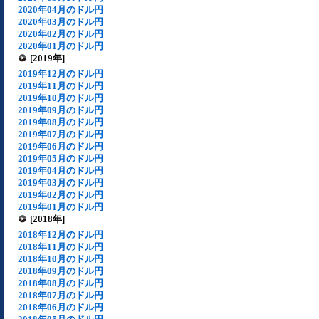
2020年04月のドル円
2020年03月のドル円
2020年02月のドル円
2020年01月のドル円
[2019年]
2019年12月のドル円
2019年11月のドル円
2019年10月のドル円
2019年09月のドル円
2019年08月のドル円
2019年07月のドル円
2019年06月のドル円
2019年05月のドル円
2019年04月のドル円
2019年03月のドル円
2019年02月のドル円
2019年01月のドル円
[2018年]
2018年12月のドル円
2018年11月のドル円
2018年10月のドル円
2018年09月のドル円
2018年08月のドル円
2018年07月のドル円
2018年06月のドル円