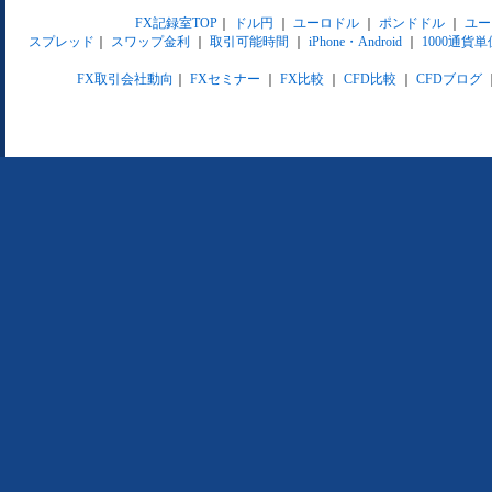
FX記録室TOP
｜
ドル円
｜
ユーロドル
｜
ポンドドル
｜
ユー
スプレッド
｜
スワップ金利
｜
取引可能時間
｜
iPhone・Android
｜
1000通貨単
FX取引会社動向
｜
FXセミナー
｜
FX比較
｜
CFD比較
｜
CFDブログ