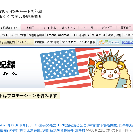
飼いがFXチャートを記録
取引システムを徹底調査
トはプロモーションを含みます
2023年06月ドル円
,
FRB議長の発言
,
FRB議長議会証言
,
中古住宅販売件数
,
四半期経
気先行指数
,
週間原油在庫
,
週間新規失業保険申請件数
>>06月22日(木)のドル円チャ