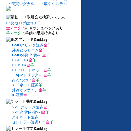
・
売買シグナル
・
取引システム
FX比較ロボはコチラ
金マーク
はキャッシュバックあり
羊マーク
は羊飼い限定特典あり
GMOクリック証券
金
羊
外為どっとコム
金
羊
GMO外貨[外貨ex]
金
羊
LIGHT FX
金
羊
LION FX
金
羊
FXブロードネット
金
羊
JFX[マトリックス]
金
羊
みんなのFX
金
羊
アイネット証券
羊
外為オンライン
金
羊
IG証券
金
GMOクリック証券
金
羊
GMO外貨[外貨ex]
金
羊
アイネット証券
羊
セントラル短資ＦＸ
金
羊