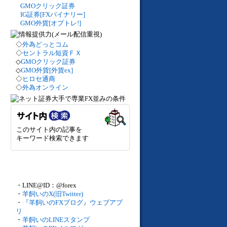
GMOクリック証券
IG証券[FXバイナリー]
GMO外貨[オプトレ!]
◇
外為どっとコム
◇
セントラル短資ＦＸ
◇
GMOクリック証券
◇
GMO外貨[外貨ex]
◇
ヒロセ通商
◇
外為オンライン
このサイト内の記事を
キーワード検索できます
・LINE@ID：@forex
・
羊飼いのX(旧Twitter)
・
『羊飼いのFXブログ』ウェブアプ
リ
・
羊飼いのLINEスタンプ