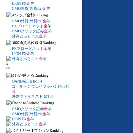
LION FX
金
羊
GMO外貨[外貨ex]
金
羊
GMO外貨[外貨ex]
金
羊
FXブロードネット
金
羊
GMOクリック証券
金
羊
外為どっとコム
金
羊
FXブロードネット
金
羊
LION FX
金
羊
外為どっとコム
金
羊
OANDA証券[MT4]
ゴールデンウェイジャパン[MT4]
金
外為ファイネスト[MT4]
GMOクリック証券
金
羊
GMO外貨[外貨ex]
金
羊
LION FX
金
羊
外為どっとコム
金
羊