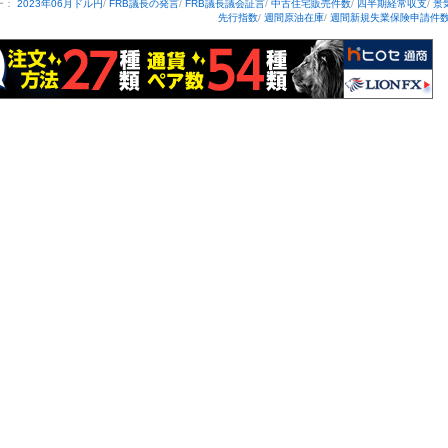
ー：
2023年06月ドル円
/
FRB議長の発言
/
FRB議長議会証言
/
中古住宅販売件数
/
四半期経常収支
/
景
先行指数
/
週間原油在庫
/
週間新規失業保険申請件