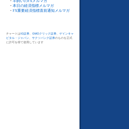
・
羊飼いのFXメルマガ
・
本日の経済指標メルマガ
・
FX重要経済指標直前通知メルマガ
チャートは
IG証券
、
GMOクリック証券
、
ゲインキャ
ピタル・ジャパン
、
サクソバンク証券
のものを正式
に許可を得て使用しています