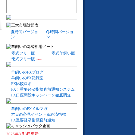
夏時間バージョ
冬時間バージョ
ン
ン
零式フリー版
零式羊飼い版
壱式フリー版
new
羊飼いのFXブログ
羊飼いのFX記録室
FX比較ロボ
FX！重要経済指標直前通知システム
FX口座開設キャンペーン徹底調査
羊飼いのFXメルマガ
本日の必見イベント＆経済指標
FX重要経済指標直前通知
2026年8月3日更新