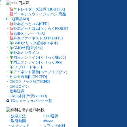
気
数
/
・
新
羊
トレイダーズ証券[LIGHT FX]
・
新
ゴールデンウェイジャパン[商品
CFD][商品KO]
・
新
外為どっとコム[CFD]
・
新
外為どっとコム[らくらくFX積立]
・
新
SBIFXトレード[FX]
・
新
外為ファイネスト[MT4][MT5]
・
羊
GMOクリック証券[FXネオ]
・
羊
GMO外貨[外貨ex]
・
羊
外為オンライン
・
羊
岡三オンライン[くりっく株365]
・
羊
岡三オンライン[くりっく365]
・
羊
FXブロードネット
・
羊
アイネット証券[ループイフダン]
・
ヒロセ通商[LION CFD]
・
GMOクリック証券[CFD]
・
GMOコイン
・
松井証券
・
GMO外貨[外貨ex CFD]
FXキャッシュバック一覧
・
決済方法
・
1000通貨
・
取引時間
・
iPhone
・
スプレッド
・
スワップ金利