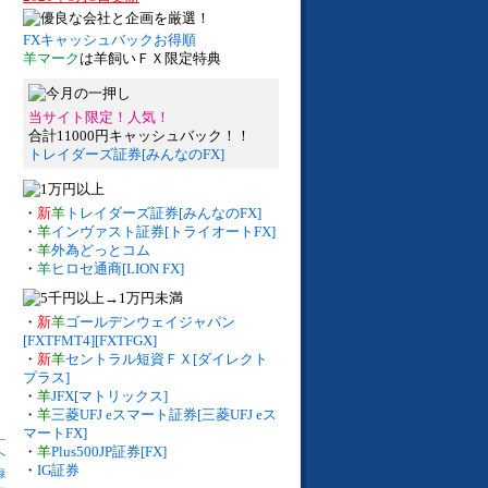
FXキャッシュバックお得順
羊マーク
は羊飼いＦＸ限定特典
当サイト限定！人気！
合計11000円キャッシュバック！！
トレイダーズ証券[みんなのFX]
・
新
羊
トレイダーズ証券[みんなのFX]
・
羊
インヴァスト証券[トライオートFX]
・
羊
外為どっとコム
・
羊
ヒロセ通商[LION FX]
・
新
羊
ゴールデンウェイジャパン
[FXTFMT4][FXTFGX]
・
新
羊
セントラル短資ＦＸ[ダイレクト
プラス]
・
羊
JFX[マトリックス]
・
羊
三菱UFJ eスマート証券[三菱UFJ eス
マートFX]
・
羊
Plus500JP証券[FX]
へ
・
IG証券
録