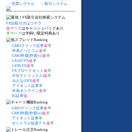
・
売買シグナル
・
取引システム
FX比較ロボはコチラ
金マーク
はキャッシュバックあり
羊マーク
は羊飼い限定特典あり
GMOクリック証券
金
羊
外為どっとコム
金
羊
GMO外貨[外貨ex]
金
羊
LIGHT FX
金
羊
LION FX
金
羊
FXブロードネット
金
羊
JFX[マトリックス]
金
羊
みんなのFX
金
羊
アイネット証券
羊
外為オンライン
金
羊
IG証券
金
GMOクリック証券
金
羊
GMO外貨[外貨ex]
金
羊
アイネット証券
羊
セントラル短資ＦＸ
金
羊