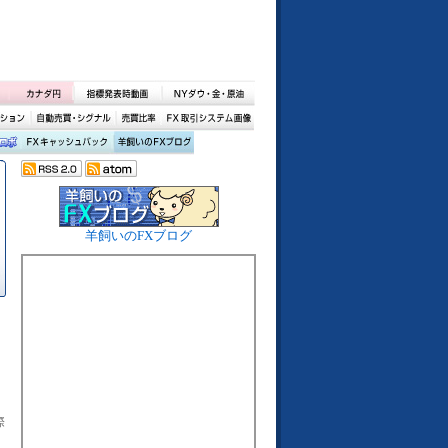
羊飼いのFXブログ
際