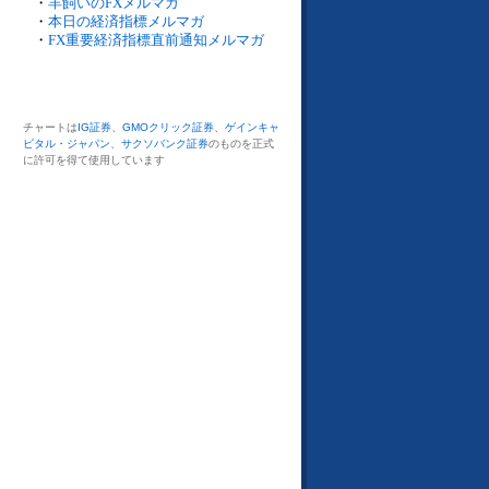
・
羊飼いのFXメルマガ
・
本日の経済指標メルマガ
・
FX重要経済指標直前通知メルマガ
チャートは
IG証券
、
GMOクリック証券
、
ゲインキャ
ピタル・ジャパン
、
サクソバンク証券
のものを正式
に許可を得て使用しています