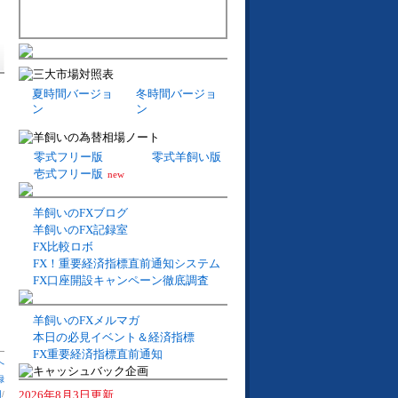
夏時間バージョ
冬時間バージョ
ン
ン
零式フリー版
零式羊飼い版
壱式フリー版
new
羊飼いのFXブログ
羊飼いのFX記録室
FX比較ロボ
FX！重要経済指標直前通知システム
FX口座開設キャンペーン徹底調査
羊飼いのFXメルマガ
本日の必見イベント＆経済指標
FX重要経済指標直前通知
へ
録
2026年8月3日更新
円
/