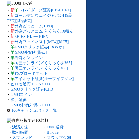
・
新
羊
トレイダーズ証券[LIGHT FX]
・
新
ゴールデンウェイジャパン[商品
CFD][商品KO]
・
新
外為どっとコム[CFD]
・
新
外為どっとコム[らくらくFX積立]
・
新
SBIFXトレード[FX]
・
新
外為ファイネスト[MT4][MT5]
・
羊
GMOクリック証券[FXネオ]
・
羊
GMO外貨[外貨ex]
・
羊
外為オンライン
・
羊
岡三オンライン[くりっく株365]
・
羊
岡三オンライン[くりっく365]
・
羊
FXブロードネット
・
羊
アイネット証券[ループイフダン]
・
ヒロセ通商[LION CFD]
・
GMOクリック証券[CFD]
・
GMOコイン
・
松井証券
・
GMO外貨[外貨ex CFD]
FXキャッシュバック一覧
・
決済方法
・
1000通貨
・
取引時間
・
iPhone
・
スプレッド
・
スワップ金利