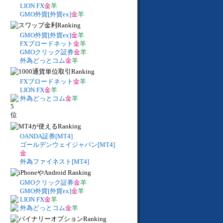
LION FX
金
羊
GMO外貨[外貨ex]
金
羊
GMO外貨[外貨ex]
金
羊
FXブロードネット
金
羊
GMOクリック証券
金
羊
外為どっとコム
金
羊
FXブロードネット
金
羊
LION FX
金
羊
外為どっとコム
金
羊
OANDA証券[MT4]
ゴールデンウェイジャパン[MT4]
金
外為ファイネスト[MT4]
GMOクリック証券
金
羊
GMO外貨[外貨ex]
金
羊
LION FX
金
羊
外為どっとコム
金
羊