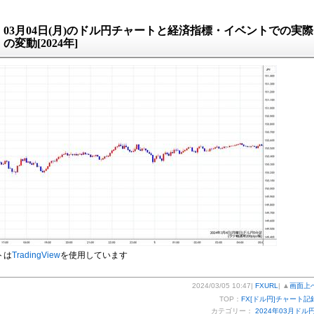
03月04日(月)のドル円チャートと経済指標・イベントでの実際
の変動[2024年]
トは
TradingView
を使用しています
2024/03/05 10:47|
FXURL
| ▲
画面上
TOP：
FX[ドル円]チャート記
カテゴリー：
2024年03月ドル