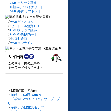
GMOクリック証券
IG証券[FXバイナリー]
GMO外貨[オプトレ!]
◇
外為どっとコム
◇
セントラル短資ＦＸ
◇
GMOクリック証券
◇
GMO外貨[外貨ex]
◇
ヒロセ通商
◇
外為オンライン
このサイト内の記事を
キーワード検索できます
・LINE@ID：@forex
・
羊飼いのX(旧Twitter)
・
『羊飼いのFXブログ』ウェブアプ
リ
・
羊飼いのLINEスタンプ