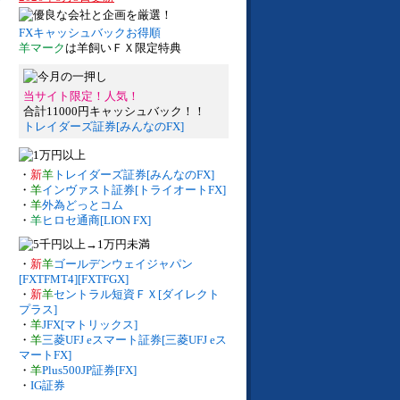
FXキャッシュバックお得順
羊マーク
は羊飼いＦＸ限定特典
当サイト限定！人気！
合計11000円キャッシュバック！！
トレイダーズ証券[みんなのFX]
・
新
羊
トレイダーズ証券[みんなのFX]
・
羊
インヴァスト証券[トライオートFX]
・
羊
外為どっとコム
・
羊
ヒロセ通商[LION FX]
・
新
羊
ゴールデンウェイジャパン
[FXTFMT4][FXTFGX]
・
新
羊
セントラル短資ＦＸ[ダイレクト
プラス]
・
羊
JFX[マトリックス]
・
羊
三菱UFJ eスマート証券[三菱UFJ eス
マートFX]
・
羊
Plus500JP証券[FX]
・
IG証券