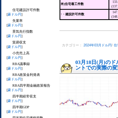
13
米)住宅着工件数
(13
住宅建設許可件数
14
[
豪ドル円
]
↑・建設許可件数
(14
失業率
[
豪ドル円
]
景気先行指数
[
豪ドル円
]
貿易収支
カテゴリー：
2024年03月ドル円
/
住
[
豪ドル円
]
小売売上高
[
豪ドル円
]
03月18日(月)
RBA議事録
ントでの実際の変動[
[
豪ドル円
]
RBA政策金利発表
[
豪ドル円
]
RBA四半期金融政策報告
[
豪ドル円
]
四半期経常収支
[
豪ドル円
]
四半期GDP
[
豪ドル円
]
四半期住宅価格指数