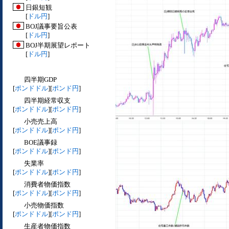
日銀短観
[
ドル円
]
BOJ議事要旨公表
[
ドル円
]
BOJ半期展望レポート
[
ドル円
]
四半期GDP
[
ポンドドル
][
ポンド円
]
四半期経常収支
[
ポンドドル
][
ポンド円
]
小売売上高
[
ポンドドル
][
ポンド円
]
BOE議事録
[
ポンドドル
][
ポンド円
]
失業率
[
ポンドドル
][
ポンド円
]
消費者物価指数
[
ポンドドル
][
ポンド円
]
小売物価指数
[
ポンドドル
][
ポンド円
]
生産者物価指数