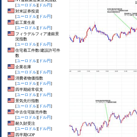
[
ユーロドル
][
ドル円
]
対米証券投資
[
ユーロドル
][
ドル円
]
鉱工業生産
[
ユーロドル
][
ドル円
]
フィラデルフィア連銀景
況指数
[
ユーロドル
][
ドル円
]
住宅着工件数/建設許可件
数
[
ユーロドル
][
ドル円
]
企業在庫
[
ユーロドル
][
ドル円
]
消費者物価指数
[
ユーロドル
][
ドル円
]
四半期経常収支
[
ユーロドル
][
ドル円
]
景気先行指数
[
ユーロドル
][
ドル円
]
中古住宅販売件数
[
ユーロドル
][
ドル円
]
耐久財受注
[
ユーロドル
][
ドル円
]
四半期GDP