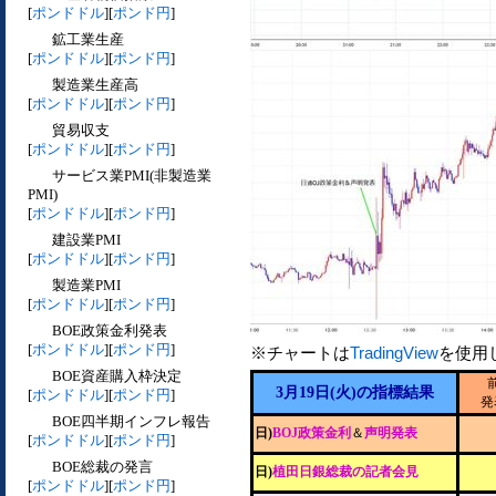
[
ポンドドル
][
ポンド円
]
鉱工業生産
[
ポンドドル
][
ポンド円
]
製造業生産高
[
ポンドドル
][
ポンド円
]
貿易収支
[
ポンドドル
][
ポンド円
]
サービス業PMI(非製造業
PMI)
[
ポンドドル
][
ポンド円
]
建設業PMI
[
ポンドドル
][
ポンド円
]
製造業PMI
[
ポンドドル
][
ポンド円
]
BOE政策金利発表
[
ポンドドル
][
ポンド円
]
※チャートは
TradingView
を使用
BOE資産購入枠決定
3月19日(火)の指標結果
[
ポンドドル
][
ポンド円
]
発
BOE四半期インフレ報告
日)
BOJ政策金利
＆
声明発表
[
ポンドドル
][
ポンド円
]
BOE総裁の発言
日)
植田日銀総裁の記者会見
[
ポンドドル
][
ポンド円
]