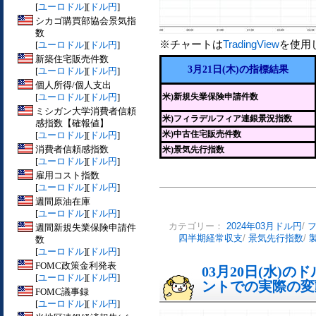
[
ユーロドル
][
ドル円
]
シカゴ購買部協会景気指
数
※チャートは
TradingView
を使用
[
ユーロドル
][
ドル円
]
新築住宅販売件数
3月21日(木)の指標結果
[
ユーロドル
][
ドル円
]
個人所得/個人支出
[
ユーロドル
][
ドル円
]
米)新規失業保険申請件数
ミシガン大学消費者信頼
米)フィラデルフィア連銀景況指数
感指数【確報値】
米)中古住宅販売件数
[
ユーロドル
][
ドル円
]
消費者信頼感指数
米)景気先行指数
[
ユーロドル
][
ドル円
]
雇用コスト指数
[
ユーロドル
][
ドル円
]
週間原油在庫
[
ユーロドル
][
ドル円
]
カテゴリー：
2024年03月ドル円
/
週間新規失業保険申請件
四半期経常収支
/
景気先行指数
/
数
[
ユーロドル
][
ドル円
]
FOMC政策金利発表
03月20日(水)
[
ユーロドル
][
ドル円
]
ントでの実際の変動[
FOMC議事録
[
ユーロドル
][
ドル円
]