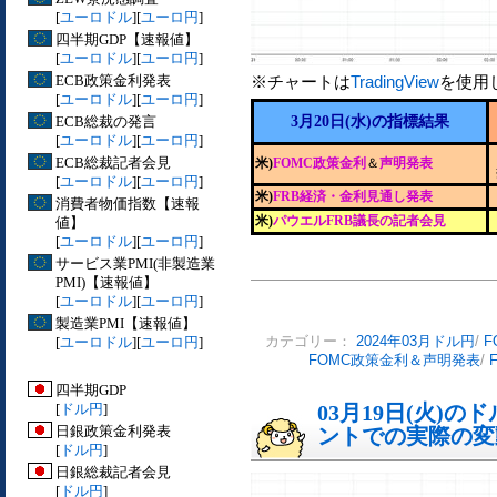
[
ユーロドル
][
ユーロ円
]
四半期GDP【速報値】
[
ユーロドル
][
ユーロ円
]
ECB政策金利発表
※チャートは
TradingView
を使用
[
ユーロドル
][
ユーロ円
]
ECB総裁の発言
3月20日(水)の指標結果
[
ユーロドル
][
ユーロ円
]
ECB総裁記者会見
米)
FOMC政策金利
＆
声明発表
[
ユーロドル
][
ユーロ円
]
米)
FRB経済・金利見通し発表
消費者物価指数【速報
米)
パウエルFRB議長の記者会見
値】
[
ユーロドル
][
ユーロ円
]
サービス業PMI(非製造業
PMI)【速報値】
[
ユーロドル
][
ユーロ円
]
製造業PMI【速報値】
[
ユーロドル
][
ユーロ円
]
カテゴリー：
2024年03月ドル円
/
F
FOMC政策金利＆声明発表
/
四半期GDP
[
ドル円
]
03月19日(火)
日銀政策金利発表
ントでの実際の変動[
[
ドル円
]
日銀総裁記者会見
[
ドル円
]