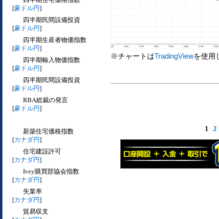
[
豪ドル円
]
四半期民間設備投資
[
豪ドル円
]
四半期生産者物価指数
[
豪ドル円
]
※チャートは
TradingView
を使用
四半期輸入物価指数
[
豪ドル円
]
四半期民間設備投資
[
豪ドル円
]
RBA総裁の発言
[
豪ドル円
]
1
2
新築住宅価格指数
[
カナダ円
]
住宅建設許可
[
カナダ円
]
Ivey購買部協会指数
[
カナダ円
]
失業率
[
カナダ円
]
貿易収支