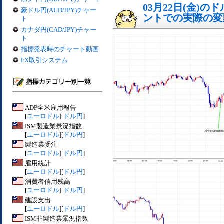
03月22日(金)
豪ドル円(AUD/JPY)チャー
ントでの実際の変動[
ト
カナダ円(CAD/JPY)チャー
ト
指標発表時のチャート動画
FX取引システム
ADP全米雇用報告
[
ユーロドル
][
ドル円
]
ISM製造業景況指数
[
ユーロドル
][
ドル円
]
製造業受注
[
ユーロドル
][
ドル円
]
雇用統計
[
ユーロドル
][
ドル円
]
消費者信用残高
[
ユーロドル
][
ドル円
]
建設支出
[
ユーロドル
][
ドル円
]
ISM非製造業景況指数