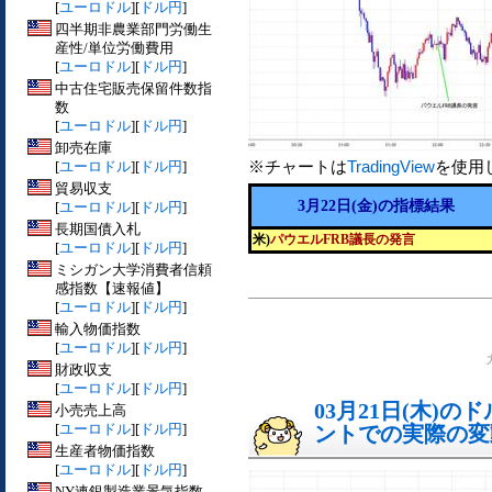
[
ユーロドル
][
ドル円
]
四半期非農業部門労働生
産性/単位労働費用
[
ユーロドル
][
ドル円
]
中古住宅販売保留件数指
数
[
ユーロドル
][
ドル円
]
卸売在庫
※チャートは
TradingView
を使用
[
ユーロドル
][
ドル円
]
貿易収支
3月22日(金)の指標結果
[
ユーロドル
][
ドル円
]
長期国債入札
米)
パウエルFRB議長の発言
[
ユーロドル
][
ドル円
]
ミシガン大学消費者信頼
感指数【速報値】
[
ユーロドル
][
ドル円
]
輸入物価指数
[
ユーロドル
][
ドル円
]
財政収支
[
ユーロドル
][
ドル円
]
03月21日(木)
小売売上高
[
ユーロドル
][
ドル円
]
ントでの実際の変動[
生産者物価指数
[
ユーロドル
][
ドル円
]
NY連銀製造業景気指数