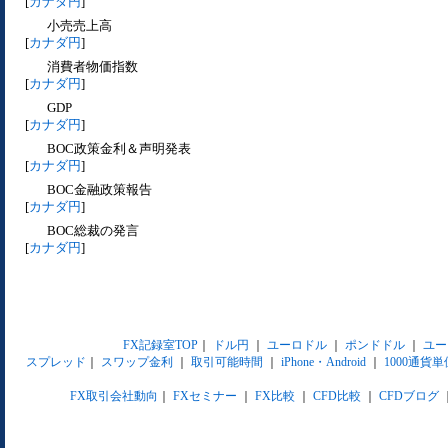
[
カナダ円
]
小売売上高
[
カナダ円
]
消費者物価指数
[
カナダ円
]
GDP
[
カナダ円
]
BOC政策金利＆声明発表
[
カナダ円
]
BOC金融政策報告
[
カナダ円
]
BOC総裁の発言
[
カナダ円
]
FX記録室TOP
｜
ドル円
｜
ユーロドル
｜
ポンドドル
｜
ユー
スプレッド
｜
スワップ金利
｜
取引可能時間
｜
iPhone・Android
｜
1000通貨単
FX取引会社動向
｜
FXセミナー
｜
FX比較
｜
CFD比較
｜
CFDブログ