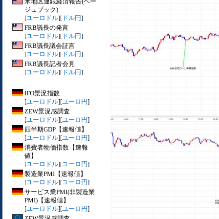
米地区連銀経済報告(ベー
ジュブック)
[
ユーロドル
][
ドル円
]
FRB議長の発言
[
ユーロドル
][
ドル円
]
FRB議長議会証言
[
ユーロドル
][
ドル円
]
FRB議長記者会見
[
ユーロドル
][
ドル円
]
IFO景況指数
[
ユーロドル
][
ユーロ円
]
ZEW景況感調査
[
ユーロドル
][
ユーロ円
]
四半期GDP【速報値】
[
ユーロドル
][
ユーロ円
]
消費者物価指数【速報
値】
[
ユーロドル
][
ユーロ円
]
製造業PMI【速報値】
[
ユーロドル
][
ユーロ円
]
サービス業PMI(非製造業
PMI)【速報値】
[
ユーロドル
][
ユーロ円
]
ZEW景況感調査