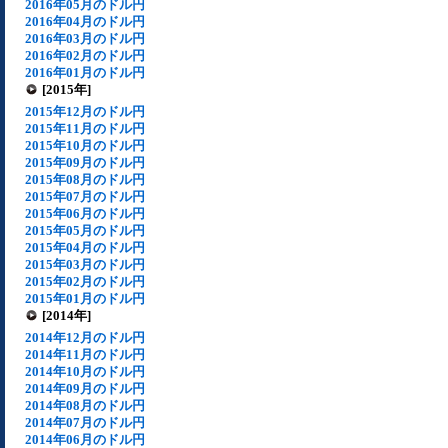
2016年05月のドル円
2016年04月のドル円
2016年03月のドル円
2016年02月のドル円
2016年01月のドル円
[2015年]
2015年12月のドル円
2015年11月のドル円
2015年10月のドル円
2015年09月のドル円
2015年08月のドル円
2015年07月のドル円
2015年06月のドル円
2015年05月のドル円
2015年04月のドル円
2015年03月のドル円
2015年02月のドル円
2015年01月のドル円
[2014年]
2014年12月のドル円
2014年11月のドル円
2014年10月のドル円
2014年09月のドル円
2014年08月のドル円
2014年07月のドル円
2014年06月のドル円