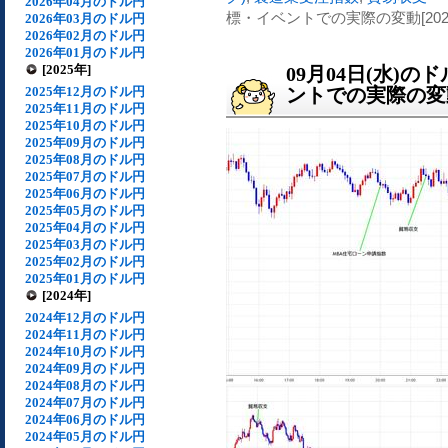
2026年04月のドル円
標・イベントでの実際の変動[202
2026年03月のドル円
2026年02月のドル円
2026年01月のドル円
[2025年]
09月04日(水)
2025年12月のドル円
ントでの実際の変動[
2025年11月のドル円
2025年10月のドル円
2025年09月のドル円
2025年08月のドル円
2025年07月のドル円
2025年06月のドル円
2025年05月のドル円
2025年04月のドル円
2025年03月のドル円
2025年02月のドル円
2025年01月のドル円
[2024年]
2024年12月のドル円
2024年11月のドル円
2024年10月のドル円
2024年09月のドル円
2024年08月のドル円
2024年07月のドル円
2024年06月のドル円
2024年05月のドル円