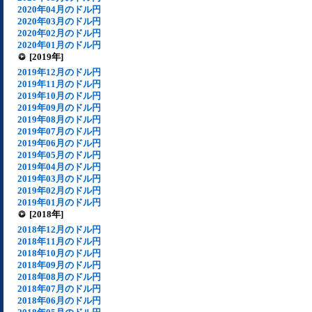
2020年04月のドル円
2020年03月のドル円
2020年02月のドル円
2020年01月のドル円
[2019年]
2019年12月のドル円
2019年11月のドル円
2019年10月のドル円
2019年09月のドル円
2019年08月のドル円
2019年07月のドル円
2019年06月のドル円
2019年05月のドル円
2019年04月のドル円
2019年03月のドル円
2019年02月のドル円
2019年01月のドル円
[2018年]
2018年12月のドル円
2018年11月のドル円
2018年10月のドル円
2018年09月のドル円
2018年08月のドル円
2018年07月のドル円
2018年06月のドル円