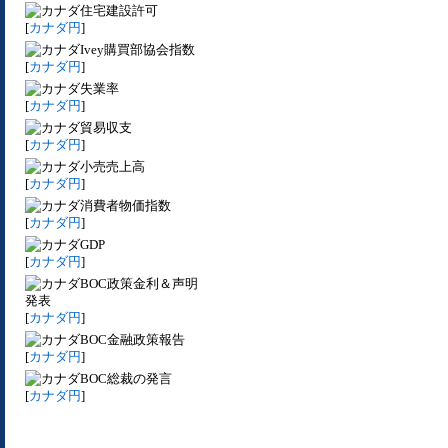
住宅建設許可
[
カナダ円
]
Ivey購買部協会指数
[
カナダ円
]
失業率
[
カナダ円
]
貿易収支
[
カナダ円
]
小売売上高
[
カナダ円
]
消費者物価指数
[
カナダ円
]
GDP
[
カナダ円
]
BOC政策金利＆声明
発表
[
カナダ円
]
BOC金融政策報告
[
カナダ円
]
BOC総裁の発言
[
カナダ円
]