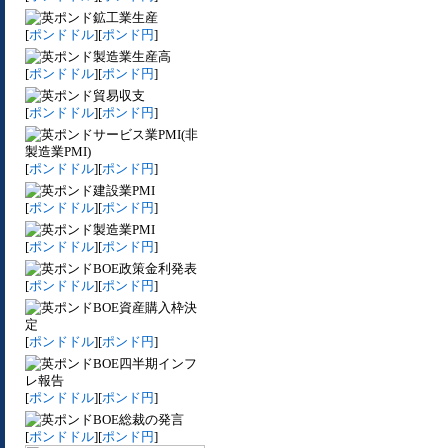
鉱工業生産
[
ポンドドル
][
ポンド円
]
製造業生産高
[
ポンドドル
][
ポンド円
]
貿易収支
[
ポンドドル
][
ポンド円
]
サービス業PMI(非
製造業PMI)
[
ポンドドル
][
ポンド円
]
建設業PMI
[
ポンドドル
][
ポンド円
]
製造業PMI
[
ポンドドル
][
ポンド円
]
BOE政策金利発表
[
ポンドドル
][
ポンド円
]
BOE資産購入枠決
定
[
ポンドドル
][
ポンド円
]
BOE四半期インフ
レ報告
[
ポンドドル
][
ポンド円
]
BOE総裁の発言
[
ポンドドル
][
ポンド円
]