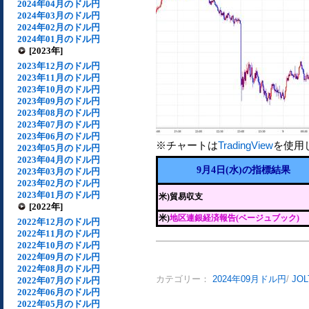
2024年04月のドル円
2024年03月のドル円
2024年02月のドル円
2024年01月のドル円
[2023年]
2023年12月のドル円
2023年11月のドル円
2023年10月のドル円
2023年09月のドル円
2023年08月のドル円
2023年07月のドル円
2023年06月のドル円
※チャートは
TradingView
を使用
2023年05月のドル円
2023年04月のドル円
9月4日(水)の指標結果
2023年03月のドル円
2023年02月のドル円
2023年01月のドル円
米)貿易収支
[2022年]
米)
地区連銀経済報告(ベージュブック)
2022年12月のドル円
2022年11月のドル円
2022年10月のドル円
2022年09月のドル円
2022年08月のドル円
カテゴリー：
2024年09月ドル円
/
JO
2022年07月のドル円
2022年06月のドル円
2022年05月のドル円