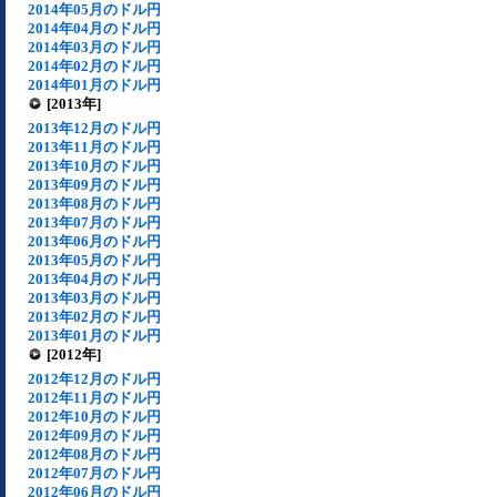
2014年05月のドル円
2014年04月のドル円
2014年03月のドル円
2014年02月のドル円
2014年01月のドル円
[2013年]
2013年12月のドル円
2013年11月のドル円
2013年10月のドル円
2013年09月のドル円
2013年08月のドル円
2013年07月のドル円
2013年06月のドル円
2013年05月のドル円
2013年04月のドル円
2013年03月のドル円
2013年02月のドル円
2013年01月のドル円
[2012年]
2012年12月のドル円
2012年11月のドル円
2012年10月のドル円
2012年09月のドル円
2012年08月のドル円
2012年07月のドル円
2012年06月のドル円