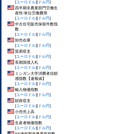
[
ユーロドル
][
ドル円
]
四半期非農業部門労働生
産性/単位労働費用
[
ユーロドル
][
ドル円
]
中古住宅販売保留件数指
数
[
ユーロドル
][
ドル円
]
卸売在庫
[
ユーロドル
][
ドル円
]
貿易収支
[
ユーロドル
][
ドル円
]
長期国債入札
[
ユーロドル
][
ドル円
]
ミシガン大学消費者信頼
感指数【速報値】
[
ユーロドル
][
ドル円
]
輸入物価指数
[
ユーロドル
][
ドル円
]
財政収支
[
ユーロドル
][
ドル円
]
小売売上高
[
ユーロドル
][
ドル円
]
生産者物価指数
[
ユーロドル
][
ドル円
]
NY連銀製造業景気指数