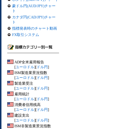
豪ドル円(AUD/JPY)チャー
ト
カナダ円(CAD/JPY)チャー
ト
指標発表時のチャート動画
FX取引システム
ADP全米雇用報告
[
ユーロドル
][
ドル円
]
ISM製造業景況指数
[
ユーロドル
][
ドル円
]
製造業受注
[
ユーロドル
][
ドル円
]
雇用統計
[
ユーロドル
][
ドル円
]
消費者信用残高
[
ユーロドル
][
ドル円
]
建設支出
[
ユーロドル
][
ドル円
]
ISM非製造業景況指数