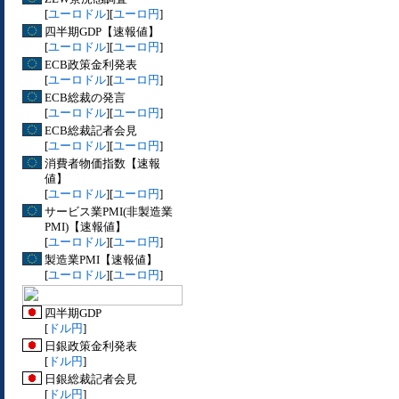
[
ユーロドル
][
ユーロ円
]
四半期GDP【速報値】
[
ユーロドル
][
ユーロ円
]
ECB政策金利発表
[
ユーロドル
][
ユーロ円
]
ECB総裁の発言
[
ユーロドル
][
ユーロ円
]
ECB総裁記者会見
[
ユーロドル
][
ユーロ円
]
消費者物価指数【速報
値】
[
ユーロドル
][
ユーロ円
]
サービス業PMI(非製造業
PMI)【速報値】
[
ユーロドル
][
ユーロ円
]
製造業PMI【速報値】
[
ユーロドル
][
ユーロ円
]
四半期GDP
[
ドル円
]
日銀政策金利発表
[
ドル円
]
日銀総裁記者会見
[
ドル円
]