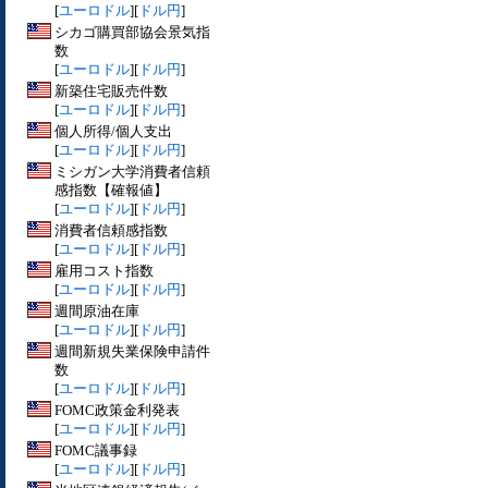
[
ユーロドル
][
ドル円
]
シカゴ購買部協会景気指
数
[
ユーロドル
][
ドル円
]
新築住宅販売件数
[
ユーロドル
][
ドル円
]
個人所得/個人支出
[
ユーロドル
][
ドル円
]
ミシガン大学消費者信頼
感指数【確報値】
[
ユーロドル
][
ドル円
]
消費者信頼感指数
[
ユーロドル
][
ドル円
]
雇用コスト指数
[
ユーロドル
][
ドル円
]
週間原油在庫
[
ユーロドル
][
ドル円
]
週間新規失業保険申請件
数
[
ユーロドル
][
ドル円
]
FOMC政策金利発表
[
ユーロドル
][
ドル円
]
FOMC議事録
[
ユーロドル
][
ドル円
]