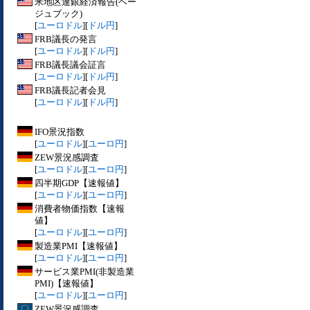
米地区連銀経済報告(ベー
ジュブック)
[
ユーロドル
][
ドル円
]
FRB議長の発言
[
ユーロドル
][
ドル円
]
FRB議長議会証言
[
ユーロドル
][
ドル円
]
FRB議長記者会見
[
ユーロドル
][
ドル円
]
IFO景況指数
[
ユーロドル
][
ユーロ円
]
ZEW景況感調査
[
ユーロドル
][
ユーロ円
]
四半期GDP【速報値】
[
ユーロドル
][
ユーロ円
]
消費者物価指数【速報
値】
[
ユーロドル
][
ユーロ円
]
製造業PMI【速報値】
[
ユーロドル
][
ユーロ円
]
サービス業PMI(非製造業
PMI)【速報値】
[
ユーロドル
][
ユーロ円
]
ZEW景況感調査