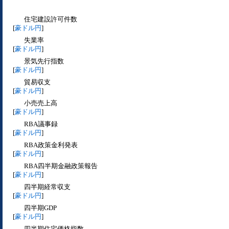
住宅建設許可件数
[
豪ドル円
]
失業率
[
豪ドル円
]
景気先行指数
[
豪ドル円
]
貿易収支
[
豪ドル円
]
小売売上高
[
豪ドル円
]
RBA議事録
[
豪ドル円
]
RBA政策金利発表
[
豪ドル円
]
RBA四半期金融政策報告
[
豪ドル円
]
四半期経常収支
[
豪ドル円
]
四半期GDP
[
豪ドル円
]
四半期住宅価格指数