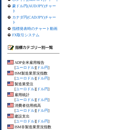
豪ドル円(AUD/JPY)チャー
ト
カナダ円(CAD/JPY)チャー
ト
指標発表時のチャート動画
FX取引システム
ADP全米雇用報告
[
ユーロドル
][
ドル円
]
ISM製造業景況指数
[
ユーロドル
][
ドル円
]
製造業受注
[
ユーロドル
][
ドル円
]
雇用統計
[
ユーロドル
][
ドル円
]
消費者信用残高
[
ユーロドル
][
ドル円
]
建設支出
[
ユーロドル
][
ドル円
]
ISM非製造業景況指数