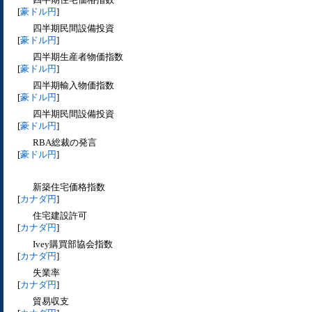
[
豪ドル円
]
四半期民間設備投資
[
豪ドル円
]
四半期生産者物価指数
[
豪ドル円
]
四半期輸入物価指数
[
豪ドル円
]
四半期民間設備投資
[
豪ドル円
]
RBA総裁の発言
[
豪ドル円
]
新築住宅価格指数
[
カナダ円
]
住宅建設許可
[
カナダ円
]
Ivey購買部協会指数
[
カナダ円
]
失業率
[
カナダ円
]
貿易収支