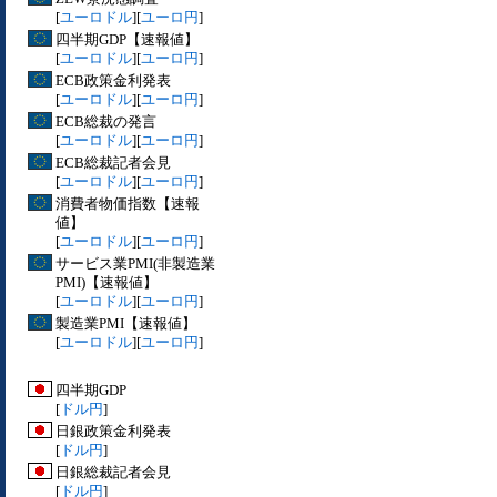
[
ユーロドル
][
ユーロ円
]
四半期GDP【速報値】
[
ユーロドル
][
ユーロ円
]
ECB政策金利発表
[
ユーロドル
][
ユーロ円
]
ECB総裁の発言
[
ユーロドル
][
ユーロ円
]
ECB総裁記者会見
[
ユーロドル
][
ユーロ円
]
消費者物価指数【速報
値】
[
ユーロドル
][
ユーロ円
]
サービス業PMI(非製造業
PMI)【速報値】
[
ユーロドル
][
ユーロ円
]
製造業PMI【速報値】
[
ユーロドル
][
ユーロ円
]
四半期GDP
[
ドル円
]
日銀政策金利発表
[
ドル円
]
日銀総裁記者会見
[
ドル円
]