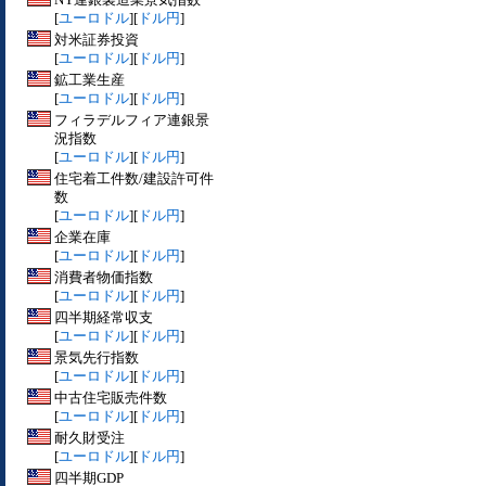
[
ユーロドル
][
ドル円
]
対米証券投資
[
ユーロドル
][
ドル円
]
鉱工業生産
[
ユーロドル
][
ドル円
]
フィラデルフィア連銀景
況指数
[
ユーロドル
][
ドル円
]
住宅着工件数/建設許可件
数
[
ユーロドル
][
ドル円
]
企業在庫
[
ユーロドル
][
ドル円
]
消費者物価指数
[
ユーロドル
][
ドル円
]
四半期経常収支
[
ユーロドル
][
ドル円
]
景気先行指数
[
ユーロドル
][
ドル円
]
中古住宅販売件数
[
ユーロドル
][
ドル円
]
耐久財受注
[
ユーロドル
][
ドル円
]
四半期GDP