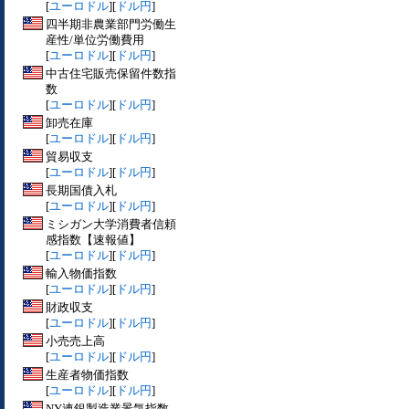
[
ユーロドル
][
ドル円
]
四半期非農業部門労働生
産性/単位労働費用
[
ユーロドル
][
ドル円
]
中古住宅販売保留件数指
数
[
ユーロドル
][
ドル円
]
卸売在庫
[
ユーロドル
][
ドル円
]
貿易収支
[
ユーロドル
][
ドル円
]
長期国債入札
[
ユーロドル
][
ドル円
]
ミシガン大学消費者信頼
感指数【速報値】
[
ユーロドル
][
ドル円
]
輸入物価指数
[
ユーロドル
][
ドル円
]
財政収支
[
ユーロドル
][
ドル円
]
小売売上高
[
ユーロドル
][
ドル円
]
生産者物価指数
[
ユーロドル
][
ドル円
]
NY連銀製造業景気指数