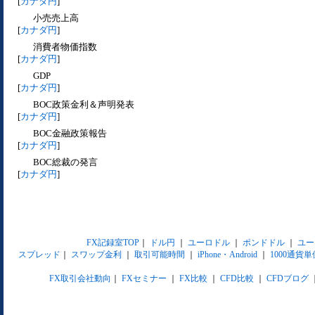
[
カナダ円
]
小売売上高
[
カナダ円
]
消費者物価指数
[
カナダ円
]
GDP
[
カナダ円
]
BOC政策金利＆声明発表
[
カナダ円
]
BOC金融政策報告
[
カナダ円
]
BOC総裁の発言
[
カナダ円
]
FX記録室TOP
｜
ドル円
｜
ユーロドル
｜
ポンドドル
｜
ユー
スプレッド
｜
スワップ金利
｜
取引可能時間
｜
iPhone・Android
｜
1000通貨単
FX取引会社動向
｜
FXセミナー
｜
FX比較
｜
CFD比較
｜
CFDブログ