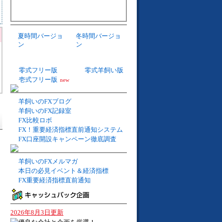
夏時間バージョ
冬時間バージョ
ン
ン
零式フリー版
零式羊飼い版
壱式フリー版
new
羊飼いのFXブログ
羊飼いのFX記録室
FX比較ロボ
FX！重要経済指標直前通知システム
FX口座開設キャンペーン徹底調査
羊飼いのFXメルマガ
本日の必見イベント＆経済指標
FX重要経済指標直前通知
2026年8月3日更新