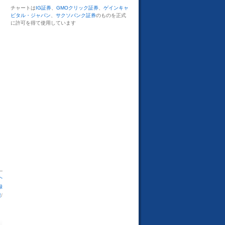
チャートは
IG証券
、
GMOクリック証券
、
ゲインキャ
ピタル・ジャパン
、
サクソバンク証券
のものを正式
に許可を得て使用しています
へ
録
観
/