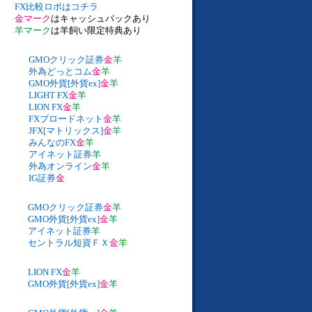
FX比較ロボはコチラ
金マーク
はキャッシュバックあり
羊マーク
は羊飼い限定特典あり
GMOクリック証券
金
羊
外為どっとコム
金
羊
GMO外貨[外貨ex]
金
羊
LIGHT FX
金
羊
LION FX
金
羊
FXブロードネット
金
羊
JFX[マトリックス]
金
羊
みんなのFX
金
羊
アイネット証券
羊
外為オンライン
金
羊
IG証券
金
GMOクリック証券
金
羊
GMO外貨[外貨ex]
金
羊
アイネット証券
羊
セントラル短資ＦＸ
金
羊
LION FX
金
羊
GMO外貨[外貨ex]
金
羊