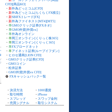
CFD][商品KO]
・
新
外為どっとコム[CFD]
・
新
外為どっとコム[らくらくFX積立]
・
新
SBIFXトレード[FX]
・
新
外為ファイネスト[MT4][MT5]
・
羊
GMOクリック証券[FXネオ]
・
羊
GMO外貨[外貨ex]
・
羊
外為オンライン
・
羊
岡三オンライン[くりっく株365]
・
羊
岡三オンライン[くりっく365]
・
羊
FXブロードネット
へ
・
羊
アイネット証券[ループイフダン]
・
ヒロセ通商[LION CFD]
録
・
GMOクリック証券[CFD]
出
/
庫
/
・
GMOコイン
・
松井証券
・
GMO外貨[外貨ex CFD]
FXキャッシュバック一覧
・
決済方法
・
1000通貨
・
取引時間
・
iPhone
・
スプレッド
・
スワップ金利
・
売買シグナル
・
取引システム