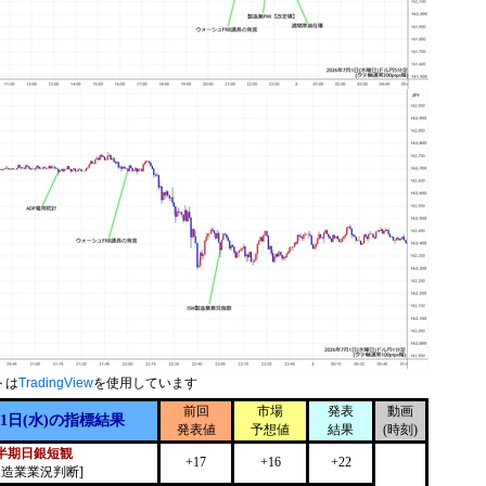
トは
TradingView
を使用しています
前回
市場
発表
動画
月1日(水)の指標結果
発表値
予想値
結果
(時刻)
半期日銀短観
+17
+16
+22
製造業業況判断]