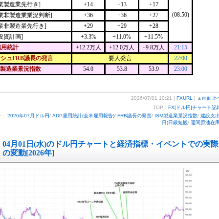
業製造業先行き]
+14
+13
+17
-
(08:50)
業非製造業業況判断]
+36
+36
+27
業非製造業先行き]
+29
+29
+28
投資計画]
+3.3%
+11.0%
+11.5%
雇用統計
+12.2万人
+12.0万人
+9.8万人
21:15
シュFRB議長の発言
要人発言
22:00
非製造業景況指数
54.0
53.8
53.9
23:00
2026/07/01 10:21 |
FXURL
| ▲
画面上
TOP：
FX[ドル円]チャート記
ー：
2026年07月ドル円
/
ADP雇用統計(全米雇用報告)
/
FRB議長の発言
/
ISM製造業景況指数
/
建設支
日)日銀短観
/
週間原油在
04月01日(水)のドル円チャートと経済指標・イベントでの実際
の変動[2026年]