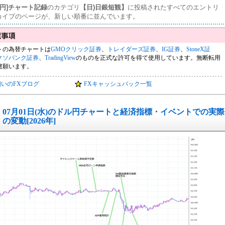
ル円]チャート記録
のカテゴリ
【日)日銀短観】
に投稿されたすべてのエントリ
カイブのページが、新しい順番に並んでいます。
トの為替チャートは
GMOクリック証券
、
トレイダーズ証券
、
IG証券
、
StoneX証
クソバンク証券
、
TradingView
のものを正式な許可を得て使用しています。無断転用
慮願います。
飼いのFXブログ
FXキャッシュバック一覧
07月01日(水)のドル円チャートと経済指標・イベントでの実際
の変動[2026年]