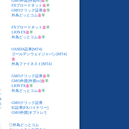
GMO外貨[外貨ex]
金
羊
FXブロードネット
金
羊
GMOクリック証券
金
羊
外為どっとコム
金
羊
FXブロードネット
金
羊
LION FX
金
羊
外為どっとコム
金
羊
OANDA証券[MT4]
ゴールデンウェイジャパン[MT4]
金
外為ファイネスト[MT4]
GMOクリック証券
金
羊
GMO外貨[外貨ex]
金
羊
LION FX
金
羊
外為どっとコム
金
羊
へ
録
GMOクリック証券
日
IG証券[FXバイナリー]
庫
/
GMO外貨[オプトレ!]
◇
外為どっとコム