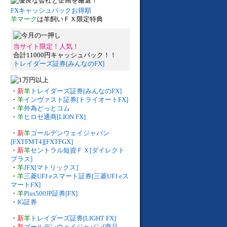
FXキャッシュバックお得順
羊マーク
は羊飼いＦＸ限定特典
当サイト限定！人気！
合計11000円キャッシュバック！！
トレイダーズ証券[みんなのFX]
・
新
羊
トレイダーズ証券[みんなのFX]
・
羊
インヴァスト証券[トライオートFX]
・
羊
外為どっとコム
・
羊
ヒロセ通商[LION FX]
・
新
羊
ゴールデンウェイジャパン
[FXTFMT4][FXTFGX]
・
新
羊
セントラル短資ＦＸ[ダイレクト
プラス]
・
羊
JFX[マトリックス]
・
羊
三菱UFJ eスマート証券[三菱UFJ eス
マートFX]
・
羊
Plus500JP証券[FX]
・
IG証券
・
新
羊
トレイダーズ証券[LIGHT FX]
・
新
ゴールデンウェイジャパン[商品