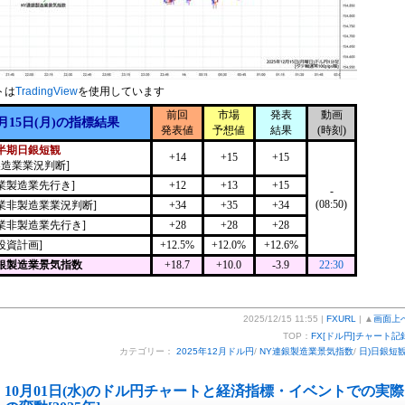
トは
TradingView
を使用しています
前回
市場
発表
動画
2月15日(月)の指標結果
発表値
予想値
結果
(時刻)
半期日銀短観
+14
+15
+15
製造業業況判断]
業製造業先行き]
+12
+13
+15
-
(08:50)
業非製造業業況判断]
+34
+35
+34
業非製造業先行き]
+28
+28
+28
投資計画]
+12.5%
+12.0%
+12.6%
連銀製造業景気指数
+18.7
+10.0
-3.9
22:30
2025/12/15 11:55 |
FXURL
| ▲
画面上
TOP：
FX[ドル円]チャート記
カテゴリー：
2025年12月ドル円
/
NY連銀製造業景気指数
/
日)日銀短
10月01日(水)のドル円チャートと経済指標・イベントでの実際