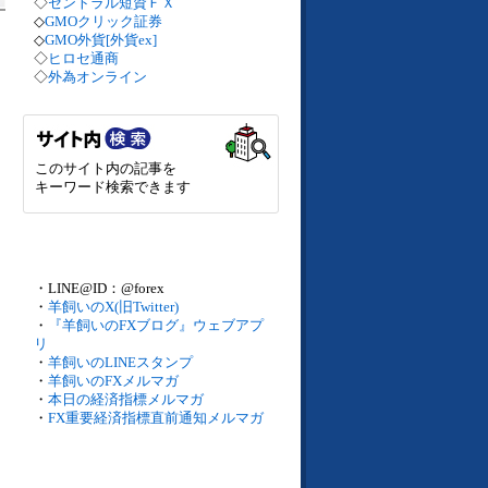
◇
セントラル短資ＦＸ
◇
GMOクリック証券
◇
GMO外貨[外貨ex]
◇
ヒロセ通商
◇
外為オンライン
このサイト内の記事を
キーワード検索できます
・LINE@ID：@forex
・
羊飼いのX(旧Twitter)
・
『羊飼いのFXブログ』ウェブアプ
リ
・
羊飼いのLINEスタンプ
・
羊飼いのFXメルマガ
・
本日の経済指標メルマガ
・
FX重要経済指標直前通知メルマガ