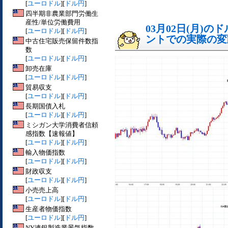
[
ユーロドル
][
ドル円
]
四半期非農業部門労働生
産性/単位労働費用
03月02日(月)
[
ユーロドル
][
ドル円
]
ントでの実際の変動[
中古住宅販売保留件数指
数
[
ユーロドル
][
ドル円
]
卸売在庫
[
ユーロドル
][
ドル円
]
貿易収支
[
ユーロドル
][
ドル円
]
長期国債入札
[
ユーロドル
][
ドル円
]
ミシガン大学消費者信頼
感指数【速報値】
[
ユーロドル
][
ドル円
]
輸入物価指数
[
ユーロドル
][
ドル円
]
財政収支
[
ユーロドル
][
ドル円
]
小売売上高
[
ユーロドル
][
ドル円
]
生産者物価指数
[
ユーロドル
][
ドル円
]
NY連銀製造業景気指数