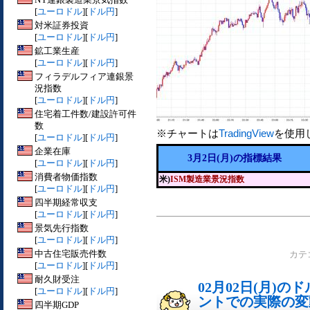
[
ユーロドル
][
ドル円
]
対米証券投資
[
ユーロドル
][
ドル円
]
鉱工業生産
[
ユーロドル
][
ドル円
]
フィラデルフィア連銀景
況指数
[
ユーロドル
][
ドル円
]
住宅着工件数/建設許可件
数
※チャートは
TradingView
を使用
[
ユーロドル
][
ドル円
]
企業在庫
3月2日(月)の指標結果
[
ユーロドル
][
ドル円
]
消費者物価指数
米)
ISM製造業景況指数
[
ユーロドル
][
ドル円
]
四半期経常収支
[
ユーロドル
][
ドル円
]
景気先行指数
[
ユーロドル
][
ドル円
]
中古住宅販売件数
カテ
[
ユーロドル
][
ドル円
]
耐久財受注
02月02日(月)
[
ユーロドル
][
ドル円
]
ントでの実際の変動[
四半期GDP