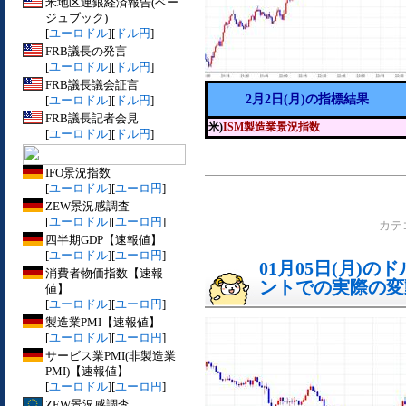
米地区連銀経済報告(ベー
ジュブック)
[
ユーロドル
][
ドル円
]
FRB議長の発言
[
ユーロドル
][
ドル円
]
FRB議長議会証言
2月2日(月)の指標結果
[
ユーロドル
][
ドル円
]
FRB議長記者会見
米)
ISM製造業景況指数
[
ユーロドル
][
ドル円
]
IFO景況指数
[
ユーロドル
][
ユーロ円
]
ZEW景況感調査
[
ユーロドル
][
ユーロ円
]
カテ
四半期GDP【速報値】
[
ユーロドル
][
ユーロ円
]
01月05日(月)
消費者物価指数【速報
ントでの実際の変動[
値】
[
ユーロドル
][
ユーロ円
]
製造業PMI【速報値】
[
ユーロドル
][
ユーロ円
]
サービス業PMI(非製造業
PMI)【速報値】
[
ユーロドル
][
ユーロ円
]
ZEW景況感調査