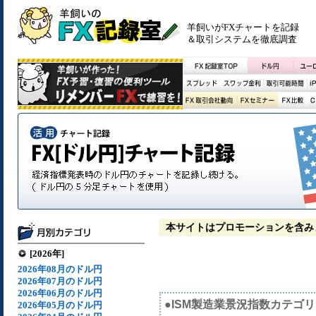
羊飼いがFXチャートを記録
＆取引システムを徹底調査
本サイトはプロモーションを含み
[2026年]
2026年08月のドル円
2026年07月のドル円
2026年06月のドル円
●ISM製造業景況指数カテゴ
2026年05月のドル円