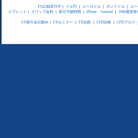
FX記録室TOP
｜
ドル円
｜
ユーロドル
｜
ポンドドル
｜
ユー
スプレッド
｜
スワップ金利
｜
取引可能時間
｜
iPhone・Android
｜
1000通貨単
FX取引会社動向
｜
FXセミナー
｜
FX比較
｜
CFD比較
｜
CFDブログ