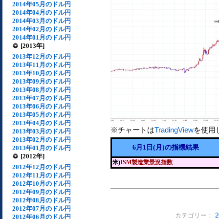
2014年05月のドル円
2014年04月のドル円
2014年03月のドル円
2014年02月のドル円
2014年01月のドル円
[2013年]
2013年12月のドル円
2013年11月のドル円
2013年10月のドル円
2013年09月のドル円
2013年08月のドル円
2013年07月のドル円
2013年06月のドル円
2013年05月のドル円
2013年04月のドル円
※チャートは
TradingView
を使用
2013年03月のドル円
2013年02月のドル円
6月1日(月)の指標結果
2013年01月のドル円
[2012年]
米)
ISM製造業景況指数
2012年12月のドル円
2012年11月のドル円
2012年10月のドル円
2012年09月のドル円
2012年08月のドル円
2012年07月のドル円
カテゴリー：
2012年06月のドル円