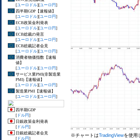
[
ユーロドル
][
ユーロ円
]
四半期GDP【速報値】
[
ユーロドル
][
ユーロ円
]
ECB政策金利発表
[
ユーロドル
][
ユーロ円
]
ECB総裁の発言
[
ユーロドル
][
ユーロ円
]
ECB総裁記者会見
[
ユーロドル
][
ユーロ円
]
消費者物価指数【速報
値】
[
ユーロドル
][
ユーロ円
]
サービス業PMI(非製造業
PMI)【速報値】
[
ユーロドル
][
ユーロ円
]
製造業PMI【速報値】
[
ユーロドル
][
ユーロ円
]
四半期GDP
[
ドル円
]
日銀政策金利発表
[
ドル円
]
日銀総裁記者会見
※チャートは
TradingView
を使用
[
ドル円
]