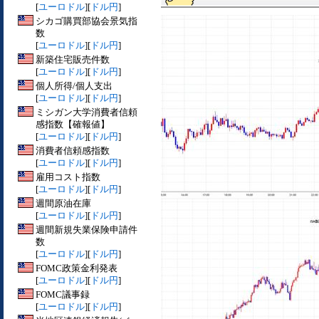
[
ユーロドル
][
ドル円
]
シカゴ購買部協会景気指
数
[
ユーロドル
][
ドル円
]
新築住宅販売件数
[
ユーロドル
][
ドル円
]
個人所得/個人支出
[
ユーロドル
][
ドル円
]
ミシガン大学消費者信頼
感指数【確報値】
[
ユーロドル
][
ドル円
]
消費者信頼感指数
[
ユーロドル
][
ドル円
]
雇用コスト指数
[
ユーロドル
][
ドル円
]
週間原油在庫
[
ユーロドル
][
ドル円
]
週間新規失業保険申請件
数
[
ユーロドル
][
ドル円
]
FOMC政策金利発表
[
ユーロドル
][
ドル円
]
FOMC議事録
[
ユーロドル
][
ドル円
]