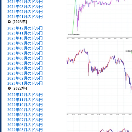
2024年04月のドル円
2024年03月のドル円
2024年02月のドル円
2024年01月のドル円
[2023年]
2023年12月のドル円
2023年11月のドル円
2023年10月のドル円
2023年09月のドル円
2023年08月のドル円
2023年07月のドル円
2023年06月のドル円
2023年05月のドル円
2023年04月のドル円
2023年03月のドル円
2023年02月のドル円
2023年01月のドル円
[2022年]
2022年12月のドル円
2022年11月のドル円
2022年10月のドル円
2022年09月のドル円
2022年08月のドル円
2022年07月のドル円
2022年06月のドル円
2022年05月のドル円