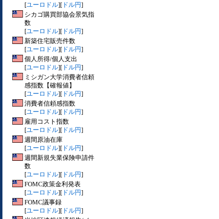
[
ユーロドル
][
ドル円
]
シカゴ購買部協会景気指
数
[
ユーロドル
][
ドル円
]
新築住宅販売件数
[
ユーロドル
][
ドル円
]
個人所得/個人支出
[
ユーロドル
][
ドル円
]
ミシガン大学消費者信頼
感指数【確報値】
[
ユーロドル
][
ドル円
]
消費者信頼感指数
[
ユーロドル
][
ドル円
]
雇用コスト指数
[
ユーロドル
][
ドル円
]
週間原油在庫
[
ユーロドル
][
ドル円
]
週間新規失業保険申請件
数
[
ユーロドル
][
ドル円
]
FOMC政策金利発表
[
ユーロドル
][
ドル円
]
FOMC議事録
[
ユーロドル
][
ドル円
]