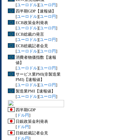
[
ユーロドル
][
ユーロ円
]
四半期GDP【速報値】
[
ユーロドル
][
ユーロ円
]
ECB政策金利発表
[
ユーロドル
][
ユーロ円
]
ECB総裁の発言
[
ユーロドル
][
ユーロ円
]
ECB総裁記者会見
[
ユーロドル
][
ユーロ円
]
消費者物価指数【速報
値】
[
ユーロドル
][
ユーロ円
]
サービス業PMI(非製造業
PMI)【速報値】
[
ユーロドル
][
ユーロ円
]
製造業PMI【速報値】
[
ユーロドル
][
ユーロ円
]
四半期GDP
[
ドル円
]
日銀政策金利発表
[
ドル円
]
日銀総裁記者会見
[
ドル円
]