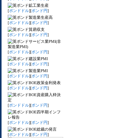
鉱工業生産
[
ポンドドル
][
ポンド円
]
製造業生産高
[
ポンドドル
][
ポンド円
]
貿易収支
[
ポンドドル
][
ポンド円
]
サービス業PMI(非
製造業PMI)
[
ポンドドル
][
ポンド円
]
建設業PMI
[
ポンドドル
][
ポンド円
]
製造業PMI
[
ポンドドル
][
ポンド円
]
BOE政策金利発表
[
ポンドドル
][
ポンド円
]
BOE資産購入枠決
定
[
ポンドドル
][
ポンド円
]
BOE四半期インフ
レ報告
[
ポンドドル
][
ポンド円
]
BOE総裁の発言
[
ポンドドル
][
ポンド円
]