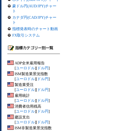
豪ドル円(AUD/JPY)チャー
ト
カナダ円(CAD/JPY)チャー
ト
指標発表時のチャート動画
FX取引システム
ADP全米雇用報告
[
ユーロドル
][
ドル円
]
ISM製造業景況指数
[
ユーロドル
][
ドル円
]
製造業受注
[
ユーロドル
][
ドル円
]
雇用統計
[
ユーロドル
][
ドル円
]
消費者信用残高
[
ユーロドル
][
ドル円
]
建設支出
[
ユーロドル
][
ドル円
]
ISM非製造業景況指数