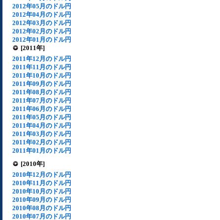
2012年05月のドル円
2012年04月のドル円
2012年03月のドル円
2012年02月のドル円
2012年01月のドル円
[2011年]
2011年12月のドル円
2011年11月のドル円
2011年10月のドル円
2011年09月のドル円
2011年08月のドル円
2011年07月のドル円
2011年06月のドル円
2011年05月のドル円
2011年04月のドル円
2011年03月のドル円
2011年02月のドル円
2011年01月のドル円
[2010年]
2010年12月のドル円
2010年11月のドル円
2010年10月のドル円
2010年09月のドル円
2010年08月のドル円
2010年07月のドル円