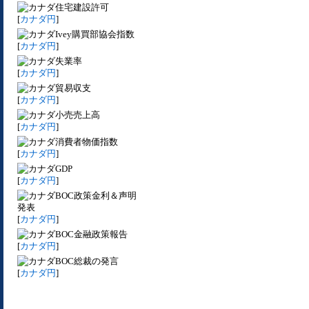
住宅建設許可
[
カナダ円
]
Ivey購買部協会指数
[
カナダ円
]
失業率
[
カナダ円
]
貿易収支
[
カナダ円
]
小売売上高
[
カナダ円
]
消費者物価指数
[
カナダ円
]
GDP
[
カナダ円
]
BOC政策金利＆声明
発表
[
カナダ円
]
BOC金融政策報告
[
カナダ円
]
BOC総裁の発言
[
カナダ円
]