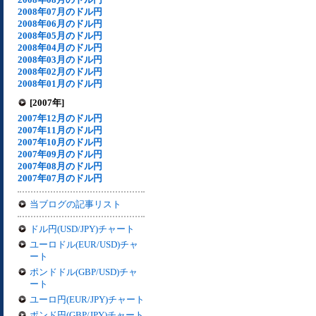
2008年07月のドル円
2008年06月のドル円
2008年05月のドル円
2008年04月のドル円
2008年03月のドル円
2008年02月のドル円
2008年01月のドル円
[2007年]
2007年12月のドル円
2007年11月のドル円
2007年10月のドル円
2007年09月のドル円
2007年08月のドル円
2007年07月のドル円
当ブログの記事リスト
ドル円(USD/JPY)チャート
ユーロドル(EUR/USD)チャ
ート
ポンドドル(GBP/USD)チャ
ート
ユーロ円(EUR/JPY)チャート
ポンド円(GBP/JPY)チャート