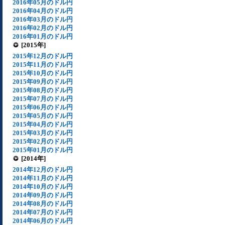
2016年05月のドル円
2016年04月のドル円
2016年03月のドル円
2016年02月のドル円
2016年01月のドル円
[2015年]
2015年12月のドル円
2015年11月のドル円
2015年10月のドル円
2015年09月のドル円
2015年08月のドル円
2015年07月のドル円
2015年06月のドル円
2015年05月のドル円
2015年04月のドル円
2015年03月のドル円
2015年02月のドル円
2015年01月のドル円
[2014年]
2014年12月のドル円
2014年11月のドル円
2014年10月のドル円
2014年09月のドル円
2014年08月のドル円
2014年07月のドル円
2014年06月のドル円