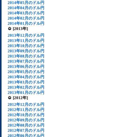
2014年05月のドル円
2014年04月のドル円
2014年03月のドル円
2014年02月のドル円
2014年01月のドル円
[2013年]
2013年12月のドル円
2013年11月のドル円
2013年10月のドル円
2013年09月のドル円
2013年08月のドル円
2013年07月のドル円
2013年06月のドル円
2013年05月のドル円
2013年04月のドル円
2013年03月のドル円
2013年02月のドル円
2013年01月のドル円
[2012年]
2012年12月のドル円
2012年11月のドル円
2012年10月のドル円
2012年09月のドル円
2012年08月のドル円
2012年07月のドル円
2012年06月のドル円