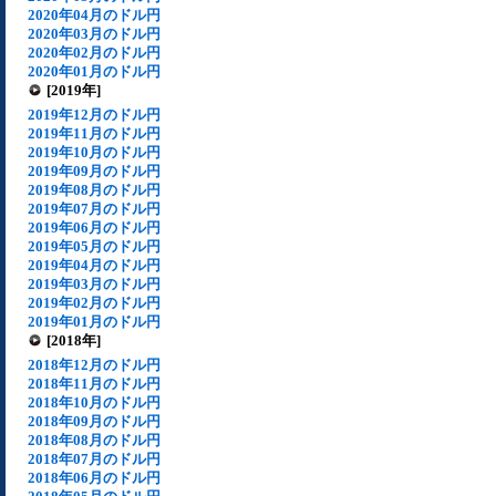
2020年04月のドル円
2020年03月のドル円
2020年02月のドル円
2020年01月のドル円
[2019年]
2019年12月のドル円
2019年11月のドル円
2019年10月のドル円
2019年09月のドル円
2019年08月のドル円
2019年07月のドル円
2019年06月のドル円
2019年05月のドル円
2019年04月のドル円
2019年03月のドル円
2019年02月のドル円
2019年01月のドル円
[2018年]
2018年12月のドル円
2018年11月のドル円
2018年10月のドル円
2018年09月のドル円
2018年08月のドル円
2018年07月のドル円
2018年06月のドル円