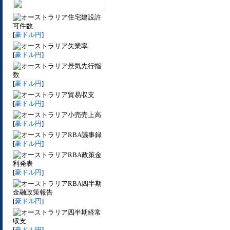
住宅建設許
可件数
[
豪ドル円
]
失業率
[
豪ドル円
]
景気先行指
数
[
豪ドル円
]
貿易収支
[
豪ドル円
]
小売売上高
[
豪ドル円
]
RBA議事録
[
豪ドル円
]
RBA政策金
利発表
[
豪ドル円
]
RBA四半期
金融政策報告
[
豪ドル円
]
四半期経常
収支
[
豪ドル円
]