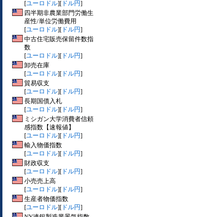
[
ユーロドル
][
ドル円
]
四半期非農業部門労働生
産性/単位労働費用
[
ユーロドル
][
ドル円
]
中古住宅販売保留件数指
数
[
ユーロドル
][
ドル円
]
卸売在庫
[
ユーロドル
][
ドル円
]
貿易収支
[
ユーロドル
][
ドル円
]
長期国債入札
[
ユーロドル
][
ドル円
]
ミシガン大学消費者信頼
感指数【速報値】
[
ユーロドル
][
ドル円
]
輸入物価指数
[
ユーロドル
][
ドル円
]
財政収支
[
ユーロドル
][
ドル円
]
小売売上高
[
ユーロドル
][
ドル円
]
生産者物価指数
[
ユーロドル
][
ドル円
]
NY連銀製造業景気指数