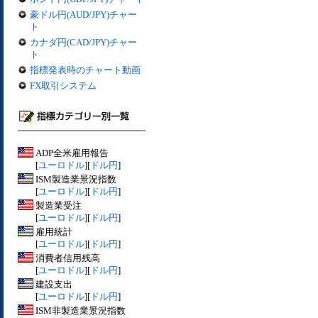
豪ドル円(AUD/JPY)チャー
ト
カナダ円(CAD/JPY)チャー
ト
指標発表時のチャート動画
FX取引システム
ADP全米雇用報告
[
ユーロドル
][
ドル円
]
ISM製造業景況指数
[
ユーロドル
][
ドル円
]
製造業受注
[
ユーロドル
][
ドル円
]
雇用統計
[
ユーロドル
][
ドル円
]
消費者信用残高
[
ユーロドル
][
ドル円
]
建設支出
[
ユーロドル
][
ドル円
]
ISM非製造業景況指数