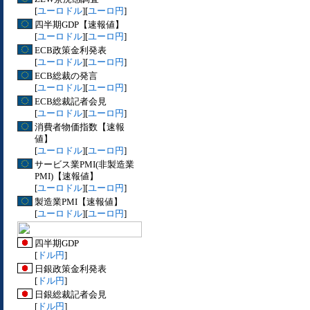
[
ユーロドル
][
ユーロ円
]
四半期GDP【速報値】
[
ユーロドル
][
ユーロ円
]
ECB政策金利発表
[
ユーロドル
][
ユーロ円
]
ECB総裁の発言
[
ユーロドル
][
ユーロ円
]
ECB総裁記者会見
[
ユーロドル
][
ユーロ円
]
消費者物価指数【速報
値】
[
ユーロドル
][
ユーロ円
]
サービス業PMI(非製造業
PMI)【速報値】
[
ユーロドル
][
ユーロ円
]
製造業PMI【速報値】
[
ユーロドル
][
ユーロ円
]
四半期GDP
[
ドル円
]
日銀政策金利発表
[
ドル円
]
日銀総裁記者会見
[
ドル円
]