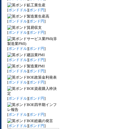
鉱工業生産
[
ポンドドル
][
ポンド円
]
製造業生産高
[
ポンドドル
][
ポンド円
]
貿易収支
[
ポンドドル
][
ポンド円
]
サービス業PMI(非
製造業PMI)
[
ポンドドル
][
ポンド円
]
建設業PMI
[
ポンドドル
][
ポンド円
]
製造業PMI
[
ポンドドル
][
ポンド円
]
BOE政策金利発表
[
ポンドドル
][
ポンド円
]
BOE資産購入枠決
定
[
ポンドドル
][
ポンド円
]
BOE四半期インフ
レ報告
[
ポンドドル
][
ポンド円
]
BOE総裁の発言
[
ポンドドル
][
ポンド円
]