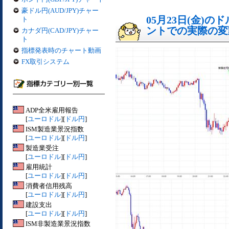
豪ドル円(AUD/JPY)チャー
05月23日(金)
ト
ントでの実際の変動[
カナダ円(CAD/JPY)チャー
ト
指標発表時のチャート動画
FX取引システム
ADP全米雇用報告
[
ユーロドル
][
ドル円
]
ISM製造業景況指数
[
ユーロドル
][
ドル円
]
製造業受注
[
ユーロドル
][
ドル円
]
雇用統計
[
ユーロドル
][
ドル円
]
消費者信用残高
[
ユーロドル
][
ドル円
]
建設支出
[
ユーロドル
][
ドル円
]
ISM非製造業景況指数