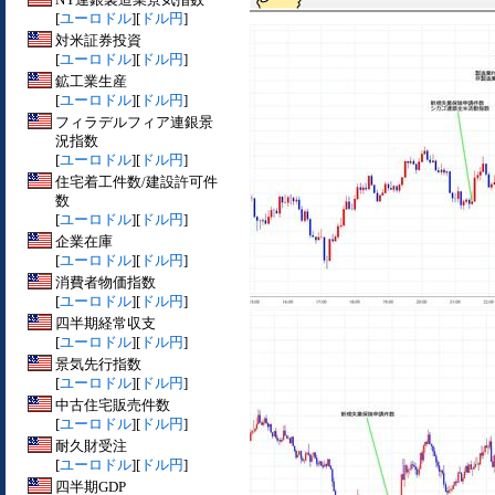
[
ユーロドル
][
ドル円
]
対米証券投資
[
ユーロドル
][
ドル円
]
鉱工業生産
[
ユーロドル
][
ドル円
]
フィラデルフィア連銀景
況指数
[
ユーロドル
][
ドル円
]
住宅着工件数/建設許可件
数
[
ユーロドル
][
ドル円
]
企業在庫
[
ユーロドル
][
ドル円
]
消費者物価指数
[
ユーロドル
][
ドル円
]
四半期経常収支
[
ユーロドル
][
ドル円
]
景気先行指数
[
ユーロドル
][
ドル円
]
中古住宅販売件数
[
ユーロドル
][
ドル円
]
耐久財受注
[
ユーロドル
][
ドル円
]
四半期GDP