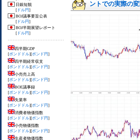
ントでの実際の変動[
日銀短観
[
ドル円
]
BOJ議事要旨公表
[
ドル円
]
BOJ半期展望レポート
[
ドル円
]
四半期GDP
[
ポンドドル
][
ポンド円
]
四半期経常収支
[
ポンドドル
][
ポンド円
]
小売売上高
[
ポンドドル
][
ポンド円
]
BOE議事録
[
ポンドドル
][
ポンド円
]
失業率
[
ポンドドル
][
ポンド円
]
消費者物価指数
[
ポンドドル
][
ポンド円
]
小売物価指数
[
ポンドドル
][
ポンド円
]
生産者物価指数