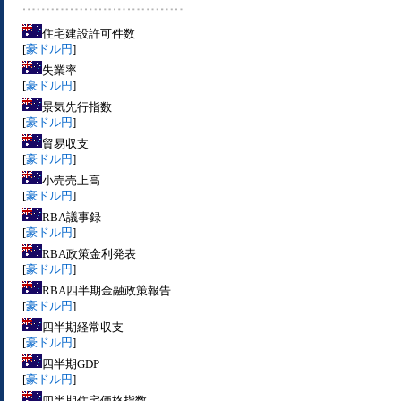
住宅建設許可件数
[
豪ドル円
]
失業率
[
豪ドル円
]
景気先行指数
[
豪ドル円
]
貿易収支
[
豪ドル円
]
小売売上高
[
豪ドル円
]
RBA議事録
[
豪ドル円
]
RBA政策金利発表
[
豪ドル円
]
RBA四半期金融政策報告
[
豪ドル円
]
四半期経常収支
[
豪ドル円
]
四半期GDP
[
豪ドル円
]
四半期住宅価格指数