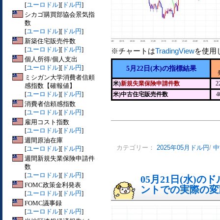
[
ユーロドル
][
ドル円
]
シカゴ購買部協会景気指
数
[
ユーロドル
][
ドル円
]
新築住宅販売件数
[
ユーロドル
][
ドル円
]
※チャートは
TradingView
を使用
個人所得/個人支出
[
ユーロドル
][
ドル円
]
5月22日(木)の指標結果
ミシガン大学消費者信頼
米)
新規失業保険申請件数
2
感指数【確報値】
[
ユーロドル
][
ドル円
]
米)中古住宅販売件数
消費者信頼感指数
[
ユーロドル
][
ドル円
]
雇用コスト指数
[
ユーロドル
][
ドル円
]
週間原油在庫
カテゴリー：
2025年05月ドル円
/
中
[
ユーロドル
][
ドル円
]
週間新規失業保険申請件
数
[
ユーロドル
][
ドル円
]
05月21日(水)
FOMC政策金利発表
ントでの実際の変動[
[
ユーロドル
][
ドル円
]
FOMC議事録
[
ユーロドル
][
ドル円
]