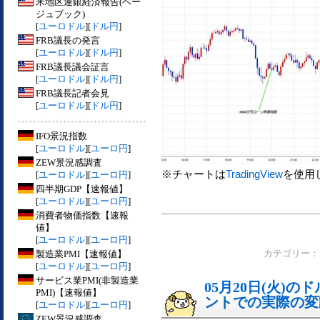
米地区連銀経済報告(ベー
ジュブック)
[
ユーロドル
][
ドル円
]
FRB議長の発言
[
ユーロドル
][
ドル円
]
FRB議長議会証言
[
ユーロドル
][
ドル円
]
FRB議長記者会見
[
ユーロドル
][
ドル円
]
IFO景況指数
[
ユーロドル
][
ユーロ円
]
ZEW景況感調査
※チャートは
TradingView
を使用
[
ユーロドル
][
ユーロ円
]
四半期GDP【速報値】
[
ユーロドル
][
ユーロ円
]
消費者物価指数【速報
値】
[
ユーロドル
][
ユーロ円
]
製造業PMI【速報値】
カテゴリー
[
ユーロドル
][
ユーロ円
]
サービス業PMI(非製造業
05月20日(火)
PMI)【速報値】
ントでの実際の変動[
[
ユーロドル
][
ユーロ円
]
ZEW景況感調査