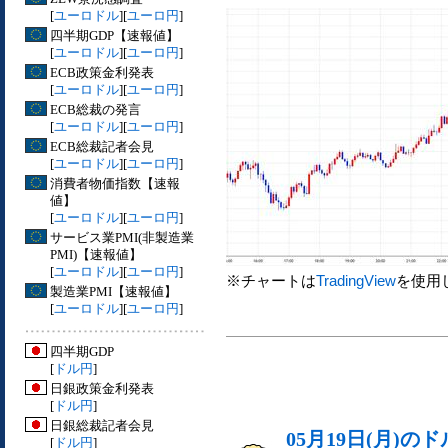
[
ユーロドル
][
ユーロ円
]
四半期GDP【速報値】
[
ユーロドル
][
ユーロ円
]
ECB政策金利発表
[
ユーロドル
][
ユーロ円
]
ECB総裁の発言
[
ユーロドル
][
ユーロ円
]
ECB総裁記者会見
[
ユーロドル
][
ユーロ円
]
消費者物価指数【速報
値】
[
ユーロドル
][
ユーロ円
]
サービス業PMI(非製造業
PMI)【速報値】
[
ユーロドル
][
ユーロ円
]
※チャートは
TradingView
を使用
製造業PMI【速報値】
[
ユーロドル
][
ユーロ円
]
四半期GDP
[
ドル円
]
日銀政策金利発表
[
ドル円
]
日銀総裁記者会見
05月19日(月)
[
ドル円
]