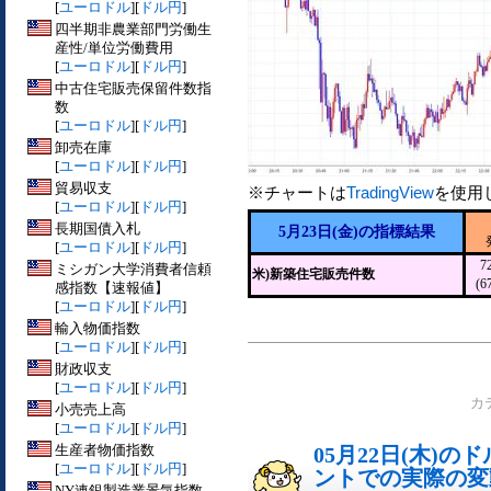
[
ユーロドル
][
ドル円
]
四半期非農業部門労働生
産性/単位労働費用
[
ユーロドル
][
ドル円
]
中古住宅販売保留件数指
数
[
ユーロドル
][
ドル円
]
卸売在庫
[
ユーロドル
][
ドル円
]
貿易収支
※チャートは
TradingView
を使用
[
ユーロドル
][
ドル円
]
長期国債入札
5月23日(金)の指標結果
[
ユーロドル
][
ドル円
]
7
ミシガン大学消費者信頼
米)新築住宅販売件数
(6
感指数【速報値】
[
ユーロドル
][
ドル円
]
輸入物価指数
[
ユーロドル
][
ドル円
]
財政収支
[
ユーロドル
][
ドル円
]
カ
小売売上高
[
ユーロドル
][
ドル円
]
生産者物価指数
05月22日(木)
[
ユーロドル
][
ドル円
]
ントでの実際の変動[
NY連銀製造業景気指数