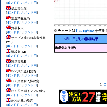
[
ポンドドル
][
ポンド円
]
鉱工業生産
[
ポンドドル
][
ポンド円
]
製造業生産高
[
ポンドドル
][
ポンド円
]
貿易収支
※チャートは
TradingView
を使用
[
ポンドドル
][
ポンド円
]
サービス業PMI(非製造業
5月19日(月)の指標結果
PMI)
[
ポンドドル
][
ポンド円
]
米)景気先行指数
建設業PMI
[
ポンドドル
][
ポンド円
]
製造業PMI
[
ポンドドル
][
ポンド円
]
BOE政策金利発表
[
ポンドドル
][
ポンド円
]
BOE資産購入枠決定
1
2
[
ポンドドル
][
ポンド円
]
BOE四半期インフレ報告
[
ポンドドル
][
ポンド円
]
BOE総裁の発言
[
ポンドドル
][
ポンド円
]