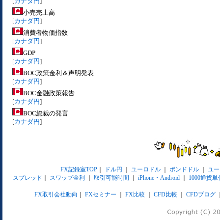
[
カナダ円
]
小売売上高
[
カナダ円
]
消費者物価指数
[
カナダ円
]
GDP
[
カナダ円
]
BOC政策金利＆声明発表
[
カナダ円
]
BOC金融政策報告
[
カナダ円
]
BOC総裁の発言
[
カナダ円
]
FX記録室TOP
｜
ドル円
｜
ユーロドル
｜
ポンドドル
｜
ユー
スプレッド
｜
スワップ金利
｜
取引可能時間
｜
iPhone・Android
｜
1000通貨単
FX取引会社動向
｜
FXセミナー
｜
FX比較
｜
CFD比較
｜
CFDブログ