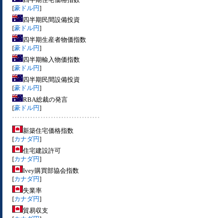
[
豪ドル円
]
四半期民間設備投資
[
豪ドル円
]
四半期生産者物価指数
[
豪ドル円
]
四半期輸入物価指数
[
豪ドル円
]
四半期民間設備投資
[
豪ドル円
]
RBA総裁の発言
[
豪ドル円
]
新築住宅価格指数
[
カナダ円
]
住宅建設許可
[
カナダ円
]
Ivey購買部協会指数
[
カナダ円
]
失業率
[
カナダ円
]
貿易収支