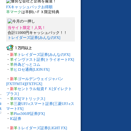
FXキャッシュバックお得順
羊マーク
は羊飼いＦＸ限定特典
当サイト限定！人気！
合計11000円キャッシュバック！！
トレイダーズ証券[みんなのFX]
・
新
羊
トレイダーズ証券[みんなのFX]
・
羊
インヴァスト証券[トライオートFX]
・
羊
外為どっとコム
・
羊
ヒロセ通商[LION FX]
・
新
羊
ゴールデンウェイジャパン
[FXTFMT4][FXTFGX]
・
新
羊
セントラル短資ＦＸ[ダイレクト
プラス]
へ
・
羊
JFX[マトリックス]
・
羊
三菱UFJ eスマート証券[三菱UFJ eス
録
マートFX]
残
庫
/
・
羊
Plus500JP証券[FX]
・
IG証券
・
新
羊
トレイダーズ証券[LIGHT FX]