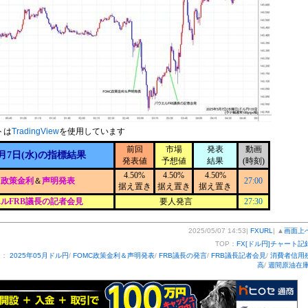
トは
TradingView
を使用しています
前回
市場
発表
動画
月7日(水)の指標結果
発表値
予想値
結果
(時刻)
4.50%
4.50%
4.50%
C政策金利
＆
声明発表
27:00
据え置き
据え置き
据え置き
ルFRB議長の記者会見
要人発言
27:30
2025/05/07 14:53|
FXURL
| ▲
画面上
TOP：
FX[ドル円]チャート記
ー：
2025年05月ドル円
/
FOMC政策金利＆声明発表
/
FRB議長の発言
/
FRB議長記者会見
/
消費者信用
高
/
週間原油在