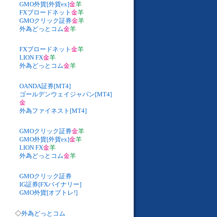
GMO外貨[外貨ex]
金
羊
FXブロードネット
金
羊
GMOクリック証券
金
羊
外為どっとコム
金
羊
FXブロードネット
金
羊
LION FX
金
羊
外為どっとコム
金
羊
OANDA証券[MT4]
ゴールデンウェイジャパン[MT4]
金
外為ファイネスト[MT4]
GMOクリック証券
金
羊
GMO外貨[外貨ex]
金
羊
LION FX
金
羊
外為どっとコム
金
羊
GMOクリック証券
IG証券[FXバイナリー]
GMO外貨[オプトレ!]
◇
外為どっとコム