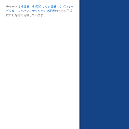
チャートは
IG証券
、
GMOクリック証券
、
ゲインキャ
ピタル・ジャパン
、
サクソバンク証券
のものを正式
に許可を得て使用しています