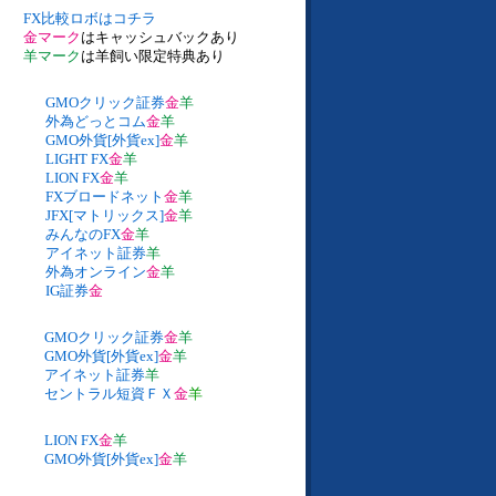
FX比較ロボはコチラ
金マーク
はキャッシュバックあり
羊マーク
は羊飼い限定特典あり
GMOクリック証券
金
羊
外為どっとコム
金
羊
GMO外貨[外貨ex]
金
羊
LIGHT FX
金
羊
LION FX
金
羊
FXブロードネット
金
羊
JFX[マトリックス]
金
羊
みんなのFX
金
羊
アイネット証券
羊
外為オンライン
金
羊
IG証券
金
GMOクリック証券
金
羊
GMO外貨[外貨ex]
金
羊
アイネット証券
羊
セントラル短資ＦＸ
金
羊
LION FX
金
羊
GMO外貨[外貨ex]
金
羊