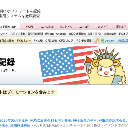
飼いがFXチャートを記録
取引システムを徹底調査
トはプロモーションを含みます
2025年05月ドル円
,
FOMC政策金利＆声明発表
,
FRB議長の発言
,
FRB議長記者会見
,
用残高
,
週間原油在庫
>>05月07日(水)のドル円チャートと経済指標・イベントでの実