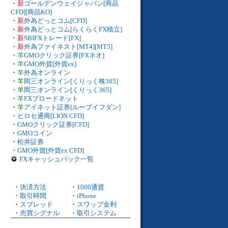
・
新
ゴールデンウェイジャパン[商品
CFD][商品KO]
・
新
外為どっとコム[CFD]
・
新
外為どっとコム[らくらくFX積立]
・
新
SBIFXトレード[FX]
・
新
外為ファイネスト[MT4][MT5]
・
羊
GMOクリック証券[FXネオ]
・
羊
GMO外貨[外貨ex]
・
羊
外為オンライン
・
羊
岡三オンライン[くりっく株365]
・
羊
岡三オンライン[くりっく365]
・
羊
FXブロードネット
・
羊
アイネット証券[ループイフダン]
・
ヒロセ通商[LION CFD]
・
GMOクリック証券[CFD]
・
GMOコイン
・
松井証券
・
GMO外貨[外貨ex CFD]
FXキャッシュバック一覧
・
決済方法
・
1000通貨
・
取引時間
・
iPhone
・
スプレッド
・
スワップ金利
・
売買シグナル
・
取引システム