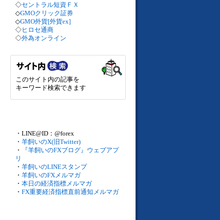
◇
セントラル短資ＦＸ
◇
GMOクリック証券
◇
GMO外貨[外貨ex]
◇
ヒロセ通商
◇
外為オンライン
このサイト内の記事を
キーワード検索できます
・LINE@ID：@forex
・
羊飼いのX(旧Twitter)
・
『羊飼いのFXブログ』ウェブアプ
リ
・
羊飼いのLINEスタンプ
・
羊飼いのFXメルマガ
・
本日の経済指標メルマガ
・
FX重要経済指標直前通知メルマガ