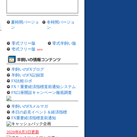
夏時間バージョ
冬時間バージョ
ン
ン
零式フリー版
零式羊飼い版
壱式フリー版
new
羊飼いのFXブログ
羊飼いのFX記録室
FX比較ロボ
FX！重要経済指標直前通知システム
FX口座開設キャンペーン徹底調査
羊飼いのFXメルマガ
本日の必見イベント＆経済指標
FX重要経済指標直前通知
2026年8月3日更新