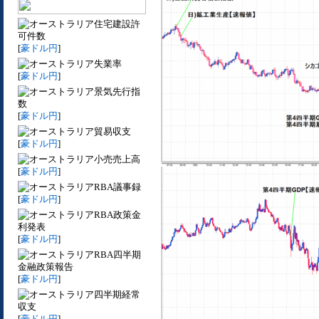
住宅建設許
可件数
[
豪ドル円
]
失業率
[
豪ドル円
]
景気先行指
数
[
豪ドル円
]
貿易収支
[
豪ドル円
]
小売売上高
[
豪ドル円
]
RBA議事録
[
豪ドル円
]
RBA政策金
利発表
[
豪ドル円
]
RBA四半期
金融政策報告
[
豪ドル円
]
四半期経常
収支
[
豪ドル円
]