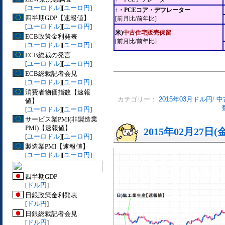
[
ユーロドル
][
ユーロ円
]
↑・PCEコア・デフレーター
四半期GDP【速報値】
[前月比/前年比]
[
ユーロドル
][
ユーロ円
]
米)
中古住宅販売保留
ECB政策金利発表
[前月比/前年比]
[
ユーロドル
][
ユーロ円
]
ECB総裁の発言
[
ユーロドル
][
ユーロ円
]
ECB総裁記者会見
[
ユーロドル
][
ユーロ円
]
消費者物価指数【速報
カテゴリー：
2015年03月ドル円
/
中
値】
[
ユーロドル
][
ユーロ円
]
サービス業PMI(非製造業
PMI)【速報値】
2015年02月27日(
[
ユーロドル
][
ユーロ円
]
製造業PMI【速報値】
[
ユーロドル
][
ユーロ円
]
四半期GDP
[
ドル円
]
日銀政策金利発表
[
ドル円
]
日銀総裁記者会見
[
ドル円
]