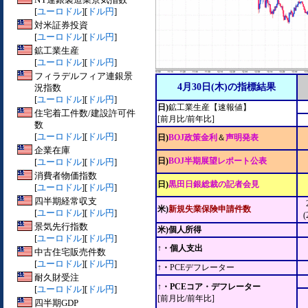
[
ユーロドル
][
ドル円
]
対米証券投資
[
ユーロドル
][
ドル円
]
鉱工業生産
[
ユーロドル
][
ドル円
]
フィラデルフィア連銀景
4月30日(木)の指標結果
況指数
[
ユーロドル
][
ドル円
]
日)
鉱工業生産【速報値】
住宅着工件数/建設許可件
[前月比/前年比]
数
[
ユーロドル
][
ドル円
]
日)
BOJ政策金利
＆
声明発表
企業在庫
日)
BOJ半期展望レポート公表
[
ユーロドル
][
ドル円
]
消費者物価指数
日)
黒田日銀総裁の記者会見
[
ユーロドル
][
ドル円
]
四半期経常収支
米)
新規失業保険申請件数
[
ユーロドル
][
ドル円
]
(
景気先行指数
米)個人所得
[
ユーロドル
][
ドル円
]
↑・個人支出
中古住宅販売件数
[
ユーロドル
][
ドル円
]
↑・
PCEデフレーター
耐久財受注
↑・PCEコア・デフレーター
[
ユーロドル
][
ドル円
]
[前月比/前年比]
四半期GDP