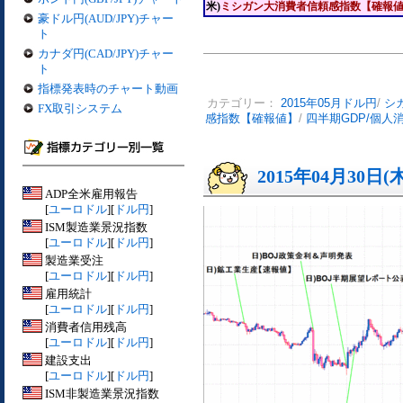
米)
ミシガン大消費者信頼感指数【確報
豪ドル円(AUD/JPY)チャー
ト
カナダ円(CAD/JPY)チャー
ト
指標発表時のチャート動画
カテゴリー：
2015年05月ドル円
/
シ
FX取引システム
感指数【確報値】
/
四半期GDP/個人
2015年04月30日(
ADP全米雇用報告
[
ユーロドル
][
ドル円
]
ISM製造業景況指数
[
ユーロドル
][
ドル円
]
製造業受注
[
ユーロドル
][
ドル円
]
雇用統計
[
ユーロドル
][
ドル円
]
消費者信用残高
[
ユーロドル
][
ドル円
]
建設支出
[
ユーロドル
][
ドル円
]
ISM非製造業景況指数