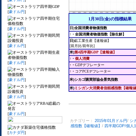
四半期GDP
[
豪ドル円
]
四半期住宅
1月30日(金)の指標結果
価格指数
日)全国消費者物価指数
[
豪ドル円
]
↑・全国消費者物価指数【除生鮮】
四半期民間
設備投資
日)
鉱工業生産【速報値】
[
豪ドル円
]
[前月比/前年比]
四半期生産
米)
第4四半期GDP【速報値】
者物価指数
↑・
個人消費
[
豪ドル円
]
↑・
GDPデフレーター
四半期輸入
↑・
コアPCEデフレーター
物価指数
[
豪ドル円
]
米)シカゴ購買部協会景気指数
四半期民間
米)
ミシガン大消費者信頼感指数【確報
設備投資
[
豪ドル円
]
RBA総裁の
発言
[
豪ドル円
]
カテゴリー：
2015年01月ドル円
/
シ
感指数【確報値】
/
四半期GDP/個人
新築住宅価格指数
[
カナダ円
]