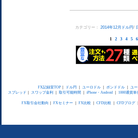
カテゴリー：
2014年12月ドル円
/
1
2
3
4
5
6
FX記録室TOP
｜
ドル円
｜
ユーロドル
｜
ポンドドル
｜
ユー
スプレッド
｜
スワップ金利
｜
取引可能時間
｜
iPhone・Android
｜
1000通貨単
FX取引会社動向
｜
FXセミナー
｜
FX比較
｜
CFD比較
｜
CFDブログ