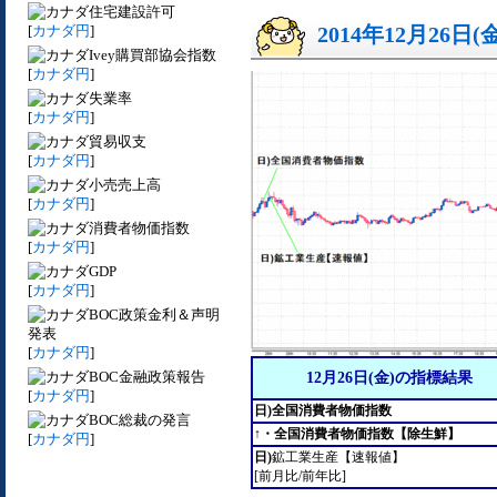
住宅建設許可
[
カナダ円
]
2014年12月26日(
Ivey購買部協会指数
[
カナダ円
]
失業率
[
カナダ円
]
貿易収支
[
カナダ円
]
小売売上高
[
カナダ円
]
消費者物価指数
[
カナダ円
]
GDP
[
カナダ円
]
BOC政策金利＆声明
発表
[
カナダ円
]
BOC金融政策報告
12月26日(金)の指標結果
[
カナダ円
]
日)全国消費者物価指数
BOC総裁の発言
↑・全国消費者物価指数【除生鮮】
[
カナダ円
]
日)
鉱工業生産【速報値】
[前月比/前年比]