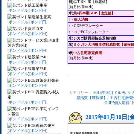
日)
鉱工業生産【速報値】
鉱工業生産
[前月比/前年比]
[
ポンドドル
][
ポンド円
]
米)
第4四半期GDP【改定値】
製造業生産高
↑・
個人消費
[
ポンドドル
][
ポンド円
]
↑・
GDPデフレーター
貿易収支
↑・
コアPCEデフレーター
[
ポンドドル
][
ポンド円
]
米)シカゴ購買部協会景気指数
サービス業PMI(非
米)
ミシガン大消費者信頼感指数【確報
製造業PMI)
[
ポンドドル
][
ポンド円
]
米)
中古住宅販売保留
建設業PMI
[前月比/前年比]
[
ポンドドル
][
ポンド円
]
製造業PMI
[
ポンドドル
][
ポンド円
]
BOE政策金利発表
[
ポンドドル
][
ポンド円
]
BOE資産購入枠決
カテゴリー：
2015年02月ドル円
/
シ
定
感指数【確報値】
/
中古住宅販売
[
ポンドドル
][
ポンド円
]
GDP/個人消費
/
BOE四半期インフ
レ報告
2015年01月30日(
[
ポンドドル
][
ポンド円
]
BOE総裁の発言
[
ポンドドル
][
ポンド円
]