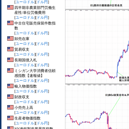
[
ユーロドル
][
ドル円
]
四半期非農業部門労働生
産性/単位労働費用
[
ユーロドル
][
ドル円
]
中古住宅販売保留件数指
数
[
ユーロドル
][
ドル円
]
卸売在庫
[
ユーロドル
][
ドル円
]
貿易収支
[
ユーロドル
][
ドル円
]
長期国債入札
[
ユーロドル
][
ドル円
]
ミシガン大学消費者信頼
感指数【速報値】
[
ユーロドル
][
ドル円
]
輸入物価指数
[
ユーロドル
][
ドル円
]
財政収支
[
ユーロドル
][
ドル円
]
小売売上高
[
ユーロドル
][
ドル円
]
生産者物価指数
[
ユーロドル
][
ドル円
]
NY連銀製造業景気指数