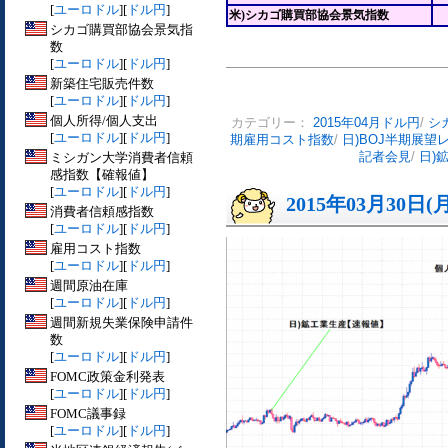
[
ユーロドル
][
ドル円
]
米)シカゴ購買部協会景気指数
シカゴ購買部協会景気指
数
[
ユーロドル
][
ドル円
]
新築住宅販売件数
[
ユーロドル
][
ドル円
]
個人所得/個人支出
カテゴリー：
2015年04月ドル円
/
シ
[
ユーロドル
][
ドル円
]
期雇用コスト指数
/
日)BOJ半期展望
ミシガン大学消費者信頼
記者会見
/
日)
感指数【確報値】
[
ユーロドル
][
ドル円
]
2015年03月30日(
消費者信頼感指数
[
ユーロドル
][
ドル円
]
雇用コスト指数
[
ユーロドル
][
ドル円
]
週間原油在庫
[
ユーロドル
][
ドル円
]
週間新規失業保険申請件
数
[
ユーロドル
][
ドル円
]
FOMC政策金利発表
[
ユーロドル
][
ドル円
]
FOMC議事録
[
ユーロドル
][
ドル円
]