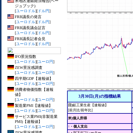
米地区連銀経済報告(ベー
ジュブック)
[
ユーロドル
][
ドル円
]
FRB議長の発言
[
ユーロドル
][
ドル円
]
FRB議長議会証言
[
ユーロドル
][
ドル円
]
FRB議長記者会見
[
ユーロドル
][
ドル円
]
IFO景況指数
[
ユーロドル
][
ユーロ円
]
ZEW景況感調査
[
ユーロドル
][
ユーロ円
]
四半期GDP【速報値】
[
ユーロドル
][
ユーロ円
]
消費者物価指数【速報
値】
3月30日(月)の指標結果
[
ユーロドル
][
ユーロ円
]
日)
鉱工業生産【速報値】
製造業PMI【速報値】
[前月比/前年比]
[
ユーロドル
][
ユーロ円
]
サービス業PMI(非製造業
米)個人所得
PMI)【速報値】
[
ユーロドル
][
ユーロ円
]
↑・個人支出
ZEW景況感調査
↑・
PCEデフレーター