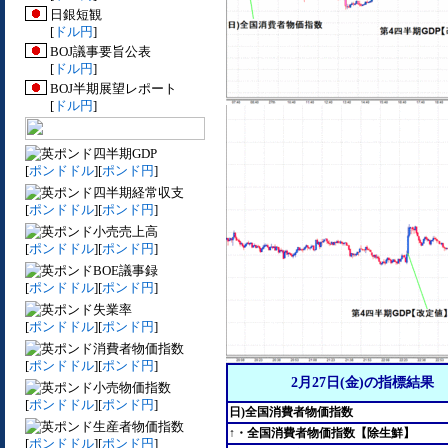
日銀短観
[
ドル円
]
BOJ議事要旨公表
[
ドル円
]
BOJ半期展望レポート
[
ドル円
]
四半期GDP
[
ポンドドル
][
ポンド円
]
四半期経常収支
[
ポンドドル
][
ポンド円
]
小売売上高
[
ポンドドル
][
ポンド円
]
BOE議事録
[
ポンドドル
][
ポンド円
]
失業率
[
ポンドドル
][
ポンド円
]
消費者物価指数
[
ポンドドル
][
ポンド円
]
2月27日(金)の指標結果
小売物価指数
[
ポンドドル
][
ポンド円
]
日)全国消費者物価指数
生産者物価指数
↑・全国消費者物価指数【除生鮮】
[
ポンドドル
][
ポンド円
]