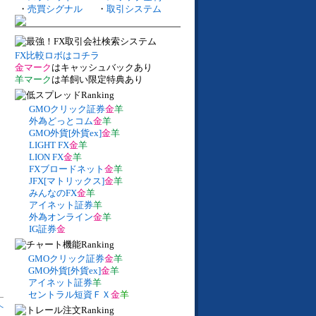
・
売買シグナル
・
取引システム
FX比較ロボはコチラ
金マーク
はキャッシュバックあり
羊マーク
は羊飼い限定特典あり
GMOクリック証券
金
羊
外為どっとコム
金
羊
GMO外貨[外貨ex]
金
羊
LIGHT FX
金
羊
LION FX
金
羊
FXブロードネット
金
羊
JFX[マトリックス]
金
羊
みんなのFX
金
羊
アイネット証券
羊
外為オンライン
金
羊
IG証券
金
GMOクリック証券
金
羊
GMO外貨[外貨ex]
金
羊
アイネット証券
羊
セントラル短資ＦＸ
金
羊
へ