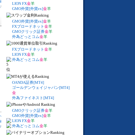
録
LION FX
金
羊
数
/
GMO外貨[外貨ex]
金
羊
GMO外貨[外貨ex]
金
羊
FXブロードネット
金
羊
GMOクリック証券
金
羊
外為どっとコム
金
羊
FXブロードネット
金
羊
LION FX
金
羊
外為どっとコム
金
羊
OANDA証券[MT4]
ゴールデンウェイジャパン[MT4]
金
外為ファイネスト[MT4]
GMOクリック証券
金
羊
GMO外貨[外貨ex]
金
羊
へ
LION FX
金
羊
録
外為どっとコム
金
羊
円
/