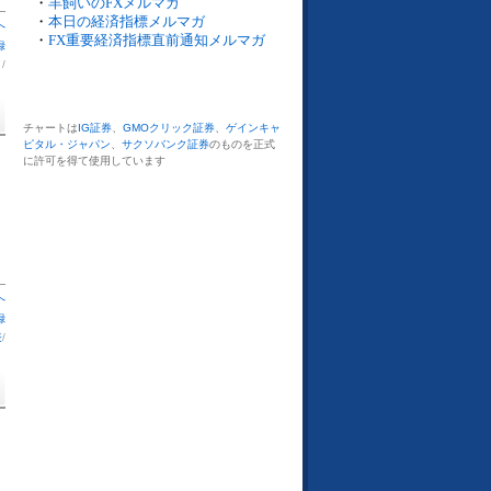
・
羊飼いのFXメルマガ
・
本日の経済指標メルマガ
へ
・
FX重要経済指標直前通知メルマガ
録
】
/
チャートは
IG証券
、
GMOクリック証券
、
ゲインキャ
ピタル・ジャパン
、
サクソバンク証券
のものを正式
に許可を得て使用しています
へ
録
表
/