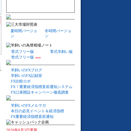
夏時間バージョ
冬時間バージョ
ン
ン
零式フリー版
零式羊飼い版
壱式フリー版
new
羊飼いのFXブログ
羊飼いのFX記録室
FX比較ロボ
FX！重要経済指標直前通知システム
FX口座開設キャンペーン徹底調査
羊飼いのFXメルマガ
本日の必見イベント＆経済指標
FX重要経済指標直前通知
2026年8月3日更新