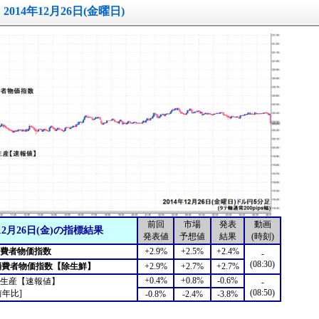
2014年12月26日(金曜日)
前回
市場
発表
動画
12月26日(金)の指標結果
発表値
予想値
結果
(時刻)
消費者物価指数
+2.9%
+2.5%
+2.4%
-
(08:30)
消費者物価指数【除生鮮】
+2.9%
+2.7%
+2.7%
+0.4%
+0.8%
-0.6%
生産【速報値】
-
(08:50)
前年比]
-0.8%
-2.4%
-3.8%