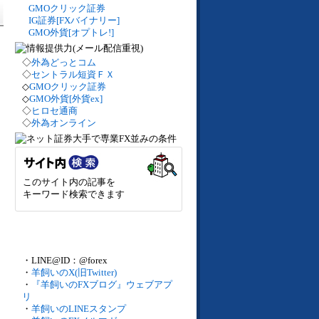
GMOクリック証券
IG証券[FXバイナリー]
GMO外貨[オプトレ!]
◇
外為どっとコム
◇
セントラル短資ＦＸ
◇
GMOクリック証券
◇
GMO外貨[外貨ex]
◇
ヒロセ通商
◇
外為オンライン
このサイト内の記事を
キーワード検索できます
・LINE@ID：@forex
・
羊飼いのX(旧Twitter)
・
『羊飼いのFXブログ』ウェブアプ
リ
・
羊飼いのLINEスタンプ