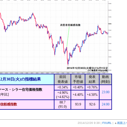
前回
市場
発表
動画
12月30日(火)の指標結果
発表値
予想値
結果
(時刻)
+0.34%
+0.40%
+0.76%
P/ケース・シラー住宅価格指数
23:00
+4.90%
前年比]
+4.40%
+4.50%
(+4.82%)
88.7
信頼感指数
93.9
92.6
24:00
(91.0)
2014/12/26 9:38 |
FXURL
| ▲
画面上