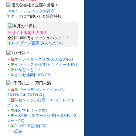
FXキャッシュバックお得順
羊マーク
は羊飼いＦＸ限定特典
当サイト限定！人気！
合計11000円キャッシュバック！！
トレイダーズ証券[みんなのFX]
・
新
羊
トレイダーズ証券[みんなのFX]
・
羊
インヴァスト証券[トライオートFX]
・
羊
外為どっとコム
・
羊
ヒロセ通商[LION FX]
・
新
羊
ゴールデンウェイジャパン
[FXTFMT4][FXTFGX]
・
新
羊
セントラル短資ＦＸ[ダイレクト
プラス]
・
羊
JFX[マトリックス]
・
羊
三菱UFJ eスマート証券[三菱UFJ eス
マートFX]
・
羊
Plus500JP証券[FX]
・
IG証券