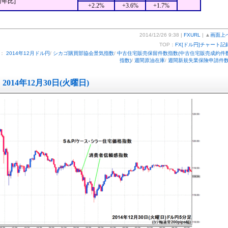
前年比]
+2.2%
+3.6%
+1.7%
2014/12/26 9:38 |
FXURL
| ▲
画面上
TOP：
FX[ドル円]チャート記
ー：
2014年12月ドル円
/
シカゴ購買部協会景気指数
/
中古住宅販売保留件数指数(中古住宅販売成約件
指数)
/
週間原油在庫
/
週間新規失業保険申請件
2014年12月30日(火曜日)