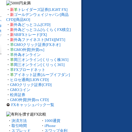
・
新
羊
トレイダーズ証券[LIGHT FX]
・
新
ゴールデンウェイジャパン[商品
CFD][商品KO]
へ
・
新
外為どっとコム[CFD]
録
・
新
外為どっとコム[らくらくFX積立]
数
・
新
SBIFXトレード[FX]
数
/
・
新
外為ファイネスト[MT4][MT5]
・
羊
GMOクリック証券[FXネオ]
・
羊
GMO外貨[外貨ex]
・
羊
外為オンライン
・
羊
岡三オンライン[くりっく株365]
・
羊
岡三オンライン[くりっく365]
・
羊
FXブロードネット
・
羊
アイネット証券[ループイフダン]
・
ヒロセ通商[LION CFD]
・
GMOクリック証券[CFD]
・
GMOコイン
・
松井証券
・
GMO外貨[外貨ex CFD]
FXキャッシュバック一覧
・
決済方法
・
1000通貨
・
取引時間
・
iPhone
・
スプレッド
・
スワップ金利