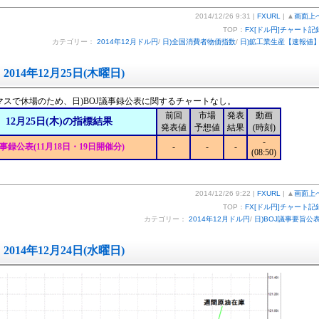
2014/12/26 9:31 |
FXURL
| ▲
画面上
TOP：
FX[ドル円]チャート記
カテゴリー：
2014年12月ドル円
/
日)全国消費者物価指数
/
日)鉱工業生産【速報値
2014年12月25日(木曜日)
マスで休場のため、日)BOJ議事録公表に関するチャートなし。
前回
市場
発表
動画
12月25日(木)の指標結果
発表値
予想値
結果
(時刻)
-
議事録公表(11月18日・19日開催分)
-
-
-
(08:50)
2014/12/26 9:22 |
FXURL
| ▲
画面上
TOP：
FX[ドル円]チャート記
カテゴリー：
2014年12月ドル円
/
日)BOJ議事要旨公
2014年12月24日(水曜日)