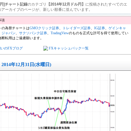
ル円]チャート記録
のカテゴリ
【2014年12月ドル円】
に投稿されたすべてのエ
のアーカイブのページが、新しい順番に並んでいます。
トの為替チャートは
GMOクリック証券
、
トレイダーズ証券
、
IG証券
、
ゲインキャ
・ジャパン
、
サクソバンク証券
、
TradingView
のものを正式な許可を得て使用してい
無断転用はご遠慮願います。
飼いのFXブログ
FXキャッシュバック一覧
2014年12月31日(水曜日)