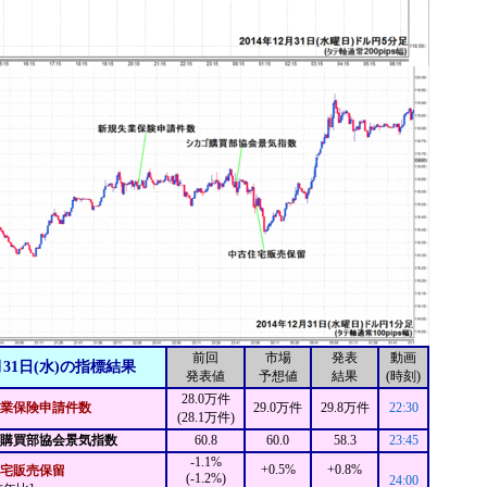
前回
市場
発表
動画
月31日(水)の指標結果
発表値
予想値
結果
(時刻)
28.0万件
業保険申請件数
29.0万件
29.8万件
22:30
(28.1万件)
ゴ購買部協会景気指数
60.8
60.0
58.3
23:45
-1.1%
+0.5%
+0.8%
宅販売保留
(-1.2%)
24:00