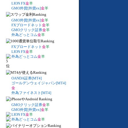
LION FX
金
羊
GMO外貨[外貨ex]
金
羊
GMO外貨[外貨ex]
金
羊
FXブロードネット
金
羊
GMOクリック証券
金
羊
外為どっとコム
金
羊
FXブロードネット
金
羊
LION FX
金
羊
外為どっとコム
金
羊
OANDA証券[MT4]
ゴールデンウェイジャパン[MT4]
金
外為ファイネスト[MT4]
GMOクリック証券
金
羊
GMO外貨[外貨ex]
金
羊
LION FX
金
羊
外為どっとコム
金
羊