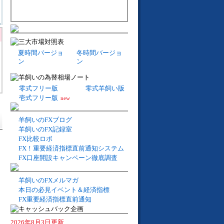
夏時間バージョ
冬時間バージョ
ン
ン
零式フリー版
零式羊飼い版
壱式フリー版
new
羊飼いのFXブログ
羊飼いのFX記録室
FX比較ロボ
FX！重要経済指標直前通知システム
FX口座開設キャンペーン徹底調査
羊飼いのFXメルマガ
本日の必見イベント＆経済指標
FX重要経済指標直前通知
2026年8月3日更新