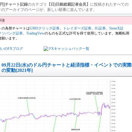
ル円]チャート記録
のカテゴリ
【日)日銀総裁記者会見】
に投稿されたすべての
リのアーカイブのページが、新しい順番に並んでいます。
トの為替チャートは
GMOクリック証券
、
トレイダーズ証券
、
IG証券
、
StoneX証
クソバンク証券
、
TradingView
のものを正式な許可を得て使用しています。無断転用
慮願います。
飼いのFXブログ
FXキャッシュバック一覧
09月22日(水)のドル円チャートと経済指標・イベントでの実際
の変動[2021年]