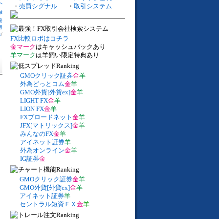
へ
・
売買シグナル
・
取引システム
録
発
週
庫
/
FX比較ロボはコチラ
金マーク
はキャッシュバックあり
羊マーク
は羊飼い限定特典あり
GMOクリック証券
金
羊
外為どっとコム
金
羊
GMO外貨[外貨ex]
金
羊
LIGHT FX
金
羊
LION FX
金
羊
FXブロードネット
金
羊
JFX[マトリックス]
金
羊
みんなのFX
金
羊
アイネット証券
羊
外為オンライン
金
羊
IG証券
金
GMOクリック証券
金
羊
GMO外貨[外貨ex]
金
羊
アイネット証券
羊
セントラル短資ＦＸ
金
羊