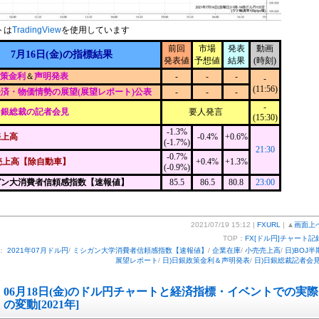
トは
TradingView
を使用しています
前回
市場
発表
動画
7月16日(金)の指標結果
発表値
予想値
結果
(時刻)
政策金利
＆
声明発表
-
-
-
-
(11:56)
済・物価情勢の展望(展望レポート)公表
-
-
-
-
日銀総裁の記者会見
要人発言
(15:30)
-1.3%
売上高
-0.4%
+0.6%
(-1.7%)
21:30
-0.7%
売上高【除自動車】
+0.4%
+1.3%
(-0.9%)
ガン大消費者信頼感指数【速報値】
85.5
86.5
80.8
23:00
2021/07/19 15:12 |
FXURL
| ▲
画面上
TOP：
FX[ドル円]チャート記
：
2021年07月ドル円
/
ミシガン大学消費者信頼感指数【速報値】
/
企業在庫
/
小売売上高
/
日)BOJ半
展望レポート
/
日)日銀政策金利＆声明発表
/
日)日銀総裁記者会
06月18日(金)のドル円チャートと経済指標・イベントでの実際
の変動[2021年]