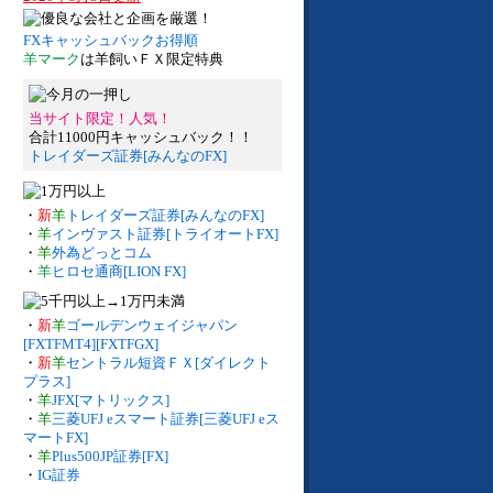
FXキャッシュバックお得順
羊マーク
は羊飼いＦＸ限定特典
当サイト限定！人気！
合計11000円キャッシュバック！！
トレイダーズ証券[みんなのFX]
・
新
羊
トレイダーズ証券[みんなのFX]
・
羊
インヴァスト証券[トライオートFX]
・
羊
外為どっとコム
・
羊
ヒロセ通商[LION FX]
・
新
羊
ゴールデンウェイジャパン
[FXTFMT4][FXTFGX]
・
新
羊
セントラル短資ＦＸ[ダイレクト
プラス]
・
羊
JFX[マトリックス]
・
羊
三菱UFJ eスマート証券[三菱UFJ eス
マートFX]
・
羊
Plus500JP証券[FX]
・
IG証券