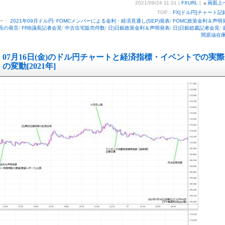
2021/09/24 11:31 |
FXURL
| ▲
画面上
TOP：
FX[ドル円]チャート記
ー：
2021年09月ドル円
/
FOMCメンバーによる金利・経済見通し(SEP)発表
/
FOMC政策金利＆声明
議長の発言
/
FRB議長記者会見
/
中古住宅販売件数
/
日)日銀政策金利＆声明発表
/
日)日銀総裁記者会見
/
間原油在
07月16日(金)のドル円チャートと経済指標・イベントでの実際
の変動[2021年]