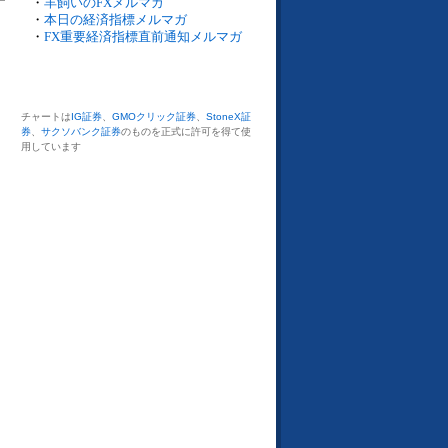
・
羊飼いのFXメルマガ
・
本日の経済指標メルマガ
・
FX重要経済指標直前通知メルマガ
チャートは
IG証券
、
GMOクリック証券
、
StoneX証
券
、
サクソバンク証券
のものを正式に許可を得て使
用しています