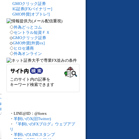
GMOクリック証券
IG証券[FXバイナリー]
GMO外貨[オプトレ!]
◇
外為どっとコム
◇
セントラル短資ＦＸ
◇
GMOクリック証券
◇
GMO外貨[外貨ex]
◇
ヒロセ通商
◇
外為オンライン
このサイト内の記事を
キーワード検索できます
へ
録
期
・LINE@ID：@forex
見
/
・
羊飼いのX(旧Twitter)
・
『羊飼いのFXブログ』ウェブアプ
リ
・
羊飼いのLINEスタンプ