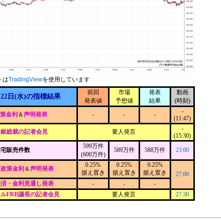
トは
TradingView
を使用しています
前回
市場
発表
動画
月22日(水)の指標結果
発表値
予想値
結果
(時刻)
-
政策金利
＆
声明発表
-
-
-
(11:47)
-
日銀総裁の記者会見
要人発言
(15:30)
599万件
住宅販売件数
589万件
588万件
23:00
(600万件)
0.25%
0.25%
0.25%
C政策金利
＆
声明発表
据え置き
据え置き
据え置き
27:00
経済・金利見通し発表
-
-
-
ルFRB議長の記者会見
要人発言
27:30