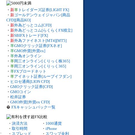
・
新
羊
トレイダーズ証券[LIGHT FX]
・
新
ゴールデンウェイジャパン[商品
CFD][商品KO]
・
新
外為どっとコム[CFD]
・
新
外為どっとコム[らくらくFX積立]
・
新
SBIFXトレード[FX]
・
新
外為ファイネスト[MT4][MT5]
・
羊
GMOクリック証券[FXネオ]
・
羊
GMO外貨[外貨ex]
・
羊
外為オンライン
・
羊
岡三オンライン[くりっく株365]
・
羊
岡三オンライン[くりっく365]
・
羊
FXブロードネット
・
羊
アイネット証券[ループイフダン]
・
ヒロセ通商[LION CFD]
・
GMOクリック証券[CFD]
・
GMOコイン
・
松井証券
・
GMO外貨[外貨ex CFD]
FXキャッシュバック一覧
・
決済方法
・
1000通貨
・
取引時間
・
iPhone
・
スプレッド
・
スワップ金利