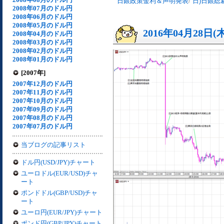
日銀政策金利＆声明発表
/
日)日銀総
2008年07月のドル円
2008年06月のドル円
2008年05月のドル円
2016年04月28日(
2008年04月のドル円
2008年03月のドル円
2008年02月のドル円
2008年01月のドル円
[2007年]
2007年12月のドル円
2007年11月のドル円
2007年10月のドル円
2007年09月のドル円
2007年08月のドル円
2007年07月のドル円
当ブログの記事リスト
ドル円(USD/JPY)チャート
ユーロドル(EUR/USD)チャ
ート
ポンドドル(GBP/USD)チャ
ート
ユーロ円(EUR/JPY)チャート
ポンド円(GBP/JPY)チャート