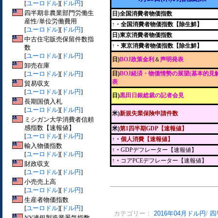
[
ユーロドル
][
ドル円
]
四半期非農業部門労働生
日)全国消費者物価指数
産性/単位労働費用
↑・全国消費者物価指数【除生鮮】
[
ユーロドル
][
ドル円
]
日)東京消費者物価指数
中古住宅販売保留件数指
↑・東京消費者物価指数【除生鮮】
数
[
ユーロドル
][
ドル円
]
日)
BOJ政策金利
＆
声明発表
卸売在庫
[
ユーロドル
][
ドル円
]
日)
BOJ経済・物価情勢の展望(基本的見解
表
貿易収支
[
ユーロドル
][
ドル円
]
日)
黒田日銀総裁の記者会見
長期国債入札
[
ユーロドル
][
ドル円
]
米)
新規失業保険申請件数
ミシガン大学消費者信頼
感指数【速報値】
米)
第1四半期GDP【速報値】
[
ユーロドル
][
ドル円
]
↑・
個人消費【速報値】
輸入物価指数
↑・
GDPデフレーター【速報値】
[
ユーロドル
][
ドル円
]
↑・
コアPCEデフレーター【速報値】
財政収支
[
ユーロドル
][
ドル円
]
小売売上高
[
ユーロドル
][
ドル円
]
生産者物価指数
[
ユーロドル
][
ドル円
]
カテゴリー：
2016年04月ドル円
/
四
NY連銀製造業景気指数