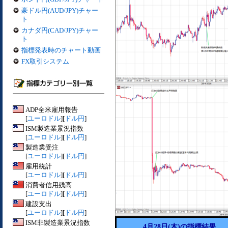
豪ドル円(AUD/JPY)チャー
ト
カナダ円(CAD/JPY)チャー
ト
指標発表時のチャート動画
FX取引システム
ADP全米雇用報告
[
ユーロドル
][
ドル円
]
ISM製造業景況指数
[
ユーロドル
][
ドル円
]
製造業受注
[
ユーロドル
][
ドル円
]
雇用統計
[
ユーロドル
][
ドル円
]
消費者信用残高
[
ユーロドル
][
ドル円
]
建設支出
[
ユーロドル
][
ドル円
]
ISM非製造業景況指数
4月28日(木)の指標結果