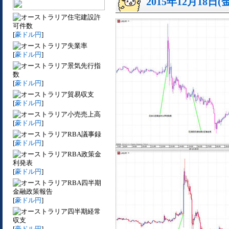
2015年12月18日(
住宅建設許
可件数
[
豪ドル円
]
失業率
[
豪ドル円
]
景気先行指
数
[
豪ドル円
]
貿易収支
[
豪ドル円
]
小売売上高
[
豪ドル円
]
RBA議事録
[
豪ドル円
]
RBA政策金
利発表
[
豪ドル円
]
RBA四半期
金融政策報告
[
豪ドル円
]
四半期経常
収支
[
豪ドル円
]