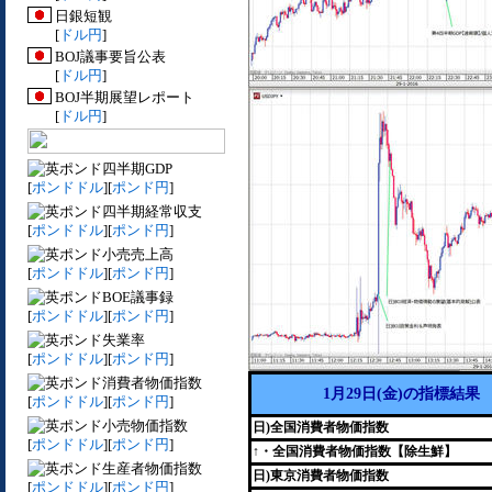
日銀短観
[
ドル円
]
BOJ議事要旨公表
[
ドル円
]
BOJ半期展望レポート
[
ドル円
]
四半期GDP
[
ポンドドル
][
ポンド円
]
四半期経常収支
[
ポンドドル
][
ポンド円
]
小売売上高
[
ポンドドル
][
ポンド円
]
BOE議事録
[
ポンドドル
][
ポンド円
]
失業率
[
ポンドドル
][
ポンド円
]
消費者物価指数
1月29日(金)の指標結果
[
ポンドドル
][
ポンド円
]
小売物価指数
日)全国消費者物価指数
[
ポンドドル
][
ポンド円
]
↑・全国消費者物価指数【除生鮮】
生産者物価指数
日)東京消費者物価指数
[
ポンドドル
][
ポンド円
]