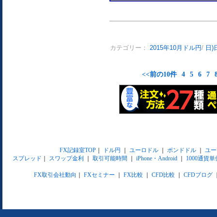
カテゴリー：
2015年10月ドル円
/
日
<<前の10件
4
5
6
7
FX記録室TOP
｜
ドル円
｜
ユーロドル
｜
ポンドドル
｜
ユー
スプレッド
｜
スワップ金利
｜
取引可能時間
｜
iPhone・Android
｜
1000通貨単
FX取引会社動向
｜
FXセミナー
｜
FX比較
｜
CFD比較
｜
CFDブログ