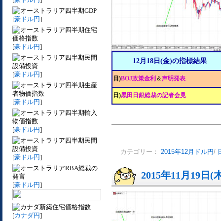
四半期GDP
[
豪ドル円
]
四半期住宅
価格指数
[
豪ドル円
]
四半期民間
12月18日(金)の指標結果
設備投資
[
豪ドル円
]
日)
BOJ政策金利
＆
声明発表
四半期生産
者物価指数
日)
黒田日銀総裁の記者会見
[
豪ドル円
]
四半期輸入
物価指数
[
豪ドル円
]
四半期民間
設備投資
カテゴリー：
2015年12月ドル円
/
[
豪ドル円
]
RBA総裁の
2015年11月19日(
発言
[
豪ドル円
]
新築住宅価格指数
[
カナダ円
]