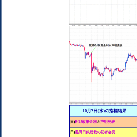
10月7日(水)の指標結果
日)
BOJ政策金利
＆
声明発表
日)
黒田日銀総裁の記者会見