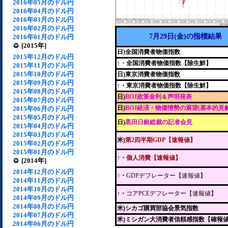
2016年05月のドル円
2016年04月のドル円
2016年03月のドル円
2016年02月のドル円
7月29日(金)の指標結果
2016年01月のドル円
[2015年]
日)全国消費者物価指数
2015年12月のドル円
↑・全国消費者物価指数【除生鮮】
2015年11月のドル円
2015年10月のドル円
日)東京消費者物価指数
2015年09月のドル円
↑・東京消費者物価指数【除生鮮】
2015年08月のドル円
日)
BOJ政策金利
＆
声明発表
2015年07月のドル円
日)
BOJ経済・物価情勢の展望(基本的見
2015年06月のドル円
2015年05月のドル円
日)
黒田日銀総裁の記者会見
2015年04月のドル円
2015年03月のドル円
米)
第2四半期GDP【速報値】
2015年02月のドル円
2015年01月のドル円
↑・
個人消費【速報値】
[2014年]
2014年12月のドル円
↑・
GDPデフレーター【速報値】
2014年11月のドル円
2014年10月のドル円
↑・
コアPCEデフレーター【速報値】
2014年09月のドル円
2014年08月のドル円
米)シカゴ購買部協会景気指数
2014年07月のドル円
米)ミシガン大消費者信頼感指数【確報
2014年06月のドル円