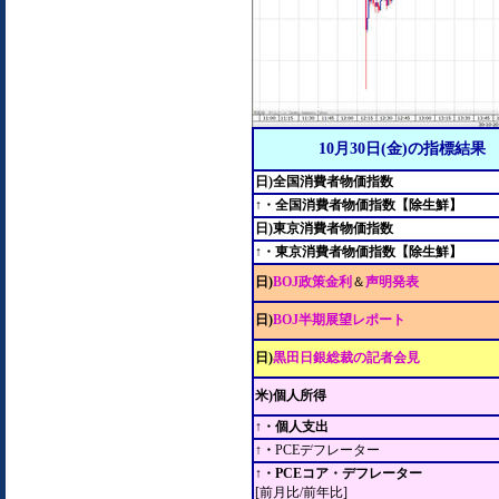
10月30日(金)の指標結果
日)全国消費者物価指数
↑・全国消費者物価指数【除生鮮】
日)東京消費者物価指数
↑・東京消費者物価指数【除生鮮】
日)
BOJ政策金利
＆
声明発表
日)
BOJ半期展望レポート
日)
黒田日銀総裁の記者会見
米)個人所得
↑・個人支出
↑・
PCEデフレーター
↑・PCEコア・デフレーター
[前月比/前年比]