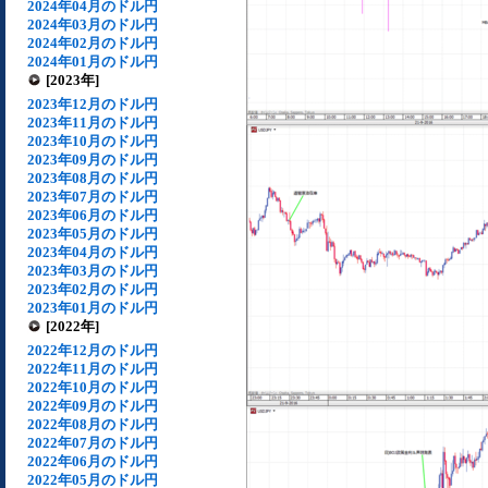
2024年04月のドル円
2024年03月のドル円
2024年02月のドル円
2024年01月のドル円
[2023年]
2023年12月のドル円
2023年11月のドル円
2023年10月のドル円
2023年09月のドル円
2023年08月のドル円
2023年07月のドル円
2023年06月のドル円
2023年05月のドル円
2023年04月のドル円
2023年03月のドル円
2023年02月のドル円
2023年01月のドル円
[2022年]
2022年12月のドル円
2022年11月のドル円
2022年10月のドル円
2022年09月のドル円
2022年08月のドル円
2022年07月のドル円
2022年06月のドル円
2022年05月のドル円