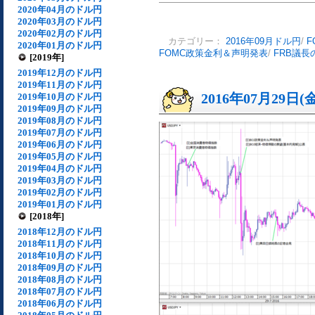
2020年04月のドル円
2020年03月のドル円
2020年02月のドル円
カテゴリー：
2016年09月ドル円
/
F
2020年01月のドル円
FOMC政策金利＆声明発表
/
FRB議長
[2019年]
2019年12月のドル円
2019年11月のドル円
2016年07月29日(
2019年10月のドル円
2019年09月のドル円
2019年08月のドル円
2019年07月のドル円
2019年06月のドル円
2019年05月のドル円
2019年04月のドル円
2019年03月のドル円
2019年02月のドル円
2019年01月のドル円
[2018年]
2018年12月のドル円
2018年11月のドル円
2018年10月のドル円
2018年09月のドル円
2018年08月のドル円
2018年07月のドル円
2018年06月のドル円