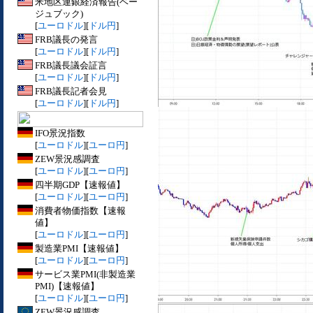
米地区連銀経済報告(ベー
ジュブック)
[
ユーロドル
][
ドル円
]
FRB議長の発言
[
ユーロドル
][
ドル円
]
FRB議長議会証言
[
ユーロドル
][
ドル円
]
FRB議長記者会見
[
ユーロドル
][
ドル円
]
IFO景況指数
[
ユーロドル
][
ユーロ円
]
ZEW景況感調査
[
ユーロドル
][
ユーロ円
]
四半期GDP【速報値】
[
ユーロドル
][
ユーロ円
]
消費者物価指数【速報
値】
[
ユーロドル
][
ユーロ円
]
製造業PMI【速報値】
[
ユーロドル
][
ユーロ円
]
サービス業PMI(非製造業
PMI)【速報値】
[
ユーロドル
][
ユーロ円
]
ZEW景況感調査