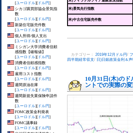
米)フィラデルフィア連銀景況指数
[
ユーロドル
][
ドル円
]
シカゴ購買部協会景気指
米)景気先行指数
数
[
ユーロドル
][
ドル円
]
米)中古住宅販売件数
新築住宅販売件数
[
ユーロドル
][
ドル円
]
個人所得/個人支出
[
ユーロドル
][
ドル円
]
ミシガン大学消費者信頼
感指数【確報値】
カテゴリー：
2019年12月ドル円
/
[
ユーロドル
][
ドル円
]
四半期経常収支
/
日)日銀政策金利＆
消費者信頼感指数
[
ユーロドル
][
ドル円
]
雇用コスト指数
10月31日(木)
[
ユーロドル
][
ドル円
]
ントでの実際の変動[
週間原油在庫
[
ユーロドル
][
ドル円
]
週間新規失業保険申請件
数
[
ユーロドル
][
ドル円
]
FOMC政策金利発表
[
ユーロドル
][
ドル円
]
FOMC議事録
[
ユーロドル
][
ドル円
]