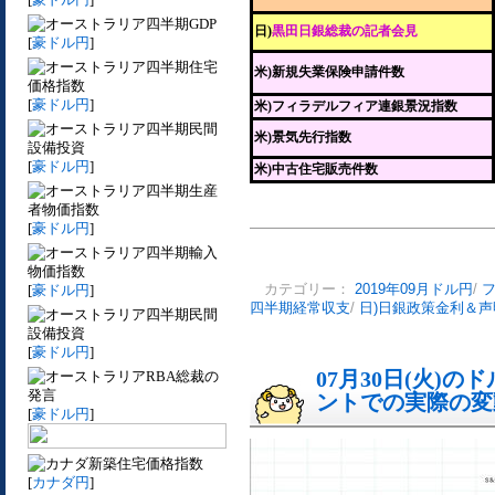
四半期GDP
日)
黒田日銀総裁の記者会見
[
豪ドル円
]
四半期住宅
米)新規失業保険申請件数
価格指数
[
豪ドル円
]
米)フィラデルフィア連銀景況指数
四半期民間
米)景気先行指数
設備投資
[
豪ドル円
]
米)中古住宅販売件数
四半期生産
者物価指数
[
豪ドル円
]
四半期輸入
物価指数
[
豪ドル円
]
カテゴリー：
2019年09月ドル円
/
四半期経常収支
/
日)日銀政策金利＆
四半期民間
設備投資
[
豪ドル円
]
07月30日(火)
RBA総裁の
発言
ントでの実際の変動[
[
豪ドル円
]
新築住宅価格指数
[
カナダ円
]