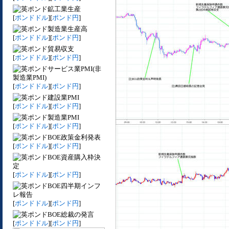
鉱工業生産
[
ポンドドル
][
ポンド円
]
製造業生産高
[
ポンドドル
][
ポンド円
]
貿易収支
[
ポンドドル
][
ポンド円
]
サービス業PMI(非
製造業PMI)
[
ポンドドル
][
ポンド円
]
建設業PMI
[
ポンドドル
][
ポンド円
]
製造業PMI
[
ポンドドル
][
ポンド円
]
BOE政策金利発表
[
ポンドドル
][
ポンド円
]
BOE資産購入枠決
定
[
ポンドドル
][
ポンド円
]
BOE四半期インフ
レ報告
[
ポンドドル
][
ポンド円
]
BOE総裁の発言
[
ポンドドル
][
ポンド円
]