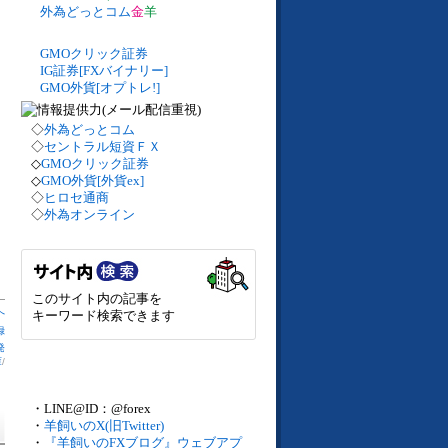
外為どっとコム
金
羊
GMOクリック証券
IG証券[FXバイナリー]
GMO外貨[オプトレ!]
◇
外為どっとコム
◇
セントラル短資ＦＸ
◇
GMOクリック証券
◇
GMO外貨[外貨ex]
◇
ヒロセ通商
◇
外為オンライン
このサイト内の記事を
へ
キーワード検索できます
録
発
庫
/
・LINE@ID：@forex
・
羊飼いのX(旧Twitter)
・
『羊飼いのFXブログ』ウェブアプ