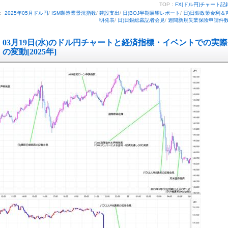
TOP：
FX[ドル円]チャート記
：
2025年05月ドル円
/
ISM製造業景況指数
/
建設支出
/
日)BOJ半期展望レポート
/
日)日銀政策金利＆
明発表
/
日)日銀総裁記者会見
/
週間新規失業保険申請件
03月19日(水)のドル円チャートと経済指標・イベントでの実際
の変動[2025年]