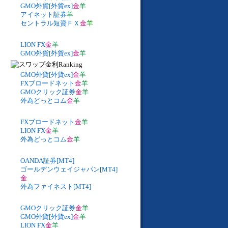
GMO外貨[外貨ex]
金
羊
アイネット証券
羊
セントラル短資ＦＸ
金
羊
LION FX
金
羊
GMO外貨[外貨ex]
金
羊
GMO外貨[外貨ex]
金
羊
FXブロードネット
金
羊
GMOクリック証券
金
羊
外為どっとコム
金
羊
FXブロードネット
金
羊
LION FX
金
羊
外為どっとコム
金
羊
OANDA証券[MT4]
ゴールデンウェイジャパン[MT4]
金
外為ファイネスト[MT4]
GMOクリック証券
金
羊
GMO外貨[外貨ex]
金
羊
LION FX
金
羊