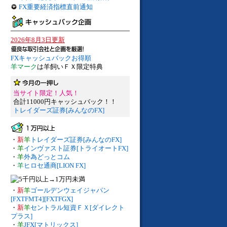
FX重要経済指標直前通知
2026年8月3日更新
FXキャッシュバックお得順
羊マーク
は羊飼いＦＸ限定特典
当サイト限定！人気！
合計11000円キャッシュバック！！
トレイダーズ証券[みんなのFX]
・
新
羊
トレイダーズ証券[みんなのFX]
・
羊
インヴァスト証券[トライオートFX]
・
羊
外為どっとコム
・
羊
ヒロセ通商[LION FX]
・
新
羊
ゴールデンウェイジャパン
[FXTFMT4][FXTFGX]
・
新
羊
セントラル短資ＦＸ[ダイレクト
プラス]
・
羊
JFX[マトリックス]