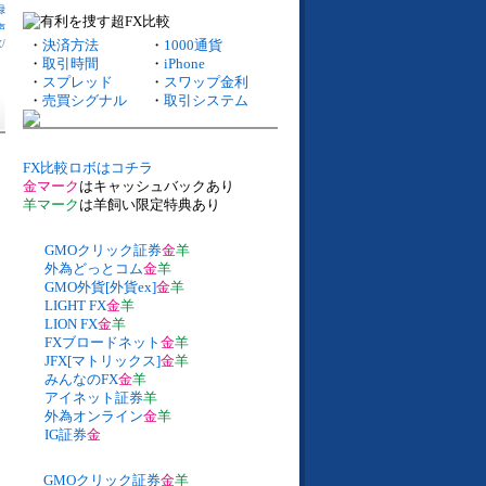
録
声
数
/
・
決済方法
・
1000通貨
・
取引時間
・
iPhone
・
スプレッド
・
スワップ金利
・
売買シグナル
・
取引システム
FX比較ロボはコチラ
金マーク
はキャッシュバックあり
羊マーク
は羊飼い限定特典あり
GMOクリック証券
金
羊
外為どっとコム
金
羊
GMO外貨[外貨ex]
金
羊
LIGHT FX
金
羊
LION FX
金
羊
FXブロードネット
金
羊
JFX[マトリックス]
金
羊
みんなのFX
金
羊
アイネット証券
羊
外為オンライン
金
羊
IG証券
金
GMOクリック証券
金
羊