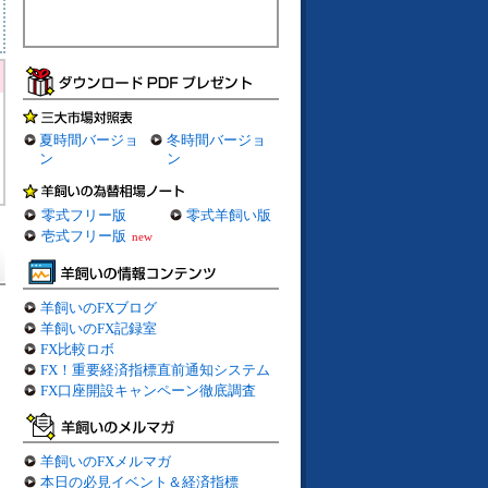
夏時間バージョ
冬時間バージョ
ン
ン
零式フリー版
零式羊飼い版
壱式フリー版
new
羊飼いのFXブログ
羊飼いのFX記録室
FX比較ロボ
FX！重要経済指標直前通知システム
FX口座開設キャンペーン徹底調査
羊飼いのFXメルマガ
本日の必見イベント＆経済指標