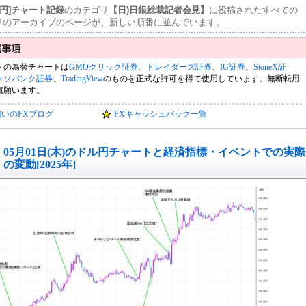
ル円]チャート記録
のカテゴリ
【日)日銀総裁記者会見】
に投稿されたすべての
リのアーカイブのページが、新しい順番に並んでいます。
トの為替チャートは
GMOクリック証券
、
トレイダーズ証券
、
IG証券
、
StoneX証
クソバンク証券
、
TradingView
のものを正式な許可を得て使用しています。無断転用
慮願います。
飼いのFXブログ
FXキャッシュバック一覧
05月01日(木)のドル円チャートと経済指標・イベントでの実際
の変動[2025年]