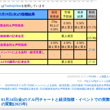
トは
TradingView
を使用しています
前回
市場
発表
動画
3月19日(水)の指標結果
発表値
予想値
結果
(時刻)
25bp
0.50%
0.50%
-
政策金利
＆
声明発表
利上げ
据え置き
据え置き
(11:25)
0.50%
-
日銀総裁の記者会見
要人発言
(15:30)
4.50%
4.50%
4.50%
C政策金利
＆
声明発表
据え置き
据え置き
据え置き
27:00
Cメンバーによる金利・経済見通し
-
-
-
表
ルFRB議長の記者会見
要人発言
27:30
2025/03/21 9:17 |
FXURL
| ▲
画面上
TOP：
FX[ドル円]チャート記
ー：
2025年03月ドル円
/
FOMCメンバーによる金利・経済見通し(SEP)発表
/
FOMC政策金利＆声明
FRB議長の発言
/
FRB議長記者会見
/
日)日銀政策金利＆声明発表
/
日)日銀総裁記者会見
/
週間原油在
01月24日(金)のドル円チャートと経済指標・イベントでの実際
の変動[2025年]