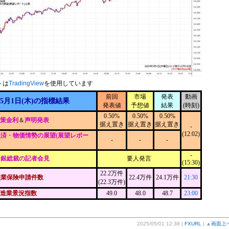
トは
TradingView
を使用しています
前回
市場
発表
動画
5月1日(木)の指標結果
発表値
予想値
結果
(時刻)
0.50%
0.50%
0.50%
政策金利
＆
声明発表
据え置き
据え置き
据え置き
-
(12:02)
済・物価情勢の展望(展望レポー
-
-
-
-
日銀総裁の記者会見
要人発言
(15:30)
22.2万件
失業保険申請件数
22.4万件
24.1万件
21:30
(22.3万件)
製造業景況指数
49.0
48.0
48.7
23:00
2025/05/01 12:38 |
FXURL
| ▲
画面上