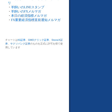
リ
・
羊飼いのLINEスタンプ
・
羊飼いのFXメルマガ
・
本日の経済指標メルマガ
・
FX重要経済指標直前通知メルマガ
チャートは
IG証券
、
GMOクリック証券
、
StoneX証
券
、
サクソバンク証券
のものを正式に許可を得て使
用しています