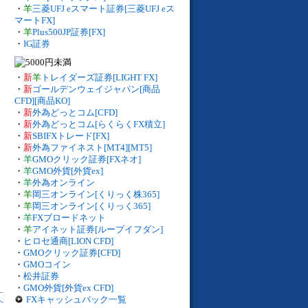
・
羊
三菱UFJ eスマート証券[三菱UFJ eス
マートFX]
・
羊
Plus500JP証券[FX]
・
IG証券
・
新
羊
トレイダーズ証券[LIGHT FX]
・
新
ゴールデンウェイジャパン[商品
CFD][商品KO]
・
新
外為どっとコム[CFD]
・
新
外為どっとコム[らくらくFX積立]
・
新
SBIFXトレード[FX]
・
新
外為ファイネスト[MT4][MT5]
・
羊
GMOクリック証券[FXネオ]
・
羊
GMO外貨[外貨ex]
・
羊
外為オンライン
・
羊
岡三オンライン[くりっく株365]
・
羊
岡三オンライン[くりっく365]
・
羊
FXブロードネット
・
羊
アイネット証券[ループイフダン]
・
ヒロセ通商[LION CFD]
・
GMOクリック証券[CFD]
・
GMOコイン
・
松井証券
・
GMO外貨[外貨ex CFD]
FXキャッシュバック一覧
へ