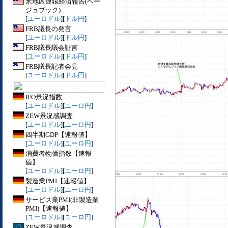
米地区連銀経済報告(ベー
ジュブック)
[
ユーロドル
][
ドル円
]
FRB議長の発言
[
ユーロドル
][
ドル円
]
FRB議長議会証言
[
ユーロドル
][
ドル円
]
FRB議長記者会見
[
ユーロドル
][
ドル円
]
IFO景況指数
[
ユーロドル
][
ユーロ円
]
ZEW景況感調査
[
ユーロドル
][
ユーロ円
]
四半期GDP【速報値】
[
ユーロドル
][
ユーロ円
]
消費者物価指数【速報
値】
[
ユーロドル
][
ユーロ円
]
製造業PMI【速報値】
[
ユーロドル
][
ユーロ円
]
サービス業PMI(非製造業
PMI)【速報値】
[
ユーロドル
][
ユーロ円
]
ZEW景況感調査