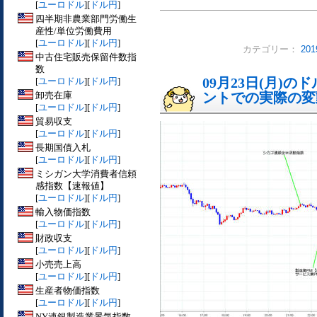
[
ユーロドル
][
ドル円
]
四半期非農業部門労働生
産性/単位労働費用
[
ユーロドル
][
ドル円
]
カテゴリー：
20
中古住宅販売保留件数指
数
09月23日(月)
[
ユーロドル
][
ドル円
]
卸売在庫
ントでの実際の変動[
[
ユーロドル
][
ドル円
]
貿易収支
[
ユーロドル
][
ドル円
]
長期国債入札
[
ユーロドル
][
ドル円
]
ミシガン大学消費者信頼
感指数【速報値】
[
ユーロドル
][
ドル円
]
輸入物価指数
[
ユーロドル
][
ドル円
]
財政収支
[
ユーロドル
][
ドル円
]
小売売上高
[
ユーロドル
][
ドル円
]
生産者物価指数
[
ユーロドル
][
ドル円
]
NY連銀製造業景気指数