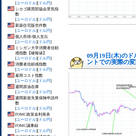
[
ユーロドル
][
ドル円
]
シカゴ購買部協会景気指
数
[
ユーロドル
][
ドル円
]
新築住宅販売件数
[
ユーロドル
][
ドル円
]
個人所得/個人支出
[
ユーロドル
][
ドル円
]
ミシガン大学消費者信頼
感指数【確報値】
09月19日(木)
[
ユーロドル
][
ドル円
]
ントでの実際の変動[
消費者信頼感指数
[
ユーロドル
][
ドル円
]
雇用コスト指数
[
ユーロドル
][
ドル円
]
週間原油在庫
[
ユーロドル
][
ドル円
]
週間新規失業保険申請件
数
[
ユーロドル
][
ドル円
]
FOMC政策金利発表
[
ユーロドル
][
ドル円
]
FOMC議事録
[
ユーロドル
][
ドル円
]