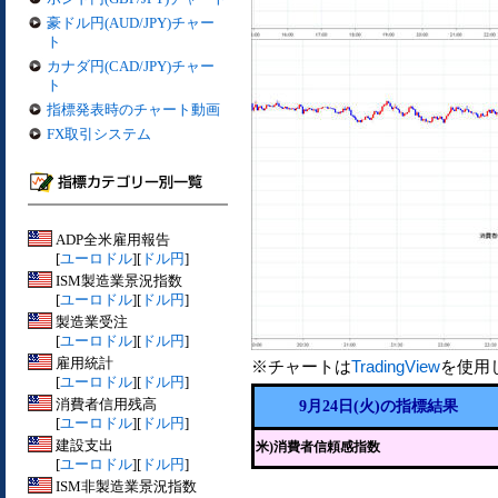
豪ドル円(AUD/JPY)チャー
ト
カナダ円(CAD/JPY)チャー
ト
指標発表時のチャート動画
FX取引システム
ADP全米雇用報告
[
ユーロドル
][
ドル円
]
ISM製造業景況指数
[
ユーロドル
][
ドル円
]
製造業受注
[
ユーロドル
][
ドル円
]
雇用統計
※チャートは
TradingView
を使用
[
ユーロドル
][
ドル円
]
消費者信用残高
9月24日(火)の指標結果
[
ユーロドル
][
ドル円
]
建設支出
米)消費者信頼感指数
[
ユーロドル
][
ドル円
]
ISM非製造業景況指数