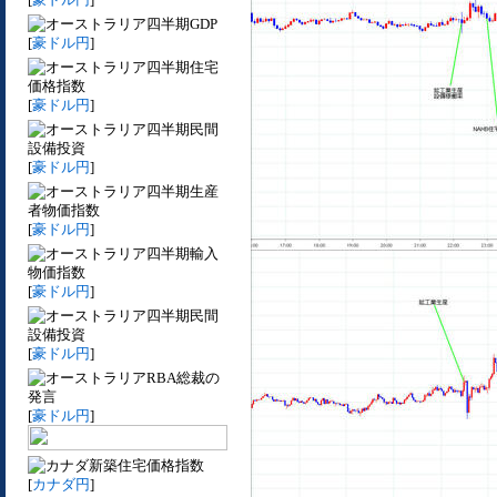
四半期GDP
[
豪ドル円
]
四半期住宅
価格指数
[
豪ドル円
]
四半期民間
設備投資
[
豪ドル円
]
四半期生産
者物価指数
[
豪ドル円
]
四半期輸入
物価指数
[
豪ドル円
]
四半期民間
設備投資
[
豪ドル円
]
RBA総裁の
発言
[
豪ドル円
]
新築住宅価格指数
[
カナダ円
]