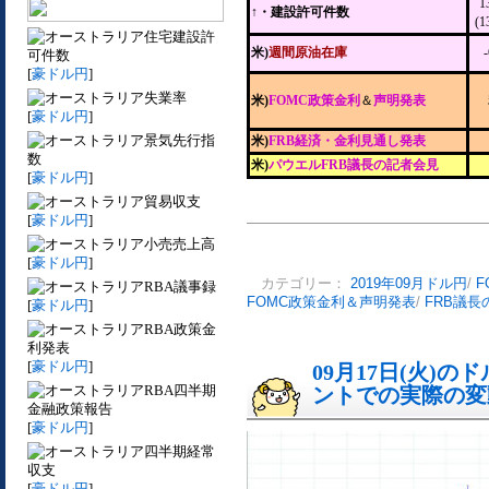
1
↑・建設許可件数
(
住宅建設許
米)
週間原油在庫
可件数
[
豪ドル円
]
失業率
米)
FOMC政策金利
＆
声明発表
[
豪ドル円
]
景気先行指
米)
FRB経済・金利見通し発表
数
米)
パウエルFRB議長の記者会見
[
豪ドル円
]
貿易収支
[
豪ドル円
]
小売売上高
[
豪ドル円
]
カテゴリー：
2019年09月ドル円
/
F
RBA議事録
FOMC政策金利＆声明発表
/
FRB議長
[
豪ドル円
]
RBA政策金
利発表
[
豪ドル円
]
09月17日(火)
RBA四半期
ントでの実際の変動[
金融政策報告
[
豪ドル円
]
四半期経常
収支
[
豪ドル円
]