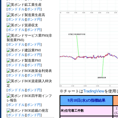
鉱工業生産
[
ポンドドル
][
ポンド円
]
製造業生産高
[
ポンドドル
][
ポンド円
]
貿易収支
[
ポンドドル
][
ポンド円
]
サービス業PMI(非
製造業PMI)
[
ポンドドル
][
ポンド円
]
建設業PMI
[
ポンドドル
][
ポンド円
]
製造業PMI
[
ポンドドル
][
ポンド円
]
BOE政策金利発表
[
ポンドドル
][
ポンド円
]
BOE資産購入枠決
定
[
ポンドドル
][
ポンド円
]
※チャートは
TradingView
を使用
BOE四半期インフ
レ報告
9月18日(水)の指標結果
[
ポンドドル
][
ポンド円
]
1
BOE総裁の発言
米)住宅着工件数
(
[
ポンドドル
][
ポンド円
]