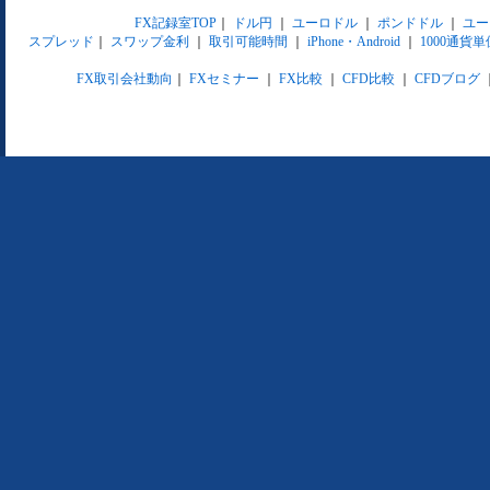
FX記録室TOP
｜
ドル円
｜
ユーロドル
｜
ポンドドル
｜
ユー
スプレッド
｜
スワップ金利
｜
取引可能時間
｜
iPhone・Android
｜
1000通貨単
FX取引会社動向
｜
FXセミナー
｜
FX比較
｜
CFD比較
｜
CFDブログ