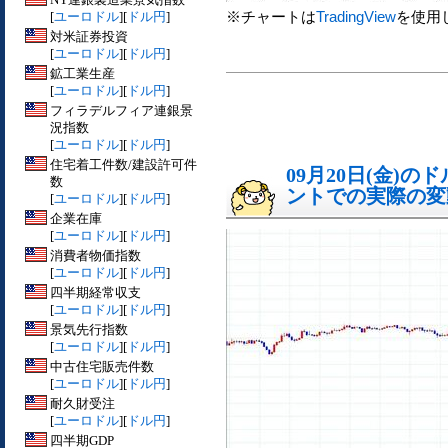
※チャートは
TradingView
を使用
[
ユーロドル
][
ドル円
]
対米証券投資
[
ユーロドル
][
ドル円
]
鉱工業生産
[
ユーロドル
][
ドル円
]
フィラデルフィア連銀景
況指数
[
ユーロドル
][
ドル円
]
住宅着工件数/建設許可件
09月20日(金)
数
ントでの実際の変動[
[
ユーロドル
][
ドル円
]
企業在庫
[
ユーロドル
][
ドル円
]
消費者物価指数
[
ユーロドル
][
ドル円
]
四半期経常収支
[
ユーロドル
][
ドル円
]
景気先行指数
[
ユーロドル
][
ドル円
]
中古住宅販売件数
[
ユーロドル
][
ドル円
]
耐久財受注
[
ユーロドル
][
ドル円
]
四半期GDP