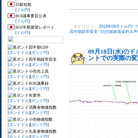
日銀短観
[
ドル円
]
BOJ議事要旨公表
[
ドル円
]
カテゴリー：
2019年09月ドル円
/
BOJ半期展望レポート
四半期経常収支
/
日)日銀政策金利＆
[
ドル円
]
四半期GDP
09月18日(水)
[
ポンドドル
][
ポンド円
]
ントでの実際の変動[
四半期経常収支
[
ポンドドル
][
ポンド円
]
小売売上高
[
ポンドドル
][
ポンド円
]
BOE議事録
[
ポンドドル
][
ポンド円
]
失業率
[
ポンドドル
][
ポンド円
]
消費者物価指数
[
ポンドドル
][
ポンド円
]
小売物価指数
[
ポンドドル
][
ポンド円
]
生産者物価指数
[
ポンドドル
][
ポンド円
]