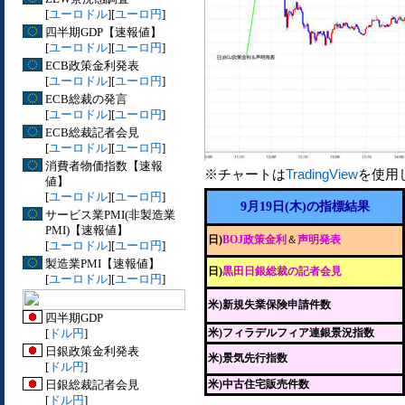
[
ユーロドル
][
ユーロ円
]
四半期GDP【速報値】
[
ユーロドル
][
ユーロ円
]
ECB政策金利発表
[
ユーロドル
][
ユーロ円
]
ECB総裁の発言
[
ユーロドル
][
ユーロ円
]
ECB総裁記者会見
[
ユーロドル
][
ユーロ円
]
消費者物価指数【速報
※チャートは
TradingView
を使用
値】
[
ユーロドル
][
ユーロ円
]
9月19日(木)の指標結果
サービス業PMI(非製造業
PMI)【速報値】
日)
BOJ政策金利
＆
声明発表
[
ユーロドル
][
ユーロ円
]
製造業PMI【速報値】
日)
黒田日銀総裁の記者会見
[
ユーロドル
][
ユーロ円
]
米)新規失業保険申請件数
四半期GDP
[
ドル円
]
米)フィラデルフィア連銀景況指数
日銀政策金利発表
米)景気先行指数
[
ドル円
]
日銀総裁記者会見
米)中古住宅販売件数
[
ドル円
]