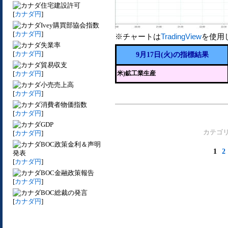
住宅建設許可
[
カナダ円
]
Ivey購買部協会指数
[
カナダ円
]
※チャートは
TradingView
を使用
失業率
[
カナダ円
]
9月17日(火)の指標結果
貿易収支
[
カナダ円
]
米)鉱工業生産
小売売上高
[
カナダ円
]
消費者物価指数
[
カナダ円
]
GDP
カテゴ
[
カナダ円
]
BOC政策金利＆声明
1
2
発表
[
カナダ円
]
BOC金融政策報告
[
カナダ円
]
BOC総裁の発言
[
カナダ円
]