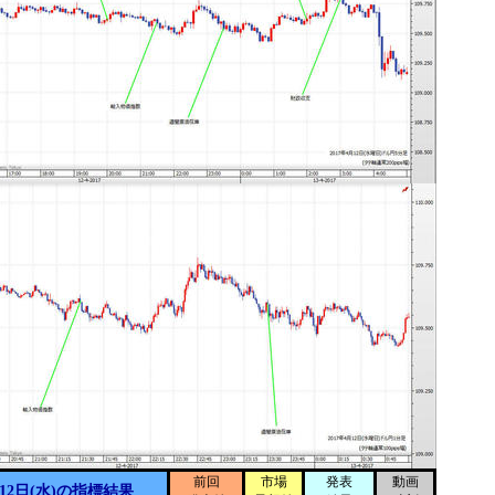
前回
市場
発表
動画
12日(水)の指標結果