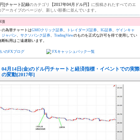
ル円]チャート記録
のカテゴリ
【2017年04月ドル円】
に投稿されたすべてのエ
のアーカイブのページが、新しい順番に並んでいます。
トの為替チャートは
GMOクリック証券
、
トレイダーズ証券
、
IG証券
、
ゲインキャ
・ジャパン
、
サクソバンク証券
、
TradingView
のものを正式な許可を得て使用してい
無断転用はご遠慮願います。
飼いのFXブログ
FXキャッシュバック一覧
04月14日(金)のドル円チャートと経済指標・イベントでの実際
の変動[2017年]