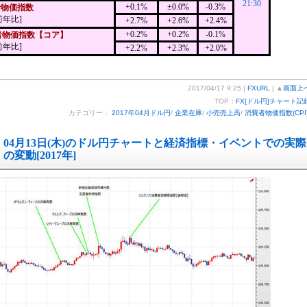
21:30
+0.1%
±0.0%
-0.3%
者物価指数
前年比]
+2.7%
+2.6%
+2.4%
+0.2%
+0.2%
-0.1%
者物価指数【コア】
前年比]
+2.2%
+2.3%
+2.0%
2017/04/17 9:25 |
FXURL
| ▲
画面上
TOP：
FX[ドル円]チャート記
カテゴリー：
2017年04月ドル円
/
企業在庫
/
小売売上高
/
消費者物価指数(CPI
04月13日(木)のドル円チャートと経済指標・イベントでの実際
の変動[2017年]