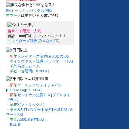
FXキャッシュバックお得順
羊マーク
は羊飼いＦＸ限定特典
当サイト限定！人気！
合計11000円キャッシュバック！！
トレイダーズ証券[みんなのFX]
・
新
羊
トレイダーズ証券[みんなのFX]
・
羊
インヴァスト証券[トライオートFX]
・
羊
外為どっとコム
・
羊
ヒロセ通商[LION FX]
・
新
羊
ゴールデンウェイジャパン
[FXTFMT4][FXTFGX]
・
新
羊
セントラル短資ＦＸ[ダイレクト
プラス]
・
羊
JFX[マトリックス]
・
羊
三菱UFJ eスマート証券[三菱UFJ eス
マートFX]
・
羊
Plus500JP証券[FX]
・
IG証券