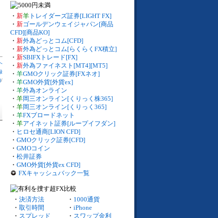
・
新
羊
トレイダーズ証券[LIGHT FX]
・
新
ゴールデンウェイジャパン[商品
CFD][商品KO]
・
新
外為どっとコム[CFD]
・
新
外為どっとコム[らくらくFX積立]
・
新
SBIFXトレード[FX]
へ
・
新
外為ファイネスト[MT4][MT5]
録
・
羊
GMOクリック証券[FXネオ]
)
/
・
羊
GMO外貨[外貨ex]
・
羊
外為オンライン
・
羊
岡三オンライン[くりっく株365]
・
羊
岡三オンライン[くりっく365]
・
羊
FXブロードネット
・
羊
アイネット証券[ループイフダン]
・
ヒロセ通商[LION CFD]
・
GMOクリック証券[CFD]
・
GMOコイン
・
松井証券
・
GMO外貨[外貨ex CFD]
FXキャッシュバック一覧
・
決済方法
・
1000通貨
・
取引時間
・
iPhone
・
スプレッド
・
スワップ金利