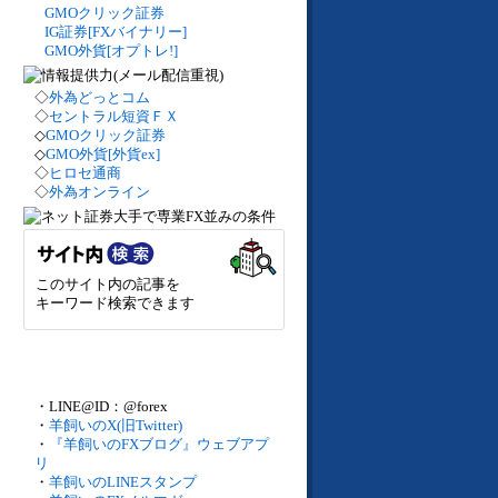
GMOクリック証券
IG証券[FXバイナリー]
GMO外貨[オプトレ!]
◇
外為どっとコム
◇
セントラル短資ＦＸ
◇
GMOクリック証券
◇
GMO外貨[外貨ex]
◇
ヒロセ通商
◇
外為オンライン
このサイト内の記事を
キーワード検索できます
・LINE@ID：@forex
・
羊飼いのX(旧Twitter)
・
『羊飼いのFXブログ』ウェブアプ
リ
・
羊飼いのLINEスタンプ