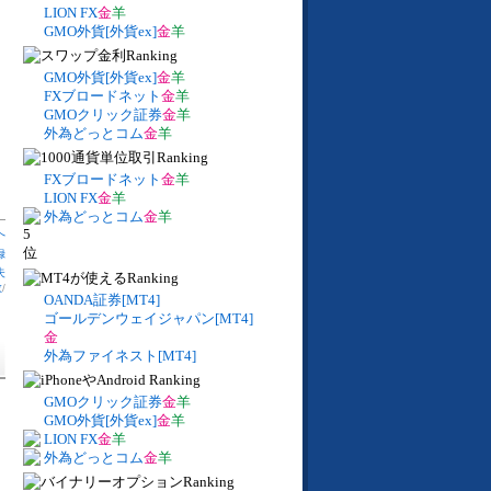
LION FX
金
羊
GMO外貨[外貨ex]
金
羊
GMO外貨[外貨ex]
金
羊
FXブロードネット
金
羊
GMOクリック証券
金
羊
外為どっとコム
金
羊
FXブロードネット
金
羊
LION FX
金
羊
外為どっとコム
金
羊
へ
録
失
数
/
OANDA証券[MT4]
ゴールデンウェイジャパン[MT4]
金
外為ファイネスト[MT4]
GMOクリック証券
金
羊
GMO外貨[外貨ex]
金
羊
LION FX
金
羊
外為どっとコム
金
羊