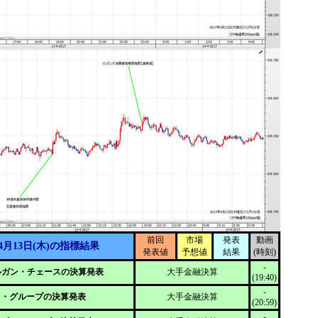
前回
市場
発表
動画
4月13日(木)の指標結果
発表値
予想値
結果
(時刻)
-
モルガン・チェースの決算発表
大手金融決算
(19:40)
-
ィ・グループの決算発表
大手金融決算
(20:59)
-