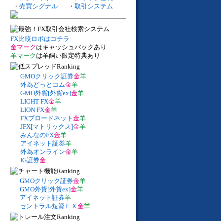
・
売買シグナル
・
取引システム
FX比較ロボはコチラ
金マーク
はキャッシュバックあり
羊マーク
は羊飼い限定特典あり
GMOクリック証券
金
羊
外為どっとコム
金
羊
GMO外貨[外貨ex]
金
羊
LIGHT FX
金
羊
LION FX
金
羊
FXブロードネット
金
羊
JFX[マトリックス]
金
羊
みんなのFX
金
羊
アイネット証券
羊
外為オンライン
金
羊
IG証券
金
GMOクリック証券
金
羊
GMO外貨[外貨ex]
金
羊
アイネット証券
羊
セントラル短資ＦＸ
金
羊