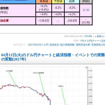
発表値
予想値
結果
(時刻)
+0.2%
-0.2%
-0.2%
物価指数
(+0.4%)
21:30
前年比]
+4.6%
+4.0%
+4.2%
-
原油在庫
+156.6万
-
-216.6万
(23:30)
2017/04/13 9:35 |
FXURL
| ▲
画面上
TOP：
FX[ドル円]チャート記
カテゴリー：
2017年04月ドル円
/
財政収支
/
輸入物価指数
/
週間原油在庫
/
長期国債入
04月11日(火)のドル円チャートと経済指標・イベントでの実際
の変動[2017年]