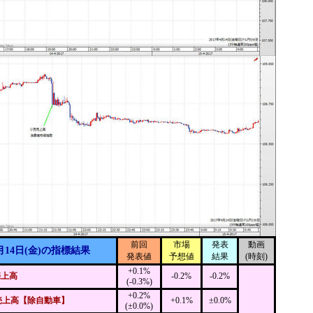
前回
市場
発表
動画
月14日(金)の指標結果
発表値
予想値
結果
(時刻)
+0.1%
売上高
-0.2%
-0.2%
(-0.3%)
+0.2%
売上高【除自動車】
+0.1%
±0.0%
(±0.0%)