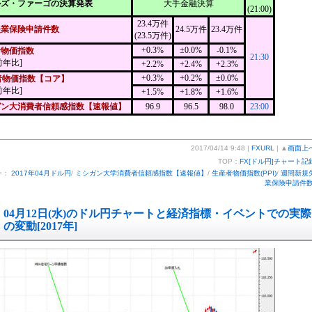
ルズ・ファーゴの決算発表
大手金融決算
(21:00)
23.4万件
失業保険申請件数
24.5万件
23.4万件
(23.5万件)
+0.3%
±0.0%
-0.1%
者物価指数
21:30
前年比]
+2.2%
+2.4%
+2.3%
+0.3%
+0.2%
±0.0%
者物価指数【コア】
前年比]
+1.5%
+1.8%
+1.6%
ガン大消費者信頼感指数【速報値】
96.9
96.5
98.0
23:00
2017/04/14 9:48 |
FXURL
| ▲
画面上
TOP：
FX[ドル円]チャート記
ー：
2017年04月ドル円
/
ミシガン大学消費者信頼感指数【速報値】
/
生産者物価指数(PPI)
/
週間新規
業保険申請件
04月12日(水)のドル円チャートと経済指標・イベントでの実際
の変動[2017年]