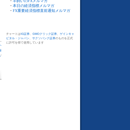
・
羊飼いのFXメルマガ
・
本日の経済指標メルマガ
・
FX重要経済指標直前通知メルマガ
チャートは
IG証券
、
GMOクリック証券
、
ゲインキャ
ピタル・ジャパン
、
サクソバンク証券
のものを正式
に許可を得て使用しています
へ
録
札
/