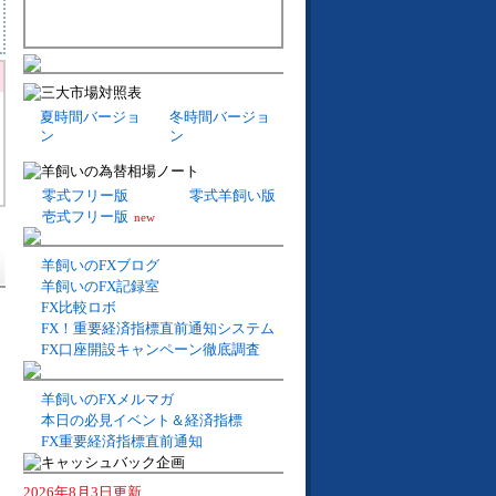
夏時間バージョ
冬時間バージョ
ン
ン
零式フリー版
零式羊飼い版
壱式フリー版
new
羊飼いのFXブログ
羊飼いのFX記録室
FX比較ロボ
FX！重要経済指標直前通知システム
FX口座開設キャンペーン徹底調査
羊飼いのFXメルマガ
本日の必見イベント＆経済指標
FX重要経済指標直前通知
2026年8月3日更新