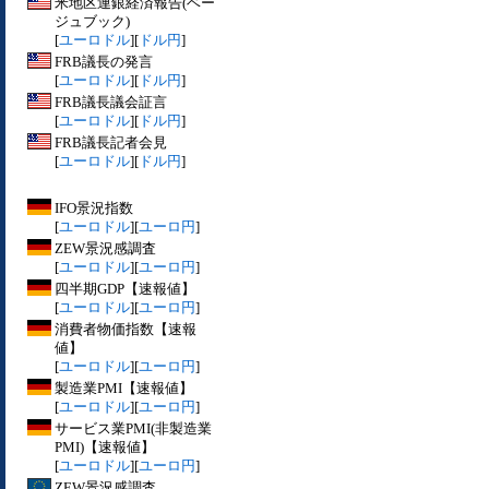
米地区連銀経済報告(ベー
ジュブック)
[
ユーロドル
][
ドル円
]
FRB議長の発言
[
ユーロドル
][
ドル円
]
FRB議長議会証言
[
ユーロドル
][
ドル円
]
FRB議長記者会見
[
ユーロドル
][
ドル円
]
IFO景況指数
[
ユーロドル
][
ユーロ円
]
ZEW景況感調査
[
ユーロドル
][
ユーロ円
]
四半期GDP【速報値】
[
ユーロドル
][
ユーロ円
]
消費者物価指数【速報
値】
[
ユーロドル
][
ユーロ円
]
製造業PMI【速報値】
[
ユーロドル
][
ユーロ円
]
サービス業PMI(非製造業
PMI)【速報値】
[
ユーロドル
][
ユーロ円
]
ZEW景況感調査