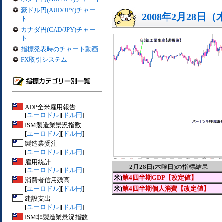
豪ドル円(AUD/JPY)チャー
2008年2月28日
ト
カナダ円(CAD/JPY)チャー
ト
指標発表時のチャート動画
FX取引システム
ADP全米雇用報告
[
ユーロドル
][
ドル円
]
ISM製造業景況指数
[
ユーロドル
][
ドル円
]
製造業受注
[
ユーロドル
][
ドル円
]
雇用統計
2月28日(木曜日)の指標結果
[
ユーロドル
][
ドル円
]
米)
第4四半期GDP【改定値】
消費者信用残高
[
ユーロドル
][
ドル円
]
米)
第4四半期個人消費【改定値】
建設支出
[
ユーロドル
][
ドル円
]
ISM非製造業景況指数