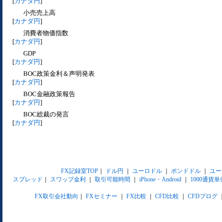
[
カナダ円
]
小売売上高
[
カナダ円
]
消費者物価指数
[
カナダ円
]
GDP
[
カナダ円
]
BOC政策金利＆声明発表
[
カナダ円
]
BOC金融政策報告
[
カナダ円
]
BOC総裁の発言
[
カナダ円
]
FX記録室TOP
｜
ドル円
｜
ユーロドル
｜
ポンドドル
｜
ユー
スプレッド
｜
スワップ金利
｜
取引可能時間
｜
iPhone・Android
｜
1000通貨単
FX取引会社動向
｜
FXセミナー
｜
FX比較
｜
CFD比較
｜
CFDブログ