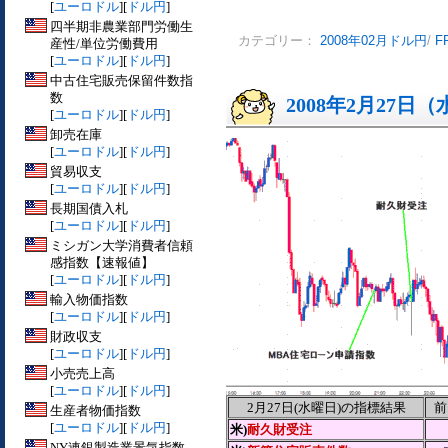
[
ユーロドル
][
ドル円
]
四半期非農業部門労働生
カテゴリー：
2008年02月ドル円
/
F
産性/単位労働費用
[
ユーロドル
][
ドル円
]
中古住宅販売保留件数指
数
2008年2月27日
[
ユーロドル
][
ドル円
]
卸売在庫
[
ユーロドル
][
ドル円
]
貿易収支
[
ユーロドル
][
ドル円
]
長期国債入札
[
ユーロドル
][
ドル円
]
ミシガン大学消費者信頼
感指数【速報値】
[
ユーロドル
][
ドル円
]
輸入物価指数
[
ユーロドル
][
ドル円
]
財政収支
[
ユーロドル
][
ドル円
]
小売売上高
[
ユーロドル
][
ドル円
]
2月27日(水曜日)の指標結果
前
生産者物価指数
[
ユーロドル
][
ドル円
]
米)
耐久財受注
NY連銀製造業景気指数