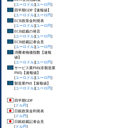
[
ユーロドル
][
ユーロ円
]
四半期GDP【速報値】
[
ユーロドル
][
ユーロ円
]
ECB政策金利発表
[
ユーロドル
][
ユーロ円
]
ECB総裁の発言
[
ユーロドル
][
ユーロ円
]
ECB総裁記者会見
[
ユーロドル
][
ユーロ円
]
消費者物価指数【速報
値】
[
ユーロドル
][
ユーロ円
]
サービス業PMI(非製造業
PMI)【速報値】
[
ユーロドル
][
ユーロ円
]
製造業PMI【速報値】
[
ユーロドル
][
ユーロ円
]
四半期GDP
[
ドル円
]
日銀政策金利発表
[
ドル円
]
日銀総裁記者会見
[
ドル円
]