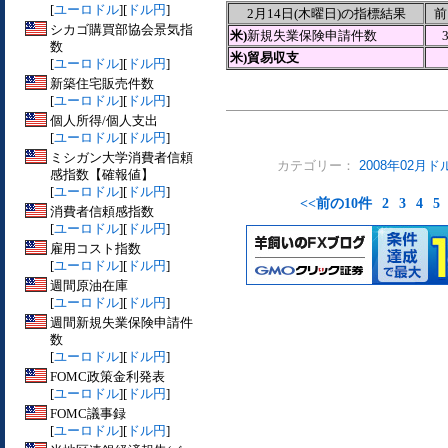
[
ユーロドル
][
ドル円
]
2月14日(木曜日)の指標結果
前
シカゴ購買部協会景気指
米)
新規失業保険申請件数
数
米)貿易収支
[
ユーロドル
][
ドル円
]
新築住宅販売件数
[
ユーロドル
][
ドル円
]
個人所得/個人支出
[
ユーロドル
][
ドル円
]
ミシガン大学消費者信頼
カテゴリー：
2008年02月ド
感指数【確報値】
[
ユーロドル
][
ドル円
]
<<前の10件
2
3
4
5
消費者信頼感指数
[
ユーロドル
][
ドル円
]
雇用コスト指数
[
ユーロドル
][
ドル円
]
週間原油在庫
[
ユーロドル
][
ドル円
]
週間新規失業保険申請件
数
[
ユーロドル
][
ドル円
]
FOMC政策金利発表
[
ユーロドル
][
ドル円
]
FOMC議事録
[
ユーロドル
][
ドル円
]