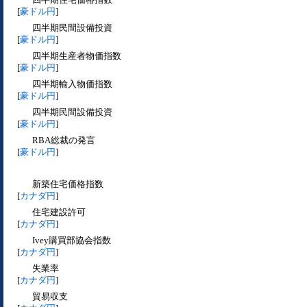
[
豪ドル円
]
四半期民間設備投資
[
豪ドル円
]
四半期生産者物価指数
[
豪ドル円
]
四半期輸入物価指数
[
豪ドル円
]
四半期民間設備投資
[
豪ドル円
]
RBA総裁の発言
[
豪ドル円
]
新築住宅価格指数
[
カナダ円
]
住宅建設許可
[
カナダ円
]
Ivey購買部協会指数
[
カナダ円
]
失業率
[
カナダ円
]
貿易収支