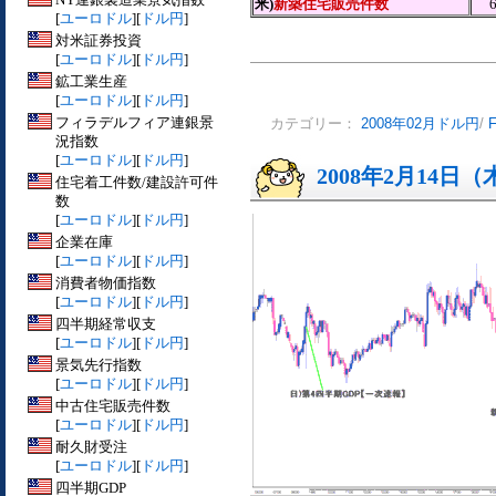
米)
新築住宅販売件数
[
ユーロドル
][
ドル円
]
対米証券投資
[
ユーロドル
][
ドル円
]
鉱工業生産
[
ユーロドル
][
ドル円
]
フィラデルフィア連銀景
カテゴリー：
2008年02月ドル円
/
況指数
[
ユーロドル
][
ドル円
]
2008年2月14日
住宅着工件数/建設許可件
数
[
ユーロドル
][
ドル円
]
企業在庫
[
ユーロドル
][
ドル円
]
消費者物価指数
[
ユーロドル
][
ドル円
]
四半期経常収支
[
ユーロドル
][
ドル円
]
景気先行指数
[
ユーロドル
][
ドル円
]
中古住宅販売件数
[
ユーロドル
][
ドル円
]
耐久財受注
[
ユーロドル
][
ドル円
]
四半期GDP