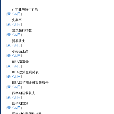
住宅建設許可件数
[
豪ドル円
]
失業率
[
豪ドル円
]
景気先行指数
[
豪ドル円
]
貿易収支
[
豪ドル円
]
小売売上高
[
豪ドル円
]
RBA議事録
[
豪ドル円
]
RBA政策金利発表
[
豪ドル円
]
RBA四半期金融政策報告
[
豪ドル円
]
四半期経常収支
[
豪ドル円
]
四半期GDP
[
豪ドル円
]
四半期住宅価格指数