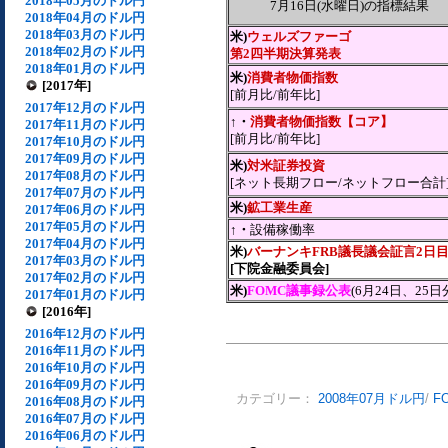
2018年05月のドル円
7月16日(水曜日)の指標結果
2018年04月のドル円
2018年03月のドル円
米)
ウェルズファーゴ
2018年02月のドル円
第2四半期決算発表
2018年01月のドル円
米)
消費者物価指数
[2017年]
[前月比/前年比]
2017年12月のドル円
↑・
消費者物価指数【コア】
2017年11月のドル円
[前月比/前年比]
2017年10月のドル円
2017年09月のドル円
米)
対米証券投資
2017年08月のドル円
[ネット長期フロー/ネットフロー合計
2017年07月のドル円
米)
鉱工業生産
2017年06月のドル円
2017年05月のドル円
↑・
設備稼働率
2017年04月のドル円
米)
バーナンキFRB議長議会証言2日
2017年03月のドル円
[下院金融委員会]
2017年02月のドル円
米)
FOMC議事録公表
(6月24日、25日
2017年01月のドル円
[2016年]
2016年12月のドル円
2016年11月のドル円
2016年10月のドル円
2016年09月のドル円
カテゴリー：
2008年07月ドル円
/
F
2016年08月のドル円
2016年07月のドル円
2016年06月のドル円