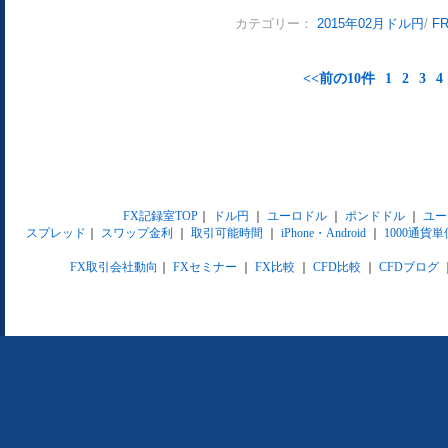
カテゴリー：
2015年02月ドル円
/
F
<<前の10件
1
2
3
4
FX記録室TOP
｜
ドル円
｜
ユーロドル
｜
ポンドドル
｜
ユー
スプレッド
｜
スワップ金利
｜
取引可能時間
｜
iPhone・Android
｜
1000通貨単
FX取引会社動向
｜
FXセミナー
｜
FX比較
｜
CFD比較
｜
CFDブログ