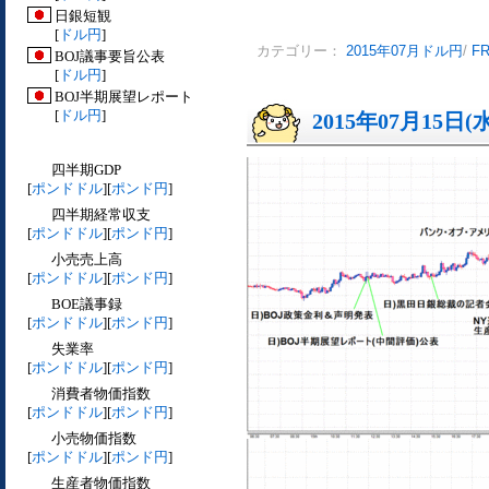
日銀短観
[
ドル円
]
カテゴリー：
2015年07月ドル円
/
F
BOJ議事要旨公表
[
ドル円
]
BOJ半期展望レポート
[
ドル円
]
2015年07月15日(
四半期GDP
[
ポンドドル
][
ポンド円
]
四半期経常収支
[
ポンドドル
][
ポンド円
]
小売売上高
[
ポンドドル
][
ポンド円
]
BOE議事録
[
ポンドドル
][
ポンド円
]
失業率
[
ポンドドル
][
ポンド円
]
消費者物価指数
[
ポンドドル
][
ポンド円
]
小売物価指数
[
ポンドドル
][
ポンド円
]
生産者物価指数