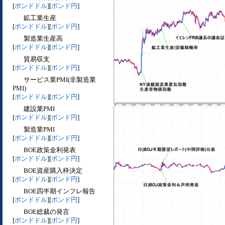
[
ポンドドル
][
ポンド円
]
鉱工業生産
[
ポンドドル
][
ポンド円
]
製造業生産高
[
ポンドドル
][
ポンド円
]
貿易収支
[
ポンドドル
][
ポンド円
]
サービス業PMI(非製造業
PMI)
[
ポンドドル
][
ポンド円
]
建設業PMI
[
ポンドドル
][
ポンド円
]
製造業PMI
[
ポンドドル
][
ポンド円
]
BOE政策金利発表
[
ポンドドル
][
ポンド円
]
BOE資産購入枠決定
[
ポンドドル
][
ポンド円
]
BOE四半期インフレ報告
[
ポンドドル
][
ポンド円
]
BOE総裁の発言
[
ポンドドル
][
ポンド円
]