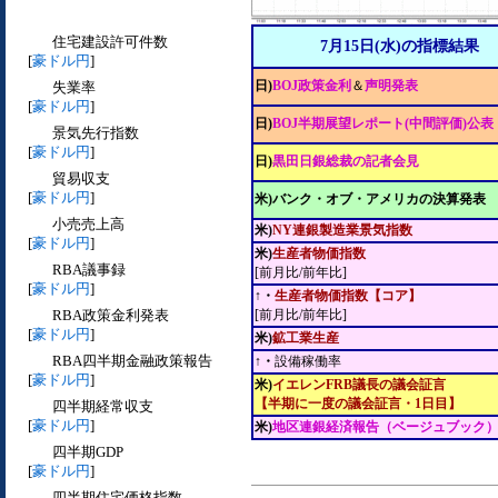
住宅建設許可件数
7月15日(水)の指標結果
[
豪ドル円
]
日)
BOJ政策金利
＆
声明発表
失業率
[
豪ドル円
]
日)
BOJ半期展望レポート(中間評価)公表
景気先行指数
[
豪ドル円
]
日)
黒田日銀総裁の記者会見
貿易収支
[
豪ドル円
]
米)バンク・オブ・アメリカの決算発表
小売売上高
米)
NY連銀製造業景気指数
[
豪ドル円
]
米)
生産者物価指数
RBA議事録
[前月比/前年比]
[
豪ドル円
]
↑・
生産者物価指数【コア】
RBA政策金利発表
[前月比/前年比]
[
豪ドル円
]
米)
鉱工業生産
RBA四半期金融政策報告
↑・
設備稼働率
[
豪ドル円
]
米)
イエレンFRB議長の議会証言
【半期に一度の議会証言・1日目】
四半期経常収支
[
豪ドル円
]
米)
地区連銀経済報告（ベージュブック
四半期GDP
[
豪ドル円
]
四半期住宅価格指数