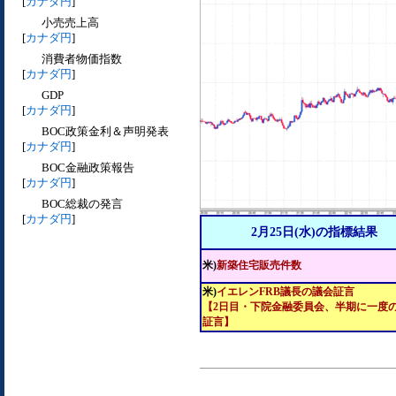
[
カナダ円
]
小売売上高
[
カナダ円
]
消費者物価指数
[
カナダ円
]
GDP
[
カナダ円
]
BOC政策金利＆声明発表
[
カナダ円
]
BOC金融政策報告
[
カナダ円
]
BOC総裁の発言
[
カナダ円
]
2月25日(水)の指標結果
米)
新築住宅販売件数
米)
イエレンFRB議長の議会証言
【2日目・下院金融委員会、半期に一度
証言】