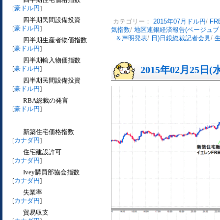
[
豪ドル円
]
四半期民間設備投資
カテゴリー：
2015年07月ドル円
/
F
[
豪ドル円
]
気指数
/
地区連銀経済報告(ベージュブ
＆声明発表
/
日)日銀総裁記者会見
/
生
四半期生産者物価指数
[
豪ドル円
]
四半期輸入物価指数
2015年02月25日(
[
豪ドル円
]
四半期民間設備投資
[
豪ドル円
]
RBA総裁の発言
[
豪ドル円
]
新築住宅価格指数
[
カナダ円
]
住宅建設許可
[
カナダ円
]
Ivey購買部協会指数
[
カナダ円
]
失業率
[
カナダ円
]
貿易収支