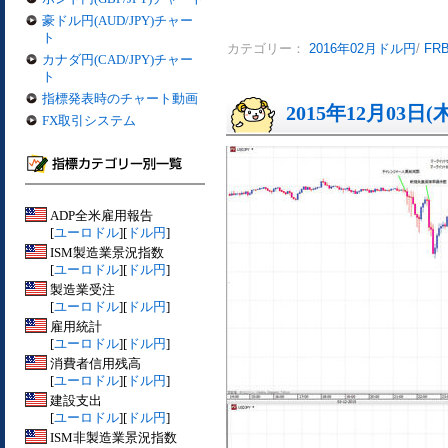
豪ドル円(AUD/JPY)チャー
ト
カテゴリー：
2016年02月ドル円
/
FR
カナダ円(CAD/JPY)チャー
ト
指標発表時のチャート動画
2015年12月03日(
FX取引システム
ADP全米雇用報告
[
ユーロドル
][
ドル円
]
ISM製造業景況指数
[
ユーロドル
][
ドル円
]
製造業受注
[
ユーロドル
][
ドル円
]
雇用統計
[
ユーロドル
][
ドル円
]
消費者信用残高
[
ユーロドル
][
ドル円
]
建設支出
[
ユーロドル
][
ドル円
]
ISM非製造業景況指数