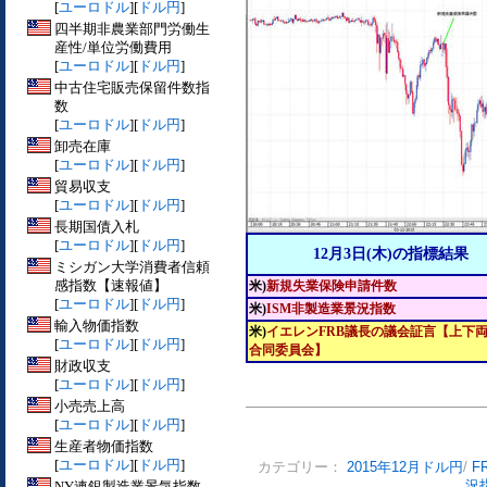
[
ユーロドル
][
ドル円
]
四半期非農業部門労働生
産性/単位労働費用
[
ユーロドル
][
ドル円
]
中古住宅販売保留件数指
数
[
ユーロドル
][
ドル円
]
卸売在庫
[
ユーロドル
][
ドル円
]
貿易収支
[
ユーロドル
][
ドル円
]
長期国債入札
[
ユーロドル
][
ドル円
]
12月3日(木)の指標結果
ミシガン大学消費者信頼
感指数【速報値】
米)
新規失業保険申請件数
[
ユーロドル
][
ドル円
]
米)
ISM非製造業景況指数
輸入物価指数
米)
イエレンFRB議長の議会証言【上下
[
ユーロドル
][
ドル円
]
合同委員会】
財政収支
[
ユーロドル
][
ドル円
]
小売売上高
[
ユーロドル
][
ドル円
]
生産者物価指数
[
ユーロドル
][
ドル円
]
カテゴリー：
2015年12月ドル円
/
F
NY連銀製造業景気指数
況