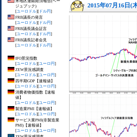
米地区連銀経済報告(ベー
2015年07月16日(
ジュブック)
[
ユーロドル
][
ドル円
]
FRB議長の発言
[
ユーロドル
][
ドル円
]
FRB議長議会証言
[
ユーロドル
][
ドル円
]
FRB議長記者会見
[
ユーロドル
][
ドル円
]
IFO景況指数
[
ユーロドル
][
ユーロ円
]
ZEW景況感調査
[
ユーロドル
][
ユーロ円
]
四半期GDP【速報値】
[
ユーロドル
][
ユーロ円
]
消費者物価指数【速報
値】
[
ユーロドル
][
ユーロ円
]
製造業PMI【速報値】
[
ユーロドル
][
ユーロ円
]
サービス業PMI(非製造業
PMI)【速報値】
[
ユーロドル
][
ユーロ円
]
ZEW景況感調査