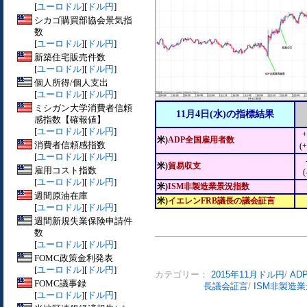
[
ユーロドル
][
ドル円
]
シカゴ購買部協会景気指
数
[
ユーロドル
][
ドル円
]
新築住宅販売件数
[
ユーロドル
][
ドル円
]
個人所得/個人支出
[
ユーロドル
][
ドル円
]
ミシガン大学消費者信頼
11月4日(水)の指標結果
感指数【確報値】
[
ユーロドル
][
ドル円
]
米)
ADP全国雇用者数
消費者信頼感指数
(
[
ユーロドル
][
ドル円
]
米)
貿易収支
雇用コスト指数
(
[
ユーロドル
][
ドル円
]
米)
ISM非製造業景況指数
週間原油在庫
米)
イエレンFRB議長の議会証言
[
ユーロドル
][
ドル円
]
週間新規失業保険申請件
数
[
ユーロドル
][
ドル円
]
FOMC政策金利発表
[
ユーロドル
][
ドル円
]
カテゴリー：
2015年11月ドル円
/
AD
FOMC議事録
長議会証言
/
ISM非製造
[
ユーロドル
][
ドル円
]