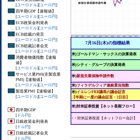
[
ユーロドル
][
ユーロ円
]
四半期GDP【速報値】
[
ユーロドル
][
ユーロ円
]
ECB政策金利発表
[
ユーロドル
][
ユーロ円
]
ECB総裁の発言
[
ユーロドル
][
ユーロ円
]
7月16日(木)の指標結果
ECB総裁記者会見
[
ユーロドル
][
ユーロ円
]
米)ゴールドマン・サックスの決算発表
消費者物価指数【速報
値】
米)シティ・グループの決算発表
[
ユーロドル
][
ユーロ円
]
サービス業PMI(非製造業
米)
新規失業保険申請件数
PMI)【速報値】
[
ユーロドル
][
ユーロ円
]
米)
フィラデルフィア連銀景況指数
製造業PMI【速報値】
米)
イエレンFRB議長の議会証言
[
ユーロドル
][
ユーロ円
]
【半期に一度の議会証言・2日目】
米)対米証券投資【ネット長期フロー】
四半期GDP
[
ドル円
]
↑・
対米証券投資【ネットフロー合計】
日銀政策金利発表
[
ドル円
]
日銀総裁記者会見
[
ドル円
]