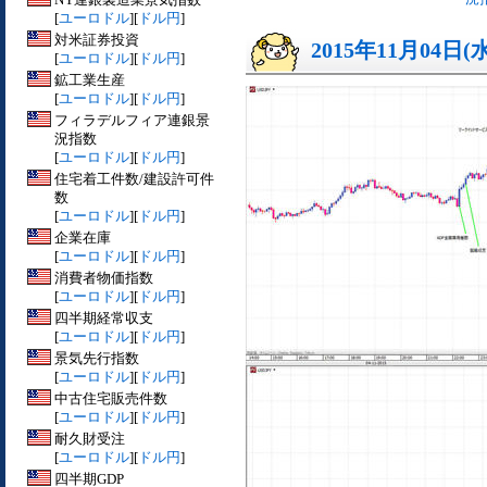
[
ユーロドル
][
ドル円
]
対米証券投資
2015年11月04日(
[
ユーロドル
][
ドル円
]
鉱工業生産
[
ユーロドル
][
ドル円
]
フィラデルフィア連銀景
況指数
[
ユーロドル
][
ドル円
]
住宅着工件数/建設許可件
数
[
ユーロドル
][
ドル円
]
企業在庫
[
ユーロドル
][
ドル円
]
消費者物価指数
[
ユーロドル
][
ドル円
]
四半期経常収支
[
ユーロドル
][
ドル円
]
景気先行指数
[
ユーロドル
][
ドル円
]
中古住宅販売件数
[
ユーロドル
][
ドル円
]
耐久財受注
[
ユーロドル
][
ドル円
]
四半期GDP