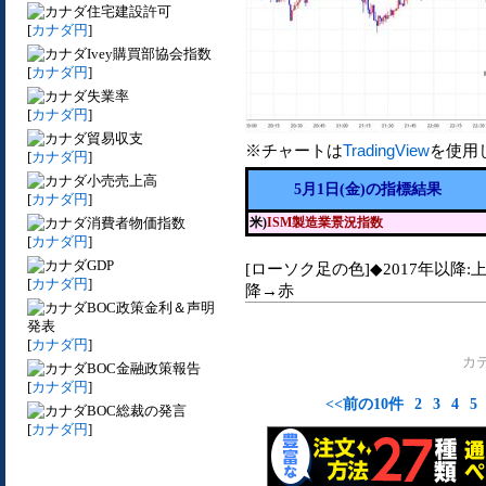
住宅建設許可
[
カナダ円
]
Ivey購買部協会指数
[
カナダ円
]
失業率
[
カナダ円
]
貿易収支
※チャートは
TradingView
を使用
[
カナダ円
]
小売売上高
5月1日(金)の指標結果
[
カナダ円
]
消費者物価指数
米)
ISM製造業景況指数
[
カナダ円
]
GDP
[ローソク足の色]◆2017年以降:
[
カナダ円
]
降→赤
BOC政策金利＆声明
発表
[
カナダ円
]
カ
BOC金融政策報告
[
カナダ円
]
<<前の10件
2
3
4
5
BOC総裁の発言
[
カナダ円
]