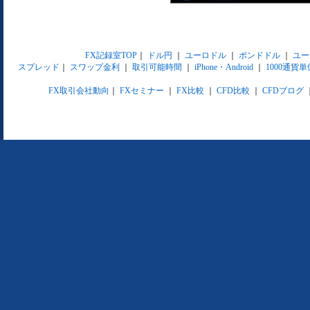
FX記録室TOP
｜
ドル円
｜
ユーロドル
｜
ポンドドル
｜
ユー
スプレッド
｜
スワップ金利
｜
取引可能時間
｜
iPhone・Android
｜
1000通貨単
FX取引会社動向
｜
FXセミナー
｜
FX比較
｜
CFD比較
｜
CFDブログ