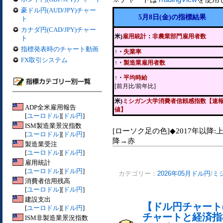
豪ドル円(AUD/JPY)チャー
5月8日(金)の指標結果
ト
カナダ円(CAD/JPY)チャー
米)
雇用統計
：
非農業部門雇用者数
ト
指標発表時のチャート動画
↑・
失業率
FX取引システム
↑・
製造業雇用者数
↑・
平均時給
[前月比/前年比]
米)
ミシガン大学消費者信頼感指数【速
ADP全米雇用報告
値】
[
ユーロドル
][
ドル円
]
ISM製造業景況指数
[ローソク足の色]◆2017年以降:
[
ユーロドル
][
ドル円
]
降→赤
製造業受注
[
ユーロドル
][
ドル円
]
雇用統計
[
ユーロドル
][
ドル円
]
カテゴリー：
2026年05月ドル円
/
ミ
消費者信用残高
[
ユーロドル
][
ドル円
]
建設支出
【ドル円チャート(
[
ユーロドル
][
ドル円
]
チャートと経済指
ISM非製造業景況指数