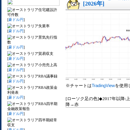
[2026年]
住宅建設許
可件数
[
豪ドル円
]
失業率
[
豪ドル円
]
景気先行指
数
[
豪ドル円
]
貿易収支
[
豪ドル円
]
小売売上高
[
豪ドル円
]
RBA議事録
[
豪ドル円
]
※チャートは
TradingView
を使用
RBA政策金
利発表
[
豪ドル円
]
[ローソク足の色]◆2017年以降:
RBA四半期
降→赤
金融政策報告
[
豪ドル円
]
四半期経常
収支
[
豪ドル円
]