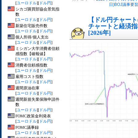
[
ユーロドル
][
ドル円
]
日)BOJ議事要
シカゴ購買部協会景気指
数
【ドル円チャート(
[
ユーロドル
][
ドル円
]
チャートと経済指
新築住宅販売件数
[
ユーロドル
][
ドル円
]
[2026年]
個人所得/個人支出
[
ユーロドル
][
ドル円
]
ミシガン大学消費者信頼
感指数【確報値】
[
ユーロドル
][
ドル円
]
消費者信頼感指数
[
ユーロドル
][
ドル円
]
雇用コスト指数
[
ユーロドル
][
ドル円
]
週間原油在庫
[
ユーロドル
][
ドル円
]
週間新規失業保険申請件
数
[
ユーロドル
][
ドル円
]
FOMC政策金利発表
[
ユーロドル
][
ドル円
]
FOMC議事録
[
ユーロドル
][
ドル円
]