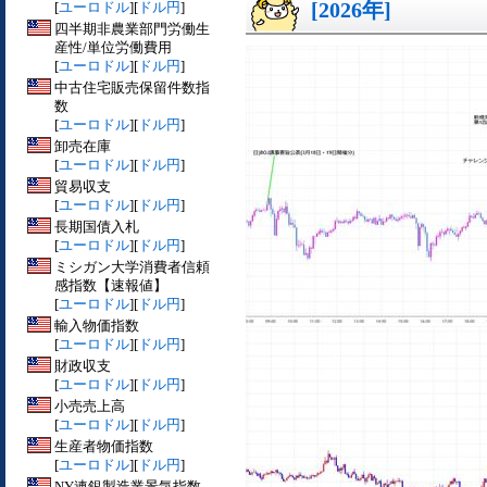
[2026年]
[
ユーロドル
][
ドル円
]
四半期非農業部門労働生
産性/単位労働費用
[
ユーロドル
][
ドル円
]
中古住宅販売保留件数指
数
[
ユーロドル
][
ドル円
]
卸売在庫
[
ユーロドル
][
ドル円
]
貿易収支
[
ユーロドル
][
ドル円
]
長期国債入札
[
ユーロドル
][
ドル円
]
ミシガン大学消費者信頼
感指数【速報値】
[
ユーロドル
][
ドル円
]
輸入物価指数
[
ユーロドル
][
ドル円
]
財政収支
[
ユーロドル
][
ドル円
]
小売売上高
[
ユーロドル
][
ドル円
]
生産者物価指数
[
ユーロドル
][
ドル円
]
NY連銀製造業景気指数