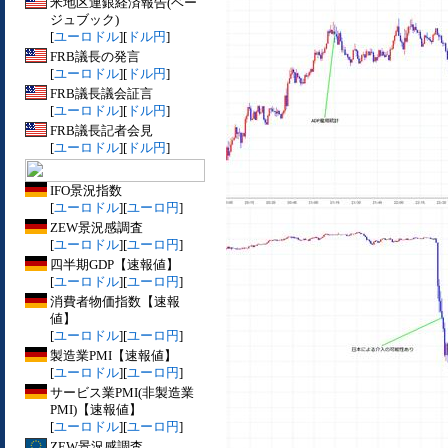
米地区連銀経済報告(ベー
ジュブック)
[
ユーロドル
][
ドル円
]
FRB議長の発言
[
ユーロドル
][
ドル円
]
FRB議長議会証言
[
ユーロドル
][
ドル円
]
FRB議長記者会見
[
ユーロドル
][
ドル円
]
IFO景況指数
[
ユーロドル
][
ユーロ円
]
ZEW景況感調査
[
ユーロドル
][
ユーロ円
]
四半期GDP【速報値】
[
ユーロドル
][
ユーロ円
]
消費者物価指数【速報
値】
[
ユーロドル
][
ユーロ円
]
製造業PMI【速報値】
[
ユーロドル
][
ユーロ円
]
サービス業PMI(非製造業
PMI)【速報値】
[
ユーロドル
][
ユーロ円
]
ZEW景況感調査