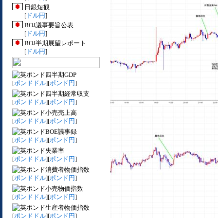
日銀短観
[
ドル円
]
BOJ議事要旨公表
[
ドル円
]
BOJ半期展望レポート
[
ドル円
]
四半期GDP
[
ポンドドル
][
ポンド円
]
四半期経常収支
[
ポンドドル
][
ポンド円
]
小売売上高
[
ポンドドル
][
ポンド円
]
BOE議事録
[
ポンドドル
][
ポンド円
]
失業率
[
ポンドドル
][
ポンド円
]
消費者物価指数
[
ポンドドル
][
ポンド円
]
小売物価指数
[
ポンドドル
][
ポンド円
]
生産者物価指数
[
ポンドドル
][
ポンド円
]