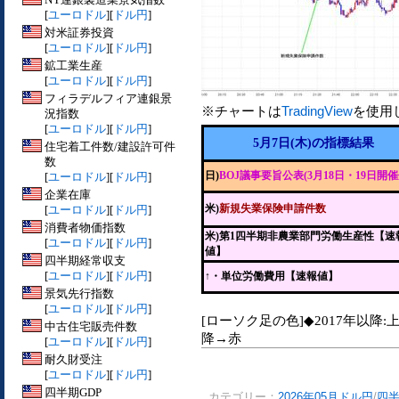
[
ユーロドル
][
ドル円
]
対米証券投資
[
ユーロドル
][
ドル円
]
鉱工業生産
[
ユーロドル
][
ドル円
]
フィラデルフィア連銀景
※チャートは
TradingView
を使用
況指数
[
ユーロドル
][
ドル円
]
5月7日(木)の指標結果
住宅着工件数/建設許可件
数
日)
BOJ議事要旨公表(3月18日・19日開催
[
ユーロドル
][
ドル円
]
企業在庫
米)
新規失業保険申請件数
[
ユーロドル
][
ドル円
]
消費者物価指数
米)第1四半期非農業部門労働生産性【速
[
ユーロドル
][
ドル円
]
値】
四半期経常収支
[
ユーロドル
][
ドル円
]
↑・単位労働費用【速報値】
景気先行指数
[
ユーロドル
][
ドル円
]
[ローソク足の色]◆2017年以降:
中古住宅販売件数
降→赤
[
ユーロドル
][
ドル円
]
耐久財受注
[
ユーロドル
][
ドル円
]
四半期GDP
カテゴリー：
2026年05月ドル円
/
四