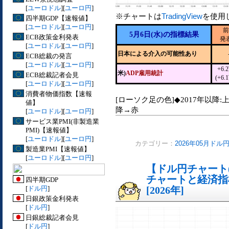
[
ユーロドル
][
ユーロ円
]
※チャートは
TradingView
を使用
四半期GDP【速報値】
[
ユーロドル
][
ユーロ円
]
前
5月6日(水)の指標結果
ECB政策金利発表
発
[
ユーロドル
][
ユーロ円
]
日本による介入の可能性あり
ECB総裁の発言
[
ユーロドル
][
ユーロ円
]
+6.
米)
ADP雇用統計
ECB総裁記者会見
(+6.
[
ユーロドル
][
ユーロ円
]
消費者物価指数【速報
[ローソク足の色]◆2017年以降:
値】
降→赤
[
ユーロドル
][
ユーロ円
]
サービス業PMI(非製造業
PMI)【速報値】
[
ユーロドル
][
ユーロ円
]
カテゴリー：
2026年05月ドル
製造業PMI【速報値】
[
ユーロドル
][
ユーロ円
]
【ドル円チャート(
チャートと経済指
四半期GDP
[
ドル円
]
[2026年]
日銀政策金利発表
[
ドル円
]
日銀総裁記者会見
[
ドル円
]