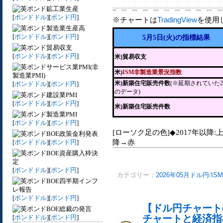
鉱工業生産
[
ポンドドル
][
ポンド円
]
※チャートは
TradingView
を使用
製造業生産高
[
ポンドドル
][
ポンド円
]
5月5日(火)の指標結果
貿易収支
[
ポンドドル
][
ポンド円
]
米)貿易収支
サービス業PMI(非
米)
ISM非製造業景況指数
製造業PMI)
米)新築住宅販売件数
(※延期されていた
[
ポンドドル
][
ポンド円
]
のデータ)
建設業PMI
[
ポンドドル
][
ポンド円
]
米)新築住宅販売件数
製造業PMI
[
ポンドドル
][
ポンド円
]
[ローソク足の色]◆2017年以降:
BOE政策金利発表
降→赤
[
ポンドドル
][
ポンド円
]
BOE資産購入枠決
定
[
ポンドドル
][
ポンド円
]
カテゴリー：
2026年05月ドル円
/
IS
BOE四半期インフ
レ報告
[
ポンドドル
][
ポンド円
]
【ドル円チャート(
BOE総裁の発言
チャートと経済指
[
ポンドドル
][
ポンド円
]