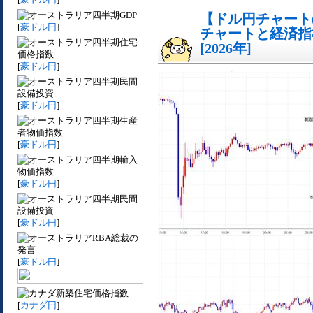
四半期GDP
【ドル円チャート(
[
豪ドル円
]
チャートと経済指
四半期住宅
[2026年]
価格指数
[
豪ドル円
]
四半期民間
設備投資
[
豪ドル円
]
四半期生産
者物価指数
[
豪ドル円
]
四半期輸入
物価指数
[
豪ドル円
]
四半期民間
設備投資
[
豪ドル円
]
RBA総裁の
発言
[
豪ドル円
]
新築住宅価格指数
[
カナダ円
]