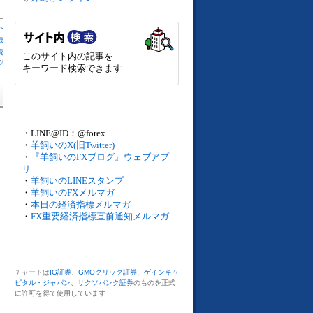
へ
録
費
このサイト内の記事を
数
/
キーワード検索できます
・LINE@ID：@forex
・
羊飼いのX(旧Twitter)
・
『羊飼いのFXブログ』ウェブアプ
リ
・
羊飼いのLINEスタンプ
・
羊飼いのFXメルマガ
・
本日の経済指標メルマガ
・
FX重要経済指標直前通知メルマガ
チャートは
IG証券
、
GMOクリック証券
、
ゲインキャ
ピタル・ジャパン
、
サクソバンク証券
のものを正式
に許可を得て使用しています