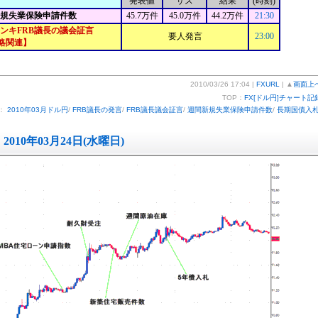
発表値
サス
結果
(時刻)
新規失業保険申請件数
45.7万件
45.0万件
44.2万件
21:30
ンキFRB議長の議会証言
要人発言
23:00
略関連】
2010/03/26 17:04 |
FXURL
| ▲
画面上
TOP：
FX[ドル円]チャート記
：
2010年03月ドル円
/
FRB議長の発言
/
FRB議長議会証言
/
週間新規失業保険申請件数
/
長期国債入
2010年03月24日(水曜日)