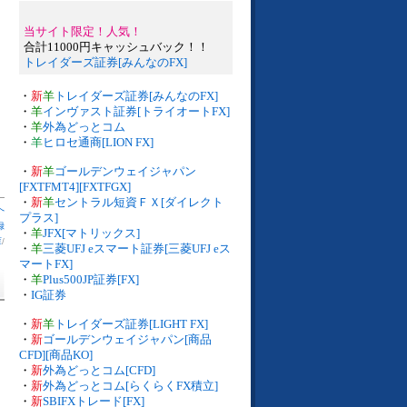
当サイト限定！人気！
合計11000円キャッシュバック！！
トレイダーズ証券[みんなのFX]
・
新
羊
トレイダーズ証券[みんなのFX]
・
羊
インヴァスト証券[トライオートFX]
・
羊
外為どっとコム
・
羊
ヒロセ通商[LION FX]
・
新
羊
ゴールデンウェイジャパン
[FXTFMT4][FXTFGX]
・
新
羊
セントラル短資ＦＸ[ダイレクト
へ
プラス]
録
・
羊
JFX[マトリックス]
庫
/
・
羊
三菱UFJ eスマート証券[三菱UFJ eス
マートFX]
・
羊
Plus500JP証券[FX]
・
IG証券
・
新
羊
トレイダーズ証券[LIGHT FX]
・
新
ゴールデンウェイジャパン[商品
CFD][商品KO]
・
新
外為どっとコム[CFD]
・
新
外為どっとコム[らくらくFX積立]
・
新
SBIFXトレード[FX]