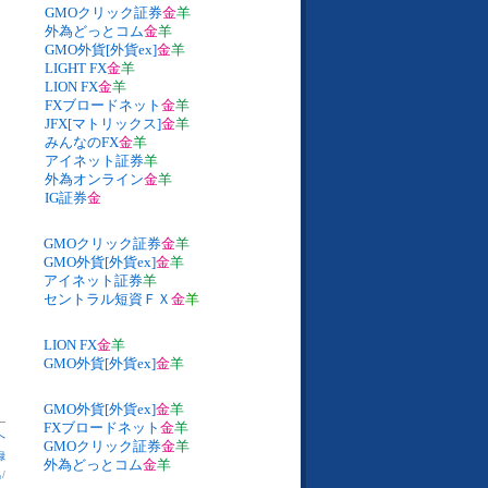
GMOクリック証券
金
羊
外為どっとコム
金
羊
GMO外貨[外貨ex]
金
羊
LIGHT FX
金
羊
LION FX
金
羊
FXブロードネット
金
羊
JFX[マトリックス]
金
羊
みんなのFX
金
羊
アイネット証券
羊
外為オンライン
金
羊
IG証券
金
GMOクリック証券
金
羊
GMO外貨[外貨ex]
金
羊
アイネット証券
羊
セントラル短資ＦＸ
金
羊
LION FX
金
羊
GMO外貨[外貨ex]
金
羊
GMO外貨[外貨ex]
金
羊
FXブロードネット
金
羊
へ
GMOクリック証券
金
羊
録
外為どっとコム
金
羊
出
/