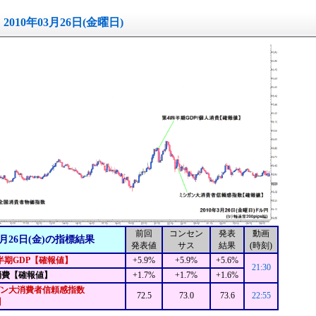
2010年03月26日(金曜日)
前回
コンセン
発表
動画
3月26日(金)の指標結果
発表値
サス
結果
(時刻)
半期GDP【確報値】
+5.9%
+5.9%
+5.6%
21:30
消費【確報値】
+1.7%
+1.7%
+1.6%
ン大消費者信頼感指数
72.5
73.0
73.6
22:55
】