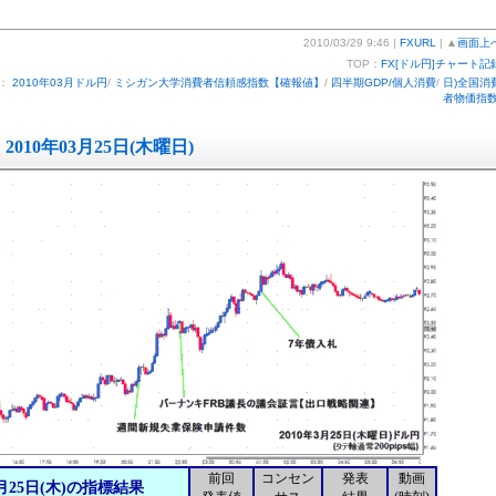
2010/03/29 9:46 |
FXURL
| ▲
画面上
TOP：
FX[ドル円]チャート記
ー：
2010年03月ドル円
/
ミシガン大学消費者信頼感指数【確報値】
/
四半期GDP/個人消費
/
日)全国消
者物価指
2010年03月25日(木曜日)
前回
コンセン
発表
動画
月25日(木)の指標結果