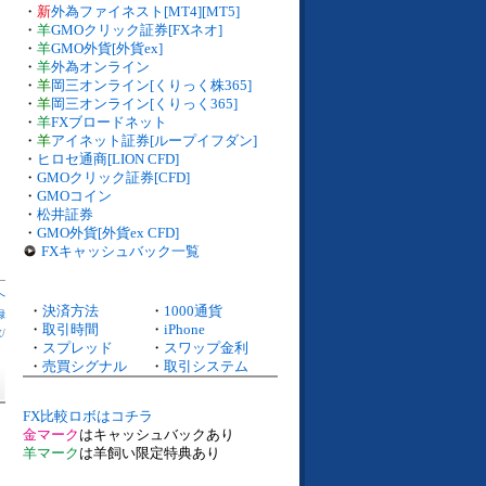
・
新
外為ファイネスト[MT4][MT5]
・
羊
GMOクリック証券[FXネオ]
・
羊
GMO外貨[外貨ex]
・
羊
外為オンライン
・
羊
岡三オンライン[くりっく株365]
・
羊
岡三オンライン[くりっく365]
・
羊
FXブロードネット
・
羊
アイネット証券[ループイフダン]
・
ヒロセ通商[LION CFD]
・
GMOクリック証券[CFD]
・
GMOコイン
・
松井証券
・
GMO外貨[外貨ex CFD]
FXキャッシュバック一覧
へ
・
決済方法
・
1000通貨
録
・
取引時間
・
iPhone
数
/
・
スプレッド
・
スワップ金利
・
売買シグナル
・
取引システム
FX比較ロボはコチラ
金マーク
はキャッシュバックあり
羊マーク
は羊飼い限定特典あり