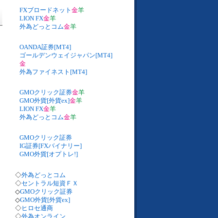
FXブロードネット
金
羊
LION FX
金
羊
外為どっとコム
金
羊
OANDA証券[MT4]
ゴールデンウェイジャパン[MT4]
金
外為ファイネスト[MT4]
GMOクリック証券
金
羊
GMO外貨[外貨ex]
金
羊
LION FX
金
羊
外為どっとコム
金
羊
GMOクリック証券
IG証券[FXバイナリー]
GMO外貨[オプトレ!]
◇
外為どっとコム
◇
セントラル短資ＦＸ
◇
GMOクリック証券
◇
GMO外貨[外貨ex]
◇
ヒロセ通商
◇
外為オンライン