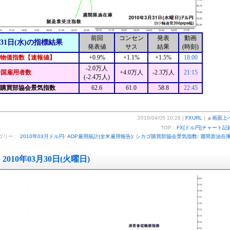
前回
コンセン
発表
動画
月31日(水)の指標結果
発表値
サス
結果
(時刻)
物価指数【速報値】
+0.9%
+1.1%
+1.5%
18:00
-2.0万人
全国雇用者数
+4.0万人
-2.3万人
21:15
(-2.4万人)
ゴ購買部協会景気指数
62.6
61.0
58.8
22:45
2010/04/05 10:28 |
FXURL
| ▲
画面上
TOP：
FX[ドル円]チャート記
ゴリー：
2010年03月ドル円
/
ADP雇用統計(全米雇用報告)
/
シカゴ購買部協会景気指数
/
週間原油在
2010年03月30日(火曜日)