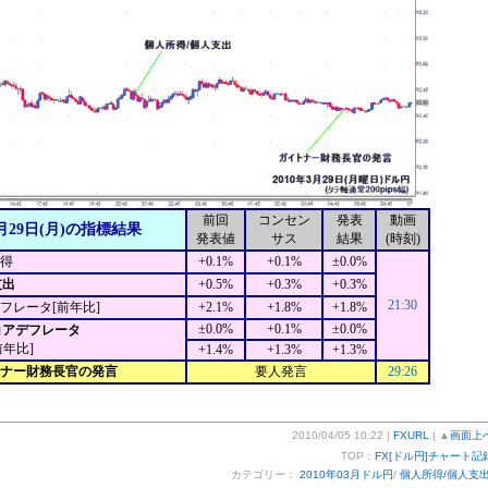
前回
コンセン
発表
動画
月29日(月)の指標結果
発表値
サス
結果
(時刻)
得
+0.1%
+0.1%
±0.0%
支出
+0.5%
+0.3%
+0.3%
21:30
デフレータ[前年比]
+2.1%
+1.8%
+1.8%
±0.0%
+0.1%
±0.0%
Eコアデフレータ
前年比]
+1.4%
+1.3%
+1.3%
トナー財務長官の発言
要人発言
29:26
2010/04/05 10:22 |
FXURL
| ▲
画面上
TOP：
FX[ドル円]チャート記
カテゴリー：
2010年03月ドル円
/
個人所得/個人支