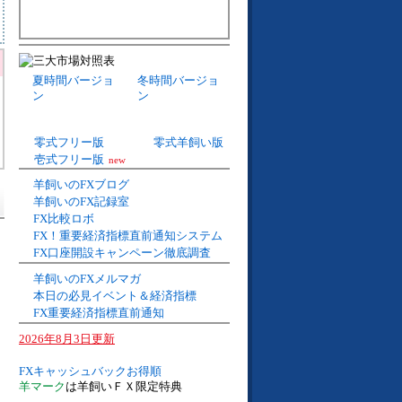
夏時間バージョ
冬時間バージョ
ン
ン
零式フリー版
零式羊飼い版
壱式フリー版
new
羊飼いのFXブログ
羊飼いのFX記録室
FX比較ロボ
FX！重要経済指標直前通知システム
FX口座開設キャンペーン徹底調査
羊飼いのFXメルマガ
本日の必見イベント＆経済指標
FX重要経済指標直前通知
2026年8月3日更新
FXキャッシュバックお得順
羊マーク
は羊飼いＦＸ限定特典