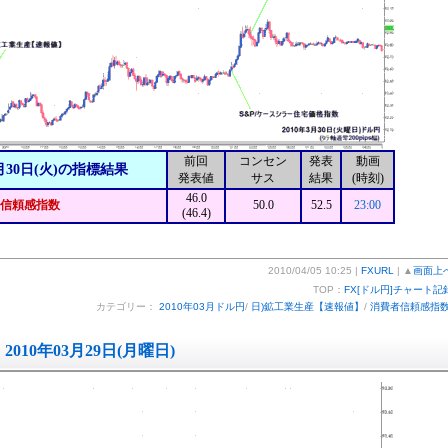
前回
コンセン
発表
動画
月30日(火)の指標結果
発表値
サス
結果
(時刻)
46.0
信頼感指数
50.0
52.5
23:00
(46.4)
2010/04/05 10:25 |
FXURL
| ▲
画面上
TOP：
FX[ドル円]チャート記
カテゴリー：
2010年03月ドル円
/
日)鉱工業生産【速報値】
/
消費者信頼感指
2010年03月29日(月曜日)