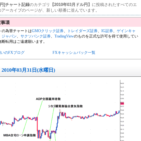
ル円]チャート記録
のカテゴリ
【2010年03月ドル円】
に投稿されたすべてのエ
のアーカイブのページが、新しい順番に並んでいます。
トの為替チャートは
GMOクリック証券
、
トレイダーズ証券
、
IG証券
、
ゲインキャ
・ジャパン
、
サクソバンク証券
、
TradingView
のものを正式な許可を得て使用してい
無断転用はご遠慮願います。
飼いのFXブログ
FXキャッシュバック一覧
2010年03月31日(水曜日)