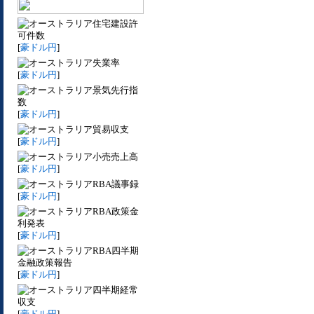
住宅建設許
可件数
[
豪ドル円
]
失業率
[
豪ドル円
]
景気先行指
数
[
豪ドル円
]
貿易収支
[
豪ドル円
]
小売売上高
[
豪ドル円
]
RBA議事録
[
豪ドル円
]
RBA政策金
利発表
[
豪ドル円
]
RBA四半期
金融政策報告
[
豪ドル円
]
四半期経常
収支
[
豪ドル円
]