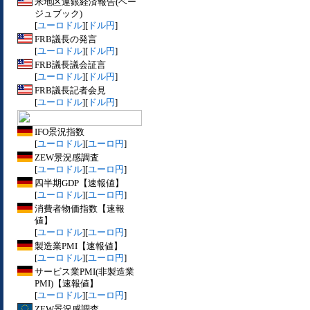
米地区連銀経済報告(ベー
ジュブック)
[
ユーロドル
][
ドル円
]
FRB議長の発言
[
ユーロドル
][
ドル円
]
FRB議長議会証言
[
ユーロドル
][
ドル円
]
FRB議長記者会見
[
ユーロドル
][
ドル円
]
IFO景況指数
[
ユーロドル
][
ユーロ円
]
ZEW景況感調査
[
ユーロドル
][
ユーロ円
]
四半期GDP【速報値】
[
ユーロドル
][
ユーロ円
]
消費者物価指数【速報
値】
[
ユーロドル
][
ユーロ円
]
製造業PMI【速報値】
[
ユーロドル
][
ユーロ円
]
サービス業PMI(非製造業
PMI)【速報値】
[
ユーロドル
][
ユーロ円
]
ZEW景況感調査