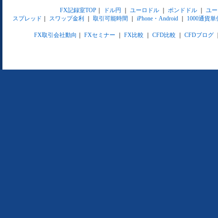
FX記録室TOP
｜
ドル円
｜
ユーロドル
｜
ポンドドル
｜
ユー
スプレッド
｜
スワップ金利
｜
取引可能時間
｜
iPhone・Android
｜
1000通貨単
FX取引会社動向
｜
FXセミナー
｜
FX比較
｜
CFD比較
｜
CFDブログ