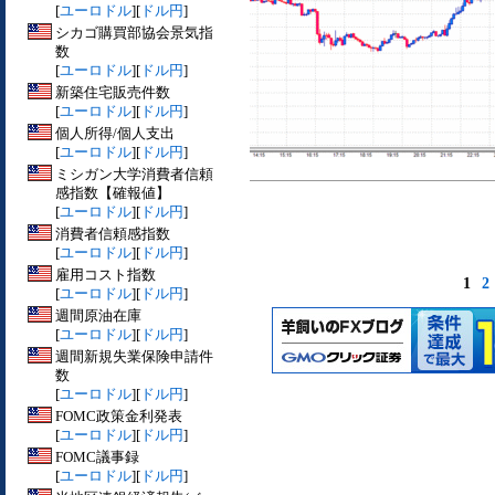
[
ユーロドル
][
ドル円
]
シカゴ購買部協会景気指
数
[
ユーロドル
][
ドル円
]
新築住宅販売件数
[
ユーロドル
][
ドル円
]
個人所得/個人支出
[
ユーロドル
][
ドル円
]
ミシガン大学消費者信頼
感指数【確報値】
[
ユーロドル
][
ドル円
]
消費者信頼感指数
[
ユーロドル
][
ドル円
]
雇用コスト指数
1
2
[
ユーロドル
][
ドル円
]
週間原油在庫
[
ユーロドル
][
ドル円
]
週間新規失業保険申請件
数
[
ユーロドル
][
ドル円
]
FOMC政策金利発表
[
ユーロドル
][
ドル円
]
FOMC議事録
[
ユーロドル
][
ドル円
]