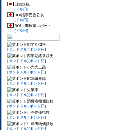
日銀短観
[
ドル円
]
BOJ議事要旨公表
[
ドル円
]
BOJ半期展望レポート
[
ドル円
]
四半期GDP
[
ポンドドル
][
ポンド円
]
四半期経常収支
[
ポンドドル
][
ポンド円
]
小売売上高
[
ポンドドル
][
ポンド円
]
BOE議事録
[
ポンドドル
][
ポンド円
]
失業率
[
ポンドドル
][
ポンド円
]
消費者物価指数
[
ポンドドル
][
ポンド円
]
小売物価指数
[
ポンドドル
][
ポンド円
]
生産者物価指数
[
ポンドドル
][
ポンド円
]