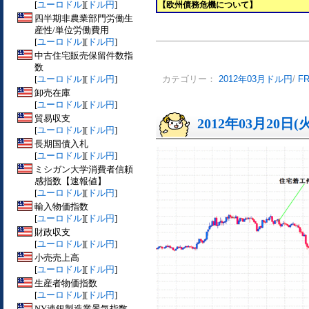
[
ユーロドル
][
ドル円
]
【欧州債務危機について】
四半期非農業部門労働生
産性/単位労働費用
[
ユーロドル
][
ドル円
]
中古住宅販売保留件数指
数
[
ユーロドル
][
ドル円
]
カテゴリー：
2012年03月ドル円
/
F
卸売在庫
[
ユーロドル
][
ドル円
]
貿易収支
2012年03月20日(
[
ユーロドル
][
ドル円
]
長期国債入札
[
ユーロドル
][
ドル円
]
ミシガン大学消費者信頼
感指数【速報値】
[
ユーロドル
][
ドル円
]
輸入物価指数
[
ユーロドル
][
ドル円
]
財政収支
[
ユーロドル
][
ドル円
]
小売売上高
[
ユーロドル
][
ドル円
]
生産者物価指数
[
ユーロドル
][
ドル円
]
NY連銀製造業景気指数