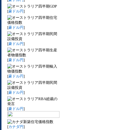
四半期GDP
[
豪ドル円
]
四半期住宅
価格指数
[
豪ドル円
]
四半期民間
設備投資
[
豪ドル円
]
四半期生産
者物価指数
[
豪ドル円
]
四半期輸入
物価指数
[
豪ドル円
]
四半期民間
設備投資
[
豪ドル円
]
RBA総裁の
発言
[
豪ドル円
]
新築住宅価格指数
[
カナダ円
]