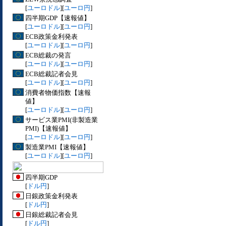
[
ユーロドル
][
ユーロ円
]
四半期GDP【速報値】
[
ユーロドル
][
ユーロ円
]
ECB政策金利発表
[
ユーロドル
][
ユーロ円
]
ECB総裁の発言
[
ユーロドル
][
ユーロ円
]
ECB総裁記者会見
[
ユーロドル
][
ユーロ円
]
消費者物価指数【速報
値】
[
ユーロドル
][
ユーロ円
]
サービス業PMI(非製造業
PMI)【速報値】
[
ユーロドル
][
ユーロ円
]
製造業PMI【速報値】
[
ユーロドル
][
ユーロ円
]
四半期GDP
[
ドル円
]
日銀政策金利発表
[
ドル円
]
日銀総裁記者会見
[
ドル円
]