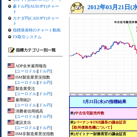
2012年03月21日(
豪ドル円(AUD/JPY)チャー
ト
カナダ円(CAD/JPY)チャー
ト
指標発表時のチャート動画
FX取引システム
ADP全米雇用報告
[
ユーロドル
][
ドル円
]
ISM製造業景況指数
[
ユーロドル
][
ドル円
]
製造業受注
[
ユーロドル
][
ドル円
]
雇用統計
3月21日(水)の指標結果
[
ユーロドル
][
ドル円
]
消費者信用残高
米)
中古住宅販売件数
[
ユーロドル
][
ドル円
]
建設支出
米)
バーナンキFRB議長の議会証言
[
ユーロドル
][
ドル円
]
【欧州債務危機について】
ISM非製造業景況指数
米)ガイトナー財務長官の議会証言