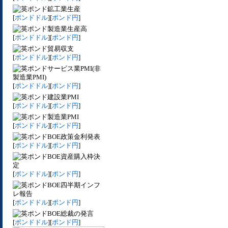
鉱工業生産
[
ポンドドル
][
ポンド円
]
製造業生産高
[
ポンドドル
][
ポンド円
]
貿易収支
[
ポンドドル
][
ポンド円
]
サービス業PMI(非
製造業PMI)
[
ポンドドル
][
ポンド円
]
建設業PMI
[
ポンドドル
][
ポンド円
]
製造業PMI
[
ポンドドル
][
ポンド円
]
BOE政策金利発表
[
ポンドドル
][
ポンド円
]
BOE資産購入枠決
定
[
ポンドドル
][
ポンド円
]
BOE四半期インフ
レ報告
[
ポンドドル
][
ポンド円
]
BOE総裁の発言
[
ポンドドル
][
ポンド円
]