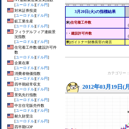
[
ユーロドル
][
ドル円
]
対米証券投資
3月20日(火)の指標結果
[
ユーロドル
][
ドル円
]
鉱工業生産
米)
住宅着工件数
[
ユーロドル
][
ドル円
]
フィラデルフィア連銀景
↑・
建設許可件数
況指数
[
ユーロドル
][
ドル円
]
米)
ガイトナー財務長官の発言
住宅着工件数/建設許可件
数
[
ユーロドル
][
ドル円
]
企業在庫
[
ユーロドル
][
ドル円
]
カテゴリー
消費者物価指数
[
ユーロドル
][
ドル円
]
四半期経常収支
2012年03月19日(
[
ユーロドル
][
ドル円
]
景気先行指数
[
ユーロドル
][
ドル円
]
中古住宅販売件数
[
ユーロドル
][
ドル円
]
耐久財受注
[
ユーロドル
][
ドル円
]
四半期GDP