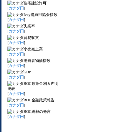
住宅建設許可
[
カナダ円
]
Ivey購買部協会指数
[
カナダ円
]
失業率
[
カナダ円
]
貿易収支
[
カナダ円
]
小売売上高
[
カナダ円
]
消費者物価指数
[
カナダ円
]
GDP
[
カナダ円
]
BOC政策金利＆声明
発表
[
カナダ円
]
BOC金融政策報告
[
カナダ円
]
BOC総裁の発言
[
カナダ円
]