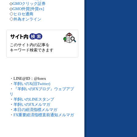
◇
GMOクリック証券
◇
GMO外貨[外貨ex]
◇
ヒロセ通商
◇
外為オンライン
このサイト内の記事を
キーワード検索できます
・LINE@ID：@forex
・
羊飼いのX(旧Twitter)
・
『羊飼いのFXブログ』ウェブアプ
リ
・
羊飼いのLINEスタンプ
・
羊飼いのFXメルマガ
・
本日の経済指標メルマガ
・
FX重要経済指標直前通知メルマガ