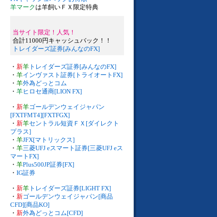
羊マーク
は羊飼いＦＸ限定特典
当サイト限定！人気！
合計11000円キャッシュバック！！
トレイダーズ証券[みんなのFX]
・
新
羊
トレイダーズ証券[みんなのFX]
・
羊
インヴァスト証券[トライオートFX]
・
羊
外為どっとコム
・
羊
ヒロセ通商[LION FX]
・
新
羊
ゴールデンウェイジャパン
[FXTFMT4][FXTFGX]
・
新
羊
セントラル短資ＦＸ[ダイレクト
プラス]
・
羊
JFX[マトリックス]
・
羊
三菱UFJ eスマート証券[三菱UFJ eス
マートFX]
・
羊
Plus500JP証券[FX]
・
IG証券
・
新
羊
トレイダーズ証券[LIGHT FX]
・
新
ゴールデンウェイジャパン[商品
CFD][商品KO]
・
新
外為どっとコム[CFD]