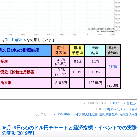
トは
TradingView
を使用しています
前回
市場
発表
動画
月26日(水)の指標結果
発表値
予想値
結果
(時刻)
-2.1%
財受注
-0.1%
-1.3%
(-2.8%)
21:30
±0.0%
財受注【除輸送用機器】
+0.1%
+0.3%
(-0.1%)
-
原油在庫
-310.6万
-
-127.88万
(23:30)
2019/06/27 9:40 |
FXURL
| ▲
画面上
TOP：
FX[ドル円]チャート記
カテゴリー：
2019年06月ドル円
/
耐久財受注
/
週間原油在庫
/
長期国債入
06月25日(火)のドル円チャートと経済指標・イベントでの実際
の変動[2019年]