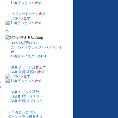
外為どっとコム
金
羊
FXブロードネット
金
羊
LION FX
金
羊
外為どっとコム
金
羊
OANDA証券[MT4]
ゴールデンウェイジャパン[MT4]
金
外為ファイネスト[MT4]
GMOクリック証券
金
羊
GMO外貨[外貨ex]
金
羊
LION FX
金
羊
外為どっとコム
金
羊
へ
録
GMOクリック証券
費
/
札
/
IG証券[FXバイナリー]
GMO外貨[オプトレ!]
◇
外為どっとコム
◇
セントラル短資ＦＸ