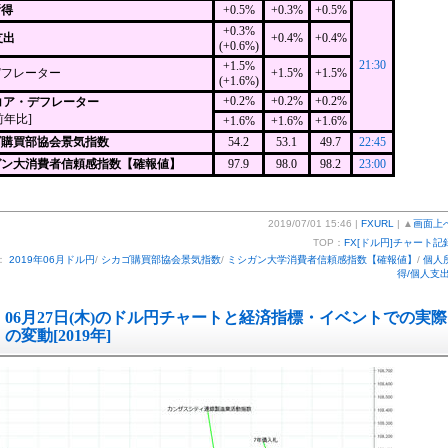
所得
+0.5%
+0.3%
+0.5%
+0.3%
支出
+0.4%
+0.4%
(+0.6%)
21:30
+1.5%
デフレーター
+1.5%
+1.5%
(+1.6%)
+0.2%
+0.2%
+0.2%
Eコア・デフレーター
前年比]
+1.6%
+1.6%
+1.6%
ゴ購買部協会景気指数
54.2
53.1
49.7
22:45
ガン大消費者信頼感指数【確報値】
97.9
98.0
98.2
23:00
2019/07/01 15:46 |
FXURL
| ▲
画面上
TOP：
FX[ドル円]チャート記
：
2019年06月ドル円
/
シカゴ購買部協会景気指数
/
ミシガン大学消費者信頼感指数【確報値】
/
個人
得/個人支
06月27日(木)のドル円チャートと経済指標・イベントでの実際
の変動[2019年]