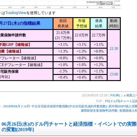
トは
TradingView
を使用しています
前回
市場
発表
動画
月27日(木)の指標結果
発表値
予想値
結果
(時刻)
21.6万件
失業保険申請件数
22.0万件
22.7万件
(21.7万件)
半期GDP【確報値】
+3.1%
+3.1%
+3.1%
21:30
消費【確報値】
+1.3%
+1.3%
+0.9%
Pデフレーター【確報値】
+0.8%
+0.8%
+0.9%
PCEデフレーター【確報値】
+1.0%
+1.0%
+1.2%
-1.5%
+1.0%
+1.1%
住宅販売保留
23:00
前年比]
+0.4%
+0.4%
-0.8%
2019/06/28 12:28 |
FXURL
| ▲
画面上
TOP：
FX[ドル円]チャート記
ー：
2019年06月ドル円
/
中古住宅販売保留件数指数(中古住宅販売成約件数指数)
/
四半期GDP/個人消
週間新規失業保険申請件数
/
長期国債入
06月26日(水)のドル円チャートと経済指標・イベントでの実際
の変動[2019年]