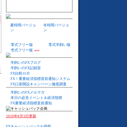
夏時間バージョ
冬時間バージョ
ン
ン
零式フリー版
零式羊飼い版
壱式フリー版
new
羊飼いのFXブログ
羊飼いのFX記録室
FX比較ロボ
FX！重要経済指標直前通知システム
FX口座開設キャンペーン徹底調査
羊飼いのFXメルマガ
本日の必見イベント＆経済指標
FX重要経済指標直前通知
2026年8月3日更新
FXキャッシュバックお得順