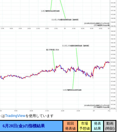
トは
TradingView
を使用しています
前回
市場
発表
動画
6月28日(金)の指標結果
発表値
予想値
結果
(時刻)