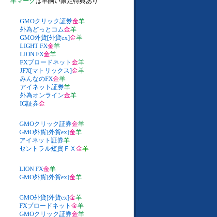
羊マーク
は羊飼い限定特典あり
GMOクリック証券
金
羊
外為どっとコム
金
羊
GMO外貨[外貨ex]
金
羊
LIGHT FX
金
羊
LION FX
金
羊
FXブロードネット
金
羊
JFX[マトリックス]
金
羊
みんなのFX
金
羊
アイネット証券
羊
外為オンライン
金
羊
IG証券
金
GMOクリック証券
金
羊
GMO外貨[外貨ex]
金
羊
アイネット証券
羊
セントラル短資ＦＸ
金
羊
LION FX
金
羊
GMO外貨[外貨ex]
金
羊
GMO外貨[外貨ex]
金
羊
FXブロードネット
金
羊
GMOクリック証券
金
羊