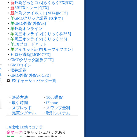
・
新
外為どっとコム[らくらくFX積立]
・
新
SBIFXトレード[FX]
・
新
外為ファイネスト[MT4][MT5]
・
羊
GMOクリック証券[FXネオ]
・
羊
GMO外貨[外貨ex]
・
羊
外為オンライン
・
羊
岡三オンライン[くりっく株365]
・
羊
岡三オンライン[くりっく365]
・
羊
FXブロードネット
・
羊
アイネット証券[ループイフダン]
・
ヒロセ通商[LION CFD]
・
GMOクリック証券[CFD]
・
GMOコイン
へ
・
松井証券
録
・
GMO外貨[外貨ex CFD]
所
FXキャッシュバック一覧
出
/
・
決済方法
・
1000通貨
・
取引時間
・
iPhone
・
スプレッド
・
スワップ金利
・
売買シグナル
・
取引システム
FX比較ロボはコチラ
金マーク
はキャッシュバックあり