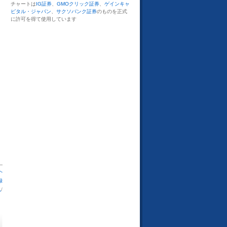
チャートは
IG証券
、
GMOクリック証券
、
ゲインキャ
ピタル・ジャパン
、
サクソバンク証券
のものを正式
に許可を得て使用しています
へ
録
札
/