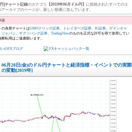
ル円]チャート記録
のカテゴリ
【2019年06月ドル円】
に投稿されたすべてのエ
のアーカイブのページが、新しい順番に並んでいます。
トの為替チャートは
GMOクリック証券
、
トレイダーズ証券
、
IG証券
、
ゲインキャ
・ジャパン
、
サクソバンク証券
、
TradingView
のものを正式な許可を得て使用してい
無断転用はご遠慮願います。
飼いのFXブログ
FXキャッシュバック一覧
06月28日(金)のドル円チャートと経済指標・イベントでの実際
の変動[2019年]